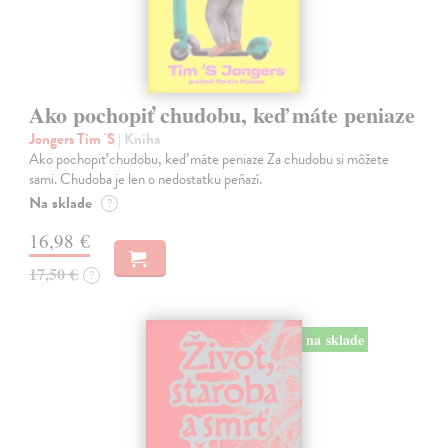
Ako pochopiť chudobu, keď máte peniaze
Jongers Tim 'S
| Kniha
Ako pochopiť chudobu, keď máte peniaze Za chudobu si môžete
sami. Chudoba je len o nedostatku peňazí.
Na sklade
?
16,98 €
17,50 €
?
na sklade