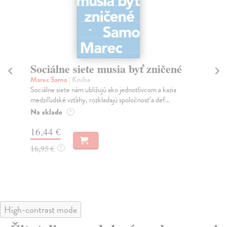
Sociálne siete musia byť zničené
S
K
Marec Samo
| Kniha
Sociálne siete nám ubližujú ako jednotlivcom a kazia
Mik
medziľudské vzťahy, rozkladajú spoločnosť a def...
Mon
o k
Na sklade
?
Na
16,44 €
23
16,95 €
?
24
High-contrast mode