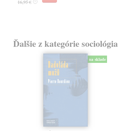
16,95 €
?
24
Ďalšie z kategórie sociológia
na sklade