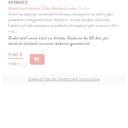
seniory
Machulová Helena, Žižka Motlová Lenka
| Kniha
Autoři se zabývají rozmanitými tématy souvisejícími se stářím jako
posledním ontogenetickým obdobím v životě člověka. Autorský
kolektiv přináší mezioborový pohled na komplexní péči o seniory 65+,
a to…
Dodávateľ nemá titul na sklade. Dodanie do 30 dní, pri
starších tituloch nevieme dodanie garantovať.
9,60 €
9,90 €
?
ZOBRAZIŤ ĎALŠIE Z KATEGÓRIE SOCIOLÓGIA