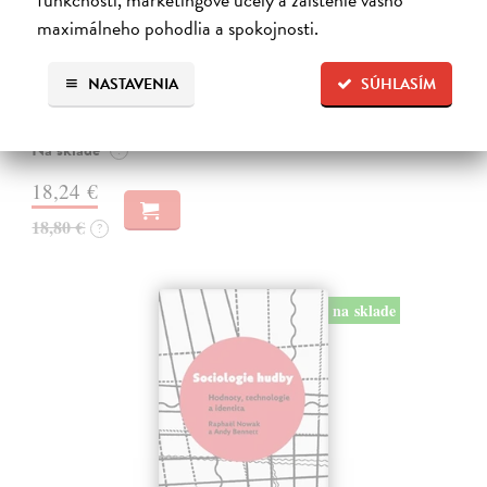
maximálneho pohodlia a spokojnosti.
Stáří
NASTAVENIA
SÚHLASÍM
Heidenreichová Elke
| Kniha
Každý se chce dožít vysokého věku. Nikdo ale nechce být starý.
Na sklade
?
18,24 €
18,80 €
?
na sklade