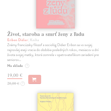
Život, staroba a smrť ženy z ľudu
Eribon Didier
| Kniha
Známy francúzsky filozof a sociológ Didier Eribon sa vo svojej
najnovšej eseji vracia do obdobia posledných rokov, mesiacov a dní
života svojej matky, ktorá zomrela v opatrovateľskom zariadení pre
seniorov…
Na sklade
?
19,00 €
20,00 €
?