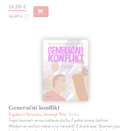
16,00 €
16,49 €
?
Generační konflikt
Capáková Veronika, Honzejk Petr
| Kniha
Trapní boomeři versus sněhové vločky Z jedné strany slyšíme:
Mladým se nechce makat a nic nevydrží! Z druhé zase: Boomeři jsou