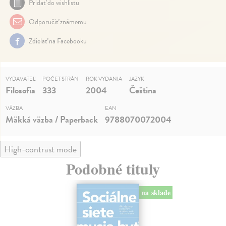
Pridať do wishlistu
Odporučiť známemu
Zdielať na Facebooku
VYDAVATEĽ
POČET STRÁN
ROK VYDANIA
JAZYK
Filosofia
333
2004
Čeština
VÄZBA
EAN
Mäkká väzba / Paperback
9788070072004
High-contrast mode
Podobné tituly
na sklade