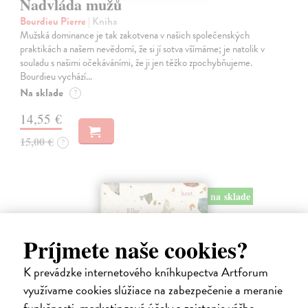
Nadvláda mužů
Bourdieu Pierre
| Kniha
Mužská dominance je tak zakotvena v našich společenských
praktikách a našem nevědomí, že si jí sotva všímáme; je natolik v
souladu s našimi očekáváními, že ji jen těžko zpochybňujeme.
Bourdieu vychází…
Na sklade
?
14,55 €
15,00 €
?
na sklade
Príjmete naše cookies?
K prevádzke internetového kníhkupectva Artforum
využívame cookies slúžiace na zabezpečenie a meranie
funkčnosti, marketingové účely a zaistenie vášho