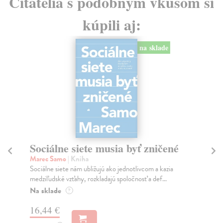
Čitatelia s podobným vkusom si
kúpili aj:
na sklade
Sociálne siete musia byť zničené
S
K
Marec Samo
| Kniha
Sociálne siete nám ubližujú ako jednotlivcom a kazia
Mik
medziľudské vzťahy, rozkladajú spoločnosť a def...
Mon
o k
Na sklade
?
Na
16,44 €
23