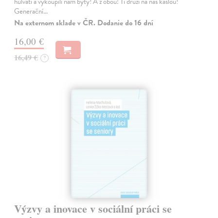
hulváti a vykoupili nám byty! A z obou: Ti druzí na nás kašlou!
Generační…
Na externom sklade v ČR. Dodanie do 16 dní
16,00 €
16,49 €
?
Výzvy a inovace v sociální práci se