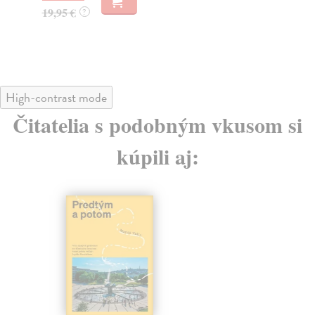
22
32,85 €
?
24
High-contrast mode
Čitatelia s podobným vkusom si
kúpili aj: