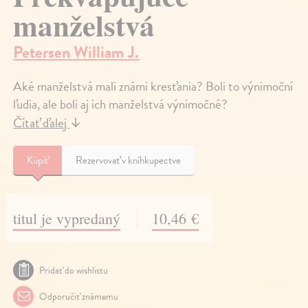
manželstvá
Petersen William J.
Aké manželstvá mali známi kresťania? Boli to výnimoční
ľudia, ale boli aj ich manželstvá výnimočné?
Čítať ďalej
↓
Kúpiť
Rezervovať v kníhkupectve
titul je vypredaný
10,46 €
Pridať do wishlistu
Odporučiť známemu