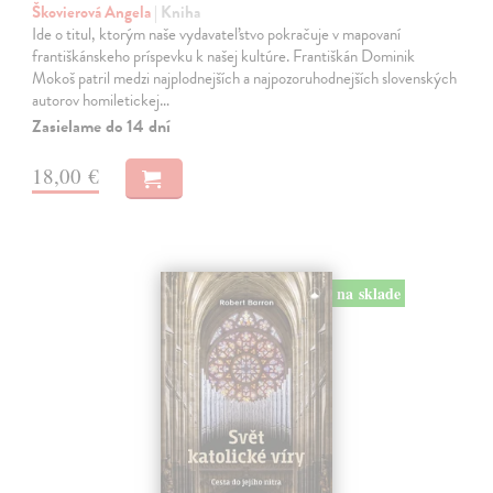
Škovierová Angela
| Kniha
Ide o titul, ktorým naše vydavateľstvo pokračuje v mapovaní
františkánskeho príspevku k našej kultúre. Františkán Dominik
Mokoš patril medzi najplodnejších a najpozoruhodnejších slovenských
autorov homiletickej…
Zasielame do 14 dní
18,00 €
na sklade