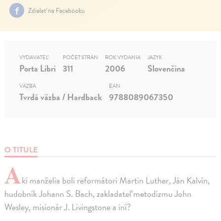
Zdielať na Facebooku
VYDAVATEĽ
POČET STRÁN
ROK VYDANIA
JAZYK
Porta Libri
311
2006
Slovenčina
VÄZBA
EAN
Tvrdá väzba / Hardback
9788089067350
O TITULE
A
kí manželia boli reformátori Martin Luther, Ján Kalvín,
hudobník Johann S. Bach, zakladateľ metodizmu John
Wesley, misionár J. Livingstone a iní?