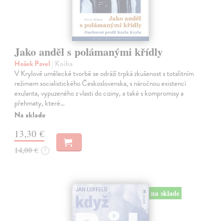
Jako anděl s polámanými křídly
Hošek Pavel
| Kniha
V Krylově umělecké tvorbě se odráží trpká zkušenost s totalitním
režimem socialistického Československa, s náročnou existencí
exulanta, vypuzeného z vlasti do ciziny, a také s kompromisy a
přehmaty, které…
Na sklade
13,30 €
14,00 €
?
na sklade