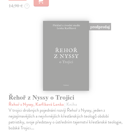
14,90 €
?
predpredaj
Řehoř z Nyssy o Trojici
Řehoř z Nyssy, Karfíková Lenka
| Kniha
V trojici drobných pojednání rozvíjí Řehoř z Nyssy, jeden z
nejzajímavějších a nejvlivnějších křesťanských teologů období
patristiky, svoje představy o ústředním tajemství křesťanské teologie,
božské Trojici.…