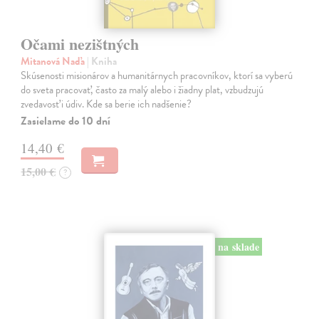
Očami nezištných
Mitanová Naďa
| Kniha
Skúsenosti misionárov a humanitárnych pracovníkov, ktorí sa vyberú
do sveta pracovať, často za malý alebo i žiadny plat, vzbudzujú
zvedavosť i údiv. Kde sa berie ich nadšenie?
Zasielame do 10 dní
14,40 €
15,00 €
?
na sklade