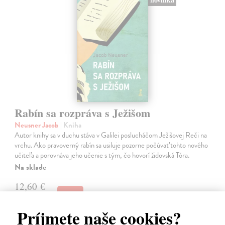
Rabín sa rozpráva s Ježišom
Neusner Jacob
| Kniha
Autor knihy sa v duchu stáva v Galilei poslucháčom Ježišovej Reči na
vrchu. Ako pravoverný rabín sa usiluje pozorne počúvať tohto nového
učiteľa a porovnáva jeho učenie s tým, čo hovorí židovská Tóra.
Na sklade
12,60 €
14,00 €
?
Príjmete naše cookies?