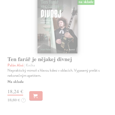
na sklade
Ten farář je nějakej divnej
Palán Aleš
| Kniha
Nepraktický mimoň s hlavou kdesi v oblacích. Vypasený prelát s
nekonečným apetitem.
Na sklade
18,24 €
18,80 €
?