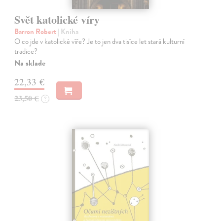
Svět katolické víry
Barron Robert
| Kniha
O co jde v katolické víře? Je to jen dva tisíce let stará kulturní
tradice?
Na sklade
22,33 €
23,50 €
?