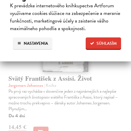
K prevádzke internetového kníhkupectva Artforum
využívame cookies slúžiace na zabezpečenie a meranie
funkčnosti, marketingové účely a zaistenie vášho
maximálneho pohodlia a spokojnosti.
NASTAVENIA
SÚHLASÍM
Svätý František z Assisi. Život
Jorgensen Johannes
| Kniha
Po prvý raz vychádza v slovenčine jeden z najznámejších a najlepšie
spracovaných životopisov svätého Františka z Assisi, ktorý napísal –
možno trochu prekvapivo – dánsky autor Johannes Jorgensen.
Plynulým…
Do 4 dní
14,45 €