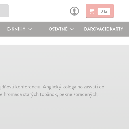
0 ks
E-KNIHY
OSTATNÉ
DAROVACIE KARTY
dňovú konferenciu. Anglický kolega ho zasvätí do
jde hromada starých topánok, pekne zoradených,