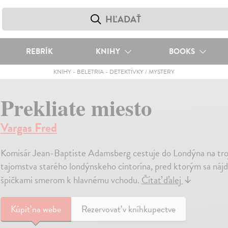
REBRÍK
KNIHY
BOOKS
KNIHY
-
BELETRIA
-
DETEKTÍVKY / MYSTERY
Prekliate miesto
Vargas Fred
Komisár Jean-Baptiste Adamsberg cestuje do Londýna na troj
tajomstva starého londýnskeho cintorína, pred ktorým sa ná
špičkami smerom k hlavnému vchodu.
Čítať ďalej
↓
Kúpiť
na webe
Rezervovať v kníhkupectve