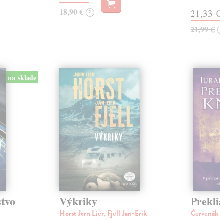
18,90 €
21,33 
?
21,99 €
na sklade
stvo
Výkriky
Prekli
Horst Jorn Lier, Fjell Jan-Erik
|
Červenák 