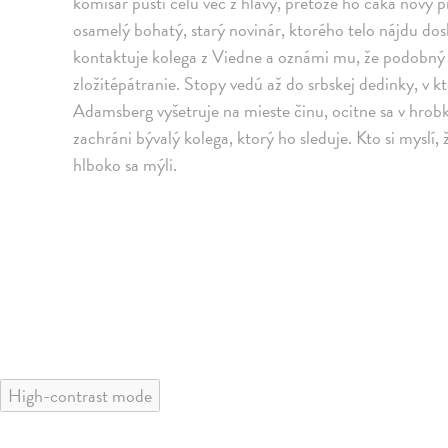
komisár pustí celú vec z hlavy, pretože ho čaká nový p
osamelý bohatý, starý novinár, ktorého telo nájdu d
kontaktuje kolega z Viedne a oznámi mu, že podobný p
zložitépátranie. Stopy vedú až do srbskej dedinky, v kt
Adamsberg vyšetruje na mieste činu, ocitne sa v hrobk
zachráni bývalý kolega, ktorý ho sleduje. Kto si myslí,
hlboko sa mýli.
High-contrast mode