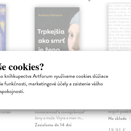
še cookies?
ho kníhkupectva Artforum využívame cookies slúžiace
ejisté
Trpkejšia ako smrť
Plechov
e funkčnosti, marketingové účely a zaistenie vášho
je žena
Borušovičová
spokojnosti.
Táto kniha je
iha
Marneros Andreas
| Kniha
projektov, na
právěl o
JE TO MOŽNO NAJVÄČŠIA
Borušovičová 
o nejisté
REVOLÚCIA NAŠICH DNÍ:
svojich posled
ý román
rovnocennosť a rovnoprávnosť
ženy a muža. Vojna a mier m...
Na sklade
Zasielame do 14 dní
18,91 €