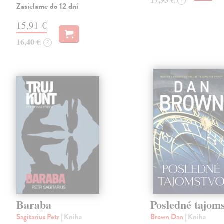
?
Zasielame do 12 dní
15,91 €
16,40 €
?
Baraba
Posledné tajom
Sagitarius Petr
| Kniha
Brown Dan
| Kniha