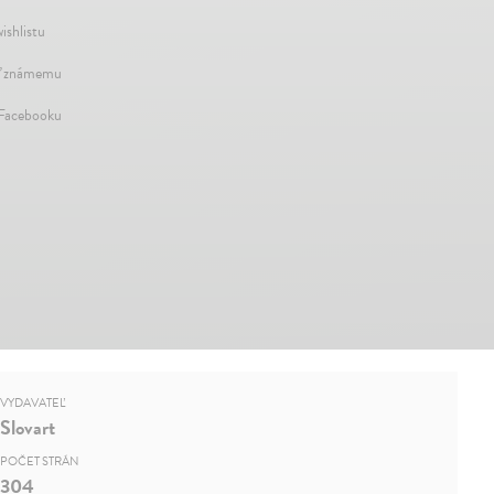
ishlistu
ť známemu
 Facebooku
VYDAVATEĽ
Slovart
POČET STRÁN
304