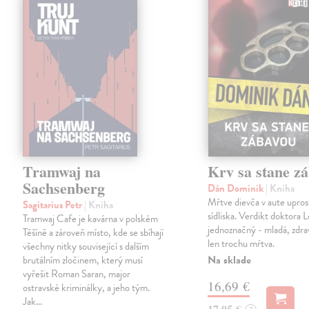
Tramwaj na
Krv sa stane z
Sachsenberg
Dán Dominik
| Kniha
Mŕtve dievča v aute upros
Sagitarius Petr
| Kniha
sídliska. Verdikt doktora 
Tramwaj Cafe je kavárna v polském
jednoznačný - mladá, zdra
Těšíně a zároveň místo, kde se sbíhají
len trochu mŕtva.
všechny nitky související s dalším
Na sklade
brutálním zločinem, který musí
vyřešit Roman Saran, major
16,69 €
ostravské kriminálky, a jeho tým.
Jak…
17,95 €