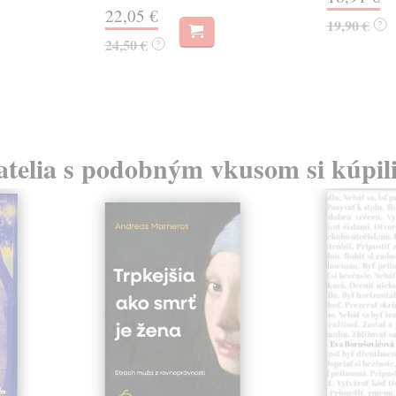
22,05 €
19,90 €
?
24,50 €
?
atelia s podobným vkusom si kúpili