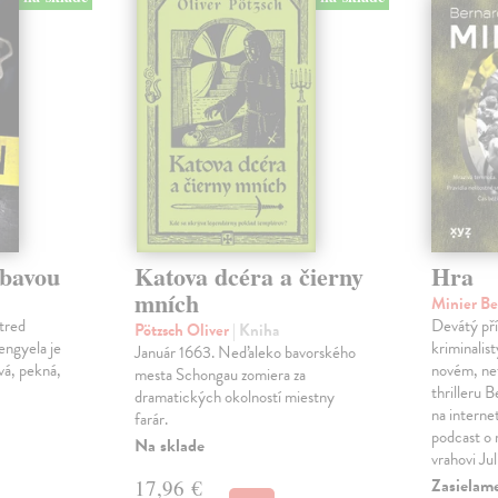
ábavou
Katova dcéra a čierny
Hra
mních
Minier B
tred
Devátý pří
Pötzsch Oliver
| Kniha
Lengyela je
kriminalis
Január 1663. Neďaleko bavorského
vá, pekná,
novém, ne
mesta Schongau zomiera za
thrilleru 
dramatických okolností miestny
na interne
farár.
podcast o
Na sklade
vrahovi Ju
Zasielam
17,96 €