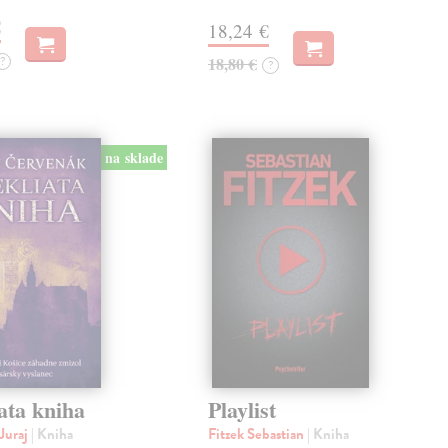
€
18,24 €
?
18,80 €
?
na sklade
ata kniha
Playlist
Juraj
| Kniha
Fitzek Sebastian
| Kniha