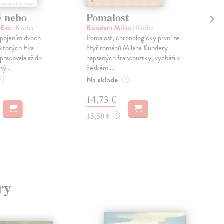
é nebo
Pomalost
Sl
pr
 Eva
| Kniha
Kundera Milan
| Kniha
sm
 spojením dvoch
Pomalost, chronologicky první ze
 ktorých Eva
čtyř románů Milana Kundery
Mik
pracovala až do
napsaných francouzsky, vychází v
Mon
ný...
českém ...
publ
Na sklade
kľú
?
?
hist
14,73 €
Na 
15,50 €
?
23
24,
ry