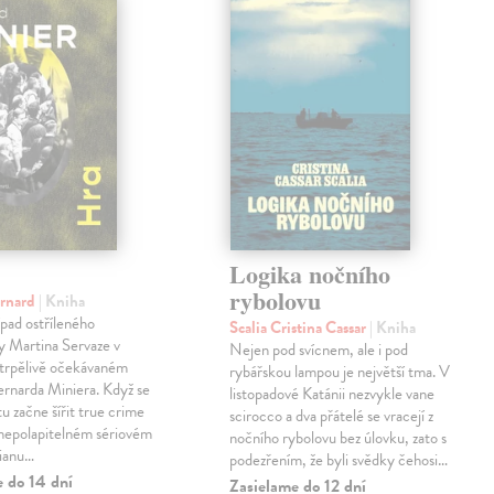
Logika nočního
rybolovu
ernard
| Kniha
pad ostříleného
Scalia Cristina Cassar
| Kniha
ty Martina Servaze v
Nejen pod svícnem, ale i pod
trpělivě očekávaném
rybářskou lampou je největší tma. V
Bernarda Miniera. Když se
listopadové Katánii nezvykle vane
tu začne šířit true crime
scirocco a dva přátelé se vracejí z
 nepolapitelném sériovém
nočního rybolovu bez úlovku, zato s
lianu…
podezřením, že byli svědky čehosi…
e do 14 dní
Zasielame do 12 dní