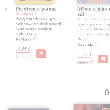
Predtým a potom
Město a jeho n
zdi
Vallo Matúš
| Kniha
Predtým tu bola vízia skupiny
Murakami Haruki
| Kn
nadšencov, ktorí chceli premeniť
Ty jsi to byla, kdo mi vy
hlavné mesto Slovenska na
tom městě. Město a jeh
modernú eur...
zdi – dlouho očekávan
Haru...
Na sklade
?
Na sklade
?
18,55 €
31,21 €
19,95 €
?
32,85 €
?
Ď