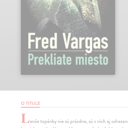
O TITULE
L
enže topánky nie sú prázdne, sú v nich aj odreza