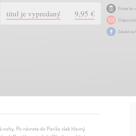
Pridať do w
titul je vypredaný
9,95 €
Odporuči
Zdielať na
né nohy. Po návrate do Paríža však hlavný