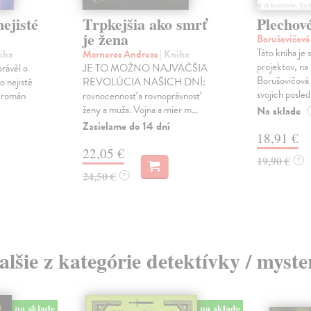
ejisté
Trpkejšia ako smrť
Plechov
je žena
Borušovičová
Táto kniha je
iha
Marneros Andreas
| Kniha
projektov, na
právěl o
JE TO MOŽNO NAJVÄČŠIA
Borušovičová 
o nejisté
REVOLÚCIA NAŠICH DNÍ:
svojich posled
ý román
rovnocennosť a rovnoprávnosť
ženy a muža. Vojna a mier m...
Na sklade
Zasielame do 14 dní
18,91 €
22,05 €
19,90 €
?
24,50 €
?
alšie z kategórie detektívky / myste
na sklade
na sklade