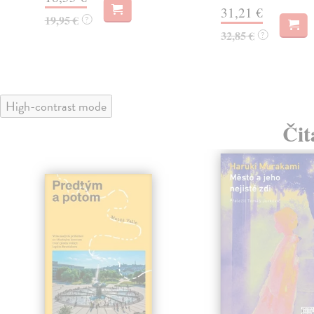
31,21 €
19,95 €
?
32,85 €
?
High-contrast mode
Čit