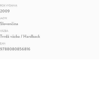
ROK VYDANIA
2009
JAZYK
Slovenčina
VÄZBA
Tvrdá väzba / Hardback
EAN
9788080856816