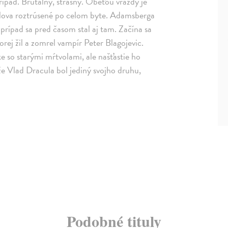
rípad. Brutálny, strašný. Obeťou vraždy je
oslova roztrúsené po celom byte. Adamsberga
rípad sa pred časom stal aj tam. Začína sa
orej žil a zomrel vampír Peter Blagojevic.
e so starými mŕtvolami, ale našťastie ho
 že Vlad Dracula bol jediný svojho druhu,
Podobné tituly