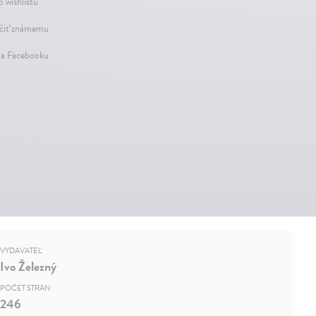
o wishlistu
iť známemu
na Facebooku
VYDAVATEĽ
Ivo Železný
POČET STRÁN
246