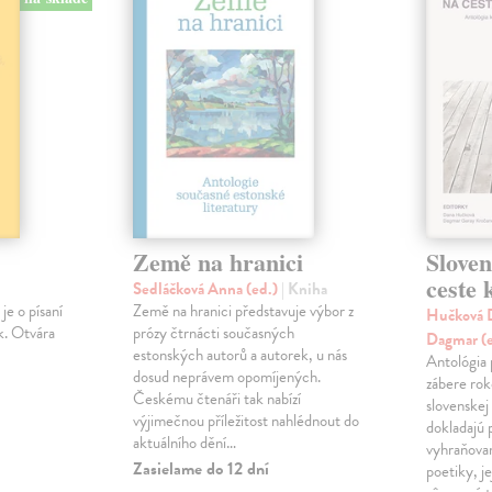
Země na hranici
Slove
ceste
Sedláčková Anna (ed.)
| Kniha
je o písaní
Země na hranici představuje výbor z
Hučková D
k. Otvára
prózy čtrnácti současných
Dagmar (
estonských autorů a autorek, u nás
Antológia 
dosud neprávem opomíjených.
zábere ro
Českému čtenáři tak nabízí
slovenskej
výjimečnou příležitost nahlédnout do
dokladajú 
aktuálního dění…
vyhraňovan
Zasielame do 12 dní
poetiky, je