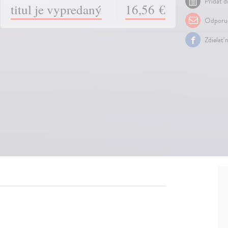
Pridať d
titul je vypredaný
16,56 €
Odporuč
Zdielať 