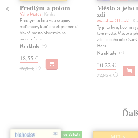
Predtým a potom
Město a jeho n
zdi
Vallo Matúš
| Kniha
Predtým tu bola vízia skupiny
Murakami Haruki
| Kn
nadšencov, ktorí chceli premeniť
Ty jsi to byla, kdo mi vy
hlavné mesto Slovenska na
tom městě. Město a jeh
modernú eur...
zdi – dlouho očekávan
Haru...
Na sklade
?
Na sklade
?
18,55 €
30,22 €
19,95 €
?
32,85 €
?
Ďalš
na sklade