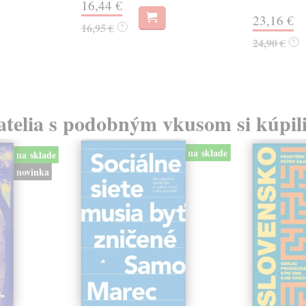
16,44 €
23,16 €
16,95 €
?
24,90 €
?
atelia s podobným vkusom si kúpili
na sklade
na sklade
novinka