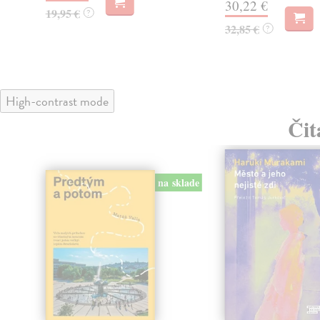
30,22 €
19,95 €
?
32,85 €
?
High-contrast mode
Čit
na sklade