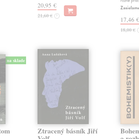
rôzne prís
20,95 €
Zasielam
21,60 €
?
17,46 
18,00 €
na sklade
etom
Ztracený básník Jiří
Bohemi
Volf
a roz