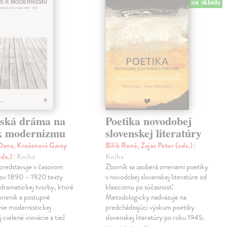
na sklade
nská dráma na
Poetika novodobej
 k modernizmu
slovenskej literatúry
ana, Kročanová Garay
Bílik René, Zajac Peter (eds.)
|
eds.)
| Kniha
Kniha
predstavuje v časovom
Zborník sa zaoberá zmenami poetiky
kov 1890 – 1920 texty
v novodobej slovenskej literatúre od
 dramatickej tvorby, ktoré
klasicizmu po súčasnosť.
prienik a postupné
Metodologicky nadväzuje na
ie modernistickej
predchádzajúci výskum poetiky
j cielené inovácie a tiež
slovenskej literatúry po roku 1945.