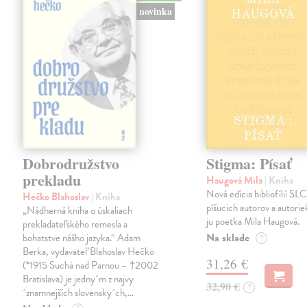
novinka
Dobrodružstvo
Stigma: Písať
prekladu
Haugová Mila
| Kniha
Nová edícia bibliofílií SLC 
Hečko Blahoslav
| Kniha
píšucich autorov a autorie
„Nádherná kniha o úskaliach
ju poetka Mila Haugová.
prekladateľského remesla a
Na sklade
bohatstve nášho jazyka.“ Adam
?
Berka, vydavateľ Blahoslav Hečko
31,26 €
(*1915 Suchá nad Parnou – †2002
Bratislava) je jedny´m z najvy
32,90 €
?
´znamnejších slovensky´ch,…