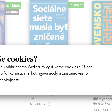
na sklade
na sklade
novinka
še cookies?
ejisté
Sociálne siete musia
Slovens
ho kníhkupectva Artforum využívame cookies slúžiace
byť zničené
prichád
e funkčnosti, marketingové účely a zaistenie vášho
sme. Ka
iha
Marec Samo
| Kniha
spokojnosti.
právěl o
Sociálne siete nám ubližujú ako
Mikloško Fra
o nejisté
jednotlivcom a kazia medziľudské
Monograficky
ý román
vzťahy, rozkladajú spoločnosť a
publikácia pri
def...
kľúčových pr
historického u
Na sklade
?
Na sklade