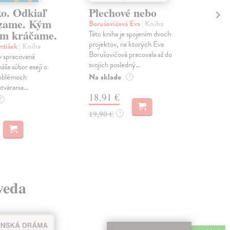
ko. Odkiaľ
Plechové nebo
Po
zame. Kým
Borušovičová Eva
| Kniha
Kun
m kráčame.
Táto kniha je spojením dvoch
Poma
projektov, na ktorých Eva
čty
ntišek
| Kniha
Borušovičová pracovala až do
naps
 spracovaná
svojich posledný...
česk
náša súbor esejí o
Na sklade
Na 
oblémoch
?
tvárania...
18,91 €
14
?
19,90 €
15,
?
 veda