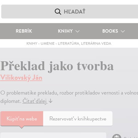
REBRÍK
KNIHY
BOOKS
KNIHY
-
UMENIE
-
LITERATÚRA, LITERÁRNA VEDA
Překlad jako tvorba
Vilikovský Ján
O problematike prekladu, rozbor protikladov vernosti a volnosti
diplomat.
Čítať ďalej
↓
Kúpiť
na webe
Rezervovať v kníhkupectve