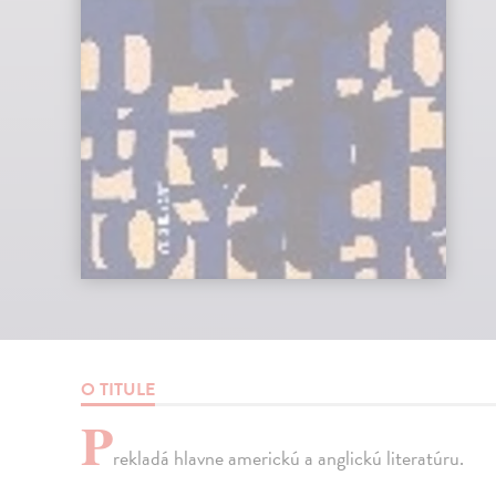
O TITULE
P
rekladá hlavne americkú a anglickú literatúru.