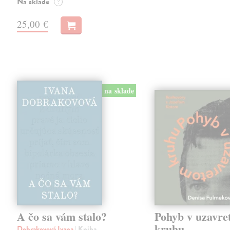
Na sklade
?
25,00 €
na sklade
A čo sa vám stalo?
Pohyb v uzavr
kruhu
Dobrakovová Ivana
| Kniha