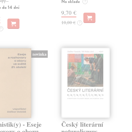
tupy…
Na sklade
?
e do 14 dní
9,70 €
€
10,00 €
?
?
novinka
stik(y) - Eseje
Český literární
hovory o oboru
naturalismus