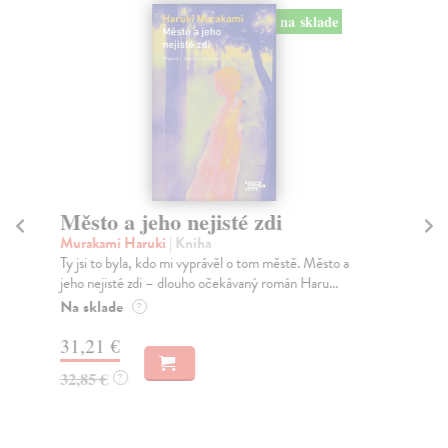
na sklade
Město a jeho nejisté zdi
Tr
Murakami Haruki
| Kniha
Ma
Ty jsi to byla, kdo mi vyprávěl o tom městě. Město a
JE
jeho nejisté zdi – dlouho očekávaný román Haru...
NAŠ
muž
Na sklade
?
Za
31,21 €
22
32,85 €
?
24