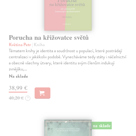
Porucha na křižovatce světů
Květina Petr
| Kniha
Tématem knihy je identita a soudržnost u populací, které postrádají
centralizaci v jakékoliv podobě. Vynecháváme tedy státy i náčelnictví
a obecně všechny útvary, které identitu svým členům indukují
zvnějšku,…
Na sklade
38,99 €
40,20 €
?
na sklade