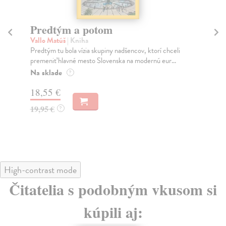
tým a potom
Město a jeho 
atúš
| Kniha
Murakami Haruki
| K
tu bola vízia skupiny nadšencov, ktorí chceli
Ty jsi to byla, kdo mi 
 hlavné mesto Slovenska na modernú eur...
jeho nejisté zdi – dlo
de
Na sklade
?
?
 €
31,21 €
32,85 €
?
?
High-contrast mode
Čitatelia s podobným vkusom si
kúpili aj: