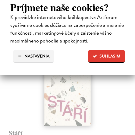
Príjmete naše cookies?
souladu s našimi očekáváními, že ji jen těžko zpochybňujeme.
Bourdieu vychází…
K prevádzke internetového kníhkupectva Artforum
Na sklade
využívame cookies slúžiace na zabezpečenie a meranie
14,55 €
funkčnosti, marketingové účely a zaistenie vášho
15,00 €
maximálneho pohodlia a spokojnosti.
?
NASTAVENIA
SÚHLASÍM
na sklade
Stáří