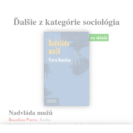
Ďalšie z kategórie sociológia
na sklade
Nadvláda mužů
Bourdieu Pierre
| Kniha
Mužská dominance je tak zakotvena v našich společenských
praktikách a našem nevědomí, že si jí sotva všímáme; je natolik v