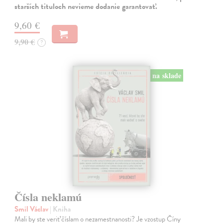
starších tituloch nevieme dodanie garantovať.
9,60 €
9,90 €
?
na sklade
Čísla neklamú
Smil Václav
| Kniha
Mali by ste veriť číslam o nezamestnanosti? Je vzostup Číny