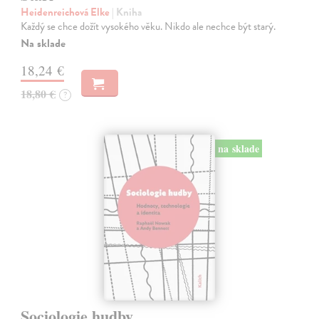
Heidenreichová Elke
| Kniha
Každý se chce dožít vysokého věku. Nikdo ale nechce být starý.
Na sklade
18,24 €
18,80 €
?
na sklade
Sociologie hudby