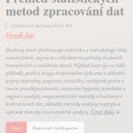
metod zpracování dat
Analýza a metaanalýza dat
Hendl Jan
Zkušený autor představuje statistiku a metodologii vědy
srozumitelně, zejména s ohledem na potřeby studentů
humanitních a sociálních oborů. Výklad ilustruje na řadě
příkladů, probírá etapy empirického výzkumu a základní
pojmy statistiky, popisnou statistiku, nezbytné partie z
teorie pravděpodobnosti, testování hypotéz, korelační a
regresní analýzu, neparametrické metody a hodnocení
kvalitativních dat, základní metody analýzy rozptylu a
vybrané metody vícerozměrné analýzy.
Čítať ďalej
↓
Kúpiť
Rezervovať v kníhkupectve