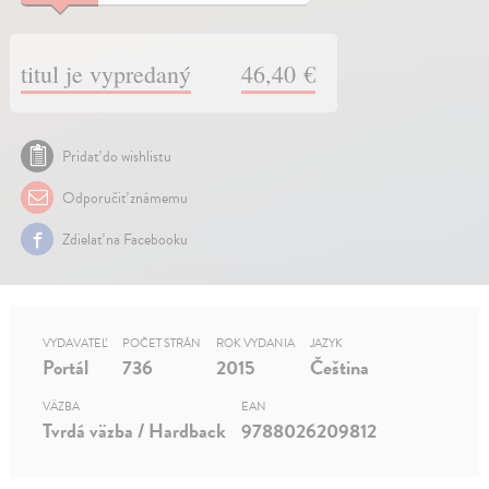
titul je vypredaný
46,40 €
Pridať do wishlistu
Odporučiť známemu
Zdielať na Facebooku
VYDAVATEĽ
POČET STRÁN
ROK VYDANIA
JAZYK
Portál
736
2015
Čeština
VÄZBA
EAN
Tvrdá väzba / Hardback
9788026209812