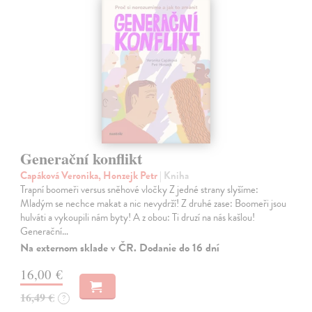
Generační konflikt
Capáková Veronika, Honzejk Petr
| Kniha
Trapní boomeři versus sněhové vločky Z jedné strany slyšíme:
Mladým se nechce makat a nic nevydrží! Z druhé zase: Boomeři jsou
hulváti a vykoupili nám byty! A z obou: Ti druzí na nás kašlou!
Generační…
Na externom sklade v ČR. Dodanie do 16 dní
16,00 €
16,49 €
?