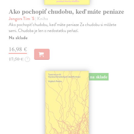
Ako pochopiť chudobu, keď máte peniaze
Jongers Tim 'S
| Kniha
Ako pochopiť chudobu, keď máte peniaze Za chudobu si môžete
sami. Chudoba je len o nedostatku peňazí.
Na sklade
16,98 €
17,50 €
?
na sklade