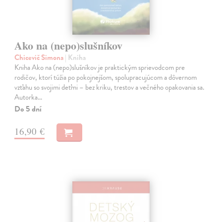
Ako na (nepo)slušníkov
Chicevič Simona
| Kniha
Kniha Ako na (nepo)slušníkov je praktickým sprievodcom pre
rodičov, ktorí túžia po pokojnejšom, spolupracujúcom a dôvernom
vzťahu so svojimi deťmi – bez kriku, trestov a večného opakovania sa.
Autorka…
Do 5 dní
16,90 €