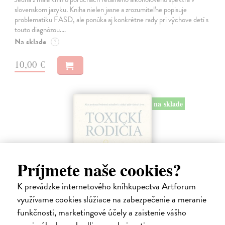
slovenskom jazyku. Kniha nielen jasne a zrozumiteľne popisuje
problematiku FASD, ale ponúka aj konkrétne rady pri výchove detí s
touto diagnózou.…
Na sklade
?
10,00 €
na sklade
Príjmete naše cookies?
K prevádzke internetového kníhkupectva Artforum
využívame cookies slúžiace na zabezpečenie a meranie
funkčnosti, marketingové účely a zaistenie vášho