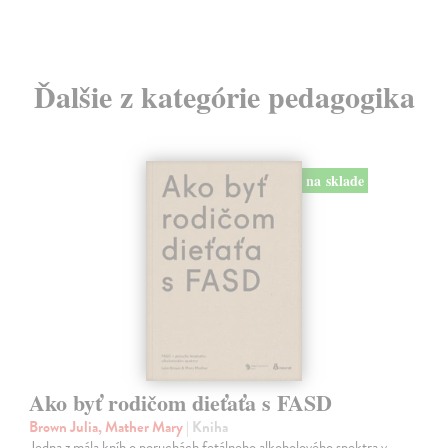
Ďalšie z kategórie pedagogika
na sklade
Ako byť rodičom dieťaťa s FASD
Brown Julia, Mather Mary
| Kniha
Jedna z mála kníh o poruchách fetálneho alkoholového spektra v