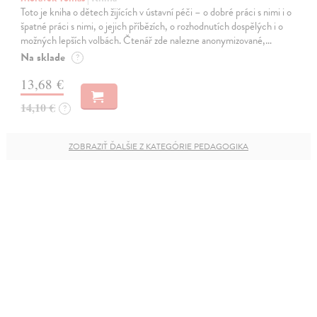
Toto je kniha o dětech žijících v ústavní péči – o dobré práci s nimi i o
špatné práci s nimi, o jejich příbězích, o rozhodnutích dospělých i o
možných lepších volbách. Čtenář zde nalezne anonymizované,…
Na sklade
?
13,68 €
14,10 €
?
ZOBRAZIŤ ĎALŠIE Z KATEGÓRIE PEDAGOGIKA