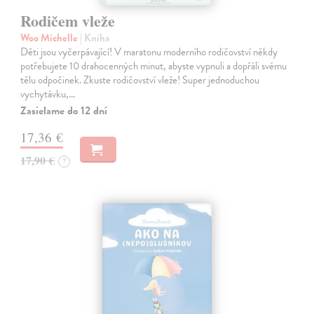
Rodičem vleže
Woo Michelle
| Kniha
Děti jsou vyčerpávající! V maratonu moderního rodičovství někdy
potřebujete 10 drahocenných minut, abyste vypnuli a dopřáli svému
tělu odpočinek. Zkuste rodičovství vleže! Super jednoduchou
vychytávku,…
Zasielame do 12 dní
17,36 €
17,90 €
?