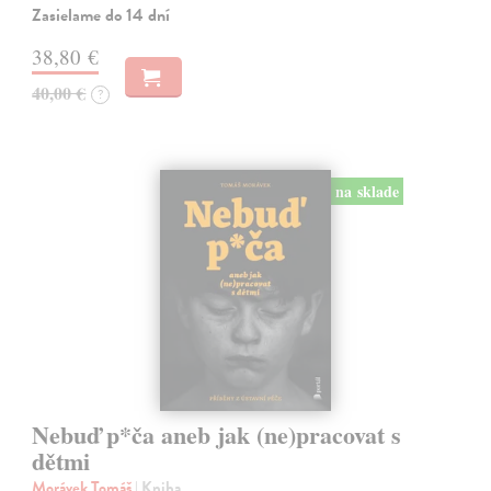
Zasielame do 14 dní
38,80 €
40,00 €
?
na sklade
Nebuď p*ča aneb jak (ne)pracovat s
dětmi
Morávek Tomáš
| Kniha