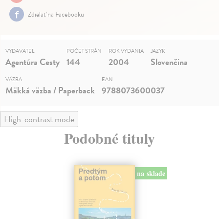
Zdielať na Facebooku
VYDAVATEĽ
POČET STRÁN
ROK VYDANIA
JAZYK
Agentúra Cesty
144
2004
Slovenčina
VÄZBA
EAN
Mäkká väzba / Paperback
9788073600037
High-contrast mode
Podobné tituly
na sklade
novinka