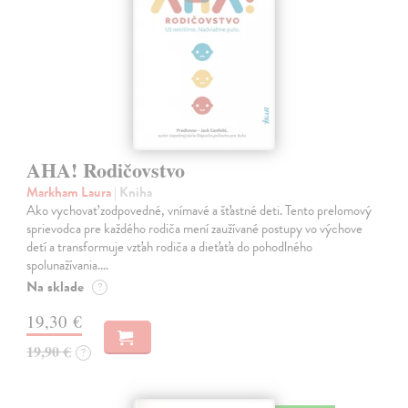
AHA! Rodičovstvo
Markham Laura
| Kniha
Ako vychovať zodpovedné, vnímavé a šťastné deti. Tento prelomový
sprievodca pre každého rodiča mení zaužívané postupy vo výchove
detí a transformuje vzťah rodiča a dieťaťa do pohodlného
spolunažívania.…
Na sklade
?
19,30 €
19,90 €
?