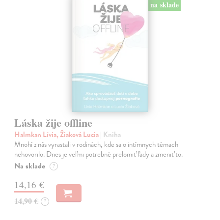
na sklade
Láska žije offline
Halmkan Lívia, Žiaková Lucia
| Kniha
Mnohí z nás vyrastali v rodinách, kde sa o intímnych témach
nehovorilo. Dnes je veľmi potrebné prelomiť ľady a zmeniť to.
Na sklade
?
14,16 €
14,90 €
?