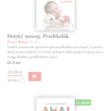
Detský mozog. Predškolák
Krause Robert
| Kniha
Snažíte sa dokonale spoznať svojho predškoláka a pochopiť, čo práve v
danej situácii prežíva? Je možné vlastným úsilím podporiť zdravý vývin
mozgu dieťaťa v predškolskom veku?
Do 5 dní
19,30 €
19,90 €
?
na sklade