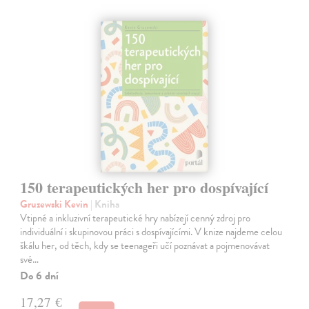
150 terapeutických her pro dospívající
Gruzewski Kevin
| Kniha
Vtipné a inkluzivní terapeutické hry nabízejí cenný zdroj pro
individuální i skupinovou práci s dospívajícími. V knize najdeme celou
škálu her, od těch, kdy se teenageři učí poznávat a pojmenovávat
své…
Do 6 dní
17,27 €