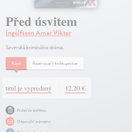
Před úsvitem
Ingólfsson Arnar Viktor
Severská kriminálna dráma.
Kúpiť
Rezervovať v kníhkupectve
titul je vypredaný
12,20 €
Pridať do wishlistu
Odporučiť známemu