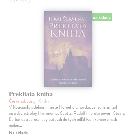
na sklade
Prekliata kniha
Červenák Juraj
| Kniha
V Košiciach, sídelnom meste Horného Uhorska, záhadne zmizol
cisársky astrológ Hieronymus Scotta. Rudolf II. preto poveril Steina,
Barbariča a Jaroša, aby putovali do tých odľahlých končín a našli
nielen…
Na sklade