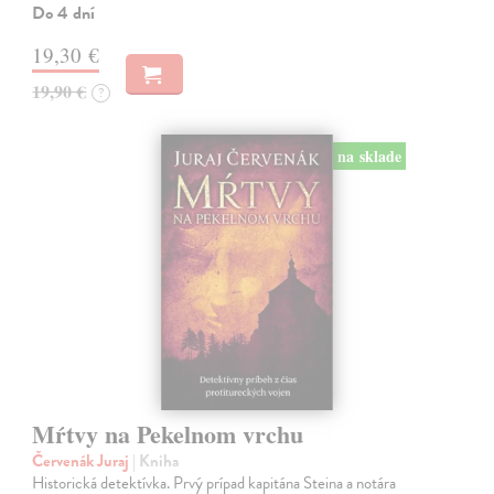
Do 4 dní
19,30 €
19,90 €
?
na sklade
Mŕtvy na Pekelnom vrchu
Červenák Juraj
| Kniha
Historická detektívka. Prvý prípad kapitána Steina a notára