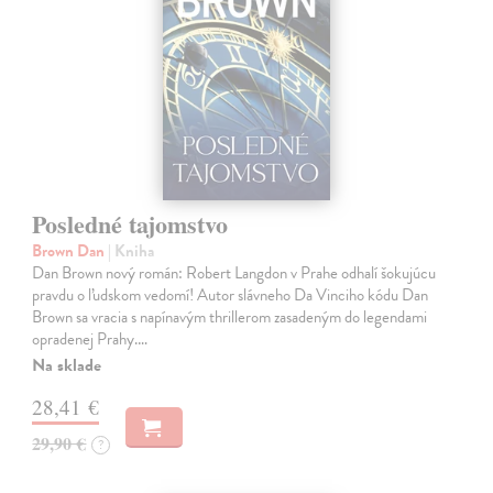
Posledné tajomstvo
Brown Dan
| Kniha
Dan Brown nový román: Robert Langdon v Prahe odhalí šokujúcu
pravdu o ľudskom vedomí! Autor slávneho Da Vinciho kódu Dan
Brown sa vracia s napínavým thrillerom zasadeným do legendami
opradenej Prahy.…
Na sklade
28,41 €
29,90 €
?