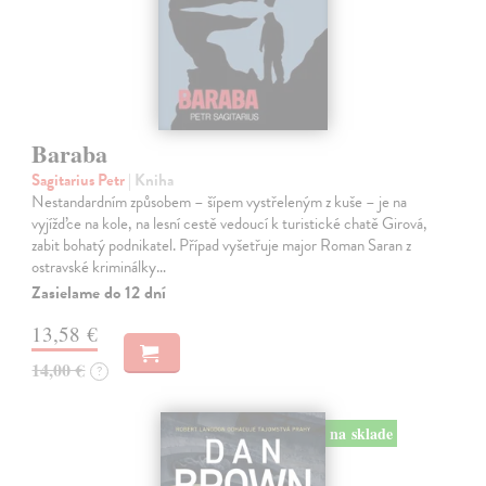
Baraba
Sagitarius Petr
| Kniha
Nestandardním způsobem – šípem vystřeleným z kuše – je na
vyjížďce na kole, na lesní cestě vedoucí k turistické chatě Girová,
zabit bohatý podnikatel. Případ vyšetřuje major Roman Saran z
ostravské kriminálky…
Zasielame do 12 dní
13,58 €
14,00 €
?
na sklade