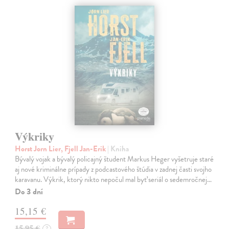
Výkriky
Horst Jorn Lier, Fjell Jan-Erik
| Kniha
Bývalý vojak a bývalý policajný študent Markus Heger vyšetruje staré
aj nové kriminálne prípady z podcastového štúdia v zadnej časti svojho
karavanu. Výkrik, ktorý nikto nepočul mal byť seriál o sedemročnej…
Do 3 dní
15,15 €
15,95 €
?