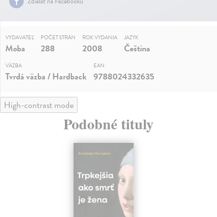
Zdielať na Facebooku
VYDAVATEĽ
POČET STRÁN
ROK VYDANIA
JAZYK
Moba
288
2008
Čeština
VÄZBA
EAN
Tvrdá väzba / Hardback
9788024332635
High-contrast mode
Podobné tituly