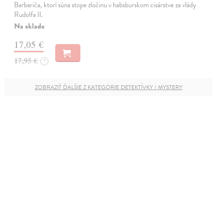
Barbariča, ktorí súna stope zločinu v habsburskom cisárstve za vlády
Rudolfa II.
Na sklade
17,05 €
17,95 €
?
ZOBRAZIŤ ĎALŠIE Z KATEGÓRIE DETEKTÍVKY / MYSTERY