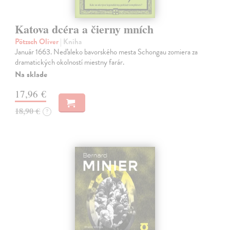
Katova dcéra a čierny mních
Pötzsch Oliver
| Kniha
Január 1663. Neďaleko bavorského mesta Schongau zomiera za
dramatických okolností miestny farár.
Na sklade
17,96 €
18,90 €
?