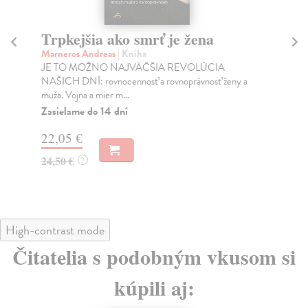
Trpkejšia ako smrť je žena
P
Marneros Andreas
| Kniha
Bor
JE TO MOŽNO NAJVÄČŠIA REVOLÚCIA
Tát
NAŠICH DNÍ: rovnocennosť a rovnoprávnosť ženy a
Bor
muža. Vojna a mier m...
Na
Zasielame do 14 dní
18
22,05 €
19
24,50 €
?
High-contrast mode
Čitatelia s podobným vkusom si
kúpili aj: