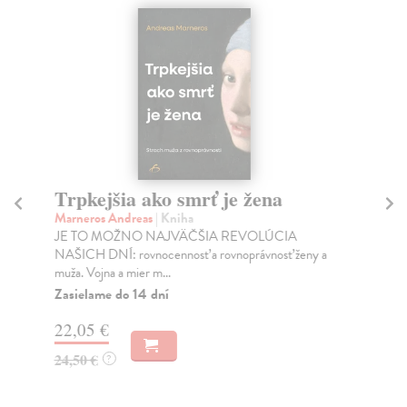
Trpkejšia ako smrť je žena
P
Marneros Andreas
| Kniha
Bor
JE TO MOŽNO NAJVÄČŠIA REVOLÚCIA
Tát
NAŠICH DNÍ: rovnocennosť a rovnoprávnosť ženy a
Bor
muža. Vojna a mier m...
Na
Zasielame do 14 dní
18
22,05 €
19
24,50 €
?