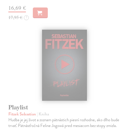
16,69 €
17,95 €
?
Playlist
Fitzek Sebastian
| Kniha
Hudba je jej život a zoznam pätnástich piesní rozhodne, ako dlho bude
trvať. Pätnásťročná Feline Jogowá pred mesiacom bez stopy zmizla.