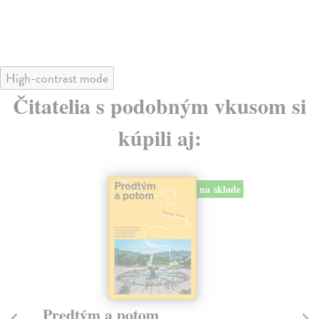
High-contrast mode
Čitatelia s podobným vkusom si
kúpili aj:
na sklade
Predtým a potom
Město a 