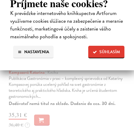
Príjmete naše cookies?
K prevádzke internetového kníhkupectva Artforum
využívame cookies slúžiace na zabezpečenie a meranie
funkčnosti, marketingové účely a zaistenie vášho
maximálneho pohodlia a spokojnosti.
NASTAVENIA
SÚHLASÍM
Gastronómia v praxi komplexný
sprievodca
Kompasová Katarína
| Kniha
Publikácia Gastronómia v praxi – komplexný sprievodca od Kataríny
Kompasovej ponúka ucelený pohľad na svet gastronómie z
teoretického aj praktického hľadiska. Kniha je určená študentom
gastronomických…
Dodávateľ nemá titul na sklade. Dodanie do cca. 30 dní.
35,31 €
36,40 €
?