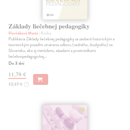
Základy liečebnej pedagogiky
Horňáková Marta
| Kniha
Publikácia Základy liečebnej pedagogiky sa zaoberá historickým a
teoretickým pozadím utvárania odboru (vedného, študijného) na
Slovensku, ako aj metódami, zásadami a prostriedkami
liečebnopedagogickej…
Do 3 dní
11,79 €
12,15 €
?