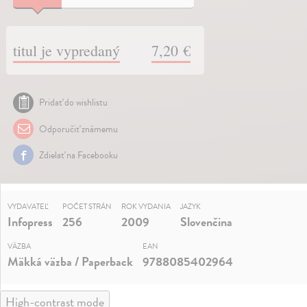
titul je vypredaný
7,20 €
Pridať do wishlistu
Odporučiť známemu
Zdielať na Facebooku
VYDAVATEĽ
POČET STRÁN
ROK VYDANIA
JAZYK
Infopress
256
2009
Slovenčina
VÄZBA
EAN
Mäkká väzba / Paperback
9788085402964
High-contrast mode