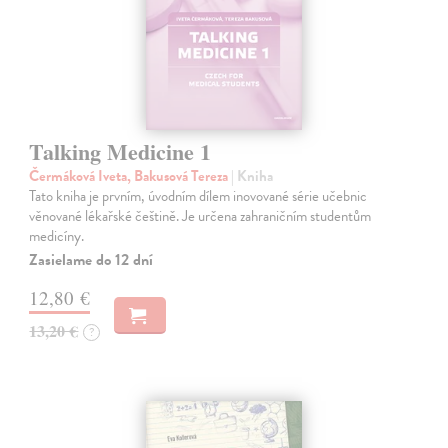
Talking Medicine 1
Čermáková Iveta, Bakusová Tereza
| Kniha
Tato kniha je prvním, úvodním dílem inovované série učebnic
věnované lékařské češtině. Je určena zahraničním studentům
medicíny.
Zasielame do 12 dní
12,80 €
13,20 €
?