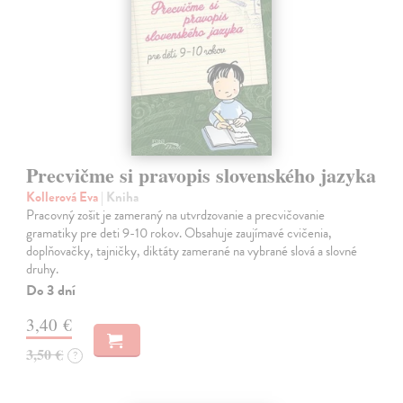
Precvičme si pravopis slovenského jazyka
Kollerová Eva
| Kniha
Pracovný zošit je zameraný na utvrdzovanie a precvičovanie
gramatiky pre deti 9-10 rokov. Obsahuje zaujímavé cvičenia,
doplňovačky, tajničky, diktáty zamerané na vybrané slová a slovné
druhy.
Do 3 dní
3,40 €
3,50 €
?