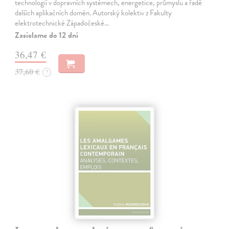
technologií v dopravních systémech, energetice, průmyslu a řadě
dalších aplikačních domén. Autorský kolektiv z Fakulty
elektrotechnické Západočeské…
Zasielame do 12 dní
36,47 €
37,60 €
?