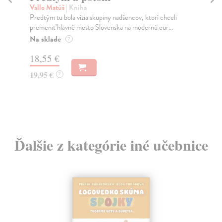
Vallo Matúš
| Kniha
Murakami H
Predtým tu bola vízia skupiny nadšencov, ktorí chceli
Ty jsi to byl
premeniť hlavné mesto Slovenska na modernú eur...
jeho nejisté 
Na sklade
Na sklade
?
18,55 €
31,21 €
19,95 €
32,85 €
?
?
Ďalšie z kategórie iné učebnice