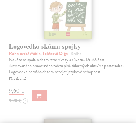
Logovedko skúma spojky
Ruhalovská Mária, Tokárová Oľga
| Kniha
Naučte sa spolu s deťmi tvoriť vety a súvetia. Druhá časť
ilustrovaného pracovného zošita plná zábavných aktivít s postavičkou
Logovedka pomáha deťom rozvíjať jazykové schopnosti.
Do 4 dní
9,60 €
9,90 €
?