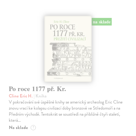
na sklade
Po roce 1177 př. Kr.
Cline Eric H.
| Kniha
V pokračování své úspěšné knihy se americký archeolog Eric Cline
znovu vrací ke kolapsu civilizací doby bronzové ve Středomoří a na
Předním východě. Tentokrát se soustředí na přibližně čtyři staletí,
která…
Na sklade
?