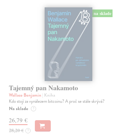
na sklade
Tajemný pan Nakamoto
Wallace Benjamin
| Kniha
Kdo stojí za vynálezem bitcoinu? A proč se stále skrývá?
Na sklade
?
26,79 €
28,20 €
?