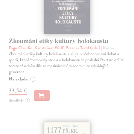
Zkoumání etiky kultury holokaustu
Fogu Claudio, Kansteiner Wulf, Presner Todd (eds.)
| Kniha
Zkoumání etiky kultury holokaustu usiluje o přehodnocení debat a
sporů, které formovaly studia o holokaustu za poslední čtvrtstoletí. V
tomto zásadním díle se mezinárodní akademici ze zakládající
generace…
Na sklade
?
33,54 €
35,30 €
?