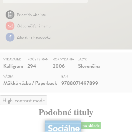
Pridať do wishlistu
Odporučiť známemu
Zdielať na Facebooku
VYDAVATEĽ
POČET STRÁN
ROK VYDANIA
JAZYK
Kalligram
294
2006
Slovenčina
VÄZBA
EAN
Mäkká väzba / Paperback
9788071497899
High-contrast mode
Podobné tituly
na sklade