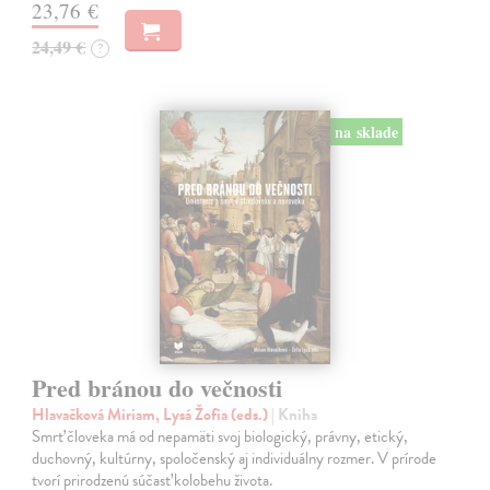
23,76 €
24,49 €
?
na sklade
Pred bránou do večnosti
Hlavačková Miriam, Lysá Žofia (eds.)
| Kniha
Smrť človeka má od nepamäti svoj biologický, právny, etický,
duchovný, kultúrny, spoločenský aj individuálny rozmer. V prírode
tvorí prirodzenú súčasť kolobehu života.