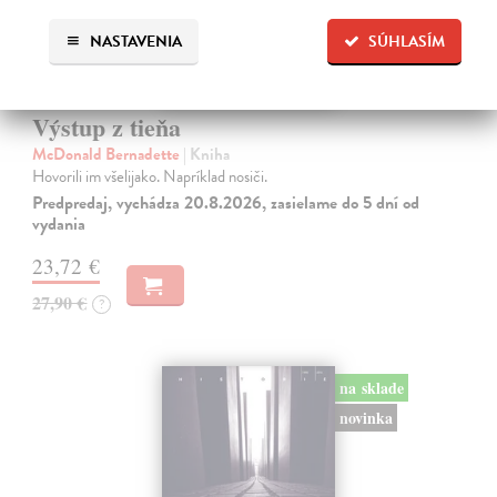
NASTAVENIA
SÚHLASÍM
Výstup z tieňa
McDonald Bernadette
| Kniha
Hovorili im všelijako. Napríklad nosiči.
Predpredaj, vychádza 20.8.2026, zasielame do 5 dní od
vydania
23,72 €
27,90 €
?
na sklade
novinka