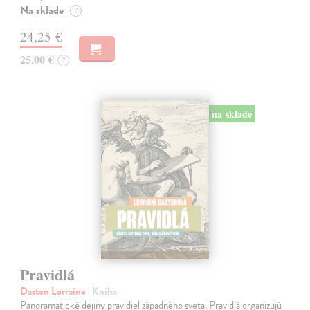
Na sklade
?
24,25 €
25,00 €
?
na sklade
Pravidlá
Daston Lorraine
| Kniha
Panoramatické dejiny pravidiel západného sveta. Pravidlá organizujú