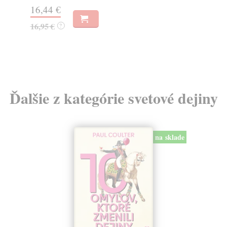
Na
16,44 €
23
16,95 €
?
24
Ďalšie z kategórie svetové dejiny
na sklade