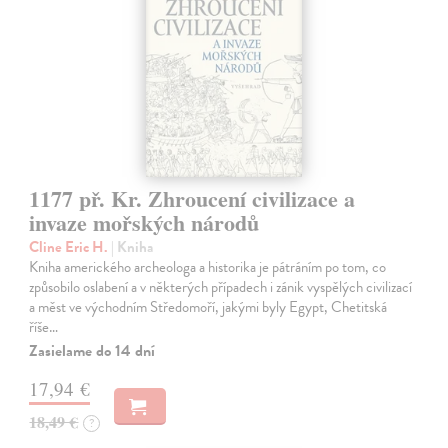
1177 př. Kr. Zhroucení civilizace a
invaze mořských národů
Cline Eric H.
| Kniha
Kniha amerického archeologa a historika je pátráním po tom, co
způsobilo oslabení a v některých případech i zánik vyspělých civilizací
a měst ve východním Středomoří, jakými byly Egypt, Chetitská
říše…
Zasielame do 14 dní
17,94 €
18,49 €
?