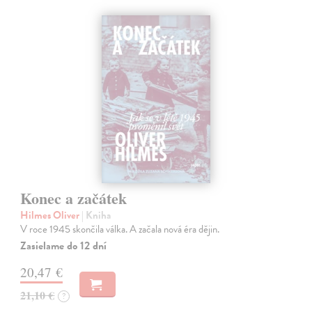
Konec a začátek
Hilmes Oliver
| Kniha
V roce 1945 skončila válka. A začala nová éra dějin.
Zasielame do 12 dní
20,47 €
21,10 €
?