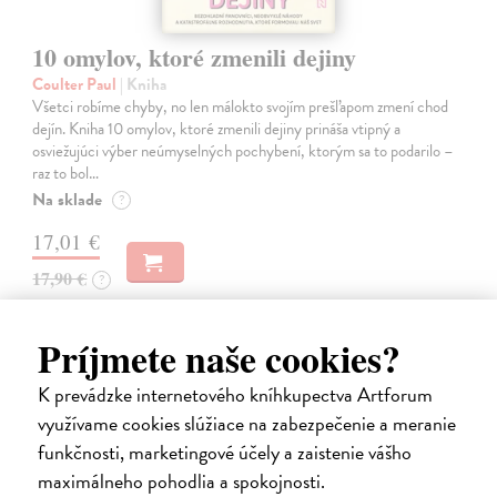
10 omylov, ktoré zmenili dejiny
Coulter Paul
| Kniha
Všetci robíme chyby, no len málokto svojím prešľapom zmení chod
dejín. Kniha 10 omylov, ktoré zmenili dejiny prináša vtipný a
osviežujúci výber neúmyselných pochybení, ktorým sa to podarilo –
raz to bol…
Na sklade
?
17,01 €
17,90 €
?
Príjmete naše cookies?
predpredaj
K prevádzke internetového kníhkupectva Artforum
využívame cookies slúžiace na zabezpečenie a meranie
funkčnosti, marketingové účely a zaistenie vášho
maximálneho pohodlia a spokojnosti.