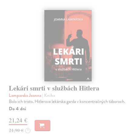
Lekári smrti v službách Hitlera
Lamparska Joanna
| Kniha
Bolo ich tristo. Hitlerova lekárska garda v koncentračných táboroch.
Do 4 dní
21,24 €
21,90 €
?