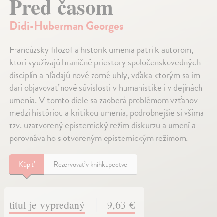
Pred časom
Didi-Huberman Georges
Francúzsky filozof a historik umenia patrí k autorom,
ktorí využívajú hraničné priestory spoločenskovedných
disciplín a hľadajú nové zorné uhly, vďaka ktorým sa im
darí objavovať nové súvislosti v humanistike i v dejinách
umenia. V tomto diele sa zaoberá problémom vzťahov
medzi históriou a kritikou umenia, podrobnejšie si všíma
tzv. uzatvorený epistemický režim diskurzu a umení a
porovnáva ho s otvoreným epistemickým režimom.
Kúpiť
Rezervovať v kníhkupectve
titul je vypredaný
9,63 €