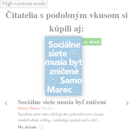
High-contrast mode
Čitatelia s podobným vkusom si
kúpili aj:
na sklade
Sociálne siete musia byť zničené
S
K
Marec Samo
| Kniha
Sociálne siete nám ubližujú ako jednotlivcom a kazia
Mik
medziľudské vzťahy, rozkladajú spoločnosť a def...
Mon
o k
Na sklade
?