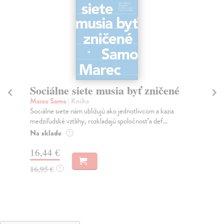
Sociálne siete musia byť zničené
S
K
Marec Samo
| Kniha
Sociálne siete nám ubližujú ako jednotlivcom a kazia
Mik
medziľudské vzťahy, rozkladajú spoločnosť a def...
Mon
o k
Na sklade
?
Na
16,44 €
23
16,95 €
?
24