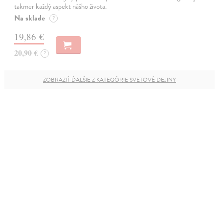
takmer každý aspekt nášho života.
Na sklade
?
19,86 €
20,90 €
?
ZOBRAZIŤ ĎALŠIE Z KATEGÓRIE SVETOVÉ DEJINY