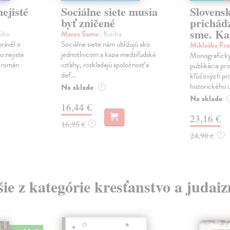
ejisté
Sociálne siete musia
Slovens
byť zničené
prichád
sme. Ka
iha
Marec Samo
| Kniha
právěl o
Sociálne siete nám ubližujú ako
Mikloško Fra
o nejisté
jednotlivcom a kazia medziľudské
Monograficky
ý román
vzťahy, rozkladajú spoločnosť a
publikácia pri
def...
kľúčových pr
historického u
Na sklade
?
Na sklade
16,44 €
23,16 €
16,95 €
?
24,90 €
?
šie z kategórie kresťanstvo a judai