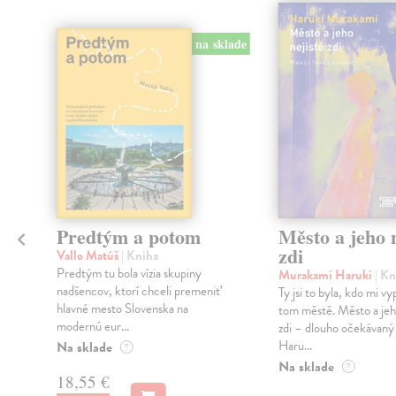
na sklade
Predtým a potom
Město a jeho n
zdi
Vallo Matúš
| Kniha
Predtým tu bola vízia skupiny
Murakami Haruki
| Kn
nadšencov, ktorí chceli premeniť
Ty jsi to byla, kdo mi vy
hlavné mesto Slovenska na
tom městě. Město a jeh
modernú eur...
zdi – dlouho očekávan
Haru...
Na sklade
?
Na sklade
?
18,55 €