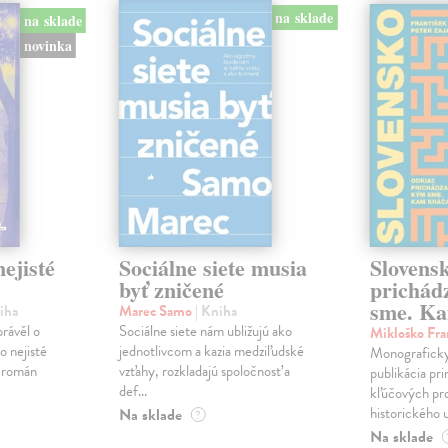
na sklade
na sklade
novinka
ejisté
Sociálne siete musia
Slovens
byť zničené
prichád
sme. Ka
iha
Marec Samo
| Kniha
právěl o
Sociálne siete nám ubližujú ako
Mikloško Fra
o nejisté
jednotlivcom a kazia medziľudské
Monograficky
ý román
vzťahy, rozkladajú spoločnosť a
publikácia pri
def...
kľúčových pr
historického u
Na sklade
?
Na sklade