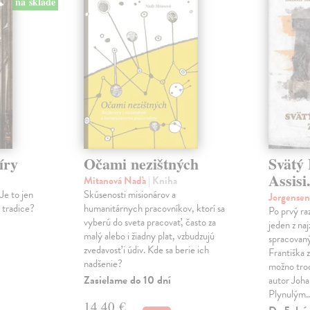
na sklade
íry
Očami nezištných
Svätý 
Assisi
Mitanová Naďa
| Kniha
Je to jen
Skúsenosti misionárov a
Jorgense
í tradice?
humanitárnych pracovníkov, ktorí sa
Po prvý ra
vyberú do sveta pracovať, často za
jeden z na
malý alebo i žiadny plat, vzbudzujú
spracovaný
zvedavosť i údiv. Kde sa berie ich
Františka z
nadšenie?
možno tro
Zasielame do 10 dní
autor Joha
Plynulým
14,40 €