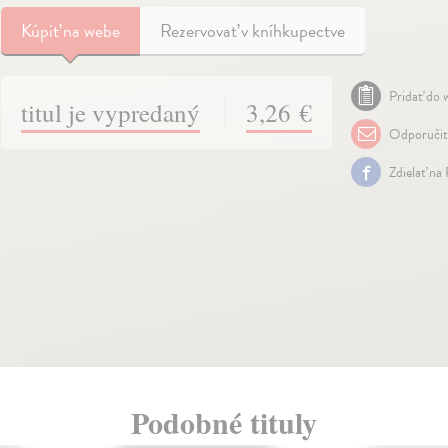
Kúpiť
na webe
Rezervovať v kníhkupectve
Pridať do w
titul je vypredaný
3,26 €
Odporuči
Zdielať na
Podobné tituly