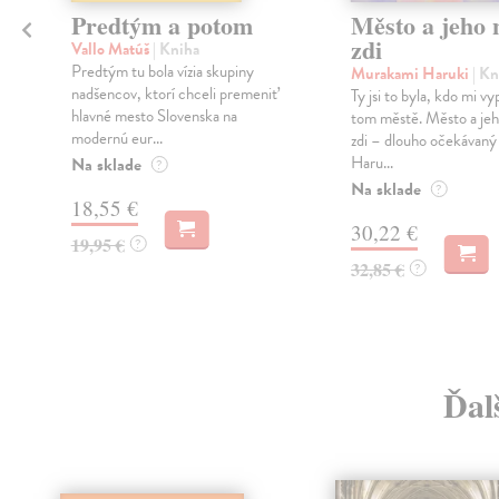
Predtým a potom
Město a jeho n
zdi
Vallo Matúš
| Kniha
Predtým tu bola vízia skupiny
Murakami Haruki
| Kn
nadšencov, ktorí chceli premeniť
Ty jsi to byla, kdo mi vy
hlavné mesto Slovenska na
tom městě. Město a jeh
modernú eur...
zdi – dlouho očekávan
Haru...
Na sklade
?
Na sklade
?
18,55 €
30,22 €
19,95 €
?
32,85 €
?
Ďal