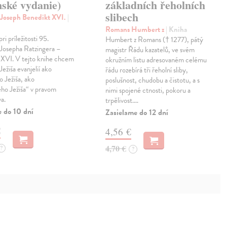
nské vydanie)
základních řeholních
slibech
 Joseph Benedikt XVI.
|
Romans Humbert z
| Kniha
i príležitosti 95.
Humbert z Romans († 1277), pátý
 Josepha Ratzingera –
magistr Řádu kazatelů, ve svém
 XVI. V tejto knihe chcem
okružním listu adresovaném celému
Ježiša evanjelií ako
řádu rozebírá tři řeholní sliby,
 Ježiša, ako
poslušnost, chudobu a čistotu, a s
ého Ježiša“ v pravom
nimi spojené ctnosti, pokoru a
va.
trpělivost.…
e do 10 dní
Zasielame do 12 dní
€
4,56 €
4,70 €
?
?