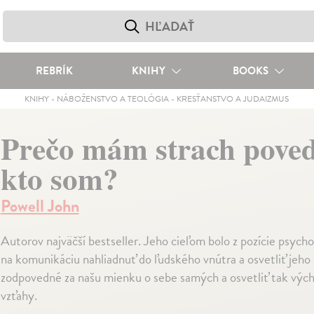
REBRÍK
KNIHY
BOOKS
KNIHY
-
NÁBOŽENSTVO A TEOLÓGIA
-
KRESŤANSTVO A JUDAIZMUS
Prečo mám strach poveda
kto som?
Powell John
Autorov najväčší bestseller. Jeho cieľom bolo z pozície psych
na komunikáciu nahliadnuť do ľudského vnútra a osvetliť jeho 
zodpovedné za našu mienku o sebe samých a osvetliť tak vých
vzťahy.