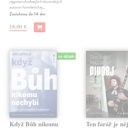
najpozoruhodnejších slovenských
autorov homiletickej…
Zasielame do 14 dní
18,00 €
na sklade
Když Bůh nikomu
Ten farář je ně