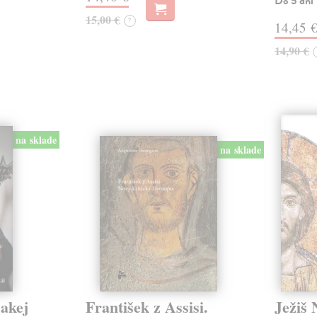
Do 5 dní
15,00 €
?
14,45 
14,90 €
na sklade
na sklade
jakej
František z Assisi.
Ježiš 