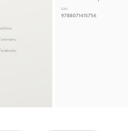
EAN
9788071415756
ishlistu
ť známemu
 Facebooku