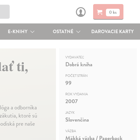
0 ks
E-KNIHY
OSTATNÉ
DAROVACIE KARTY
VYDAVATEĽ
ť ti,
Dobrá kniha
POČET STRÁN
99
ROK VYDANIA
2007
ológa a odborníka
JAZYK
zákutia, ktoré sú
Slovenčina
odiská pre naše
VÄZBA
Mäkká väzba / Paperback