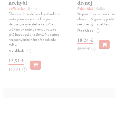
nechybí
divnej
Loffeld Jan
| Kniha
Palán Aleš
| Kniha
Dlouhou dobu vládlo v křesťanském
Nepraktický mimoň s hlav
světě přesvědčení, že lidé jsou
oblacích. Vypasený prelát
vlastně „nevyléčitelně věřící“ a v
nekonečným apetitem.
určitém okamžiku svého života se
Na sklade
?
jistě budou ptát na Boha. Na tomto
nezpochybnitelném předpokladu
18,24 €
byla…
18,80 €
?
Na sklade
?
15,91 €
16,40 €
?