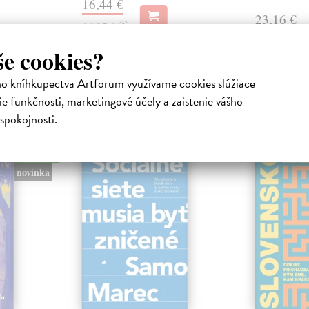
16,44 €
23,16 €
16,95 €
?
24,90 €
?
še cookies?
ho kníhkupectva Artforum využívame cookies slúžiace
e funkčnosti, marketingové účely a zaistenie vášho
atelia s podobným vkusom si kúpili
spokojnosti.
na sklade
na sklade
novinka