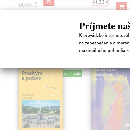
30,22 €
19,95 €
?
32,85 €
?
Príjmete na
K prevádzke internetové
High-contrast mode
na zabezpečenie a merani
Čit
maximálneho pohodlia a 
na sklade