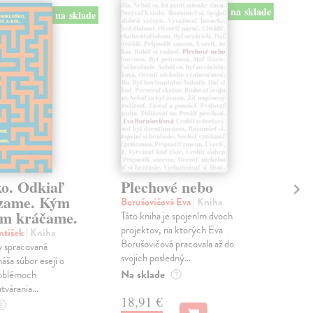
na sklade
na sklade
ko. Odkiaľ
Plechové nebo
Po
zame. Kým
Borušovičová Eva
| Kniha
Kun
m kráčame.
Táto kniha je spojením dvoch
Poma
projektov, na ktorých Eva
čty
ntišek
| Kniha
Borušovičová pracovala až do
naps
 spracovaná
svojich posledný...
česk
náša súbor esejí o
Na sklade
Na 
oblémoch
?
tvárania...
18,91 €
14
?