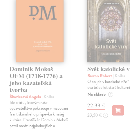
Dominik Mokoš
Svět katolické v
OFM (1718-1776) a
Barron Robert
| Kniha
jeho kazateľská
O co jde v katolické víře? 
dva tisíce let stará kulturn
tvorba
Na sklade
?
Škovierová Angela
| Kniha
Ide o titul, ktorým naše
22,33 €
vydavateľstvo pokračuje v mapovaní
františkánskeho príspevku k našej
23,50 €
?
kultúre. Františkán Dominik Mokoš
patril medzi najplodnejších a