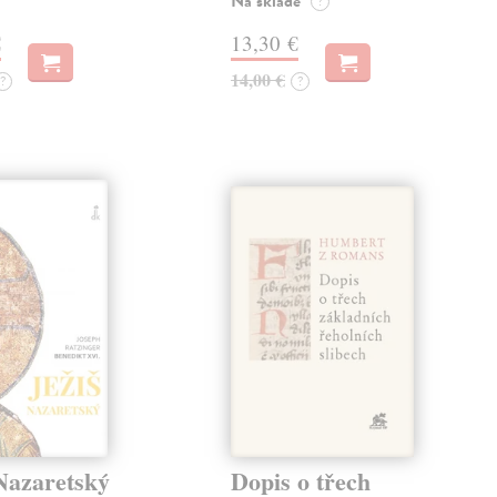
Na sklade
?
€
13,30 €
14,00 €
?
?
Nazaretský
Dopis o třech