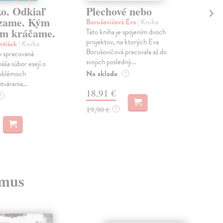
ko. Odkiaľ
Plechové nebo
Po
zame. Kým
Borušovičová Eva
| Kniha
Kun
m kráčame.
Táto kniha je spojením dvoch
Poma
projektov, na ktorých Eva
čty
ntišek
| Kniha
Borušovičová pracovala až do
naps
 spracovaná
svojich posledný...
česk
náša súbor esejí o
Na sklade
Na 
oblémoch
?
tvárania...
18,91 €
14
?
19,90 €
15,
?
zmus