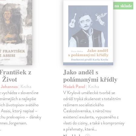
na sklade
František z
Jako anděl s
. Život
polámanými křídly
n Johannes
| Kniha
Hošek Pavel
| Kniha
z vychádza v slovenčine
V Krylově umělecké tvorbě se
jznámejších a najlepšie
odráží trpká zkušenost s totalitním
ch životopisov svätého
režimem socialistického
 Assisi, ktorý napísal –
Československa, s náročnou
chu prekvapivo – dánsky
existencí exulanta, vypuzeného z
nnes Jorgensen.
vlasti do ciziny, a také s kompromisy
…
a přehmaty, které…