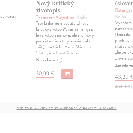
Nový kritický
(slove
životopis
Ratzinger
ou kdesi v
Kniha
Thompson Augustine
| Kniha
 s
Vychádza pr
Táto kniha nesie podtitul „Nový
narodenín
kritický životopis“, čím sa nemyslí,
Benedikta
len životopis najnovší, ale skôr nový
predstaviť 
portrét muža, ktorý je známy ako
skutočného
svätý František z Assisi. Máme to
„historick
šťastie, že o Františkovi sa…
zmysle slo
Na sklade
?
Zasielam
20,00 €
43,20 
45,00 €
ZOBRAZIŤ ĎALŠIE Z KATEGÓRIE KRESŤANSTVO A JUDAIZMUS