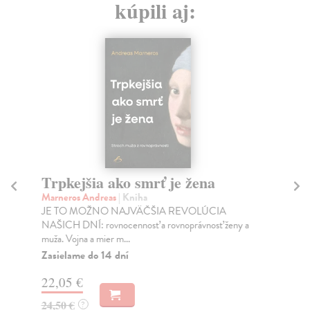
kúpili aj:
Trpkejšia ako smrť je žena
P
Marneros Andreas
| Kniha
Bor
JE TO MOŽNO NAJVÄČŠIA REVOLÚCIA
Tát
NAŠICH DNÍ: rovnocennosť a rovnoprávnosť ženy a
Bor
muža. Vojna a mier m...
Na
Zasielame do 14 dní
18
22,05 €
19
24,50 €
?