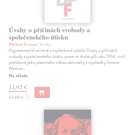
Úvahy o příčinách svobody a
společenského útisku
Weilová Simone
| Kniha
Argumentačně sevřené a myšlenkově subtilní Úvahy o příčinách
svobody a společenského útisku, psané ve druhé půli roku 1934, tvoří
přehlížené jádro písemného odkazu aktivistky a myslitelky Simone
Weilové…
Na sklade
12,92 €
13,60 €
?