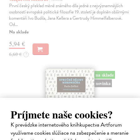
První český překlad méně známého díla jedné z nejvýznamnějších
osobností evropské politické filosofie 19. století je doplněn obšírnými
komentáři Ivo Budila, Jana Kellera a Gertrudy Himmelfalberové.
Od…
Na sklade
5,94 €
6,60 €
?
na sklade
novinka
Príjmete naše cookies?
K prevádzke internetového kníhkupectva Artforum
využívame cookies slúžiace na zabezpečenie a meranie