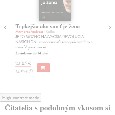
Trpkejšia ako smrť je žena
P
Marneros Andreas
| Kniha
Bor
JE TO MOŽNO NAJVÄČŠIA REVOLÚCIA
Tát
NAŠICH DNÍ: rovnocennosť a rovnoprávnosť ženy a
Bor
muža. Vojna a mier m...
Na
Zasielame do 14 dní
18
22,05 €
19
24,50 €
?
High-contrast mode
Čitatelia s podobným vkusom si