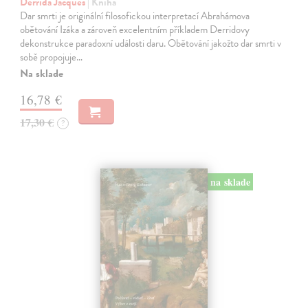
Derrida Jacques
| Kniha
Dar smrti je originální filosofickou interpretací Abrahámova
obětování Izáka a zároveň excelentním příkladem Derridovy
dekonstrukce paradoxní události daru. Obětování jakožto dar smrti v
sobě propojuje…
Na sklade
16,78 €
17,30 €
?
na sklade