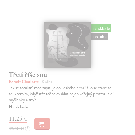
na sklade
novinka
Třetí říše snu
Beradt Charlotte
| Kniha
Jak se totalitní moc zapisuje do lidského nitra? Co se stane se
soukromím, když stát začne ovládat nejen veřejný prostor, ale i
myšlenky a sny?
Na sklade
11,25 €
12,50 €
?