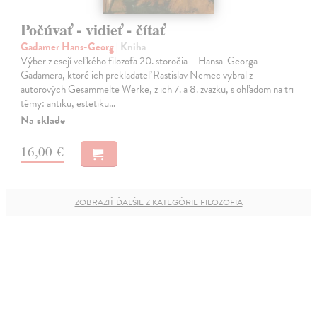
Počúvať - vidieť - čítať
Gadamer Hans-Georg
| Kniha
Výber z esejí veľkého filozofa 20. storočia – Hansa-Georga
Gadamera, ktoré ich prekladateľ Rastislav Nemec vybral z
autorových Gesammelte Werke, z ich 7. a 8. zväzku, s ohľadom na tri
témy: antiku, estetiku…
Na sklade
16,00 €
ZOBRAZIŤ ĎALŠIE Z KATEGÓRIE FILOZOFIA