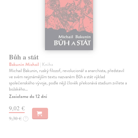
Bůh a stát
Bakunin Michail
| Kniha
Michail Bakunin, ruský filozof, revolucionář a anarchista, představil
ve svém nejznámějším textu nazvaném Bůh a stát výklad
společenského vývoje, podle nějž člověk překonává stadium zvířete a
božského…
Zasielame do 12 dní
9,02 €
9,30 €
?