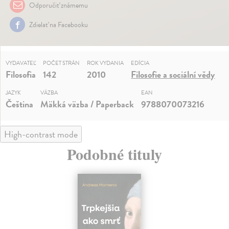
Odporučiť známemu
Zdielať na Facebooku
VYDAVATEĽ
POČET STRÁN
ROK VYDANIA
EDÍCIA
Filosofia
142
2010
Filosofie a sociální vědy
JAZYK
VÄZBA
EAN
Čeština
Mäkká väzba / Paperback
9788070073216
High-contrast mode
Podobné tituly