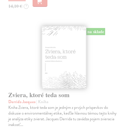
14,10 €
?
na sklade
Zviera, ktoré teda som
Derrida Jacques
| Kniha
Kniha Zviera, ktoré teda som je jedným z prvých príspevkov do
diskusie o environmentálnej etike, keďže hlavnou témou tejto knihy
je analýza etiky zvierat. Jacques Derrida tu zavádza pojem zvieracia
inakosť.…