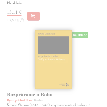
Na sklade
13,11 €
13,80 €
?
na sklade
Rozprávanie o Bohu
Byung-Chul Han
| Kniha
Simone Weilová (1909 – 1943) je významná intelektuálka 20.