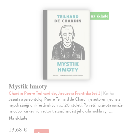
na sklade
Mystik hmoty
Chardin Pierre Teilhard de, Jirousová Františka (ed.)
| Kniha
Jezuita a paleontolog Pierre Teilhard de Chardin je autorem jedné z
nejodvážnějších křesťanských vizí 20. století. Po většinu života narážel
na odpor církevních autorit a značná část jeho díla mohla vyjít…
Na sklade
13,68 €