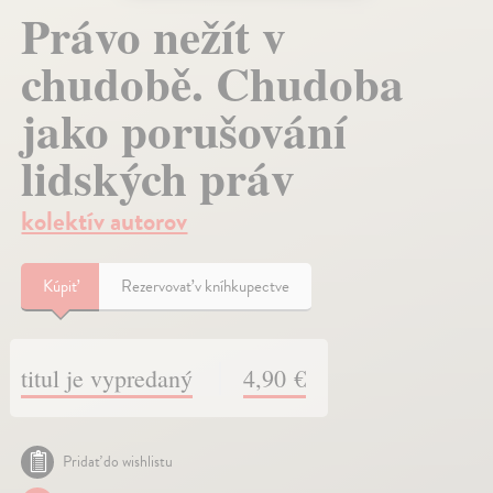
Právo nežít v
chudobě. Chudoba
jako porušování
lidských práv
kolektív autorov
Kúpiť
Rezervovať v kníhkupectve
titul je vypredaný
4,90 €
Pridať do wishlistu