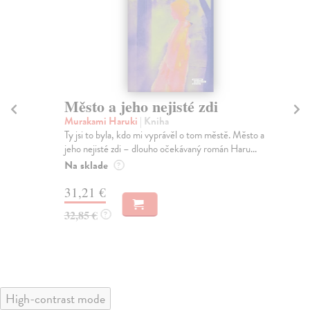
Město a jeho nejisté zdi
Tr
Murakami Haruki
| Kniha
Ma
Ty jsi to byla, kdo mi vyprávěl o tom městě. Město a
JE
jeho nejisté zdi – dlouho očekávaný román Haru...
NAŠ
muž
Na sklade
?
Za
31,21 €
22
32,85 €
?
24
High-contrast mode