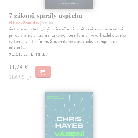
7 zákonů spirály úspěchu
Häuser Stanislav
| Kniha
Autor – architekt „živých firem“ – vás v této knize provede sedmi
přírodními a civilizačními zákony, které formují vývoj každého živého
systému, včetně firem. Srozumitelně a prakticky ukazuje, proč
některé…
Zasielame do 10 dní
11,34 €
11,69 €
?