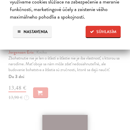
využívame cookies slúžiace na zabezpečenie a meranie
funkčnosti, marketingové účely a zaistenie vášho
maximálneho pohodlia a spokojnosti.
NASTAVENIA
SÚHLASÍM
Almanach Navala Ravikanta (slovenské
vydanie)
Jorgenson Eric
| Kniha
Zbohatnutie nie je len o šťastí a šťastie nie je iba vlastnosť, s ktorou sa
narodíme. Mať oboje sa nám môže zdať nedosiahnuteľné, ale
budovanie bohatstva a šťastia sú zručnosti, ktoré sa dajú naučiť.
Do 3 dní
13,48 €
13,90 €
?