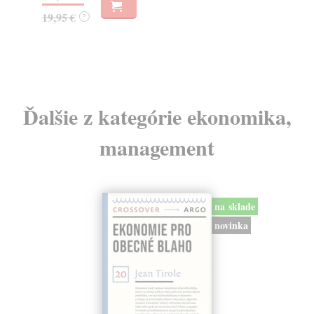
22
32,85 €
?
24
Ďalšie z kategórie ekonomika,
management
na sklade
novinka