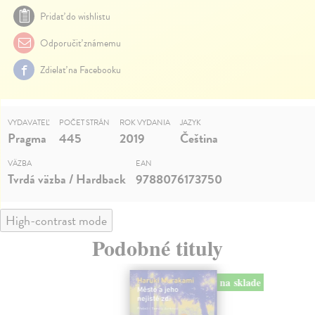
Pridať do wishlistu
Odporučiť známemu
Zdielať na Facebooku
VYDAVATEĽ
POČET STRÁN
ROK VYDANIA
JAZYK
Pragma
445
2019
Čeština
VÄZBA
EAN
Tvrdá väzba / Hardback
9788076173750
High-contrast mode
Podobné tituly
na sklade