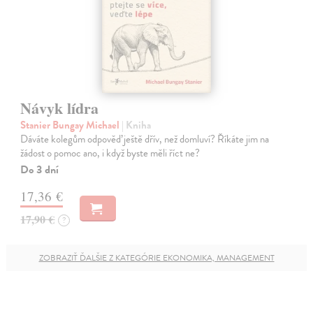
Návyk lídra
Stanier Bungay Michael
| Kniha
Dáváte kolegům odpověď ještě dřív, než domluví? Říkáte jim na
žádost o pomoc ano, i když byste měli říct ne?
Do 3 dní
17,36 €
17,90 €
?
ZOBRAZIŤ ĎALŠIE Z KATEGÓRIE EKONOMIKA, MANAGEMENT