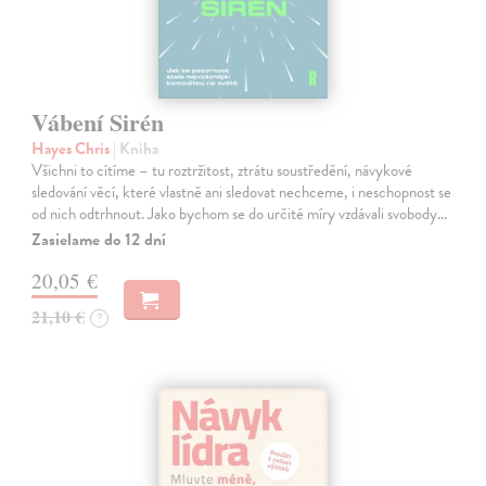
Vábení Sirén
Hayes Chris
| Kniha
Všichni to cítíme – tu roztržitost, ztrátu soustředění, návykové
sledování věcí, které vlastně ani sledovat nechceme, i neschopnost se
od nich odtrhnout. Jako bychom se do určité míry vzdávali svobody…
Zasielame do 12 dní
20,05 €
21,10 €
?