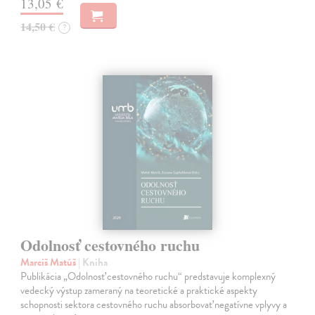
13,05 €
14,50 €
?
Odolnosť cestovného ruchu
Marciš Matúš
| Kniha
Publikácia „Odolnosť cestovného ruchu“ predstavuje komplexný
vedecký výstup zameraný na teoretické a praktické aspekty
schopnosti sektora cestovného ruchu absorbovať negatívne vplyvy a