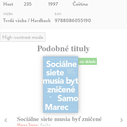
Host
235
1997
Čeština
VÄZBA
EAN
Tvrdá väzba / Hardback
9788086055190
High-contrast mode
Podobné tituly
na sklade
Sociálne siete musia byť zničené
S
K
Marec Samo
| Kniha