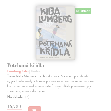
na sklade
Potrhaná křídla
Lumberg Kiba
| Kniha
Třináctiletá Memesa utekla z domova. Na konci prvního dílu
vygradovalo všudypřítomné ponižování a násilí na ženách v silně
konzervativní romské komunitě finských Kale pokusem o její
znásilnění, a svobodomyslná…
Na sklade
?
16,78 €