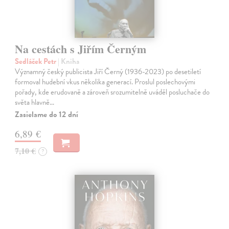
Na cestách s Jiřím Černým
Sedláček Petr
| Kniha
Významný český publicista Jiří Černý (1936-2023) po desetiletí
formoval hudební vkus několika generací. Proslul poslechovými
pořady, kde erudovaně a zároveň srozumitelně uváděl posluchače do
světa hlavně…
Zasielame do 12 dní
6,89 €
7,10 €
?