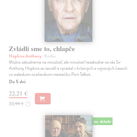
Zvládli sme to, chlapče
Hopkins Anthony
| Kniha
Možno zabudneme na minulosť, ale minulosť nezabudne na nás Sir
Anthony Hopkins sa narodil a vyrastal v krízových a vojnových časoch
vo waleskom oceliarskom mestečku Port Talbot.
Do 5 dní
22,21 €
22,90 €
?
na sklade