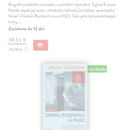
Biografii pražského novináře a „zuřivého reportéra“ Egona Erwina
Kische napsal její autor, německo-židovský žurnalista, spisovatel a
filmař Christian Buckard v roce 2023. Také jeho dvě předcházející
knihy,…
Zasielame do 12 dní
19,11 €
19,70 €
?
na sklade