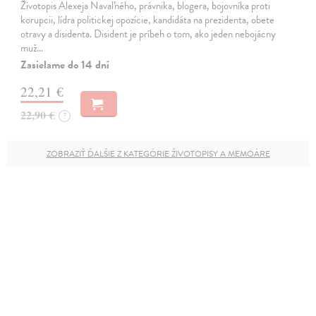
Životopis Alexeja Navaľného, právnika, blogera, bojovníka proti
korupcii, lídra politickej opozície, kandidáta na prezidenta, obete
otravy a disidenta. Disident je príbeh o tom, ako jeden nebojácny
muž…
Zasielame do 14 dní
22,21 €
22,90 €
?
ZOBRAZIŤ ĎALŠIE Z KATEGÓRIE ŽIVOTOPISY A MEMOÁRE