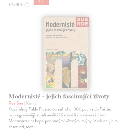
17,30 €
?
Modernisté - jejich fascinující životy
Roe Sue
| Kniha
Když mladý Pablo Picasso dorazil roku 1900 poprvé do Paříže,
nejprogresivnější mladí umělci žili a tvořili v bohémské čtvrti
Montmartre na kopci pod starými větrnými mlýny. V následujícím
desetiletí, mezi…