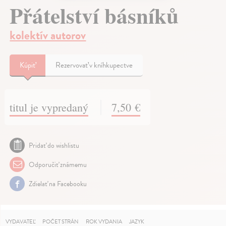
Přátelství básníků
kolektív autorov
Kúpiť
Rezervovať v kníhkupectve
titul je vypredaný
7,50 €
Pridať do wishlistu
Odporučiť známemu
Zdielať na Facebooku
VYDAVATEĽ
POČET STRÁN
ROK VYDANIA
JAZYK