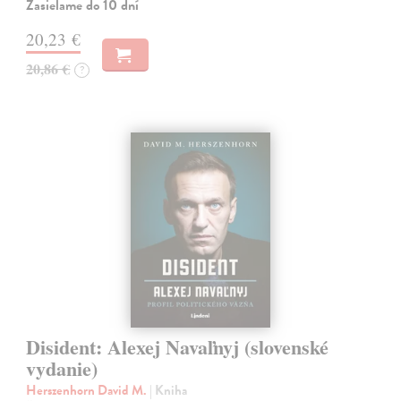
Zasielame do 10 dní
20,23 €
20,86 €
?
Disident: Alexej Navaľnyj (slovenské
vydanie)
Herszenhorn David M.
| Kniha