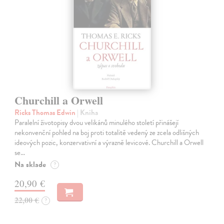
Churchill a Orwell
Ricks Thomas Edwin
| Kniha
Paralelní životopisy dvou velikánů minulého století přinášejí
nekonvenční pohled na boj proti totalitě vedený ze zcela odlišných
ideových pozic, konzervativní a výrazně levicové. Churchill a Orwell
se…
Na sklade
?
20,90 €
22,00 €
?