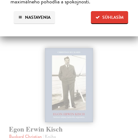
maximálneho pohodlia a spokojnosti.
ochotne…
Na sklade
?
NASTAVENIA
SÚHLASÍM
19,30 €
20,32 €
?
Egon Erwin Kisch
Buckard Christian
| Kniha