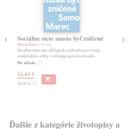
Sociálne siete musia byť zničené
S
K
Marec Samo
| Kniha
Sociálne siete nám ubližujú ako jednotlivcom a kazia
Mik
medziľudské vzťahy, rozkladajú spoločnosť a def...
Mon
o k
Na sklade
?
Na
16,44 €
23
16,95 €
?
24
Ďalšie z kategórie životopisy a