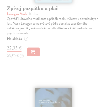
Zpívej pozpátku a plač
Lanegan Mark
| Kniha
Zpověď kultovního muzikanta a příběh rocku v Seattlu devadesátých
let . Mark Lanegan se na světová pódia dostal ze zaprášeného
vidlákova jen díky svému čirému odhodlání — a kvůli nedostatku
jiných možností.…
Na sklade
?
22,33 €
23,50 €
?