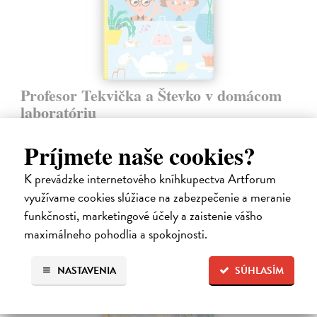
Profesor Tekvička a Števko v domácom
laboratóriu
Šušaníková Ivana
| Kniha
Vedeli ste, že si doma môžete vyrobiť soľné šperky, vlastné jogurty,
Príjmete naše cookies?
recyklovaný papier aj dúhu? Vyskúšajte so svojimi deťmi tridsať
jednoduchých pokusov s bežnými predmetmi a materiálmi.
K prevádzke internetového kníhkupectva Artforum
Na sklade
?
využívame cookies slúžiace na zabezpečenie a meranie
funkčnosti, marketingové účely a zaistenie vášho
14,20 €
maximálneho pohodlia a spokojnosti.
14,95 €
?
NASTAVENIA
SÚHLASÍM