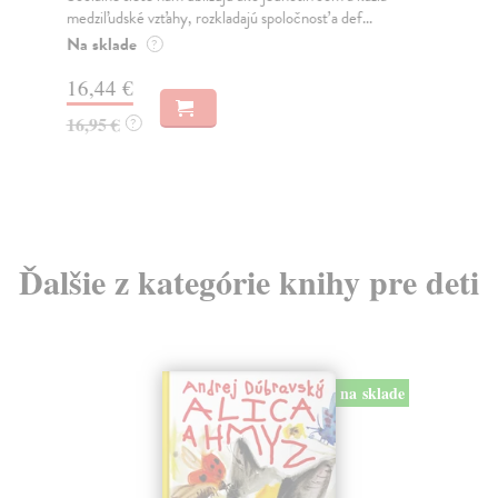
medziľudské vzťahy, rozkladajú spoločnosť a def...
Mon
o k
Na sklade
?
Na
16,44 €
23
16,95 €
?
24
Ďalšie z kategórie knihy pre deti
na sklade