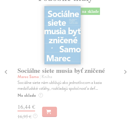
na sklade
Sociálne siete musia byť zničené
S
K
Marec Samo
| Kniha
Sociálne siete nám ubližujú ako jednotlivcom a kazia
Mik
medziľudské vzťahy, rozkladajú spoločnosť a def...
Mon
o k
Na sklade
?
Na
16,44 €
23
16,95 €
?
24