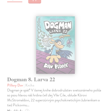
Dogman 8. Larva 22
Pilkey Dav
| Kniha
Dogman je späť! V ôsmej knihe dobrodružstiev svetoznámeho poliša
so psou hlavou náš hrdina čelí zlej Víle Cile, oblude Kôrovi
McStromaldovi, 22 superzúrivým psychokinetickým žubrienkam a
tiež Pickovmu…