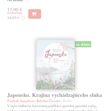
Na sklade
?
13,90 €
14,95 €
?
na sklade
Japonsko. Krajina vychádzajúceho slnka
Pauluth Josephine, Bohnke Christin
| Kniha
V tejto nádherne ilustrovanej publikácii spoznáte japonské zvyky,
tradície a mnohé iné zaujímavosti Krajina vychádzajúceho slnka už