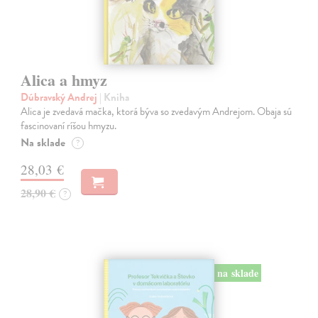
Alica a hmyz
Dúbravský Andrej
| Kniha
Alica je zvedavá mačka, ktorá býva so zvedavým Andrejom. Obaja sú
fascinovaní ríšou hmyzu.
Na sklade
?
28,03 €
28,90 €
?
na sklade