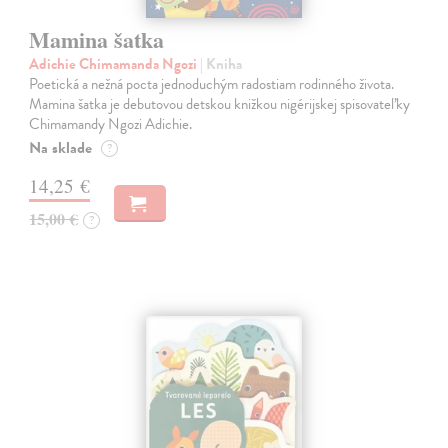
Mamina šatka
Adichie Chimamanda Ngozi
| Kniha
Poetická a nežná pocta jednoduchým radostiam rodinného života.
Mamina šatka je debutovou detskou knižkou nigérijskej spisovateľky
Chimamandy Ngozi Adichie.
Na sklade
?
14,25 €
15,00 €
?