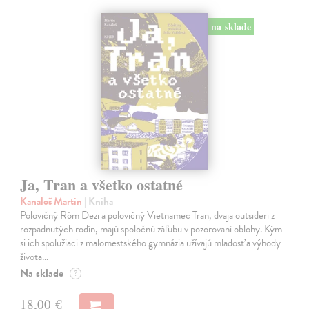
na sklade
Ja, Tran a všetko ostatné
Kanaloš Martin
| Kniha
Polovičný Róm Dezi a polovičný Vietnamec Tran, dvaja outsideri z
rozpadnutých rodín, majú spoločnú záľubu v pozorovaní oblohy. Kým
si ich spolužiaci z malomestského gymnázia užívajú mladosť a výhody
života…
Na sklade
?
18,00 €