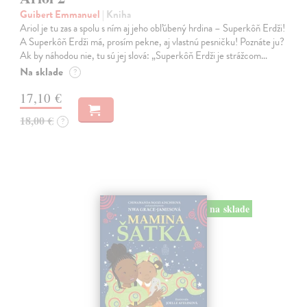
Guibert Emmanuel
| Kniha
Ariol je tu zas a spolu s ním aj jeho obľúbený hrdina – Superkôň Erdži!
A Superkôň Erdži má, prosím pekne, aj vlastnú pesničku! Poznáte ju?
Ak by náhodou nie, tu sú jej slová: „Superkôň Erdži je strážcom…
Na sklade
?
17,10 €
18,00 €
?
na sklade