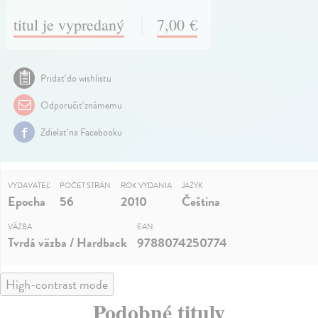
titul je vypredaný
7,00 €
Pridať do wishlistu
Odporučiť známemu
Zdielať na Facebooku
VYDAVATEĽ
POČET STRÁN
ROK VYDANIA
JAZYK
Epocha
56
2010
Čeština
VÄZBA
EAN
Tvrdá väzba / Hardback
9788074250774
High-contrast mode
Podobné tituly