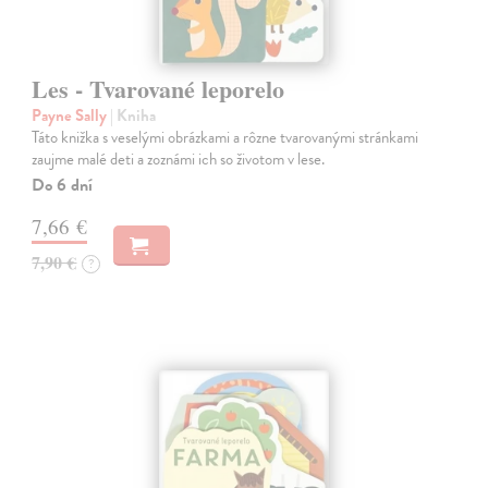
Les - Tvarované leporelo
Payne Sally
| Kniha
Táto knižka s veselými obrázkami a rôzne tvarovanými stránkami
zaujme malé deti a zoznámi ich so životom v lese.
Do 6 dní
7,66 €
7,90 €
?