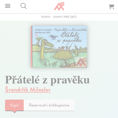
KNIHY
-
KNIHY PRE DETI
Přátelé z pravěku
Švandrlík Miloslav
Kúpiť
Rezervovať v kníhkupectve