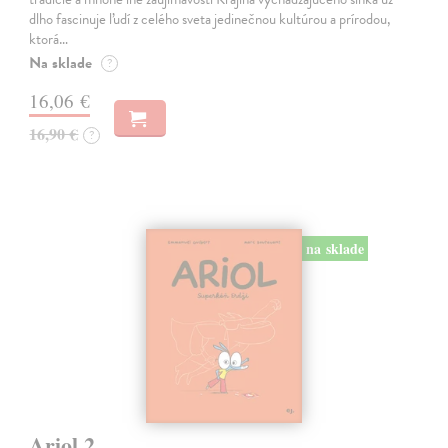
dlho fascinuje ľudí z celého sveta jedinečnou kultúrou a prírodou,
ktorá…
Na sklade
?
16,06 €
16,90 €
?
na sklade
Ariol 2