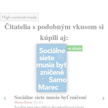
High-contrast mode
Čitatelia s podobným vkusom si
kúpili aj:
na sklade
Sociálne siete musia byť zničené
S
K
Marec Samo
| Kniha
Sociálne siete nám ubližujú ako jednotlivcom a kazia
Mik