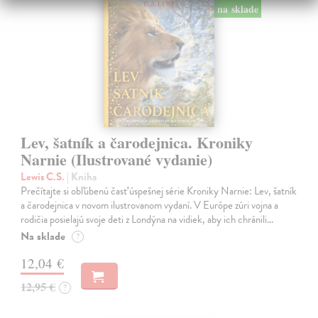
na sklade
Lev, šatník a čarodejnica. Kroniky
Narnie (Ilustrované vydanie)
Lewis C.S.
| Kniha
Prečítajte si obľúbenú časť úspešnej série Kroniky Narnie: Lev, šatník
a čarodejnica v novom ilustrovanom vydaní. V Európe zúri vojna a
rodičia posielajú svoje deti z Londýna na vidiek, aby ich chránili…
Na sklade
?
12,04 €
12,95 €
?