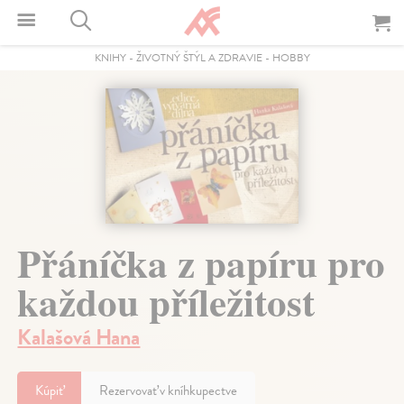
KNIHY
-
ŽIVOTNÝ ŠTÝL A ZDRAVIE
-
HOBBY
Přáníčka z papíru pro
každou příležitost
Kalašová Hana
Kúpiť
Rezervovať v kníhkupectve