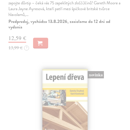
zapojte důvtip – čeká vás 75 zapeklitých zlo(či)činů! Gareth Moore a
Laura Jayne Ayresová, kteří patří mezi špičkové britské tvůrce
hlavolamů,…
Predpredaj, vychádza 13.8.2026, zasielame do 12 dní od
vydania
12,59 €
13,99 €
?
novinka