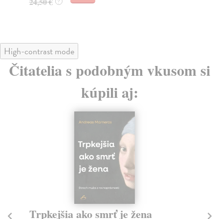
24,50 €
?
High-contrast mode
Čitatelia s podobným vkusom si
kúpili aj:
Trpkejšia ako smrť je žena
P