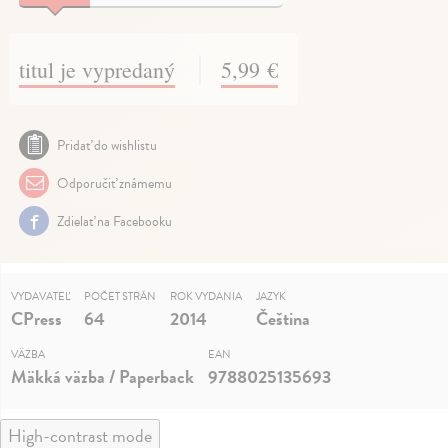
titul je vypredaný
5,99 €
Pridať do wishlistu
Odporučiť známemu
Zdielať na Facebooku
VYDAVATEĽ
POČET STRÁN
ROK VYDANIA
JAZYK
CPress
64
2014
Čeština
VÄZBA
EAN
Mäkká väzba / Paperback
9788025135693
High-contrast mode