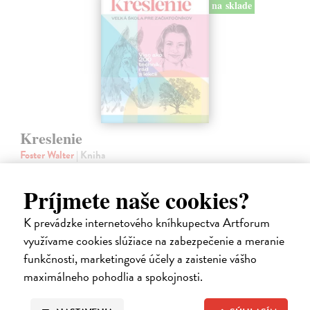
na sklade
Kreslenie
Foster Walter
| Kniha
Kompletná príručka pre začínajúcich umelcov, ktorá ich krok za
krokom zasvätí do umenia kresby. Kniha záujemcov prevedie celým
Príjmete naše cookies?
procesom tvorby - od výberu nástrojov, pomôcok a materiálov cez
zvládnutie…
K prevádzke internetového kníhkupectva Artforum
Na sklade
využívame cookies slúžiace na zabezpečenie a meranie
18,95 €
funkčnosti, marketingové účely a zaistenie vášho
maximálneho pohodlia a spokojnosti.
19,95 €
?