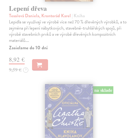
Lepení dřeva
Tesařová Daniela, Krontorád Karel
| Kniha
Lepidla se využívají ve výrobě více než 70 % dřevěných výrobků, a to
zejména při lepení nábytkových, stavebně-truhlářských spojů, při
výrobě stavebních prvků a ve výrobě dřevěných kompozitních
materiálů.…
Zasielame do 10 dní
8,92 €
9,59 €
?
na sklade