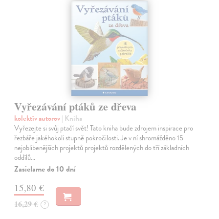
Vyřezávání ptáků ze dřeva
kolektív autorov
| Kniha
Vyřezejte si svůj ptačí svět! Tato kniha bude zdrojem inspirace pro
řezbáře jakéhokoli stupně pokročilosti. Je v ní shromážděno 15
nejoblíbenějších projektů projektů rozdělených do tří základních
oddílů…
Zasielame do 10 dní
15,80 €
16,29 €
?