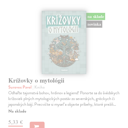
na sklade
novinka
Krížovky o mytológii
Surovec Pavol
| Kniha
Odhaľte tajomstvá bohov, hrdinov a legiend! Ponorte sa do švédskych
krížoviek plných mytologických postáv zo severských, gréckych či
japonských bájí. Precvičte si myseľ a objavte príbehy, ktoré prežili…
Na sklade
5,33 €