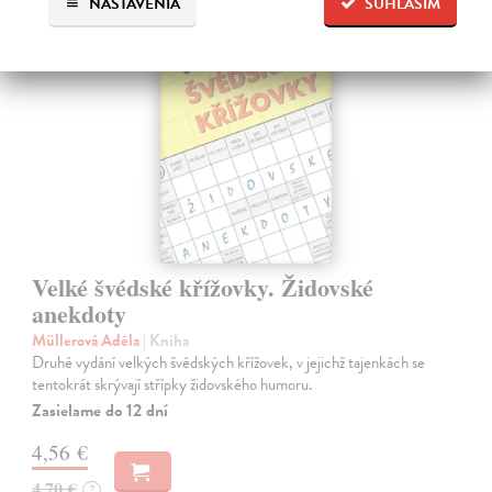
NASTAVENIA
SÚHLASÍM
Velké švédské křížovky. Židovské
anekdoty
Müllerová Adéla
| Kniha
Druhé vydání velkých švédských křížovek, v jejichž tajenkách se
tentokrát skrývají střípky židovského humoru.
Zasielame do 12 dní
4,56 €
4,70 €
?