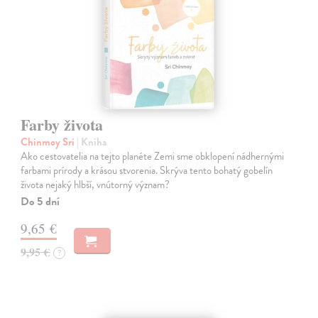
Farby života
Chinmoy Sri
| Kniha
Ako cestovatelia na tejto planéte Zemi sme obklopení nádhernými
farbami prírody a krásou stvorenia. Skrýva tento bohatý gobelín
života nejaký hlbší, vnútorný význam?
Do 5 dní
9,65 €
9,95 €
?