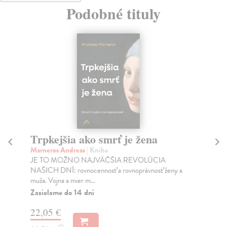
Podobné tituly
Trpkejšia ako smrť je žena
P
Marneros Andreas
| Kniha
Bor
JE TO MOŽNO NAJVÄČŠIA REVOLÚCIA
Tát
NAŠICH DNÍ: rovnocennosť a rovnoprávnosť ženy a
Bor
muža. Vojna a mier m...
Na
Zasielame do 14 dní
18
22,05 €
19