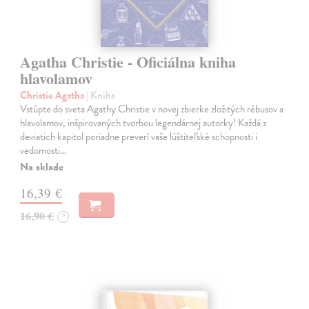
Agatha Christie - Oficiálna kniha
hlavolamov
Christie Agatha
| Kniha
Vstúpte do sveta Agathy Christie v novej zbierke zložitých rébusov a
hlavolamov, inšpirovaných tvorbou legendárnej autorky! Každá z
deviatich kapitol poriadne preverí vaše lúštiteľské schopnosti i
vedomosti…
Na sklade
16,39 €
16,90 €
?