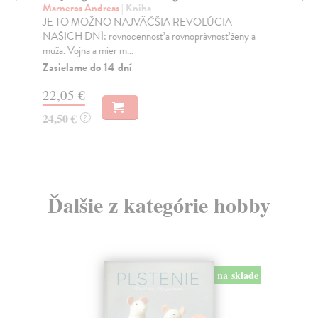
Marneros Andreas
| Kniha
Bor
JE TO MOŽNO NAJVÄČŠIA REVOLÚCIA
Tát
NAŠICH DNÍ: rovnocennosť a rovnoprávnosť ženy a
Bor
muža. Vojna a mier m...
Na
Zasielame do 14 dní
18
22,05 €
19
24,50 €
?
Ďalšie z kategórie hobby
na sklade