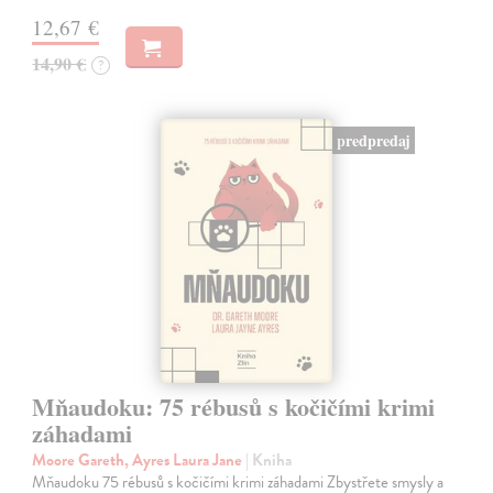
12,67 €
14,90 €
?
predpredaj
Mňaudoku: 75 rébusů s kočičími krimi
záhadami
Moore Gareth, Ayres Laura Jane
| Kniha
Mňaudoku 75 rébusů s kočičími krimi záhadami Zbystřete smysly a