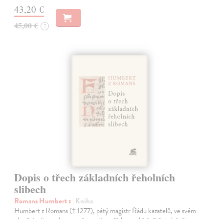
43,20 €
45,00 €
?
Dopis o třech základních řeholních
slibech
Romans Humbert z
| Kniha
Humbert z Romans († 1277), pátý magistr Řádu kazatelů, ve svém