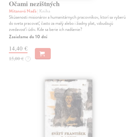
Očami nezištných
Mitanová Naďa
| Kniha
Skúsenosti misionárov a humanitárnych pracovníkov, ktorí sa vyberú
do sveta pracovať, často za malý alebo i žiadny plat, vzbudzujú
zvedavosť i údiv. Kde sa berie ich nadšenie?
Zasielame do 10 dní
14,40 €
15,00 €
?