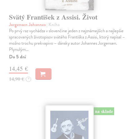
Svätý František z Assisi. Život
Jorgensen Johannes
| Kniha
Po prvý raz vychádza v slovenčine jeden z najznámejších a najlepšie
spracovaných životopisov svätého Františka z Assisi, ktorý napísal –
možno trochu prekvapivo – dánsky autor Johannes Jorgensen.
Plynulým…
Do 5 dní
14,45 €
14,90 €
?
na sklade