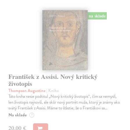
na sklade
František z Assisi. Nový kritický
životopis
Thompson Augustine
| Kniha
Táto kniha nesie podtitul „Nový kritický životopis“, čím sa nemyslí,
len životopis najnovší, ale skôr nový portrét muža, ktorý je známy ako
svätý František z Assisi. Máme to šťastie, že o Františkovi sa…
Na sklade
?
20,00 €