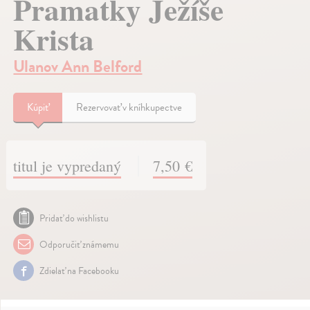
Pramatky Ježíše
Krista
Ulanov Ann Belford
Kúpiť
Rezervovať v kníhkupectve
titul je vypredaný
7,50 €
Pridať do wishlistu
Odporučiť známemu
Zdielať na Facebooku