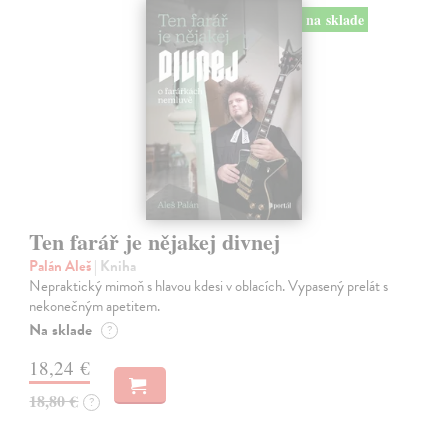
na sklade
Ten farář je nějakej divnej
Palán Aleš
| Kniha
Nepraktický mimoň s hlavou kdesi v oblacích. Vypasený prelát s
nekonečným apetitem.
Na sklade
?
18,24 €
18,80 €
?