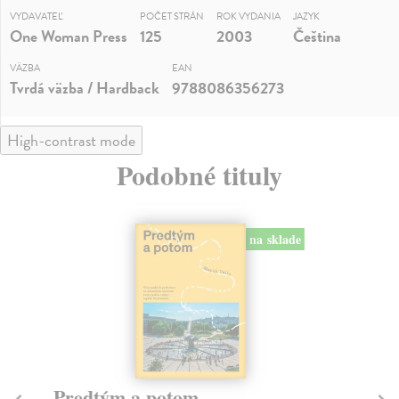
VYDAVATEĽ
POČET STRÁN
ROK VYDANIA
JAZYK
One Woman Press
125
2003
Čeština
VÄZBA
EAN
Tvrdá väzba / Hardback
9788086356273
High-contrast mode
Podobné tituly
na sklade
novinka
Město a jeho nejisté zdi
So