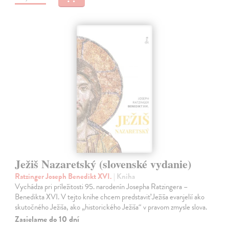
Ježiš Nazaretský (slovenské vydanie)
Ratzinger Joseph Benedikt XVI.
| Kniha
Vychádza pri príležitosti 95. narodenín Josepha Ratzingera –
Benedikta XVI. V tejto knihe chcem predstaviť Ježiša evanjelií ako
skutočného Ježiša, ako „historického Ježiša“ v pravom zmysle slova.
Zasielame do 10 dní