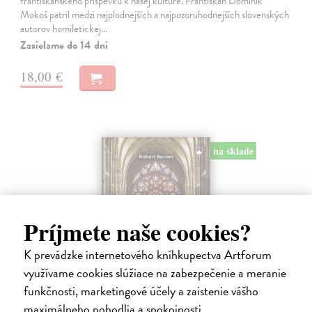
františkánskeho príspevku k našej kultúre. Františkán Dominik
Mokoš patril medzi najplodnejších a najpozoruhodnejších slovenských
autorov homiletickej…
Zasielame do 14 dní
18,00 €
na sklade
Príjmete naše cookies?
K prevádzke internetového kníhkupectva Artforum
využívame cookies slúžiace na zabezpečenie a meranie
funkčnosti, marketingové účely a zaistenie vášho
Svět katolické víry
maximálneho pohodlia a spokojnosti.