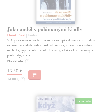
Jako anděl s polámanými křídly
Hošek Pavel
| Kniha
V Krylově umělecké tvorbě se odráží trpká zkušenost s totalitním
režimem socialistického Československa, s náročnou existencí
exulanta, vypuzeného z vlasti do ciziny, a také s kompromisy a
přehmaty, které…
Na sklade
?
13,30 €
14,00 €
?
na sklade