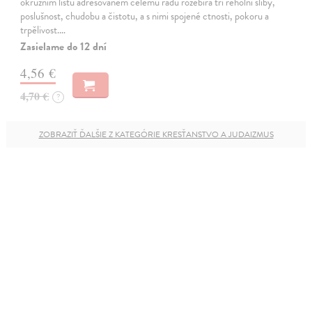
okružním listu adresovaném celému řádu rozebírá tři řeholní sliby,
poslušnost, chudobu a čistotu, a s nimi spojené ctnosti, pokoru a
trpělivost.…
Zasielame do 12 dní
4,56 €
4,70 €
?
ZOBRAZIŤ ĎALŠIE Z KATEGÓRIE KRESŤANSTVO A JUDAIZMUS