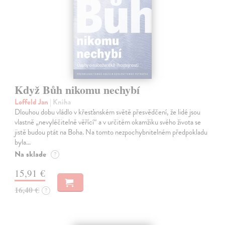
Když Bůh nikomu nechybí
Loffeld Jan
| Kniha
Dlouhou dobu vládlo v křesťanském světě přesvědčení, že lidé jsou
vlastně „nevyléčitelně věřící“ a v určitém okamžiku svého života se
jistě budou ptát na Boha. Na tomto nezpochybnitelném předpokladu
byla…
Na sklade
?
15,91 €
16,40 €
?