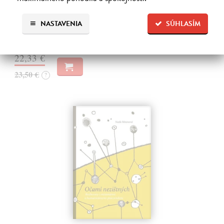
Barron Robert
| Kniha
O co jde v katolické víře? Je to jen dva tisíce let stará kulturní
NASTAVENIA
SÚHLASÍM
tradice?
Na sklade
?
22,33 €
23,50 €
?