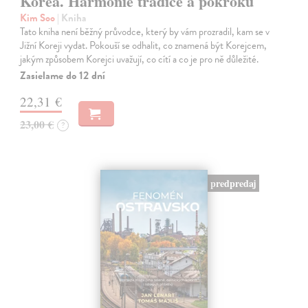
Korea. Harmonie tradice a pokroku
Kim Soo
| Kniha
Tato kniha není běžný průvodce, který by vám prozradil, kam se v
Jižní Koreji vydat. Pokouší se odhalit, co znamená být Korejcem,
jakým způsobem Korejci uvažují, co cítí a co je pro ně důležité.
Zasielame do 12 dní
22,31 €
23,00 €
?
predpredaj