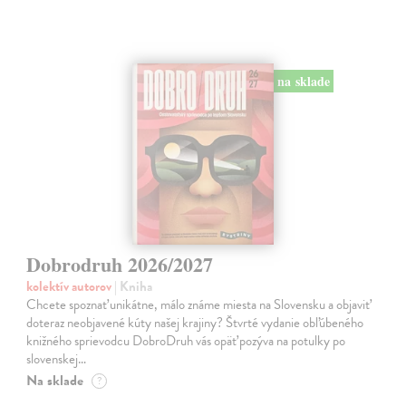
na sklade
Dobrodruh 2026/2027
kolektív autorov
| Kniha
Chcete spoznať unikátne, málo známe miesta na Slovensku a objaviť
doteraz neobjavené kúty našej krajiny? Štvrté vydanie obľúbeného
knižného sprievodcu DobroDruh vás opäť pozýva na potulky po
slovenskej…
Na sklade
?