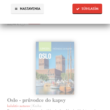
ktorá chutí tak, ako nikde na svete.
Na sklade
?
NASTAVENIA
SÚHLASÍM
21,76 €
22,90 €
?
Oslo - průvodce do kapsy
kolektív autorov
| Kniha