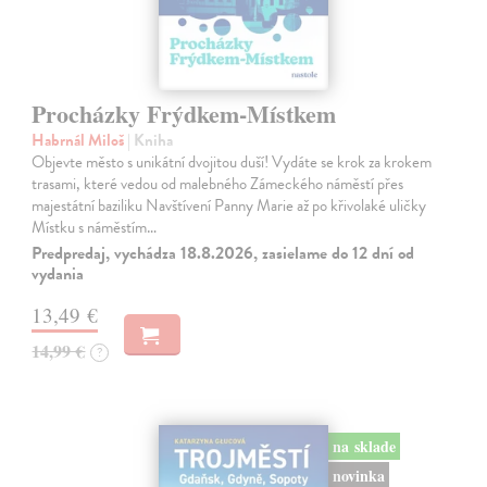
Procházky Frýdkem-Místkem
Habrnál Miloš
| Kniha
Objevte město s unikátní dvojitou duší! Vydáte se krok za krokem
trasami, které vedou od malebného Zámeckého náměstí přes
majestátní baziliku Navštívení Panny Marie až po křivolaké uličky
Místku s náměstím…
Predpredaj, vychádza 18.8.2026, zasielame do 12 dní od
vydania
13,49 €
14,99 €
?
na sklade
novinka