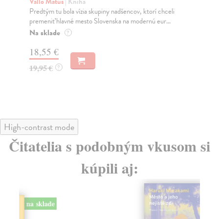
Vallo Matúš
| Kniha
Mu
Predtým tu bola vízia skupiny nadšencov, ktorí chceli
Ty 
premeniť hlavné mesto Slovenska na modernú eur...
jeh
Na sklade
Na
?
18,55 €
31
19,95 €
32
?
High-contrast mode
Čitatelia s podobným vkusom si
kúpili aj:
na sklade