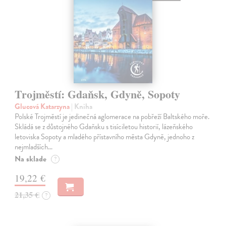
Trojměstí: Gdaňsk, Gdyně, Sopoty
Glucová Katarzyna
| Kniha
Polské Trojměstí je jedinečná aglomerace na pobřeží Baltského moře.
Skládá se z důstojného Gdaňsku s tisíciletou historií, lázeňského
letoviska Sopoty a mladého přístavního města Gdyně, jednoho z
nejmladších…
Na sklade
?
19,22 €
21,35 €
?