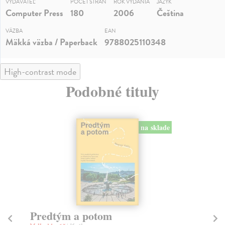
VYDAVATEĽ
POČET STRÁN
ROK VYDANIA
JAZYK
Computer Press
180
2006
Čeština
VÄZBA
EAN
Mäkká väzba / Paperback
9788025110348
High-contrast mode
Podobné tituly
na sklade
Predtým a potom
Mě