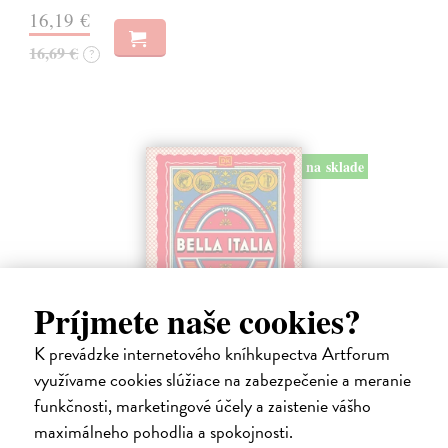
16,19 €
16,69 €
?
na sklade
Príjmete naše cookies?
K prevádzke internetového kníhkupectva Artforum
Bella Italia
využívame cookies slúžiace na zabezpečenie a meranie
kolektív autorov
| Kniha
funkčnosti, marketingové účely a zaistenie vášho
Kto z vás by nechcel zažiť Prázdniny v Ríme? Sadnúť si na Vespu a
obehnúť pamiatky ? Španielske schody či Koloseum, ochutnať kávu,
maximálneho pohodlia a spokojnosti.