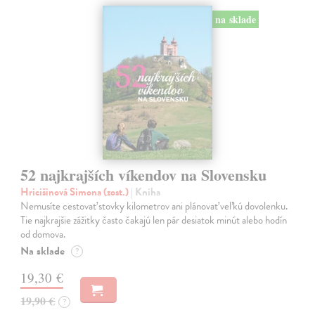
na sklade
52 najkrajších víkendov na Slovensku
Hricišinová Simona (zost.)
| Kniha
Nemusíte cestovať stovky kilometrov ani plánovať veľkú dovolenku.
Tie najkrajšie zážitky často čakajú len pár desiatok minút alebo hodín
od domova.
Na sklade
?
19,30 €
19,90 €
?