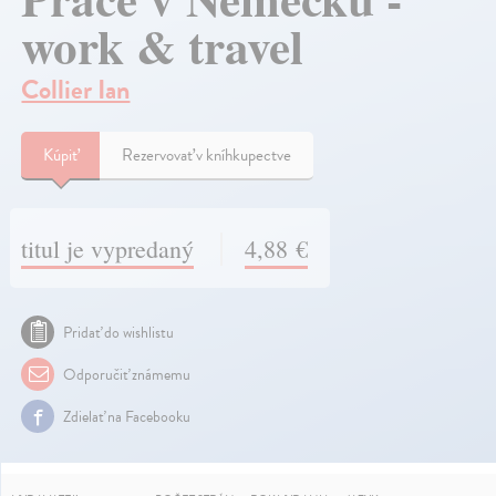
work & travel
Collier Ian
Kúpiť
Rezervovať v kníhkupectve
titul je vypredaný
4,88 €
Pridať do wishlistu
Odporučiť známemu
Zdielať na Facebooku