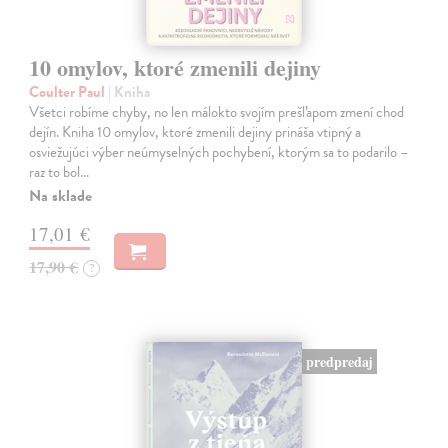
10 omylov, ktoré zmenili dejiny
Coulter Paul
| Kniha
Všetci robíme chyby, no len málokto svojím prešľapom zmení chod
dejín. Kniha 10 omylov, ktoré zmenili dejiny prináša vtipný a
osviežujúci výber neúmyselných pochybení, ktorým sa to podarilo –
raz to bol…
Na sklade
17,01 €
17,90 €
?
predpredaj