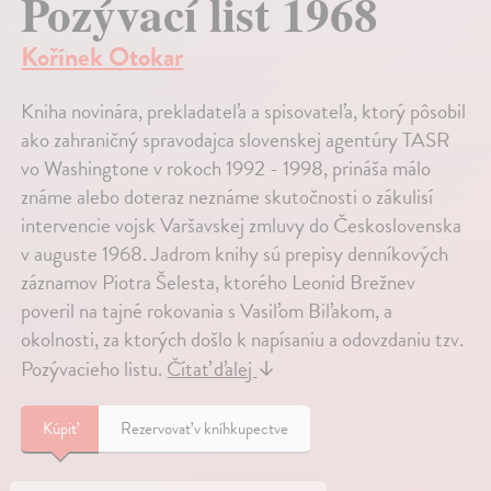
Pozývací list 1968
Kořínek Otokar
Kniha novinára, prekladateľa a spisovateľa, ktorý pôsobil
ako zahraničný spravodajca slovenskej agentúry TASR
vo Washingtone v rokoch 1992 - 1998, prináša málo
známe alebo doteraz neznáme skutočnosti o zákulisí
intervencie vojsk Varšavskej zmluvy do Československa
v auguste 1968. Jadrom knihy sú prepisy denníkových
záznamov Piotra Šelesta, ktorého Leonid Brežnev
poveril na tajné rokovania s Vasiľom Biľakom, a
okolnosti, za ktorých došlo k napísaniu a odovzdaniu tzv.
Pozývacieho listu.
Čítať ďalej
↓
Kúpiť
Rezervovať v kníhkupectve