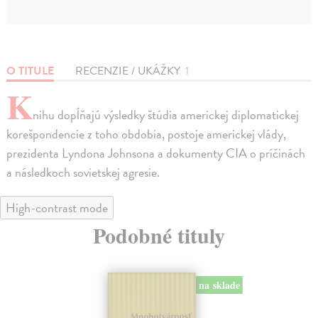
O TITULE
RECENZIE / UKÁŽKY
1
K
nihu dopĺňajú výsledky štúdia americkej diplomatickej
korešpondencie z toho obdobia, postoje americkej vlády,
prezidenta Lyndona Johnsona a dokumenty CIA o príčinách
a následkoch sovietskej agresie.
High-contrast mode
Podobné tituly
na sklade