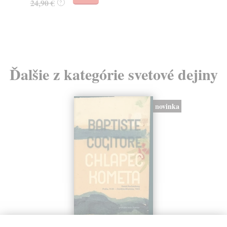
24,90 €
?
3,
Ďalšie z kategórie svetové dejiny
novinka