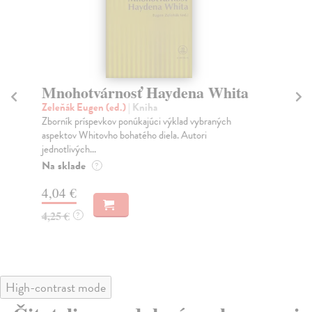
Mnohotvárnosť Haydena Whita
K
Zeleňák Eugen (ed.)
| Kniha
Šef
Zborník príspevkov ponúkajúci výklad vybraných
Vak
aspektov Whitovho bohatého diela. Autori
obd
jednotlivých...
Za
Na sklade
?
5,
4,04 €
6,
4,25 €
?
High-contrast mode