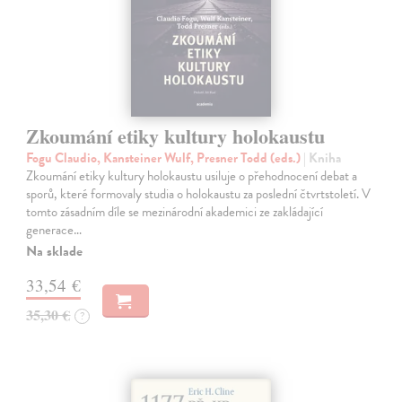
Zkoumání etiky kultury holokaustu
Fogu Claudio, Kansteiner Wulf, Presner Todd (eds.)
| Kniha
Zkoumání etiky kultury holokaustu usiluje o přehodnocení debat a
sporů, které formovaly studia o holokaustu za poslední čtvrtstoletí. V
tomto zásadním díle se mezinárodní akademici ze zakládající
generace…
Na sklade
33,54 €
35,30 €
?