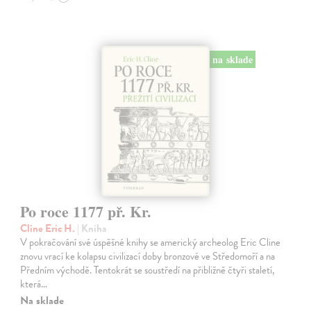
na sklade
Po roce 1177 př. Kr.
Cline Eric H.
| Kniha
V pokračování své úspěšné knihy se americký archeolog Eric Cline
znovu vrací ke kolapsu civilizací doby bronzové ve Středomoří a na
Předním východě. Tentokrát se soustředí na přibližně čtyři staletí,
která…
Na sklade