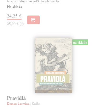
tvorí prirodzenú súčasť kolobehu života.
Na sklade
24,25 €
25,00 €
?
na sklade
Pravidlá
Daston Lorraine
| Kniha