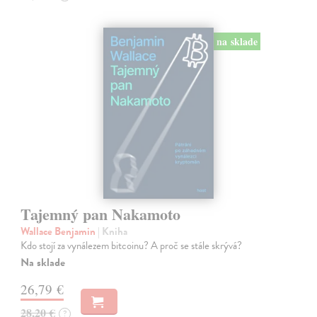
na sklade
Tajemný pan Nakamoto
Wallace Benjamin
| Kniha
Kdo stojí za vynálezem bitcoinu? A proč se stále skrývá?
Na sklade
26,79 €
28,20 €
?