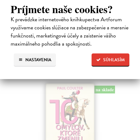
Chlapec kometa
Príjmete naše cookies?
Cogitore Baptiste
| Kniha
Neuvěřitelný příběh mladičkého „básníka z Terezína“ Hanuše
K prevádzke internetového kníhkupectva Artforum
Hachenburga (1929–1944). Baptiste Cogitore jemně, s velkou
využívame cookies slúžiace na zabezpečenie a meranie
empatií proniká do krátkého, pohnutého a přitom bohatého života
židovského chlapce…
funkčnosti, marketingové účely a zaistenie vášho
Zasielame do 12 dní
maximálneho pohodlia a spokojnosti.
16,38 €
NASTAVENIA
SÚHLASÍM
18,20 €
?
na sklade