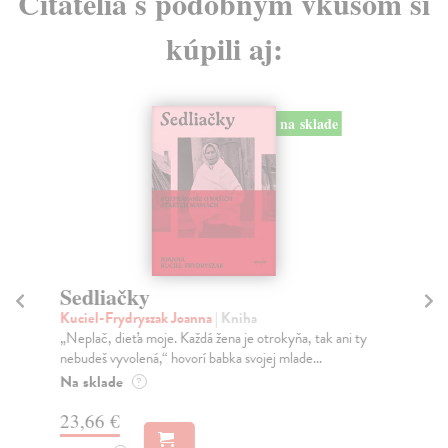
Čitatelia s podobným vkusom si
kúpili aj:
na sklade
Sedliačky
Kuciel-Frydryszak Joanna
| Kniha
D
„Neplač, dieťa moje. Každá žena je otrokyňa, tak ani ty
Ko
nebudeš vyvolená,“ hovorí babka svojej mlade...
Prí
Na sklade
?
poz
23,66 €