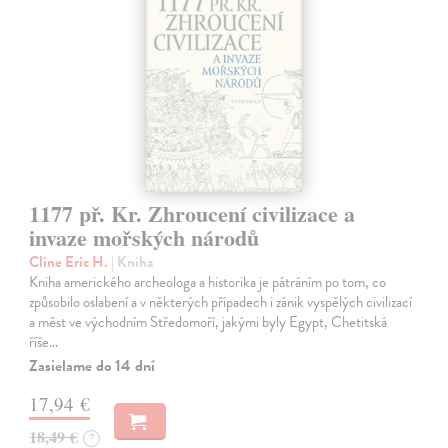
1177 př. Kr. Zhroucení civilizace a
invaze mořských národů
Cline Eric H.
| Kniha
Kniha amerického archeologa a historika je pátráním po tom, co
způsobilo oslabení a v některých případech i zánik vyspělých civilizací
a měst ve východním Středomoří, jakými byly Egypt, Chetitská
říše…
Zasielame do 14 dní
17,94 €
18,49 €
?