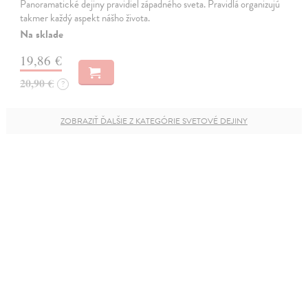
Panoramatické dejiny pravidiel západného sveta. Pravidlá organizujú
takmer každý aspekt nášho života.
Na sklade
19,86 €
20,90 €
?
ZOBRAZIŤ ĎALŠIE Z KATEGÓRIE SVETOVÉ DEJINY