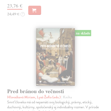
23,76 €
24,49 €
?
na sklade
Pred bránou do večnosti
Hlavačková Miriam, Lysá Žofia (eds.)
| Kniha
Smrť človeka má od nepamäti svoj biologický, právny, etický,
duchovný, kultúrny, spoločenský aj individuálny rozmer. V prírode