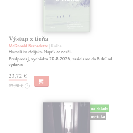
Výstup z tieňa
McDonald Bernadette
| Kniha
Hovorili im všelijako. Napríklad nosiči.
Predpredaj, vychádza 20.8.2026, zasielame do 5 dní od
vydania
23,72 €
27,90 €
?
na sklade
novinka