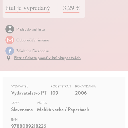
titul je vypredaný
3,29 €
Pridať do wishlistu
Odporučiť známemu
Zdielať na Facebooku
Pozrieť dostupnosť v kníhkupectvách
VYDAVATEĽ
POČET STRÁN
ROK VYDANIA
Vydavateľstvo PT
109
2006
JAZYK
VÄZBA
Slovenčina
Mäkká väzba / Paperback
EAN
9788089218226