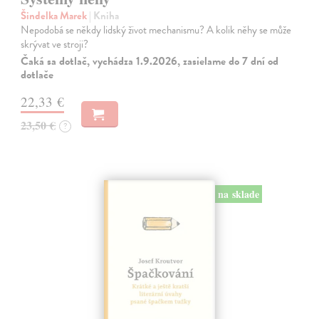
Šindelka Marek
| Kniha
Nepodobá se někdy lidský život mechanismu? A kolik něhy se může
skrývat ve stroji?
Čaká sa dotlač, vychádza 1.9.2026, zasielame do 7 dní od
dotlače
22,33 €
23,50 €
?
na sklade