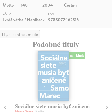
Motto
148
2004
Čeština
VÄZBA
EAN
Tvrdá väzba / Hardback
9788072462315
High-contrast mode
Podobné tituly
na sklade
Sociálne siete musia byť zničené
S
K
Marec Samo
| Kniha