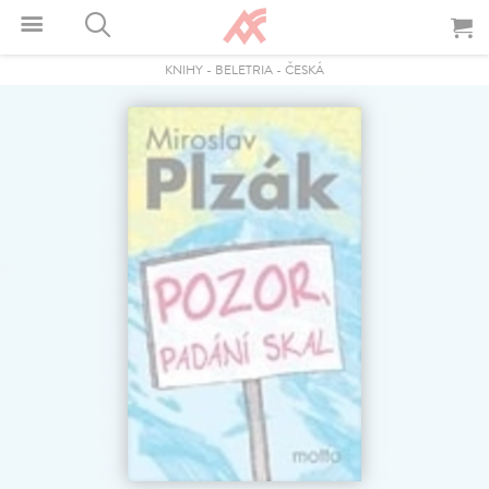
KNIHY
-
BELETRIA
-
ČESKÁ