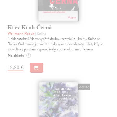
Krev Kruh Černá
Wollmann Radek
| Kniha
Nakladatelství Alarm vydává druhou prozaickou knihu. Kniha od
Radka Wollmanna je návratem do konce devadesátých let, kdy se
subkultury po svém vypořádávaly s porevolučním chaosem.
Na sklade
?
18,80 €
dotlač