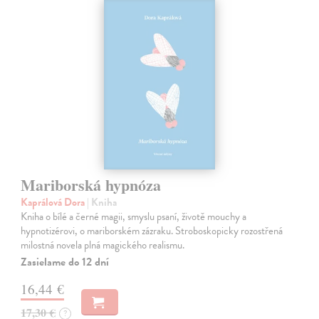
Mariborská hypnóza
Kaprálová Dora
| Kniha
Kniha o bílé a černé magii, smyslu psaní, životě mouchy a
hypnotizérovi, o mariborském zázraku. Stroboskopicky rozostřená
milostná novela plná magického realismu.
Zasielame do 12 dní
16,44 €
17,30 €
?