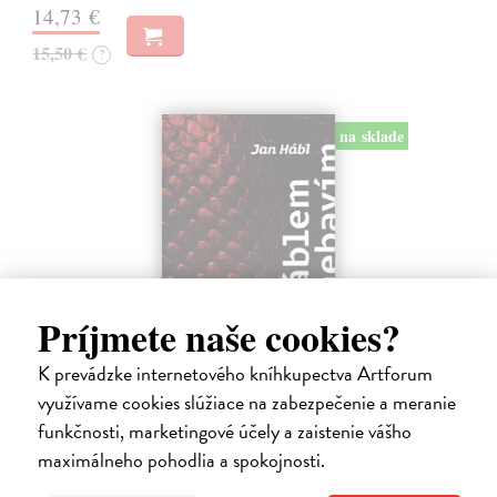
14,73 €
15,50 €
?
na sklade
Príjmete naše cookies?
K prevádzke internetového kníhkupectva Artforum
S ďáblem se nebavím. Ale on se baví se
využívame cookies slúžiace na zabezpečenie a meranie
mnou
funkčnosti, marketingové účely a zaistenie vášho
Hábl Jan
| Kniha
maximálneho pohodlia a spokojnosti.
Kniha Jana Hábla je volně inspirovaná slavným dílem Rady zkušeného
ďábla C. S. Lewise, které autor s úctou připomíná, ale zároveň