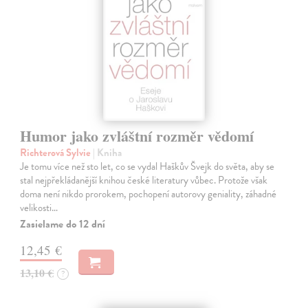
Humor jako zvláštní rozměr vědomí
Richterová Sylvie
| Kniha
Je tomu více než sto let, co se vydal Haškův Švejk do světa, aby se
stal nejpřekládanější knihou české literatury vůbec. Protože však
doma není nikdo prorokem, pochopení autorovy geniality, záhadné
velikosti…
Zasielame do 12 dní
12,45 €
13,10 €
?