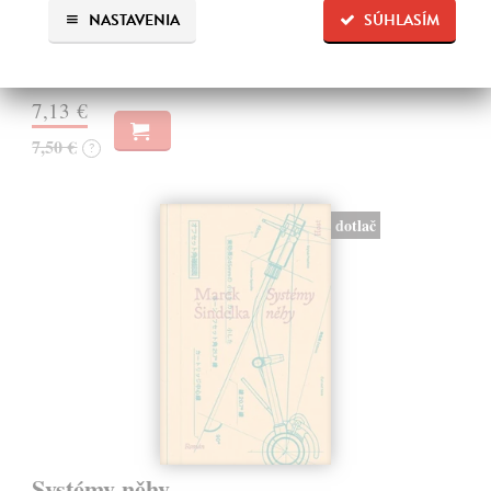
NASTAVENIA
SÚHLASÍM
přizpůsobuje realitě dneška. V duchu původního formátu starý
pokušitel…
Na sklade
?
7,13 €
7,50 €
?
dotlač
Systémy něhy