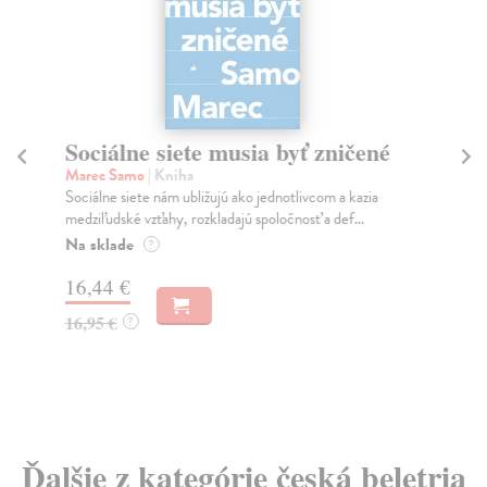
Sociálne siete musia byť zničené
S
K
Marec Samo
| Kniha
Sociálne siete nám ubližujú ako jednotlivcom a kazia
Mik
medziľudské vzťahy, rozkladajú spoločnosť a def...
Mon
o k
Na sklade
?
Na
16,44 €
23
16,95 €
?
24
Ďalšie z kategórie česká beletria