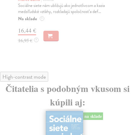
Sociálne siete nám ubližujú ako jednotlivcom a kazia
Mik
medziľudské vzťahy, rozkladajú spoločnosť a def...
Mon
o k
Na sklade
?
Na
16,44 €
23
16,95 €
?
24
High-contrast mode
Čitatelia s podobným vkusom si
kúpili aj:
na sklade