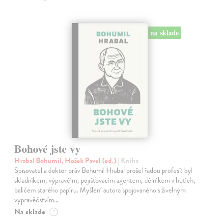
na sklade
Bohové jste vy
Hrabal Bohumil, Hošek Pavel (ed.)
| Kniha
Spisovatel a doktor práv Bohumil Hrabal prošel řadou profesí: byl
skladníkem, výpravčím, pojišťovacím agentem, dělníkem v hutích,
baličem starého papíru. Myšlení autora spojovaného s živelným
vypravěčstvím…
Na sklade
?