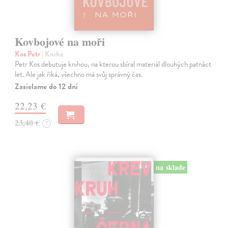
Kovbojové na moři
Kos Petr
| Kniha
Petr Kos debutuje knihou, na kterou sbíral materiál dlouhých patnáct
let. Ale jak říká, všechno má svůj správný čas.
Zasielame do 12 dní
22,23 €
23,40 €
?
na sklade