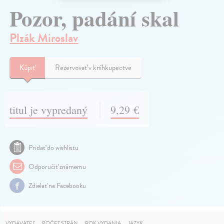
Pozor, padání skal
Plzák Miroslav
Kúpiť
Rezervovať v kníhkupectve
titul je vypredaný
9,29 €
Pridať do wishlistu
Odporučiť známemu
Zdielať na Facebooku
VYDAVATEĽ
POČET STRÁN
ROK VYDANIA
JAZYK