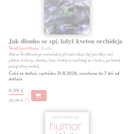
Jak dlouho se spí, když kvetou orchideje
Škrdlíková Marie
| Kniha
Marie Škrdlíková je mimořádný přírodní úkaz. Její povídky voní
půdou, kořeny, stonky, listy i květy a rozrůstají se v louku, po které
putují stíny mraků.
Čaká sa dotlač, vychádza 31.8.2026, zasielame do 7 dní od
dotlače
9,99 €
10,30 €
?