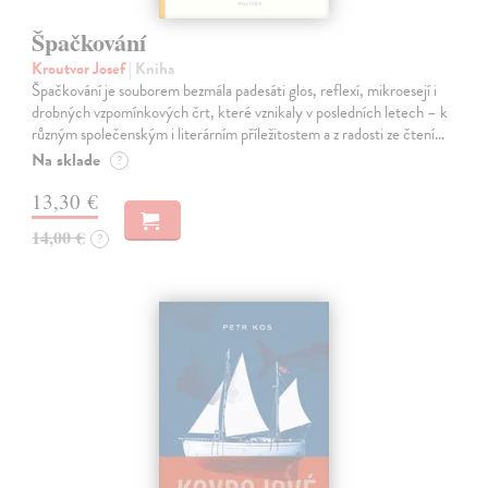
Špačkování
Kroutvor Josef
| Kniha
Špačkování je souborem bezmála padesáti glos, reflexí, mikroesejí i
drobných vzpomínkových črt, které vznikaly v posledních letech – k
různým společenským i literárním příležitostem a z radosti ze čtení…
Na sklade
?
13,30 €
14,00 €
?