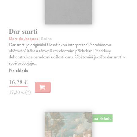
Dar smrti
Derrida Jacques
| Kniha
Dar smrti je originální filosofickou interpretací Abrahámova
obětování Izáka a zároveň excelentním příkladem Derridovy
dekonstrukce paradoxní události daru. Obětování jakožto dar smrti v
sobě propojuje…
Na sklade
16,78 €
17,30 €
?
na sklade