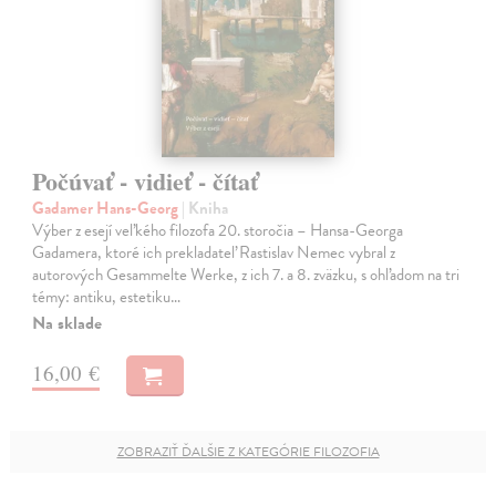
Počúvať - vidieť - čítať
Gadamer Hans-Georg
| Kniha
Výber z esejí veľkého filozofa 20. storočia – Hansa-Georga
Gadamera, ktoré ich prekladateľ Rastislav Nemec vybral z
autorových Gesammelte Werke, z ich 7. a 8. zväzku, s ohľadom na tri
témy: antiku, estetiku…
Na sklade
16,00 €
ZOBRAZIŤ ĎALŠIE Z KATEGÓRIE FILOZOFIA