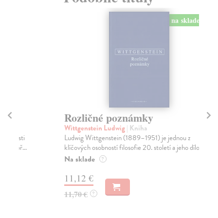
na sklade
Rozličné poznámky
F
Wittgenstein Ludwig
| Kniha
Wi
Ludwig Wittgenstein (1889–1951) je jednou z
Fil
klíčových osobností filosofie 20. století a jeho dílo je...
poz
Na sklade
Za
?
11,12 €
11
11,70 €
12
?