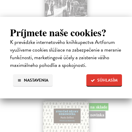
Memoár o chudobě
Príjmete naše cookies?
Tocqueville Alexis de
| Kniha
První český překlad méně známého díla jedné z nejvýznamnějších
K prevádzke internetového kníhkupectva Artforum
osobností evropské politické filosofie 19. století je doplněn obšírnými
využívame cookies slúžiace na zabezpečenie a meranie
komentáři Ivo Budila, Jana Kellera a Gertrudy Himmelfalberové.
funkčnosti, marketingové účely a zaistenie vášho
Od…
maximálneho pohodlia a spokojnosti.
Na sklade
5,94 €
NASTAVENIA
SÚHLASÍM
6,60 €
?
na sklade
novinka