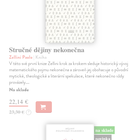
Stručné dějiny nekonečna
Zellini Paolo
| Kniha
V této své první knize Zellini krok za krokem sleduje historický vývoj
matematického pojmu nekonečna a zároveň jej obohacuje o původní
mytické, theologické a literární spekulace, které nekonečno vždy
provázely.…
Na sklade
22,14 €
23,30 €
?
na sklade
novinka