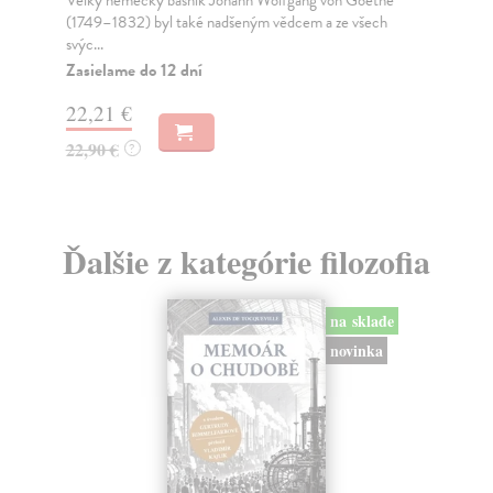
zamyšlením nad stavem současného politického života a
Na
r...
13
Zasielame do 12 dní
13
7,28 €
7,50 €
?
Ďalšie z kategórie filozofia
na sklade
novinka