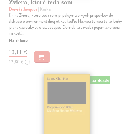
Zviera, ktoré teda som
Derrida Jacques
| Kniha
Kniha Zviera, ktoré teda som je jedným z prvých príspevkov do
diskusie o environmentálnej etike, keďže hlavnou témou tejto knihy
je analýza etiky zvierat. Jacques Derrida tu zavádza pojem zvieracia
inakosť.…
Na sklade
13,11 €
13,80 €
?
na sklade