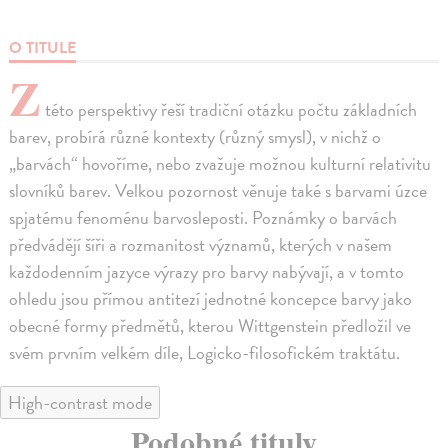
O TITULE
Z
této perspektivy řeší tradiční otázku počtu základních
barev, probírá různé kontexty (různý smysl), v nichž o
„barvách“ hovoříme, nebo zvažuje možnou kulturní relativitu
slovníků barev. Velkou pozornost věnuje také s barvami úzce
spjatému fenoménu barvosleposti. Poznámky o barvách
předvádějí šíři a rozmanitost významů, kterých v našem
každodenním jazyce výrazy pro barvy nabývají, a v tomto
ohledu jsou přímou antitezí jednotné koncepce barvy jako
obecné formy předmětů, kterou Wittgenstein předložil ve
svém prvním velkém díle, Logicko-filosofickém traktátu.
High-contrast mode
Podobné tituly