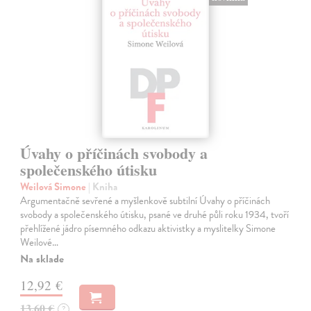
Úvahy o příčinách svobody a
společenského útisku
Weilová Simone
| Kniha
Argumentačně sevřené a myšlenkově subtilní Úvahy o příčinách
svobody a společenského útisku, psané ve druhé půli roku 1934, tvoří
přehlížené jádro písemného odkazu aktivistky a myslitelky Simone
Weilové…
Na sklade
12,92 €
13,60 €
?