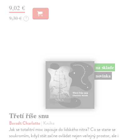
9,02 €
9,30 €
?
na sklade
novinka
Třetí říše snu
Beradt Charlotte
| Kniha
Jak se totalitní moc zapisuje do lidského nitra? Co se stane se
soukromím, když stát začne ovládat nejen veřejný prostor, ale i