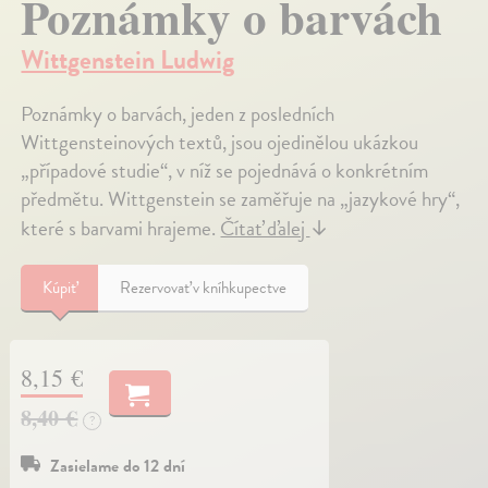
Poznámky o barvách
Wittgenstein Ludwig
Poznámky o barvách, jeden z posledních
Wittgensteinových textů, jsou ojedinělou ukázkou
„případové studie“, v níž se pojednává o konkrétním
předmětu. Wittgenstein se zaměřuje na „jazykové hry“,
které s barvami hrajeme.
Čítať ďalej
↓
Kúpiť
Rezervovať v kníhkupectve
8,15 €
8,40 €
?
Zasielame do 12 dní