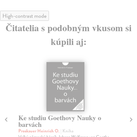
High-contrast mode
Čitatelia s podobným vkusom si
kúpili aj:
Prostředky bez účelu. Poznámky
L
o politice
Mi
Výz
Agamben Giorgio
| Kniha
svů
Eseje obsažené v této knize jsou originálním