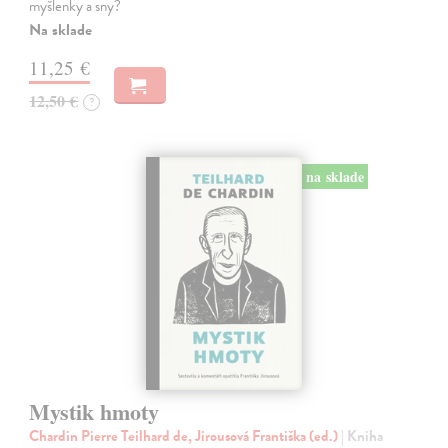
myšlenky a sny?
Na sklade
11,25 €
12,50 €
?
na sklade
Mystik hmoty
Chardin Pierre Teilhard de, Jirousová Františka (ed.)
| Kniha