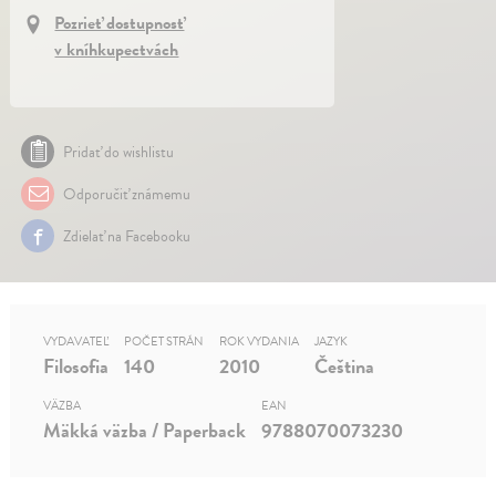
Pozrieť dostupnosť
v kníhkupectvách
Pridať do wishlistu
Odporučiť známemu
Zdielať na Facebooku
VYDAVATEĽ
POČET STRÁN
ROK VYDANIA
JAZYK
Filosofia
140
2010
Čeština
VÄZBA
EAN
Mäkká väzba / Paperback
9788070073230