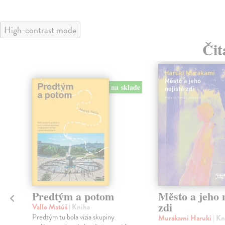
High-contrast mode
Čit
na sklade
Predtým a potom
Město a jeho n
zdi
Vallo Matúš
| Kniha
Predtým tu bola vízia skupiny
Murakami Haruki
| Kn