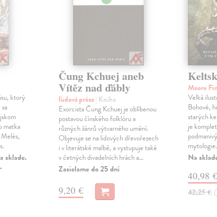
Čung Kchuej aneb
Keltsk
Vítěz nad ďábly
Moore Fi
su, ktorý
Velká ilus
ľudová próza
| Kniha
 sa
Bohové, hr
Exorcista Čung Kchuej je oblíbenou
ijskom
starých ke
postavou čínského folklóru a
o matka
je komple
různých žánrů výtvarného umění.
e Melés,
podmanivý
Objevuje se na lidových dřevořezech
s.
mytologie
i v literátské malbě, a vystupuje také
a sklade.
Na sklad
v četných divadelních hrách a…
.
Zasielame do 25 dní
40,98 
9,20 €
42,25 €