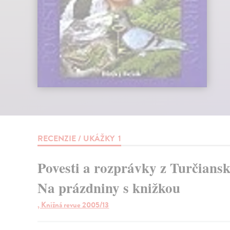
RECENZIE / UKÁŽKY
1
Povesti a rozprávky z Turčiansk
Na prázdniny s knižkou
, Knižná revue 2005/13