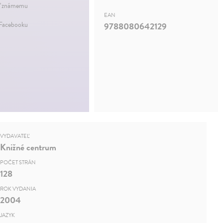
ť známemu
EAN
 Facebooku
9788080642129
VYDAVATEĽ
Knižné centrum
POČET STRÁN
128
ROK VYDANIA
2004
JAZYK