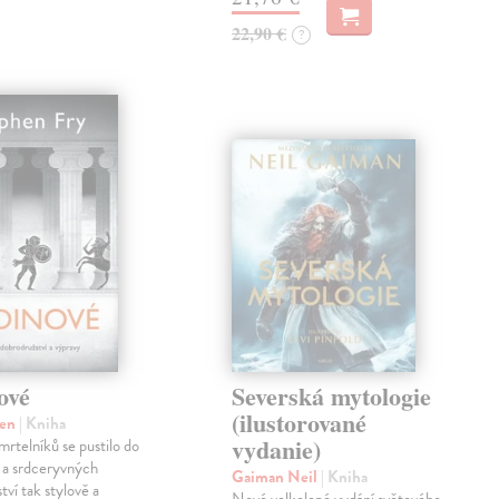
22,90 €
?
ové
Severská mytologie
(ilustorované
hen
| Kniha
vydanie)
mrtelníků se pustilo do
 a srdceryvných
Gaiman Neil
| Kniha
tví tak stylově a
Nové velkolepé vydání světového