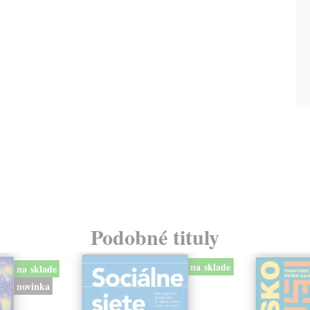
Podobné tituly
na sklade
na sklade
novinka