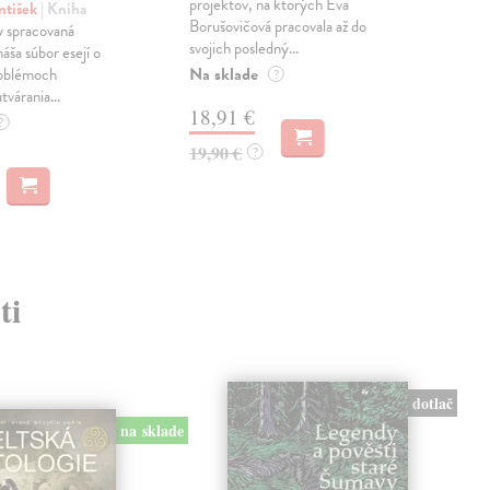
projektov, na ktorých Eva
čty
ntišek
| Kniha
Borušovičová pracovala až do
naps
 spracovaná
svojich posledný...
česk
náša súbor esejí o
Na sklade
Na 
oblémoch
?
tvárania...
18,91 €
14
?
19,90 €
15,
?
ti
dotlač
na sklade