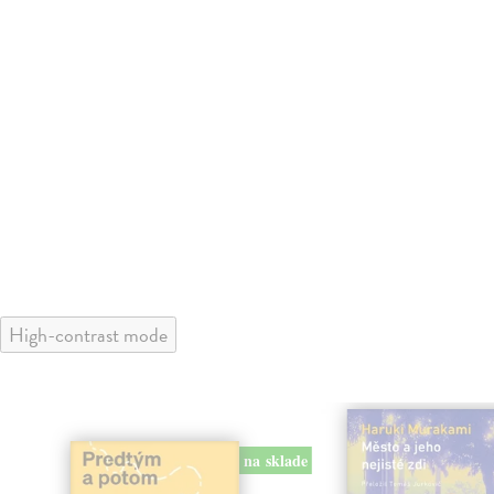
High-contrast mode
na sklade