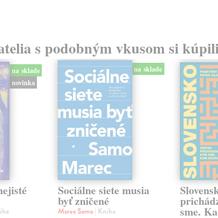
atelia s podobným vkusom si kúpili
na sklade
na sklade
novinka
ejisté
Sociálne siete musia
Slovens
byť zničené
prichád
sme. Ka
iha
Marec Samo
| Kniha