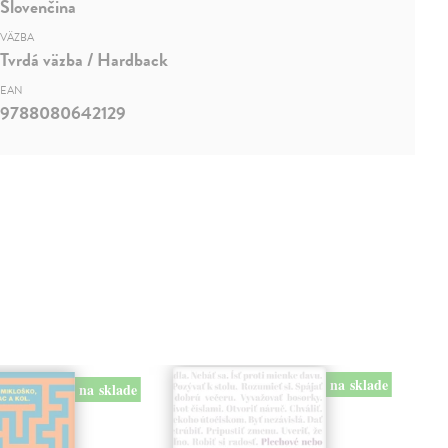
Slovenčina
VÄZBA
Tvrdá väzba / Hardback
EAN
9788080642129
na sklade
na sklade