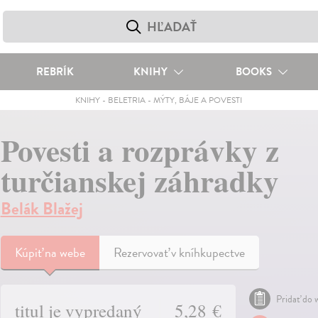
REBRÍK
KNIHY
BOOKS
KNIHY
-
BELETRIA
-
MÝTY, BÁJE A POVESTI
Povesti a rozprávky z
turčianskej záhradky
Belák Blažej
Kúpiť
na webe
Rezervovať v kníhkupectve
Pridať do w
titul je vypredaný
5,28 €