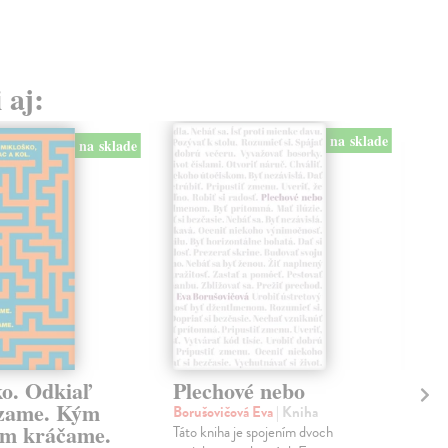
 aj:
na sklade
na sklade
ko. Odkiaľ
Plechové nebo
Po
zame. Kým
Borušovičová Eva
| Kniha
Kun
m kráčame.
Táto kniha je spojením dvoch
Poma