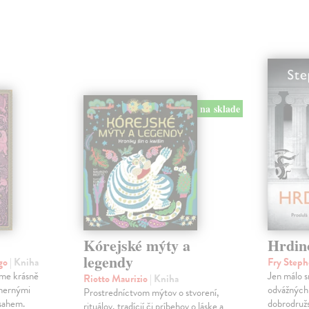
na sklade
Kórejské mýty a
Hrdin
legendy
ego
| Kniha
Fry Step
jme krásně
Jen málo s
Riotto Maurizio
| Kniha
dhernými
odvážných
Prostredníctvom mýtov o stvorení,
bsahem.
dobrodružs
rituálov, tradícií či príbehov o láske a