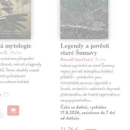
á mytologie
Legendy a pověsti
staré Šumavy
nn D.
| Kniha
trovaná encyklopedie:
Rauvolf Josef (ed.)
| Kniha
dinové, netvoři a legendy
Lidová vyprávění ze staré Šumavy
ltů. Tento obsáhlý svazek
nejsou jen tak ledasjakou kolekcí
tním průvodcem
příběhů – především jsou
m světem keltské
mimořádně syrovou výpovědí o
.
životě, strázních i radostech obyvatel
e
překrásného, ale hodně tajemného a
?
nevyzpytatelného…
€
Čaká sa dotlač, vychádza
17.8.2026, zasielame do 7 dní
?
od dotlače
21,76 €