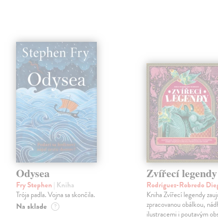
Odysea
Zvířecí legendy
Fry Stephen
| Kniha
Rodríguez-Robredo Di
Trója padla. Vojna sa skončila.
Kniha Zvířecí legendy zau
zpracovanou obálkou, ná
Na sklade
?
ilustracemi i poutavým o