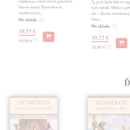
nadšencov, ktorí chceli premeniť
Ty jsi to byla, kdo mi vy
hlavné mesto Slovenska na
tom městě. Město a jeh
modernú eur...
zdi – dlouho očekávan
Haru...
Na sklade
?
Na sklade
?
18,55 €
30,22 €
19,95 €
?
32,85 €
?
Ď