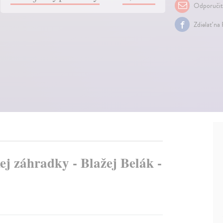
Odporuči
Zdielať na
ej záhradky - Blažej Belák -