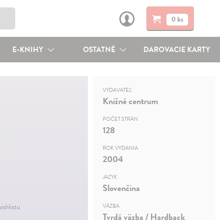
0 ks
E-KNIHY
OSTATNÉ
DAROVACIE KARTY
VYDAVATEĽ
Knižné centrum
POČET STRÁN
128
ROK VYDANIA
2004
JAZYK
Slovenčina
ishlistu
VÄZBA
Tvrdá väzba / Hardback