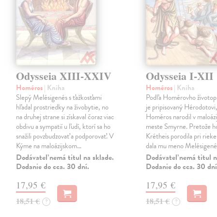
Odysseia XIII-XXIV
Odysseia I-XII
Homéros
| Kniha
Homéros
| Kniha
Slepý Melésigenés s ťažkosťami
Podľa Homérovho životopi
hľadal prostriedky na živobytie, no
je pripisovaný Hérodotovi,
na druhej strane si získaval čoraz viac
Homéros narodil v maloáz
obdivu a sympatií u ľudí, ktorí sa ho
meste Smyrne. Pretože h
snažili povzbudzovať a podporovať. V
Krétheis porodila pri riek
Kýme na maloázijskom…
dala mu meno Melésigené
Dodávateľ nemá titul na sklade.
Dodávateľ nemá titul n
Dodanie do cca. 30 dní.
Dodanie do cca. 30 dní
17,95 €
17,95 €
18,51 €
18,51 €
?
?