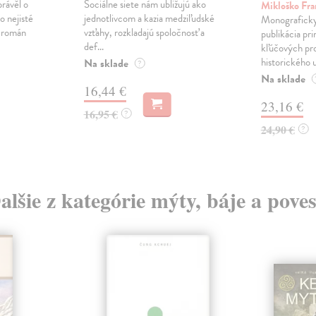
právěl o
Sociálne siete nám ubližujú ako
Mikloško Fra
o nejisté
jednotlivcom a kazia medziľudské
Monograficky
ý román
vzťahy, rozkladajú spoločnosť a
publikácia pri
def...
kľúčových pr
historického u
Na sklade
?
Na sklade
16,44 €
23,16 €
16,95 €
?
24,90 €
?
alšie z kategórie mýty, báje a poves