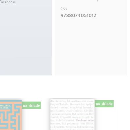
 Facebooku
EAN
9788074051012
na sklade
na sklade