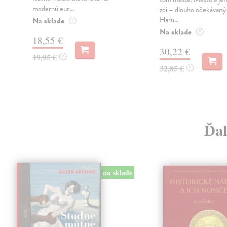
modernú eur...
zdi – dlouho očekávan
Haru...
Na sklade
?
Na sklade
?
18,55 €
30,22 €
19,95 €
?
32,85 €
?
Ďal
na sklade