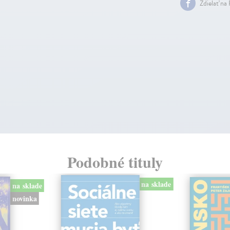
Zdielať na
Podobné tituly
na sklade
na sklade
novinka