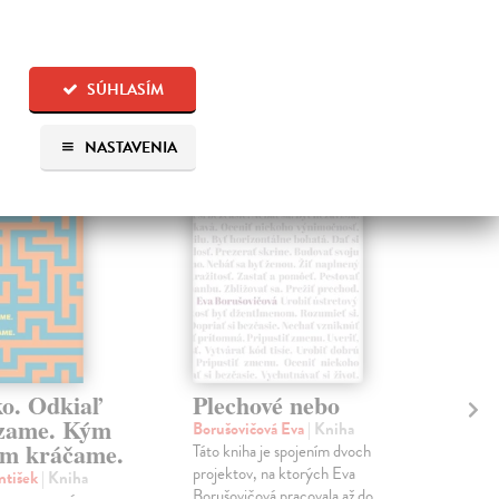
 aj:
SÚHLASÍM
na sklade
na sklade
NASTAVENIA
ko. Odkiaľ
Plechové nebo
Po
zame. Kým
Borušovičová Eva
| Kniha
Kun
m kráčame.
Táto kniha je spojením dvoch
Poma
projektov, na ktorých Eva
čty
ntišek
| Kniha
Borušovičová pracovala až do
naps