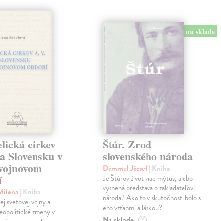
na sklade
lická cirkev
Štúr. Zrod
a Slovensku v
slovenského národa
vojnovom
Demmel József
| Kniha
í
Je Štúrov život viac mýtus, alebo
vysnená predstava o zakladateľovi
 Milena
| Kniha
národa? Ako to v skutočnosti bolo s
ej svetovej vojny a
eho vzťahmi a láskou?
eopolitické zmeny v
Na sklade
?