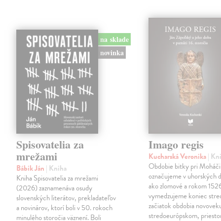
na sklade
novinka
Spisovatelia za
Imago regis
mrežami
Kucharská Veronika
| Kn
Obdobie bitky pri Moháči
Bábik Ján
| Kniha
označujeme v uhorských d
Kniha Spisovatelia za mrežami
ako zlomové a rokom 152
(2026) zaznamenáva osudy
vymedzujeme koniec stre
slovenských literátov, prekladateľov
začiatok obdobia novovek
a novinárov, ktorí boli v 50. rokoch
stredoeurópskom, priesto
minulého storočia väznení. Boli