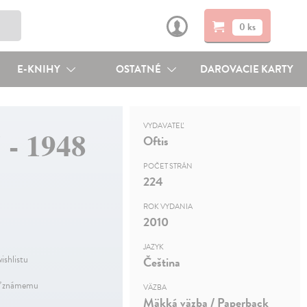
0 ks
E-KNIHY
OSTATNÉ
DAROVACIE KARTY
VYDAVATEĽ
 - 1948
Oftis
POČET STRÁN
224
ROK VYDANIA
2010
JAZYK
ishlistu
Čeština
ť známemu
VÄZBA
Mäkká väzba / Paperback