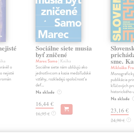
ejisté
Sociálne siete musia
Slovens
byť zničené
prichád
sme. Ka
iha
Marec Samo
| Kniha
právěl o
Sociálne siete nám ubližujú ako
Mikloško Fra
o nejisté
jednotlivcom a kazia medziľudské
Monograficky
ý román
vzťahy, rozkladajú spoločnosť a
publikácia pri
def...
kľúčových pr
historického u
Na sklade
?
Na sklade
16,44 €
23,16 €
16,95 €
?
24,90 €
?