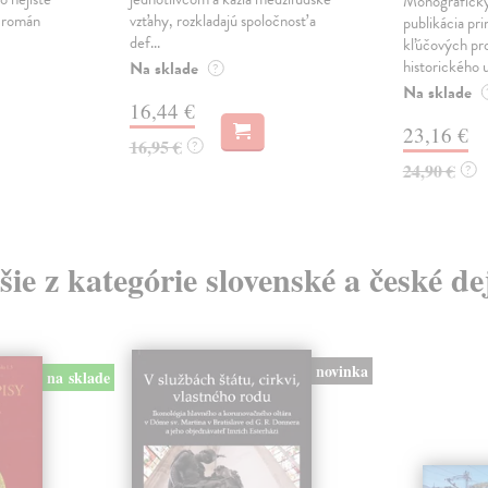
Monograficky
ý román
vzťahy, rozkladajú spoločnosť a
publikácia pri
def...
kľúčových pr
historického u
Na sklade
?
Na sklade
16,44 €
23,16 €
16,95 €
?
24,90 €
?
šie z kategórie slovenské a české de
novinka
na sklade