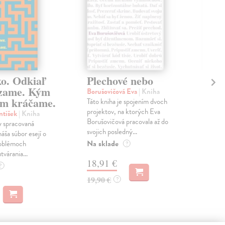
ko. Odkiaľ
Plechové nebo
Po
zame. Kým
Borušovičová Eva
| Kniha
Kun
m kráčame.
Táto kniha je spojením dvoch
Poma
projektov, na ktorých Eva
čty
ntišek
| Kniha
Borušovičová pracovala až do
naps
 spracovaná
svojich posledný...
česk
náša súbor esejí o
Na sklade
Na 
oblémoch
?
tvárania...
18,91 €
14
?
19,90 €
15,
?