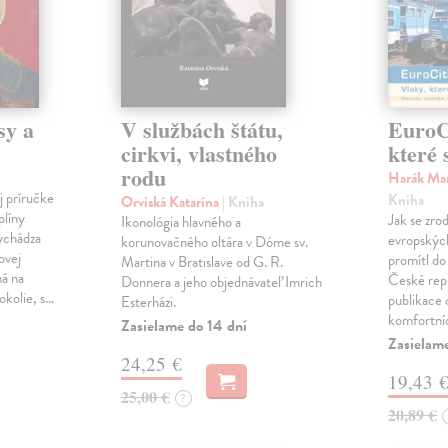
sy a
V službách štátu,
EuroCi
cirkvi, vlastného
které 
rodu
Harák Mar
j príručke
Kniha
Orviská Katarína
| Kniha
plíny
Jak se zrod
Ikonológia hlavného a
vychádza
evropských 
korunovačného oltára v Dóme sv.
ovej
promítl do
Martina v Bratislave od G. R.
ná na
České repu
Donnera a jeho objednávateľ Imrich
okolie, s…
publikace o
Esterházi.
komfortní
Zasielame do 14 dní
Zasielam
24,25 €
19,43 
25,00 €
?
20,89 €