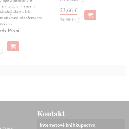
urópe znamenali pre
 a. v. žijúcich na území
23,66 €
zásadný obrat v ich
om cirkevno-náboženskom
24,90 €
?
 nových…
e do 14 dní
€
?
Kontakt
Internetové kníhkupectvo