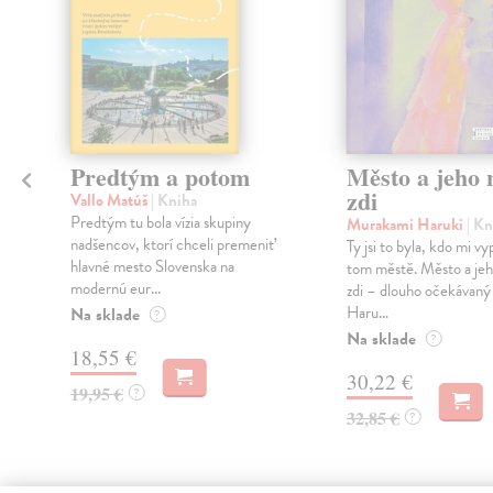
Predtým a potom
Město a jeho n
zdi
Vallo Matúš
| Kniha
Predtým tu bola vízia skupiny
Murakami Haruki
| Kn
nadšencov, ktorí chceli premeniť
Ty jsi to byla, kdo mi vy
hlavné mesto Slovenska na
tom městě. Město a jeh
modernú eur...
zdi – dlouho očekávan
Haru...
Na sklade
?
Na sklade
?
18,55 €
30,22 €
19,95 €
?
32,85 €
?