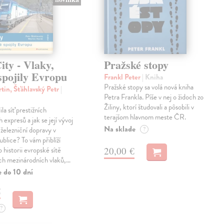
ty - Vlaky,
Pražské stopy
spojily Evropu
Frankl Peter
| Kniha
Pražské stopy sa volá nová kniha
tin, Šťáhlavský Petr
|
Petra Frankla. Píše v nej o židoch zo
Žiliny, ktorí študovali a pôsobili v
ila síť prestižních
terajšom hlavnom meste ČR.
expresů a jak se její vývoj
Na sklade
 železniční dopravy v
?
blice? To vám přiblíží
20,00 €
 historii evropské sítě
ch mezinárodních vlaků,…
e do 10 dní
€
?