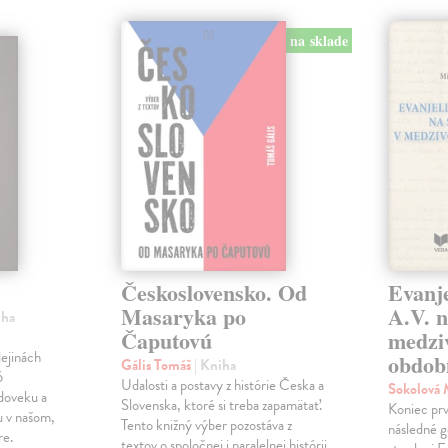
na sklade
Československo. Od
Evanje
Masaryka po
A.V. n
iha
Čaputovú
medzi
ejinách
obdob
Gális Tomáš
| Kniha
6
Udalosti a postavy z histórie Česka a
Sokolová
doveku a
Slovenska, ktoré si treba zapamätať.
Koniec prv
u v našom,
Tento knižný výber pozostáva z
následné g
re.
textov o spoločnej i paralelnej histórii