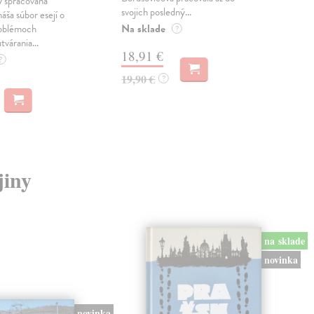
 spracovaná
svojich posledný...
česk
náša súbor esejí o
Na sklade
Na 
oblémoch
?
tvárania...
18,91 €
14
?
19,90 €
15,
?
jiny
na sklade
novinka
novinka