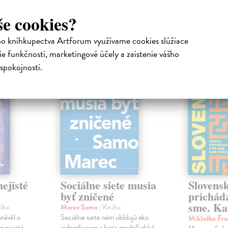
še cookies?
atelia s podobným vkusom si kúpili
ho kníhkupectva Artforum využívame cookies slúžiace
e funkčnosti, marketingové účely a zaistenie vášho
na sklade
na sklade
spokojnosti.
novinka
ejisté
Sociálne siete musia
Slovens
byť zničené
prichád
sme. Ka
iha
Marec Samo
| Kniha
právěl o
Sociálne siete nám ubližujú ako
Mikloško Fra
o nejisté
jednotlivcom a kazia medziľudské