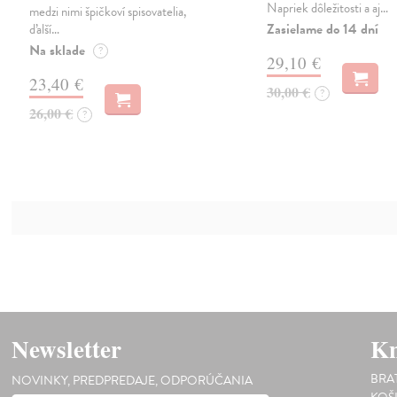
Napriek dôležitosti a aj…
medzi nimi špičkoví spisovatelia,
Zasielame do 14 dní
ďalší…
Na sklade
?
29,10 €
23,40 €
30,00 €
?
26,00 €
?
Newsletter
Kn
BRA
NOVINKY, PREDPREDAJE, ODPORÚČANIA