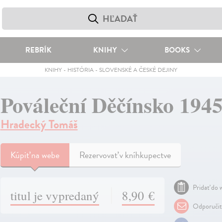
REBRÍK
KNIHY
BOOKS
KNIHY
-
HISTÓRIA
-
SLOVENSKÉ A ČESKÉ DEJINY
Pováleční Děčínsko 1945
Hradecký Tomáš
Kúpiť
na webe
Rezervovať v kníhkupectve
Pridať do w
titul je vypredaný
8,90 €
Odporuči