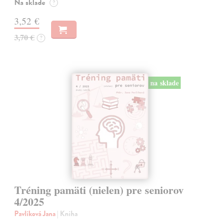
Na sklade
?
3,52 €
3,70 €
?
na sklade
Tréning pamäti (nielen) pre seniorov
4/2025
Pavlíková Jana
| Kniha