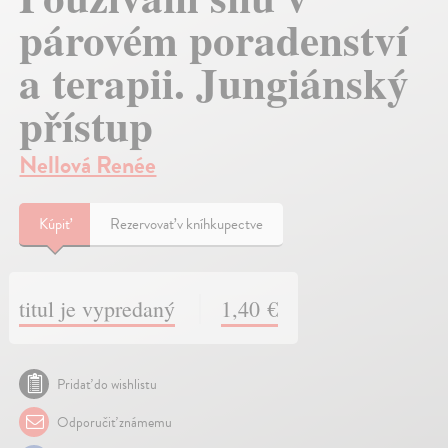
párovém poradenství
a terapii. Jungiánský
přístup
Nellová Renée
Kúpiť
Rezervovať v kníhkupectve
titul je vypredaný
1,40 €
Pridať do wishlistu
Odporučiť známemu