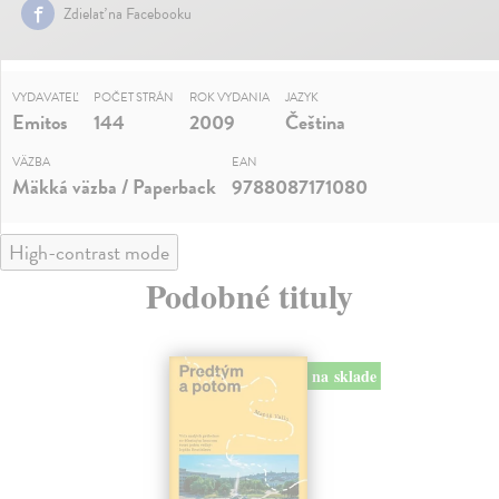
Zdielať na Facebooku
VYDAVATEĽ
POČET STRÁN
ROK VYDANIA
JAZYK
Emitos
144
2009
Čeština
VÄZBA
EAN
Mäkká väzba / Paperback
9788087171080
High-contrast mode
Podobné tituly
na sklade