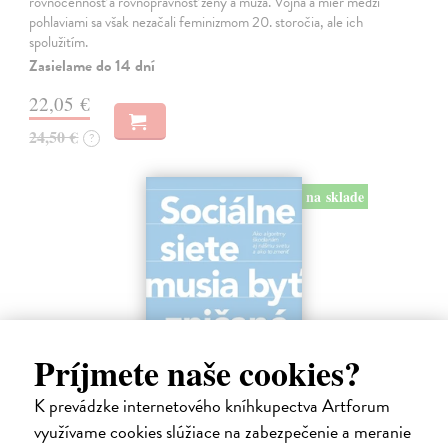
rovnocennosť a rovnoprávnosť ženy a muža. Vojna a mier medzi
pohlaviami sa však nezačali feminizmom 20. storočia, ale ich
spolužitím.
Zasielame do 14 dní
22,05 €
24,50 €
?
na sklade
Príjmete naše cookies?
K prevádzke internetového kníhkupectva Artforum
využívame cookies slúžiace na zabezpečenie a meranie