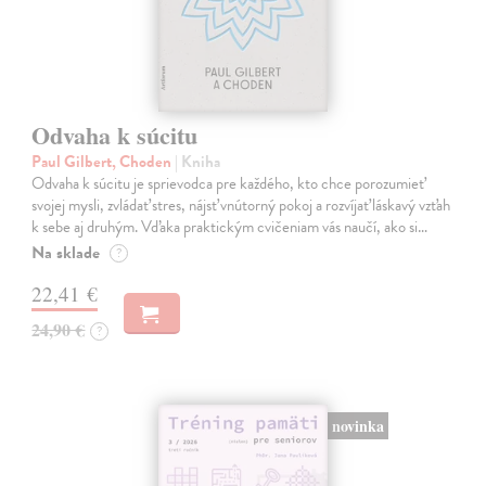
Odvaha k súcitu
Paul Gilbert, Choden
| Kniha
Odvaha k súcitu je sprievodca pre každého, kto chce porozumieť
svojej mysli, zvládať stres, nájsť vnútorný pokoj a rozvíjať láskavý vzťah
k sebe aj druhým. Vďaka praktickým cvičeniam vás naučí, ako si…
Na sklade
?
22,41 €
24,90 €
?
novinka