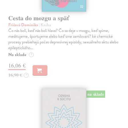
Cesta do mozgu a späť
Fričová Dominika
| Kniha
Čo nás bolí, keď nás bolí hlava? Čo sa deje v mozgu, keď spíme,
meditujeme, športujeme alebo keď sme zamilovaní? ké chemické
procesy prebiehajú počas depresívnej epizódy, sexuálneho aktu alebo
epileptického…
Na sklade
?
16,06 €
16,90 €
?
na sklade