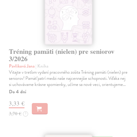
Tréning pamäti (nielen) pre seniorov
3/2026
Pavlíková Jana
| Kniha
Vitajte v treťom vydaní pracovného zošita Tréning pamäti (nielen) pre
seniorov! Pamäť patrí medzi naše najcennejšie schopnosti. Vďaka nej
si uchovávame krásne spomienky, učíme sa nové veci, orientujeme…
Do 4 dní
3,33 €
3,70 €
?