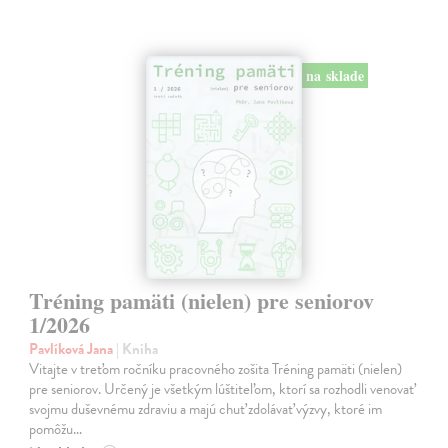
na sklade
Tréning pamäti (nielen) pre seniorov
1/2026
Pavlíková Jana
| Kniha
Vitajte v treťom ročníku pracovného zošita Tréning pamäti (nielen)
pre seniorov. Určený je všetkým lúštiteľom, ktorí sa rozhodli venovať
svojmu duševnému zdraviu a majú chuť zdolávať výzvy, ktoré im
pomôžu…