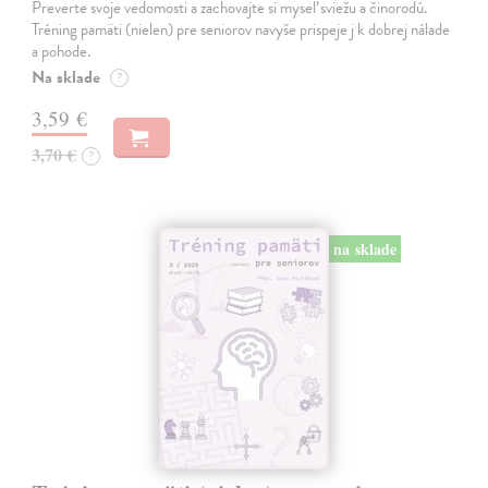
Preverte svoje vedomosti a zachovajte si myseľ sviežu a činorodú.
Tréning pamäti (nielen) pre seniorov navyše prispeje j k dobrej nálade
a pohode.
Na sklade
?
3,59 €
3,70 €
?
na sklade