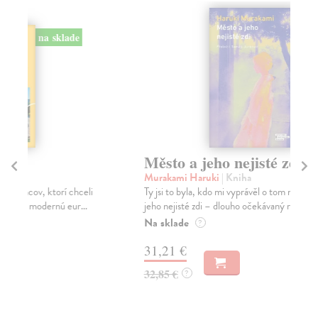
na sklade
Město a jeho nejisté zdi
Tr
Murakami Haruki
| Kniha
Ma
Ty jsi to byla, kdo mi vyprávěl o tom městě. Město a
JE
jeho nejisté zdi – dlouho očekávaný román Haru...
NAŠ
muž
Na sklade
?
Za
31,21 €
22
32,85 €
?
24