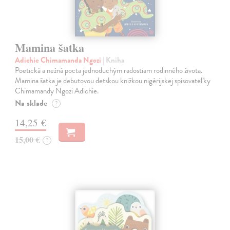
Mamina šatka
Adichie Chimamanda Ngozi
| Kniha
Poetická a nežná pocta jednoduchým radostiam rodinného života.
Mamina šatka je debutovou detskou knižkou nigérijskej spisovateľky
Chimamandy Ngozi Adichie.
Na sklade
?
14,25 €
15,00 €
?