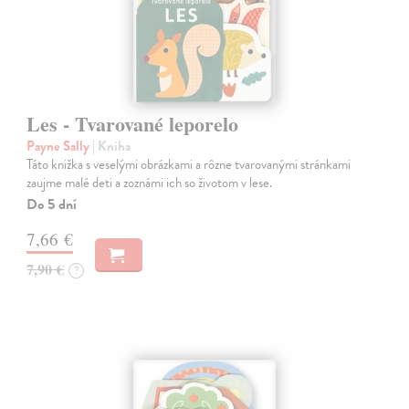
Les - Tvarované leporelo
Payne Sally
| Kniha
Táto knižka s veselými obrázkami a rôzne tvarovanými stránkami
zaujme malé deti a zoznámi ich so životom v lese.
Do 5 dní
7,66 €
7,90 €
?