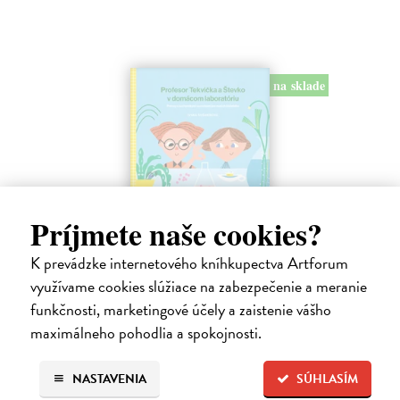
na sklade
Príjmete naše cookies?
Profesor Tekvička a Števko v domácom
K prevádzke internetového kníhkupectva Artforum
laboratóriu
využívame cookies slúžiace na zabezpečenie a meranie
Šušaníková Ivana
| Kniha
funkčnosti, marketingové účely a zaistenie vášho
Vedeli ste, že si doma môžete vyrobiť soľné šperky, vlastné jogurty,
maximálneho pohodlia a spokojnosti.
recyklovaný papier aj dúhu? Vyskúšajte so svojimi deťmi tridsať
jednoduchých pokusov s bežnými predmetmi a materiálmi.
NASTAVENIA
SÚHLASÍM
Na sklade
?