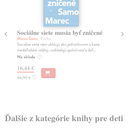
Sociálne siete musia byť zničené
S
K
Marec Samo
| Kniha
Sociálne siete nám ubližujú ako jednotlivcom a kazia
Mik
medziľudské vzťahy, rozkladajú spoločnosť a def...
Mon
o k
Na sklade
?
Na
16,44 €
23
16,95 €
?
24
Ďalšie z kategórie knihy pre deti