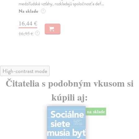
medziľudské vzťahy, rozkladajú spoločnosť a def...
Mon
o k
Na sklade
?
Na
16,44 €
23
16,95 €
?
24
High-contrast mode
Čitatelia s podobným vkusom si
kúpili aj:
na sklade