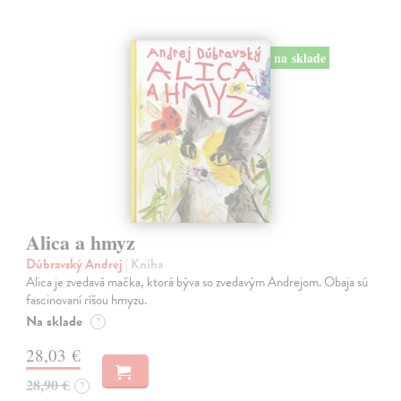
na sklade
Alica a hmyz
Dúbravský Andrej
| Kniha
Alica je zvedavá mačka, ktorá býva so zvedavým Andrejom. Obaja sú
fascinovaní ríšou hmyzu.
Na sklade
?
28,03 €
28,90 €
?