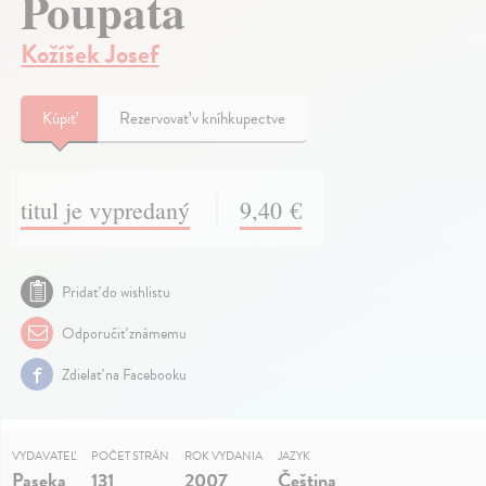
Poupata
Kožíšek Josef
Kúpiť
Rezervovať v kníhkupectve
titul je vypredaný
9,40 €
Pridať do wishlistu
Odporučiť známemu
Zdielať na Facebooku
VYDAVATEĽ
POČET STRÁN
ROK VYDANIA
JAZYK
Paseka
131
2007
Čeština