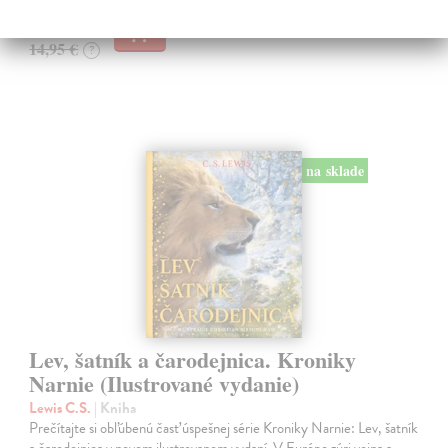
14,20 €
14,95 €
?
na sklade
Lev, šatník a čarodejnica. Kroniky
Narnie (Ilustrované vydanie)
Lewis C.S.
| Kniha
Prečítajte si obľúbenú časť úspešnej série Kroniky Narnie: Lev, šatník