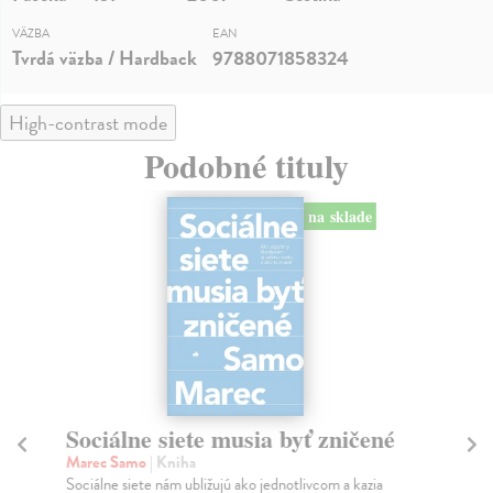
VÄZBA
EAN
Tvrdá väzba / Hardback
9788071858324
High-contrast mode
Podobné tituly
na sklade
Sociálne siete musia byť zničené
S
K
Marec Samo
| Kniha
Sociálne siete nám ubližujú ako jednotlivcom a kazia
Mik