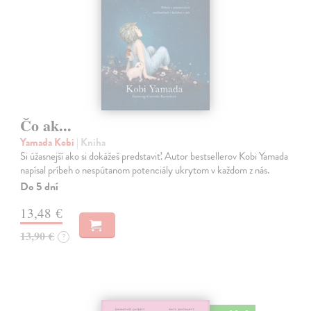
Čo ak...
Yamada Kobi
| Kniha
Si úžasnejší ako si dokážeš predstaviť. Autor bestsellerov Kobi Yamada
napísal príbeh o nespútanom potenciály ukrytom v každom z nás.
Do 5 dní
13,48 €
13,90 €
?