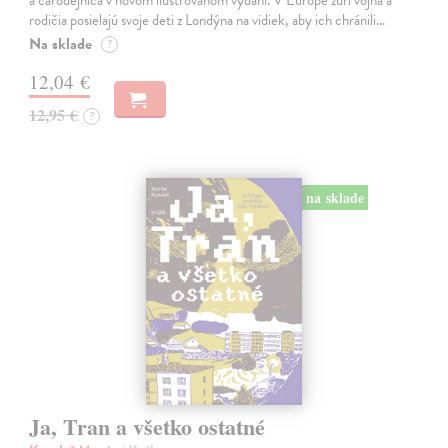
a čarodejnica v novom ilustrovanom vydaní. V Európe zúri vojna a
rodičia posielajú svoje deti z Londýna na vidiek, aby ich chránili…
Na sklade
?
12,04 €
12,95 €
?
na sklade
Ja, Tran a všetko ostatné