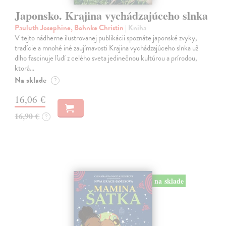
Japonsko. Krajina vychádzajúceho slnka
Pauluth Josephine, Bohnke Christin
| Kniha
V tejto nádherne ilustrovanej publikácii spoznáte japonské zvyky,
tradície a mnohé iné zaujímavosti Krajina vychádzajúceho slnka už
dlho fascinuje ľudí z celého sveta jedinečnou kultúrou a prírodou,
ktorá…
Na sklade
?
16,06 €
16,90 €
?
na sklade