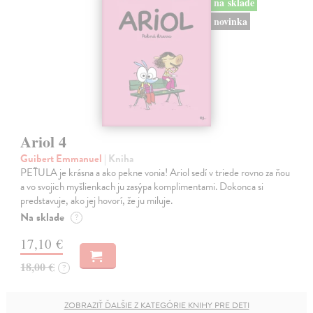
na sklade
novinka
Ariol 4
Guibert Emmanuel
| Kniha
PEŤULA je krásna a ako pekne vonia! Ariol sedí v triede rovno za ňou
a vo svojich myšlienkach ju zasýpa komplimentami. Dokonca si
predstavuje, ako jej hovorí, že ju miluje.
Na sklade
?
17,10 €
18,00 €
?
ZOBRAZIŤ ĎALŠIE Z KATEGÓRIE KNIHY PRE DETI