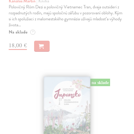
Kanaloš Martin
| Kniha
Polovičný Róm Dezi a polovičný Vietnamec Tran, dvaja outsideri z
rozpadnutých rodín, majú spoločnú záľubu v pozorovaní oblohy. Kým
si ich spolužiaci z malomestského gymnázia užívajú mladosť a výhody
života…
Na sklade
?
18,00 €
na sklade