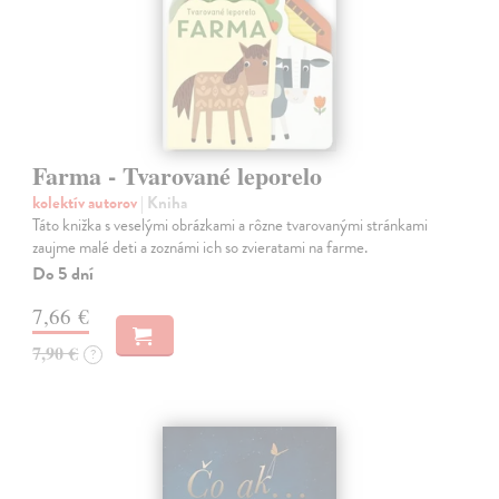
Farma - Tvarované leporelo
kolektív autorov
| Kniha
Táto knižka s veselými obrázkami a rôzne tvarovanými stránkami
zaujme malé deti a zoznámi ich so zvieratami na farme.
Do 5 dní
7,66 €
7,90 €
?