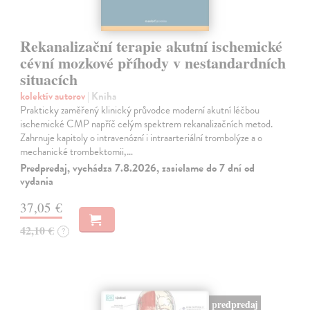
Rekanalizační terapie akutní ischemické
cévní mozkové příhody v nestandardních
situacích
kolektív autorov
| Kniha
Prakticky zaměřený klinický průvodce moderní akutní léčbou
ischemické CMP napříč celým spektrem rekanalizačních metod.
Zahrnuje kapitoly o intravenózní i intraarteriální trombolýze a o
mechanické trombektomii,…
Predpredaj, vychádza 7.8.2026, zasielame do 7 dní od
vydania
37,05 €
42,10 €
?
predpredaj