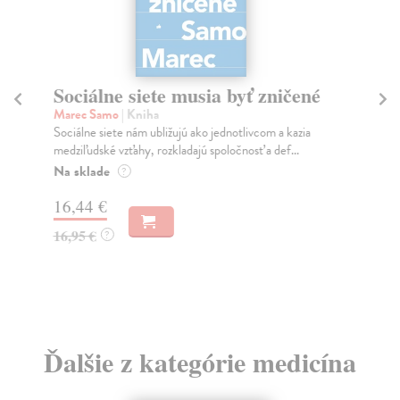
Sociálne siete musia byť zničené
S
K
Marec Samo
| Kniha
Sociálne siete nám ubližujú ako jednotlivcom a kazia
Mik
medziľudské vzťahy, rozkladajú spoločnosť a def...
Mon
o k
Na sklade
?
Na
16,44 €
23
16,95 €
?
24
Ďalšie z kategórie medicína