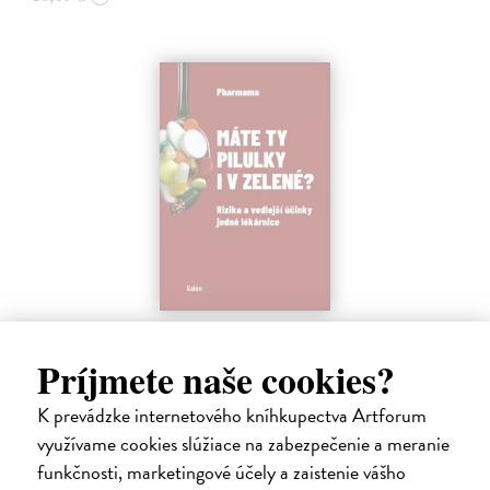
Máte ty pilulky i v zelené?
Pharma
| Kniha
Príjmete naše cookies?
Mysleli jste si, že lékárna je nudné místo? Ale kdepak, i pilulky se
mohou snadno změnit ve stand-up komedii.
K prevádzke internetového kníhkupectva Artforum
Zasielame do 12 dní
využívame cookies slúžiace na zabezpečenie a meranie
funkčnosti, marketingové účely a zaistenie vášho
16,01 €