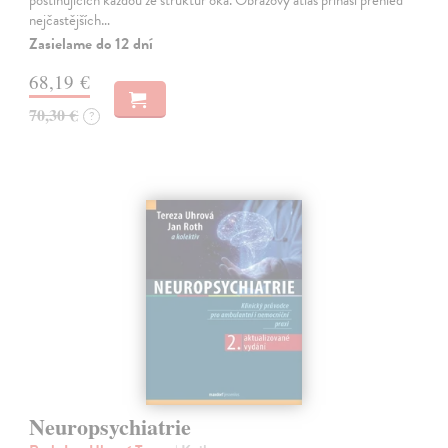
postihujících každou ze struktur oka. Obrazový atlas přináší přehled
nejčastějších…
Zasielame do 12 dní
68,19 €
70,30 €
?
Neuropsychiatrie