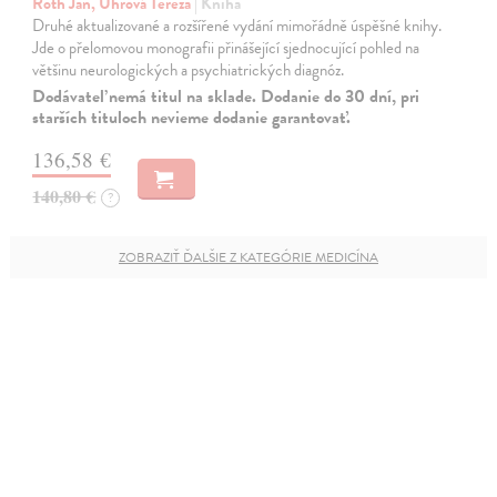
Roth Jan, Uhrová Tereza
| Kniha
Druhé aktualizované a rozšířené vydání mimořádně úspěšné knihy.
Jde o přelomovou monografii přinášející sjednocující pohled na
většinu neurologických a psychiatrických diagnóz.
Dodávateľ nemá titul na sklade. Dodanie do 30 dní, pri
starších tituloch nevieme dodanie garantovať.
136,58 €
140,80 €
?
ZOBRAZIŤ ĎALŠIE Z KATEGÓRIE MEDICÍNA