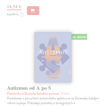
14,54 €
14,99 €
?
na sklade
Autizmus od A po S
Ostatníková Daniela, kolektív autorov
| Kniha
Povedomie o poruchách autistického spektra sa na Slovensku každým
rokom zvyšuje. Pribúdajú poznatky o biologických a