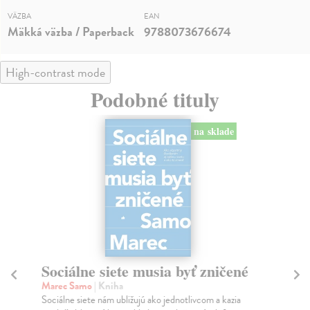
VÄZBA
EAN
Mäkká väzba / Paperback
9788073676674
High-contrast mode
Podobné tituly
na sklade
Sociálne siete musia byť zničené
S
K
Marec Samo
| Kniha
Sociálne siete nám ubližujú ako jednotlivcom a kazia
Mik