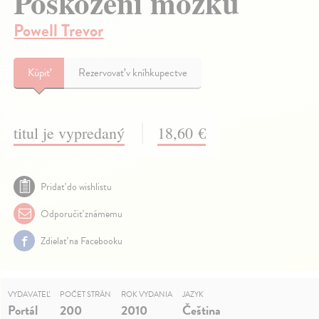
Poškození mozku
Powell Trevor
Kúpiť
Rezervovať v kníhkupectve
titul je vypredaný
18,60 €
Pridať do wishlistu
Odporučiť známemu
Zdielať na Facebooku
VYDAVATEĽ
POČET STRÁN
ROK VYDANIA
JAZYK
Portál
200
2010
Čeština