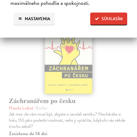
maximálneho pohodlia a spokojnosti.
16,50 €
?
NASTAVENIA
SÚHLASÍM
Záchranářem po česku
Hacala Luboš
| Kniha
Jak moc zle vám musí být, abyste si zavolali sanitku? Necháváte si
linku 155 jako poslední možnost, nebo ji vytáčíte, kdykoliv vás někde
trochu zabolí?
Zasielame do 14 dní