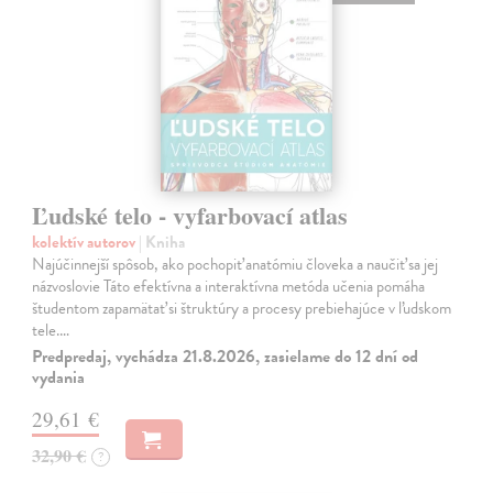
Ľudské telo - vyfarbovací atlas
kolektív autorov
| Kniha
Najúčinnejší spôsob, ako pochopiť anatómiu človeka a naučiť sa jej
názvoslovie Táto efektívna a interaktívna metóda učenia pomáha
študentom zapamätať si štruktúry a procesy prebiehajúce v ľudskom
tele.…
Predpredaj, vychádza 21.8.2026, zasielame do 12 dní od
vydania
29,61 €
32,90 €
?