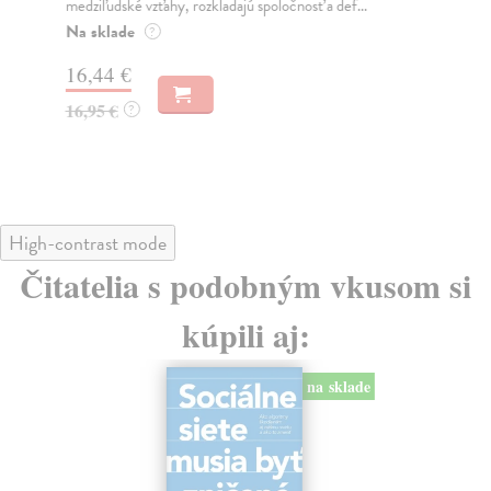
medziľudské vzťahy, rozkladajú spoločnosť a def...
Mon
o k
Na sklade
?
Na
16,44 €
23
16,95 €
?
24
High-contrast mode
Čitatelia s podobným vkusom si
kúpili aj:
na sklade