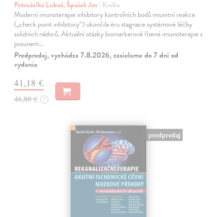
Petruželka Luboš, Špaček Jan
| Kniha
Moderní imunoterapie inhibitory kontrolních bodů imunitní reakce
(„check point inhibitory“) ukončila éru stagnace systémové léčby
solidních nádorů. Aktuální otázky biomarkerově řízené imunoterapie s
posunem…
Predpredaj, vychádza 7.8.2026, zasielame do 7 dní od
vydania
41,18 €
46,80 €
?
predpredaj