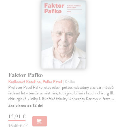
Faktor Pafko
Kadlecová Kateřina, Pafko Pavel
| Kniha
Profesor Pavel Pafko letos oslavil pětaosmdesátiny a za pár měsíců
šedesát let v témže zaměstnání, totiž jako břišní a hrudní chirurg III.
chirurgické kliniky 1. lékařské fakulty Univerzity Karlovy v Praze.…
Zasielame do 12 dní
15,91 €
16,40 €
?