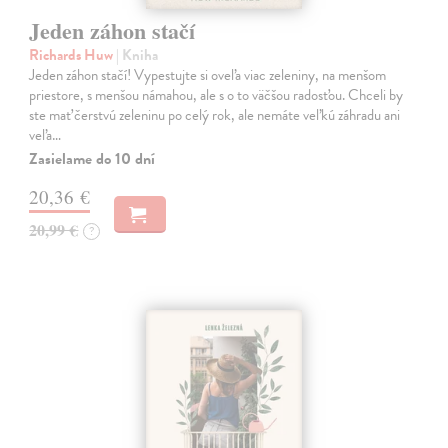
Jeden záhon stačí
Richards Huw
| Kniha
Jeden záhon stačí! Vypestujte si oveľa viac zeleniny, na menšom
priestore, s menšou námahou, ale s o to väčšou radosťou. Chceli by
ste mať čerstvú zeleninu po celý rok, ale nemáte veľkú záhradu ani
veľa…
Zasielame do 10 dní
20,36 €
20,99 €
?