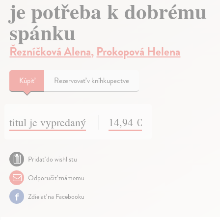
je potřeba k dobrému
spánku
Řezníčková Alena
,
Prokopová Helena
Kúpiť
Rezervovať v kníhkupectve
titul je vypredaný
14,94 €
Pridať do wishlistu
Odporučiť známemu
Zdielať na Facebooku