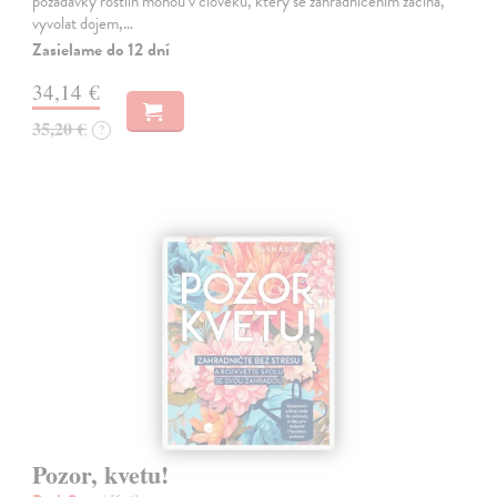
požadavky rostlin mohou v člověku, který se zahradničením začíná,
vyvolat dojem,…
Zasielame do 12 dní
34,14 €
35,20 €
?
Pozor, kvetu!