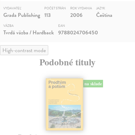
VYDAVATEĽ
POČET STRÁN
ROK VYDANIA
JAZYK
Grada Publishing
113
2006
Čeština
VÄZBA
EAN
Tvrdá väzba / Hardback
9788024706450
High-contrast mode
Podobné tituly
na sklade