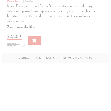
Beck Sven
| Kniha
Kniha Pozor, kvetu! od Svena Becka se stane nepostradatelným
zahradním průvodcem a společníkem všech, kdo chtějí zahradničit
bez stresu a s větším klidem - nabízí totiž unikátní kombinaci
zahradnických…
Zasielame do 10 dní
22,26 €
22,95 €
?
ZOBRAZIŤ ĎALŠIE Z KATEGÓRIE DOMOV A ZÁHRADA