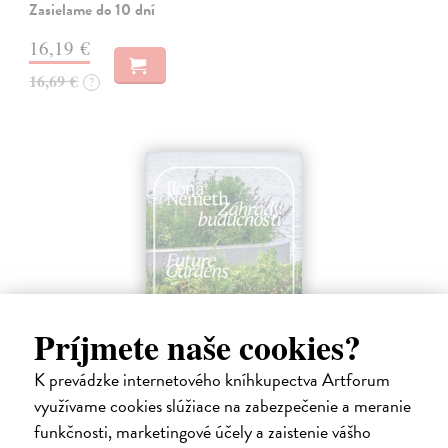
Zasielame do 10 dní
16,19 €
16,69 €
?
Príjmete naše cookies?
K prevádzke internetového kníhkupectva Artforum
Záhrady budúcnosti / Future Gardens /
využívame cookies slúžiace na zabezpečenie a meranie
A jövő kertjei
funkčnosti, marketingové účely a zaistenie vášho
Németh Ilona
| Kniha