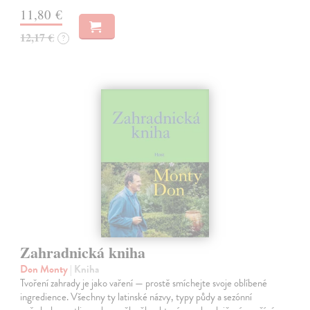
11,80 €
12,17 €
?
Zahradnická kniha
Don Monty
| Kniha
Tvoření zahrady je jako vaření — prostě smíchejte svoje oblíbené
ingredience. Všechny ty latinské názvy, typy půdy a sezónní