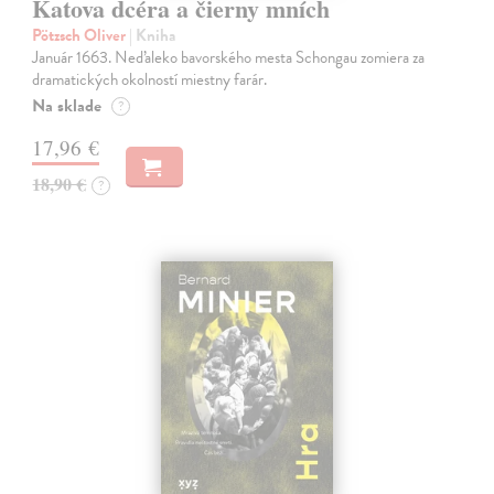
Katova dcéra a čierny mních
Pötzsch Oliver
| Kniha
Január 1663. Neďaleko bavorského mesta Schongau zomiera za
dramatických okolností miestny farár.
Na sklade
?
17,96 €
18,90 €
?