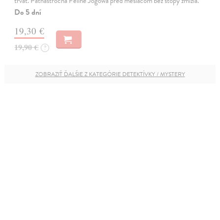
trvať. Pätnásťročná Feline Jogowá pred mesiacom bez stopy zmizla.
Do 5 dní
19,30 €
19,90 €
?
ZOBRAZIŤ ĎALŠIE Z KATEGÓRIE DETEKTÍVKY / MYSTERY