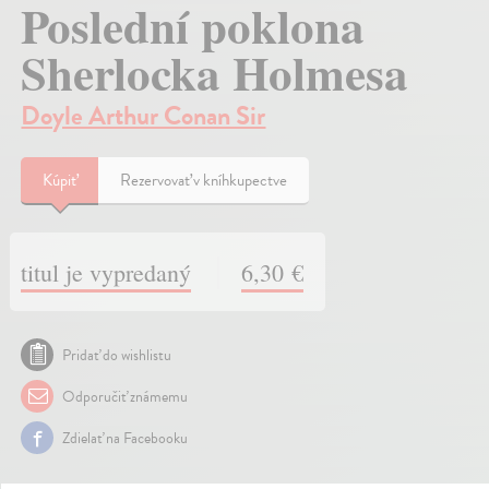
Poslední poklona
Sherlocka Holmesa
Doyle Arthur Conan Sir
Kúpiť
Rezervovať v kníhkupectve
titul je vypredaný
6,30 €
Pridať do wishlistu
Odporučiť známemu
Zdielať na Facebooku