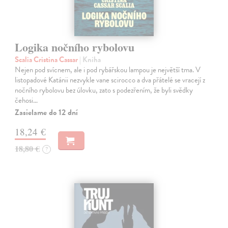
Logika nočního rybolovu
Scalia Cristina Cassar
| Kniha
Nejen pod svícnem, ale i pod rybářskou lampou je největší tma. V
listopadové Katánii nezvykle vane scirocco a dva přátelé se vracejí z
nočního rybolovu bez úlovku, zato s podezřením, že byli svědky
čehosi…
Zasielame do 12 dní
18,24 €
18,80 €
?