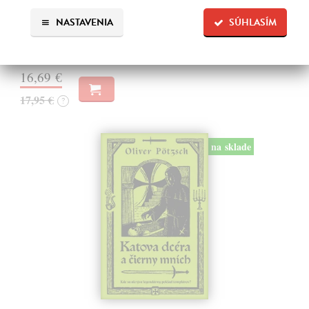
Dán Dominik
| Kniha
Mŕtve dievča v aute uprostred sídliska. Verdikt doktora Lengyela je
NASTAVENIA
SÚHLASÍM
jednoznačný - mladá, zdravá, pekná, len trochu mŕtva.
Na sklade
?
16,69 €
17,95 €
?
na sklade