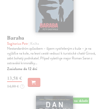
Baraba
Sagitarius Petr
| Kniha
Nestandardním způsobem – šípem vystřeleným z kuše – je na
vyjížďce na kole, na lesní cestě vedoucí k turistické chatě Girová,
zabit bohatý podnikatel. Případ vyšetřuje major Roman Saran z
ostravské kriminálky…
Zasielame do 12 dní
13,58 €
14,00 €
?
na sklade