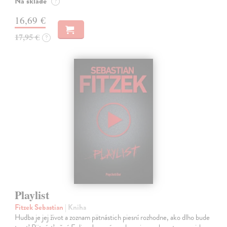
Na sklade
?
16,69 €
17,95 €
?
Playlist
Fitzek Sebastian
| Kniha
Hudba je jej život a zoznam pätnástich piesní rozhodne, ako dlho bude