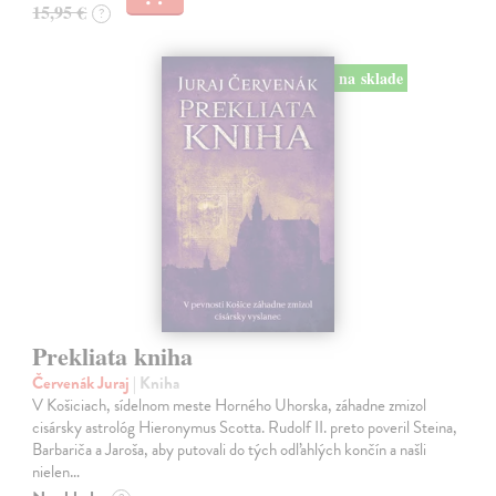
15,95 €
?
na sklade
Prekliata kniha
Červenák Juraj
| Kniha
V Košiciach, sídelnom meste Horného Uhorska, záhadne zmizol
cisársky astrológ Hieronymus Scotta. Rudolf II. preto poveril Steina,
Barbariča a Jaroša, aby putovali do tých odľahlých končín a našli
nielen…