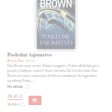
Posledné tajomstvo
Brown Dan
| Kniha
Dan Brown nový román: Robert Langdon v Prahe odhalí šokujúcu
pravdu o ľudskom vedomí! Autor slávneho Da Vinciho kódu Dan
Brown sa vracia s napínavým thrillerom zasadeným do legendami
opradenej Prahy.…
Na sklade
?
28,41 €
29,90 €
?