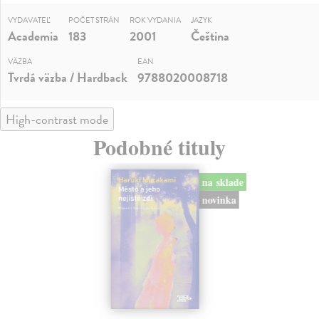
VYDAVATEĽ
POČET STRÁN
ROK VYDANIA
JAZYK
Academia
183
2001
Čeština
VÄZBA
EAN
Tvrdá väzba / Hardback
9788020008718
High-contrast mode
Podobné tituly
na sklade
novinka