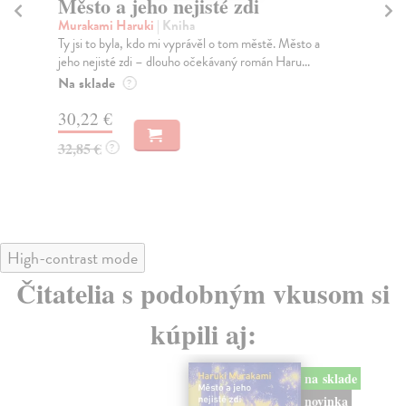
Město a jeho nejisté zdi
So
Murakami Haruki
| Kniha
Ma
Ty jsi to byla, kdo mi vyprávěl o tom městě. Město a
Soc
jeho nejisté zdi – dlouho očekávaný román Haru...
med
Na sklade
Na
?
30,22 €
16
32,85 €
16
?
High-contrast mode
Čitatelia s podobným vkusom si
kúpili aj:
na sklade
novinka