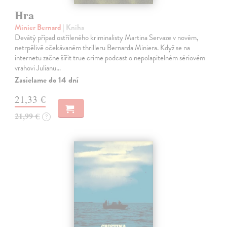
Hra
Minier Bernard
| Kniha
Devátý případ ostříleného kriminalisty Martina Servaze v novém,
netrpělivě očekávaném thrilleru Bernarda Miniera. Když se na
internetu začne šířit true crime podcast o nepolapitelném sériovém
vrahovi Julianu…
Zasielame do 14 dní
21,33 €
21,99 €
?