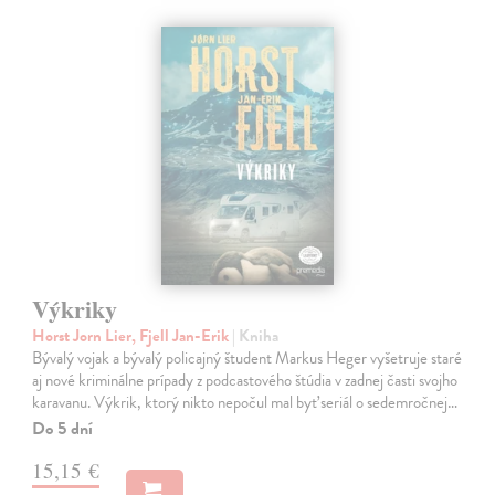
Výkriky
Horst Jorn Lier, Fjell Jan-Erik
| Kniha
Bývalý vojak a bývalý policajný študent Markus Heger vyšetruje staré
aj nové kriminálne prípady z podcastového štúdia v zadnej časti svojho
karavanu. Výkrik, ktorý nikto nepočul mal byť seriál o sedemročnej…
Do 5 dní
15,15 €