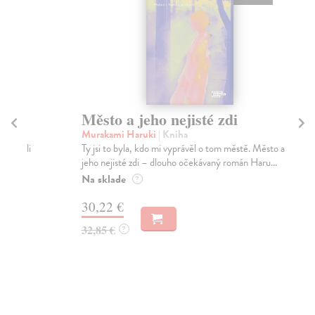
Město a jeho nejisté zdi
So
Murakami Haruki
| Kniha
Ma
Ty jsi to byla, kdo mi vyprávěl o tom městě. Město a
Soc
jeho nejisté zdi – dlouho očekávaný román Haru...
med
Na sklade
Na
?
30,22 €
16
32,85 €
16
?