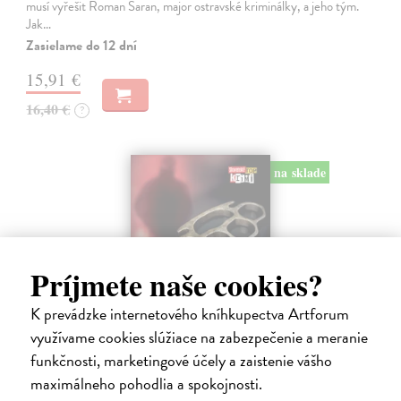
musí vyřešit Roman Saran, major ostravské kriminálky, a jeho tým.
Jak…
Zasielame do 12 dní
15,91 €
16,40 €
?
na sklade
Príjmete naše cookies?
K prevádzke internetového kníhkupectva Artforum
využívame cookies slúžiace na zabezpečenie a meranie
funkčnosti, marketingové účely a zaistenie vášho
maximálneho pohodlia a spokojnosti.
Krv sa stane zábavou