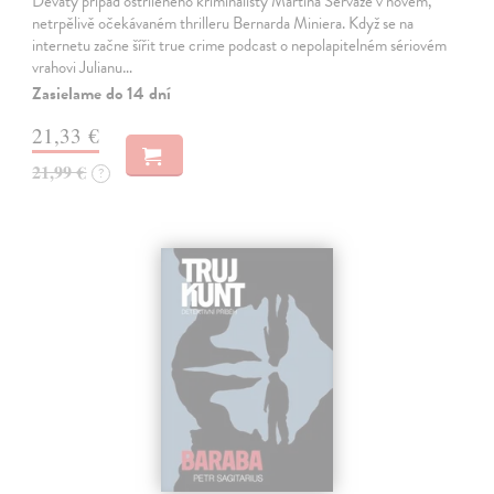
Devátý případ ostříleného kriminalisty Martina Servaze v novém,
netrpělivě očekávaném thrilleru Bernarda Miniera. Když se na
internetu začne šířit true crime podcast o nepolapitelném sériovém
vrahovi Julianu…
Zasielame do 14 dní
21,33 €
21,99 €
?