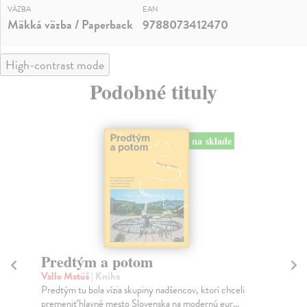
VÄZBA
EAN
Mäkká väzba / Paperback
9788073412470
High-contrast mode
Podobné tituly
na sklade
Predtým a potom
Mě
Vallo Matúš
| Kniha
Mu
Predtým tu bola vízia skupiny nadšencov, ktorí chceli
Ty 
premeniť hlavné mesto Slovenska na modernú eur...
jeh