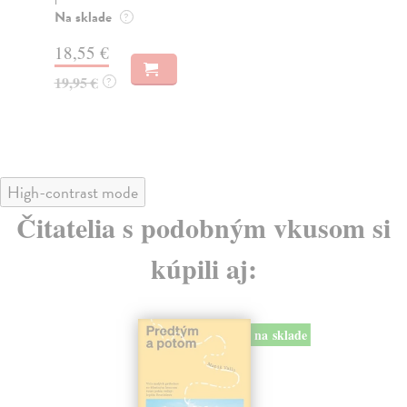
Na sklade
Na
?
18,55 €
31
19,95 €
32
?
High-contrast mode
Čitatelia s podobným vkusom si
kúpili aj:
na sklade