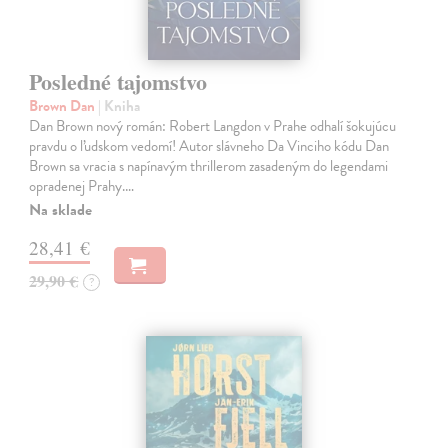
Posledné tajomstvo
Brown Dan
| Kniha
Dan Brown nový román: Robert Langdon v Prahe odhalí šokujúcu
pravdu o ľudskom vedomí! Autor slávneho Da Vinciho kódu Dan
Brown sa vracia s napínavým thrillerom zasadeným do legendami
opradenej Prahy.…
Na sklade
28,41 €
29,90 €
?