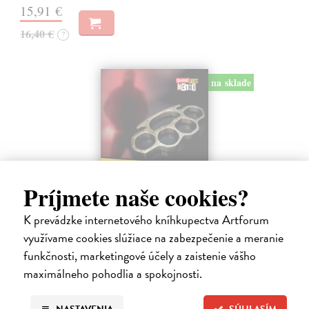
15,91 €
16,40 €
?
na sklade
Príjmete naše cookies?
K prevádzke internetového kníhkupectva Artforum
využívame cookies slúžiace na zabezpečenie a meranie
Krv sa stane zábavou
funkčnosti, marketingové účely a zaistenie vášho
Dán Dominik
| Kniha
maximálneho pohodlia a spokojnosti.
Mŕtve dievča v aute uprostred sídliska. Verdikt doktora Lengyela je
jednoznačný - mladá, zdravá, pekná, len trochu mŕtva.