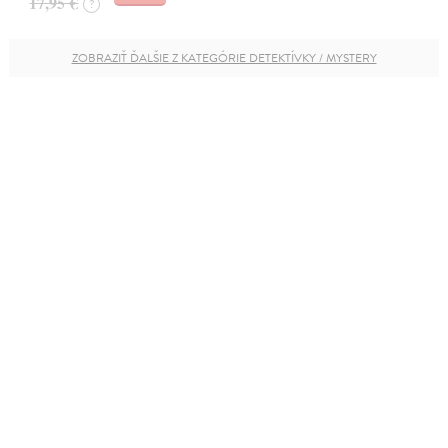
17,95 €
?
ZOBRAZIŤ ĎALŠIE Z KATEGÓRIE DETEKTÍVKY / MYSTERY