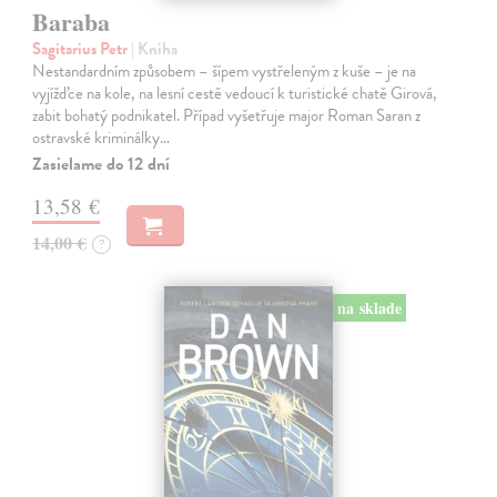
Baraba
Sagitarius Petr
| Kniha
Nestandardním způsobem – šípem vystřeleným z kuše – je na
vyjížďce na kole, na lesní cestě vedoucí k turistické chatě Girová,
zabit bohatý podnikatel. Případ vyšetřuje major Roman Saran z
ostravské kriminálky…
Zasielame do 12 dní
13,58 €
14,00 €
?
na sklade