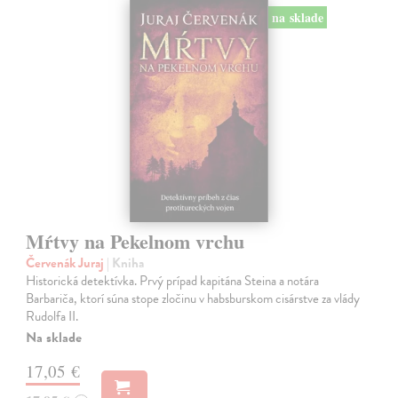
na sklade
Mŕtvy na Pekelnom vrchu
Červenák Juraj
| Kniha
Historická detektívka. Prvý prípad kapitána Steina a notára
Barbariča, ktorí súna stope zločinu v habsburskom cisárstve za vlády
Rudolfa II.
Na sklade
17,05 €