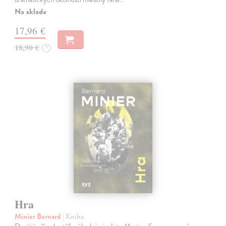
Na sklade
17,96 €
18,90 €
?
Hra
Minier Bernard
| Kniha