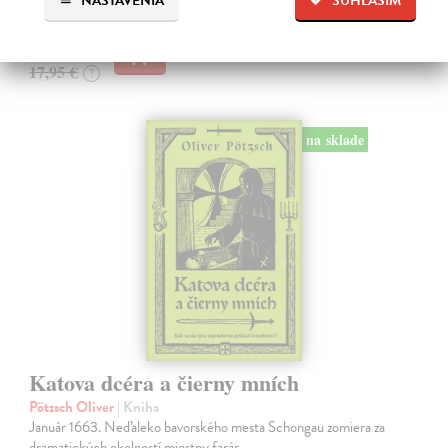
Na sklade
NASTAVENIA
SÚHLASÍM
16,69 €
17,95 €
?
na sklade
Katova dcéra a čierny mních
Pötzsch Oliver
| Kniha
Január 1663. Neďaleko bavorského mesta Schongau zomiera za
dramatických okolností miestny farár.