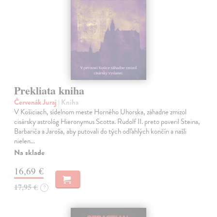
Prekliata kniha
Červenák Juraj
| Kniha
V Košiciach, sídelnom meste Horného Uhorska, záhadne zmizol
cisársky astrológ Hieronymus Scotta. Rudolf II. preto poveril Steina,
Barbariča a Jaroša, aby putovali do tých odľahlých končín a našli
nielen…
Na sklade
16,69 €
17,95 €
?