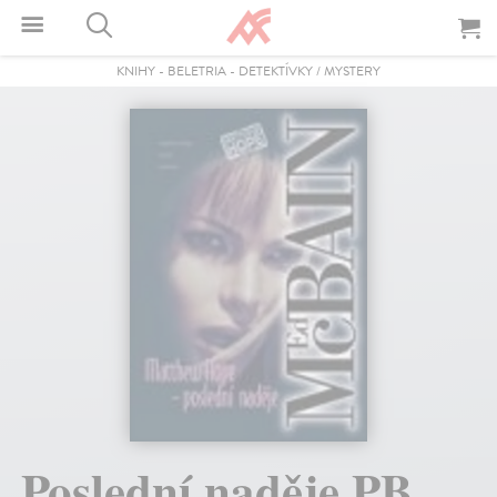
KNIHY
-
BELETRIA
-
DETEKTÍVKY / MYSTERY
Poslední naděje PB