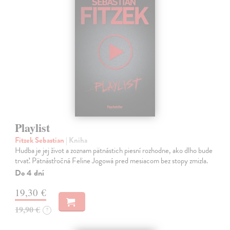
Playlist
Fitzek Sebastian
| Kniha
Hudba je jej život a zoznam pätnástich piesní rozhodne, ako dlho bude
trvať. Pätnásťročná Feline Jogowá pred mesiacom bez stopy zmizla.
Do 4 dní
19,30 €
19,90 €
?