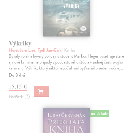
Výkriky
Horst Jorn Lier, Fjell Jan-Erik
| Kniha
Bývalý vojak a bývalý policajný študent Markus Heger vyšetruje staré
aj nové kriminálne prípady z podcastového štúdia v zadnej časti svojho
karavanu. Výkrik, ktorý nikto nepočul mal byť seriál o sedemročnej…
Do 3 dní
15,15 €
15,95 €
?
na sklade