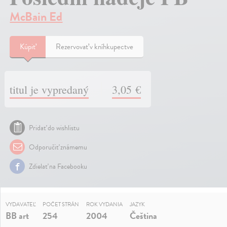
McBain Ed
Kúpiť
Rezervovať v kníhkupectve
titul je vypredaný
3,05 €
Pridať do wishlistu
Odporučiť známemu
Zdielať na Facebooku
VYDAVATEĽ
POČET STRÁN
ROK VYDANIA
JAZYK
BB art
254
2004
Čeština