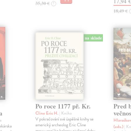
17,94 
35,30 €
?
18,49 €
na sklade
Po roce 1177 př. Kr.
Pred 
a
večnos
Cline Eric H.
| Kniha
V pokračování své úspěšné knihy se
a
Hlavačkov
americký archeolog Eric Cline
lekárska
(eds.)
| K
znovu vrací ke kolapsu civilizací doby