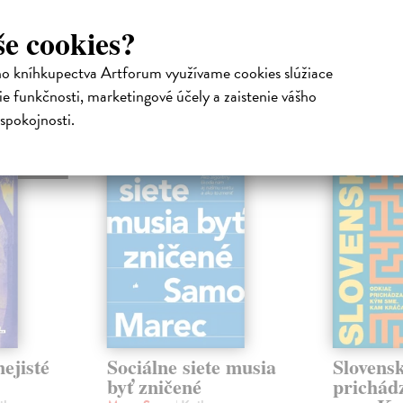
še cookies?
ho kníhkupectva Artforum využívame cookies slúžiace
atelia s podobným vkusom si kúpili
e funkčnosti, marketingové účely a zaistenie vášho
spokojnosti.
na sklade
na sklade
novinka
ejisté
Sociálne siete musia
Slovens
byť zničené
prichád