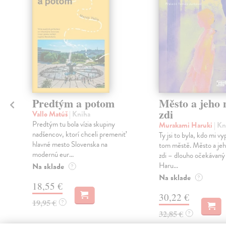
Predtým a potom
Město a jeho n
zdi
Vallo Matúš
| Kniha
Predtým tu bola vízia skupiny
Murakami Haruki
| Kn
nadšencov, ktorí chceli premeniť
Ty jsi to byla, kdo mi vy
hlavné mesto Slovenska na
tom městě. Město a jeh
modernú eur...
zdi – dlouho očekávan
Haru...
Na sklade
?
Na sklade
?
18,55 €
30,22 €
19,95 €
?
32,85 €
?