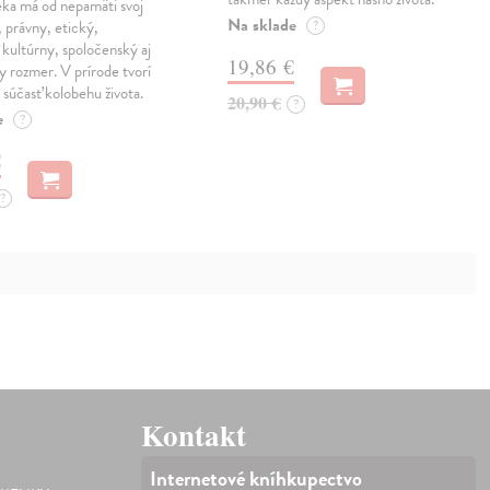
eka má od nepamäti svoj
Na sklade
, právny, etický,
?
kultúrny, spoločenský aj
19,86 €
ny rozmer. V prírode tvorí
 súčasť kolobehu života.
20,90 €
?
e
?
€
?
Kontakt
Internetové kníhkupectvo