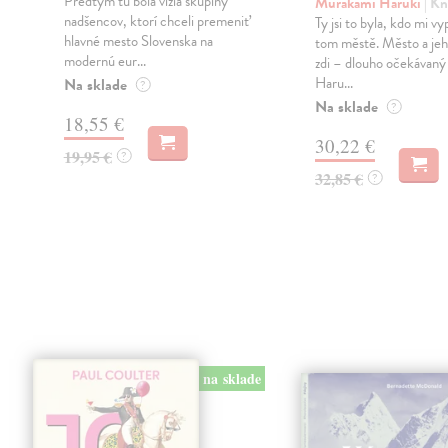
Predtým tu bola vízia skupiny
Murakami Haruki
| Kn
nadšencov, ktorí chceli premeniť
Ty jsi to byla, kdo mi vy
hlavné mesto Slovenska na
tom městě. Město a jeh
modernú eur...
zdi – dlouho očekávan
Haru...
Na sklade
?
Na sklade
?
18,55 €
30,22 €
19,95 €
?
32,85 €
?
na sklade