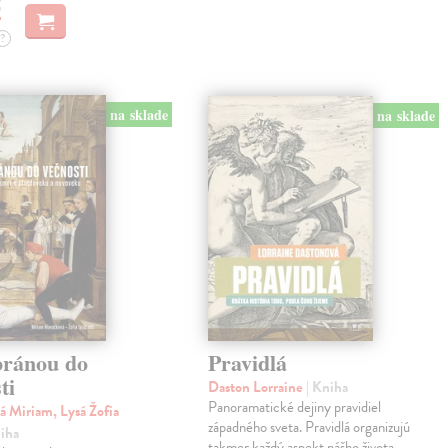
€
?
na sklade
na sklade
bránou do
Pravidlá
ti
Daston Lorraine
| Kniha
Panoramatické dejiny pravidiel
á Miriam, Lysá Žofia
západného sveta. Pravidlá organizujú
niha
takmer každý aspekt nášho života.