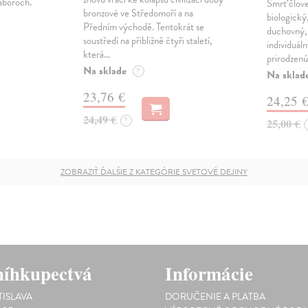
áboroch.
Smrť člov
bronzové ve Středomoří a na
biologický
Předním východě. Tentokrát se
duchovný, 
soustředí na přibližně čtyři staletí,
individuál
která…
prirodzenú
Na sklade
?
Na sklad
23,76 €
24,25 
24,49 €
?
25,00 €
ZOBRAZIŤ ĎALŠIE Z KATEGÓRIE SVETOVÉ DEJINY
íhkupectvá
Informácie
TISLAVA
DORUČENIE A PLATBA