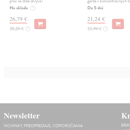
proč se stále skrývá?
garda v koncentračných t
Na sklade
Do 5 dní
?
26,79 €
21,24 €
28,20 €
21,90 €
?
?
Newsletter
Kn
BRA
NOVINKY, PREDPREDAJE, ODPORÚČANIA