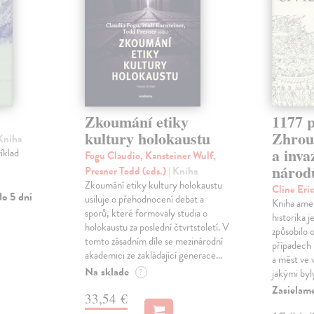
Zkoumání etiky
1177 p
kultury holokaustu
Zhrouc
 Kniha
a inv
íklad
Fogu Claudio, Kansteiner Wulf,
národ
Presner Todd (eds.)
| Kniha
Zkoumání etiky kultury holokaustu
Cline Eri
o 5 dní
usiluje o přehodnocení debat a
Kniha ame
sporů, které formovaly studia o
historika 
holokaustu za poslední čtvrtstoletí. V
způsobilo 
tomto zásadním díle se mezinárodní
případech i
akademici ze zakládající generace…
a měst ve
Na sklade
?
jakými byl
Zasielam
33,54 €