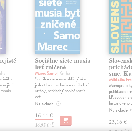
ejisté
Sociálne siete musia
Slovens
byť zničené
prichád
sme. Ka
iha
Marec Samo
| Kniha
právěl o
Sociálne siete nám ubližujú ako
Mikloško Fra
o nejisté
jednotlivcom a kazia medziľudské
Monograficky
ý román
vzťahy, rozkladajú spoločnosť a
publikácia pri
def...
kľúčových pr
historického u
Na sklade
?
Na sklade
16,44 €
23,16 €
16,95 €
?
24,90 €
?