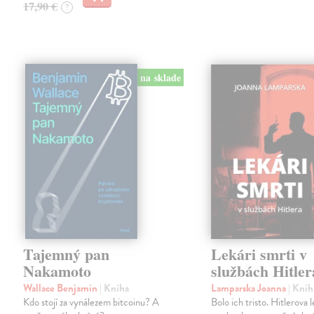
17,90 €
?
na sklade
Tajemný pan
Lekári smrti v
Nakamoto
službách Hitler
Wallace Benjamin
| Kniha
Lamparska Joanna
| Knih
Kdo stojí za vynálezem bitcoinu? A
Bolo ich tristo. Hitlerova 