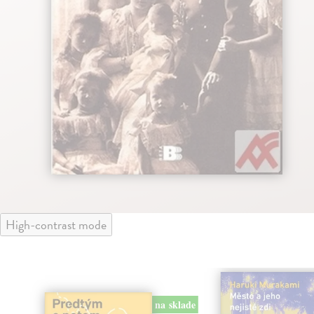
High-contrast mode
na sklade