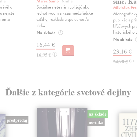
sme. Ka
iha
Marec Samo
| Kniha
právěl o
Sociálne siete nám ubližujú ako
Mikloško Fra
o nejisté
jednotlivcom a kazia medziľudské
Monograficky
ý román
vzťahy, rozkladajú spoločnosť a
publikácia pri
def...
kľúčových pr
historického u
Na sklade
?
Na sklade
16,44 €
23,16 €
16,95 €
?
24,90 €
?
Ďalšie z kategórie svetové dejiny
na sklade
predpredaj
novinka