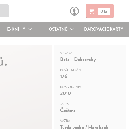
0 ks
E-KNIHY
OSTATNÉ
DAROVACIE KARTY
VYDAVATEĽ
ů.
Beta - Dobrovský
POČET STRÁN
176
ROK VYDANIA
2010
JAZYK
Čeština
VÄZBA
Tvrdá väzba / Hardback