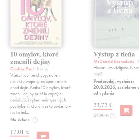
10 omylov, ktoré
Výstup z tieňa
zmenili dejiny
McDonald Bernadette
|
Hovorili im všelijako. Napr
Coulter Paul
| Kniha
nosiči.
Všetci robíme chyby, no len
Predpredaj, vychádza
málokto svojím prešľapom zmení
20.8.2026, zasielame d
chod dejín. Kniha 10 omylov, ktoré
od vydania
zmenili dejiny prináša vtipný a
osviežujúci výber neúmyselných
23,72 €
pochybení, ktorým sa to podarilo –
raz to bol…
27,90 €
?
Na sklade
?
17,01 €