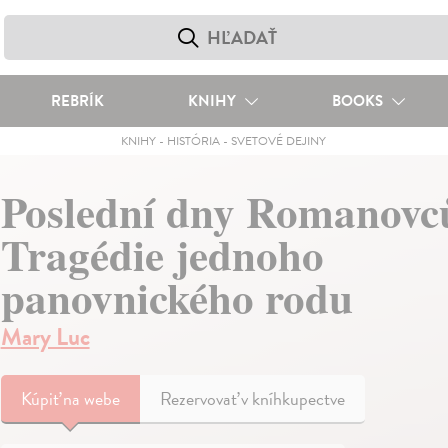
REBRÍK
KNIHY
BOOKS
KNIHY
-
HISTÓRIA
-
SVETOVÉ DEJINY
Poslední dny Romanovc
Tragédie jednoho
panovnického rodu
Mary Luc
Kúpiť
na webe
Rezervovať v kníhkupectve