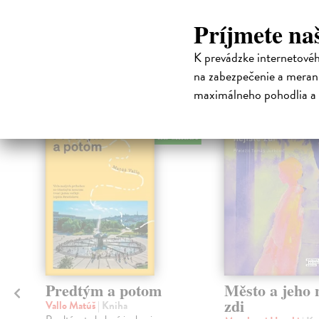
Príjmete na
High-contrast mode
K prevádzke internetové
Čit
na zabezpečenie a merani
maximálneho pohodlia a 
na sklade
Predtým a potom
Město a jeho n
zdi
Vallo Matúš
| Kniha