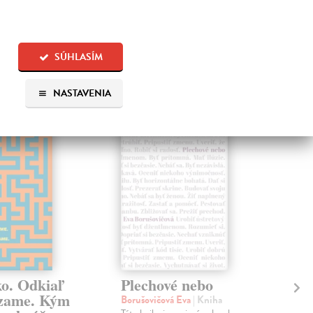
SÚHLASÍM
 aj:
NASTAVENIA
na sklade
na sklade
ko. Odkiaľ
Plechové nebo
Po
zame. Kým
Borušovičová Eva
| Kniha
Kun