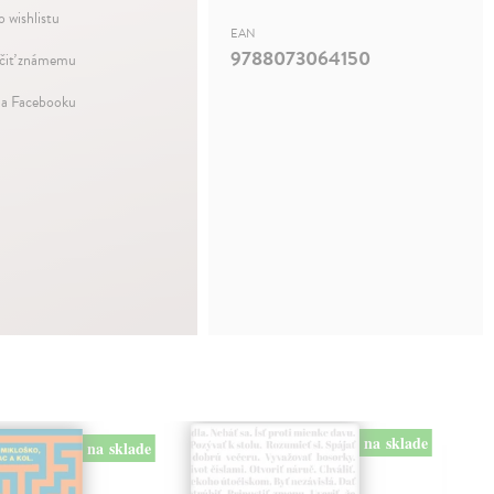
o wishlistu
EAN
9788073064150
iť známemu
na Facebooku
na sklade
na sklade