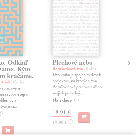
ko. Odkiaľ
Plechové nebo
Po
zame. Kým
Borušovičová Eva
| Kniha
Kun
m kráčame.
Táto kniha je spojením dvoch
Poma
projektov, na ktorých Eva
čty
ntišek
| Kniha
Borušovičová pracovala až do
naps
 spracovaná
svojich posledný...
česk
náša súbor esejí o
Na sklade
Na 
oblémoch
?
tvárania...
18,91 €
14
?
19,90 €
15,
?