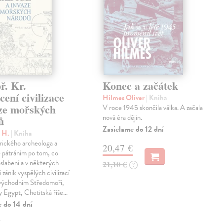
ř. Kr.
Konec a začátek
ení civilizace
Hilmes Oliver
| Kniha
aze mořských
V roce 1945 skončila válka. A začala
nová éra dějin.
ů
Zasielame do 12 dní
c H.
| Kniha
rického archeologa a
20,47 €
je pátráním po tom, co
oslabení a v některých
21,10 €
?
 zánik vyspělých civilizací
 východním Středomoří,
y Egypt, Chetitská říše…
e do 14 dní