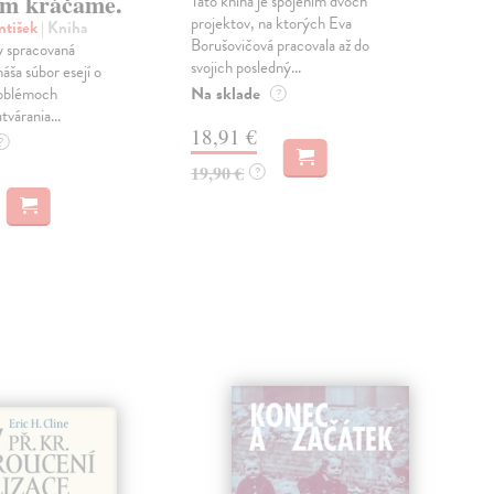
m kráčame.
Táto kniha je spojením dvoch
Poma
projektov, na ktorých Eva
čty
ntišek
| Kniha
Borušovičová pracovala až do
naps
 spracovaná
svojich posledný...
česk
náša súbor esejí o
Na sklade
Na 
oblémoch
?
tvárania...
18,91 €
14
?
19,90 €
15,
?