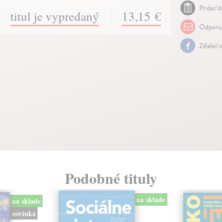
Pridať d
titul je vypredaný
13,15 €
Odporuč
Zdielať 
Podobné tituly
na sklade
na sklade
novinka