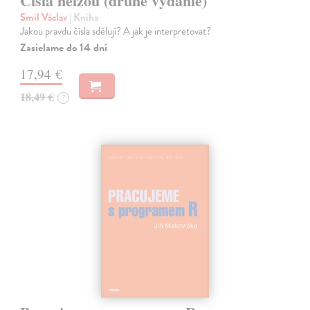
Čísla nelžou (druhé vydanie)
Smil Václav
| Kniha
Jakou pravdu čísla sdělují? A jak je interpretovat?
Zasielame do 14 dní
17,94 €
18,49 €
?