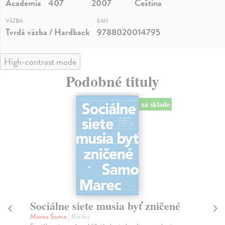
Academia
407
2007
Čeština
VÄZBA
EAN
Tvrdá väzba / Hardback
9788020014795
High-contrast mode
Podobné tituly
na sklade
Sociálne siete musia byť zničené
S
K
Marec Samo
| Kniha