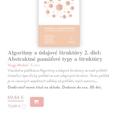
Algoritmy a údajové štruktúry 2. diel:
Abstraktné pamäťové typy a štruktúry
Varga Michal
| Kniha
Viacdielna publikácia Algoritmy a údajové štruktúry sa snaží priblížiť
čitateľovi špecifický pohľad na svet údajových štruktúr. Tento pohľad
je vo viacerých aspektoch odlišný od pohľadu iných autorov,…
Dodávateľ nemá titul na sklade. Dodanie do cca. 30 dní.
69,84 €
72,00 €
?