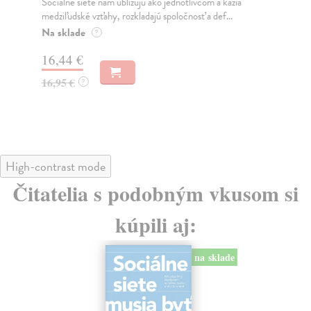
Sociálne siete nám ubližujú ako jednotlivcom a kazia
Mik
medziľudské vzťahy, rozkladajú spoločnosť a def...
Mon
o k
Na sklade
?
Na
16,44 €
23
16,95 €
?
24
High-contrast mode
Čitatelia s podobným vkusom si
kúpili aj:
na sklade