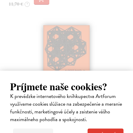
11,70 €
?
Príjmete naše cookies?
Geometrie hloubky prostoru
K prevádzke internetového kníhkupectva Artforum
využívame cookies slúžiace na zabezpečenie a meranie
Pako Albert, Regner Zdeněk (ed.)
| Kniha
Ve své pozdní, dlouho odkládané prvotině osmasedmdesátiletý autor
funkčnosti, marketingové účely a zaistenie vášho
nastavuje zrcadlo typicky českému dezolátovi, jednomu z těch
maximálneho pohodlia a spokojnosti.
mnoha, co uraženě stojí stranou pokroku. Nic se mu tady nelíbí,
jenom sprostě…