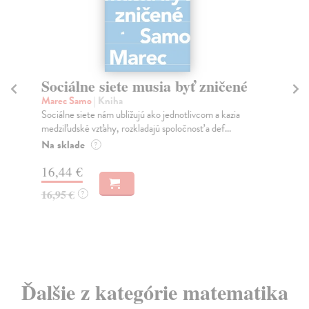
Sociálne siete musia byť zničené
S
K
Marec Samo
| Kniha
Sociálne siete nám ubližujú ako jednotlivcom a kazia
Mik
medziľudské vzťahy, rozkladajú spoločnosť a def...
Mon
o k
Na sklade
?
Na
16,44 €
23
16,95 €
?
24
Ďalšie z kategórie matematika