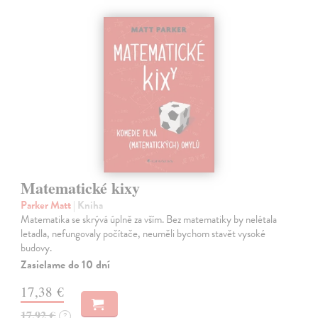
Matematické kixy
Parker Matt
| Kniha
Matematika se skrývá úplně za vším. Bez matematiky by nelétala
letadla, nefungovaly počítače, neuměli bychom stavět vysoké
budovy.
Zasielame do 10 dní
17,38 €
17,92 €
?