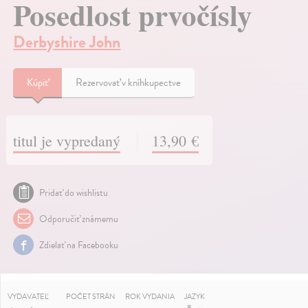
Posedlost prvočísly
Derbyshire John
Kúpiť
Rezervovať v kníhkupectve
titul je vypredaný
13,90 €
Pridať do wishlistu
Odporučiť známemu
Zdielať na Facebooku
VYDAVATEĽ
POČET STRÁN
ROK VYDANIA
JAZYK