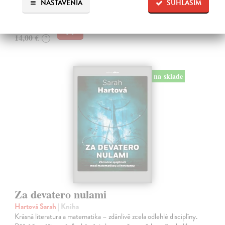
Zasielame do 12 dní
NASTAVENIA
SÚHLASÍM
13,58 €
14,00 €
?
na sklade
Za devatero nulami
Hartová Sarah
| Kniha
Krásná literatura a matematika – zdánlivě zcela odlehlé disciplíny.