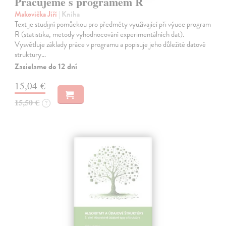
Pracujeme s programem R
Makovička Jiří
| Kniha
Text je studijní pomůckou pro předměty využívající při výuce program
R (statistika, metody vyhodnocování experimentálních dat).
Vysvětluje základy práce v programu a popisuje jeho důležité datové
struktury…
Zasielame do 12 dní
15,04 €
15,50 €
?