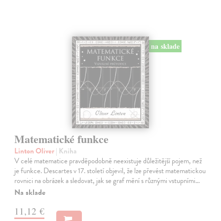
na sklade
Matematické funkce
Linton Oliver
| Kniha
V celé matematice pravděpodobně neexistuje důležitější pojem, než
je funkce. Descartes v 17. století objevil, že lze převést matematickou
rovnici na obrázek a sledovat, jak se graf mění s různými vstupními…
Na sklade
11,12 €