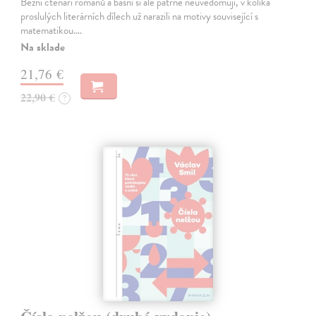
Běžní čtenáři románů a básní si ale patrně neuvědomují, v kolika
proslulých literárních dílech už narazili na motivy související s
matematikou.…
Na sklade
21,76 €
22,90 €
?