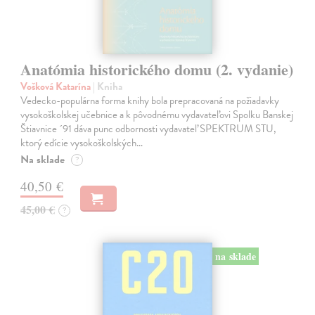
Anatómia historického domu (2. vydanie)
Vošková Katarína
| Kniha
Vedecko-populárna forma knihy bola prepracovaná na požiadavky
vysokoškolskej učebnice a k pôvodnému vydavateľovi Spolku Banskej
Štiavnice ´91 dáva punc odbornosti vydavateľ SPEKTRUM STU,
ktorý edície vysokoškolských…
Na sklade
?
40,50 €
45,00 €
?
na sklade