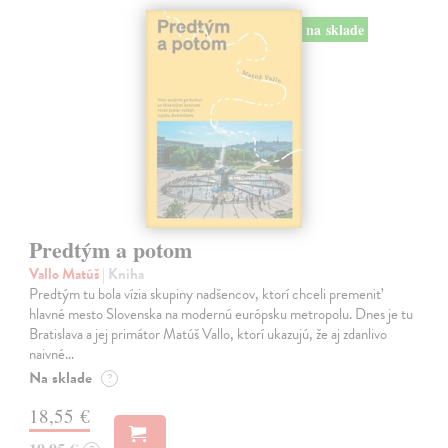
na sklade
Predtým a potom
Vallo Matúš
| Kniha
Predtým tu bola vízia skupiny nadšencov, ktorí chceli premeniť
hlavné mesto Slovenska na modernú európsku metropolu. Dnes je tu
Bratislava a jej primátor Matúš Vallo, ktorí ukazujú, že aj zdanlivo
naivné…
Na sklade
?
18,55 €