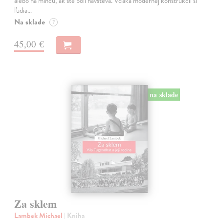
alebo na mincu, ak ste boli návšteva. Vďaka modernej konštrukcii si
ľudia…
Na sklade
?
45,00 €
na sklade
Za sklem
Lambek Michael
| Kniha