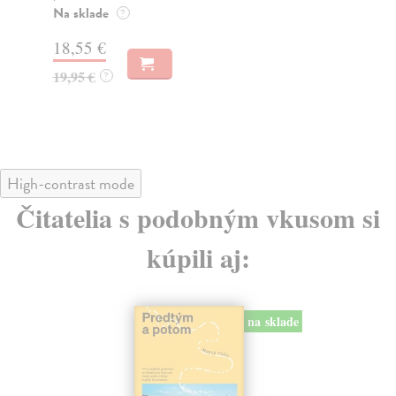
muž
Na sklade
?
Za
31,21 €
22
32,85 €
?
24
High-contrast mode
Čitatelia s podobným vkusom si
kúpili aj:
na sklade