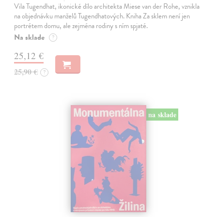
Vila Tugendhat, ikonické dílo architekta Miese van der Rohe, vznikla
na objednávku manželů Tugendhatových. Kniha Za sklem není jen
portrétem domu, ale zejména rodiny s ním spjaté.
Na sklade
?
25,12 €
25,90 €
?
na sklade