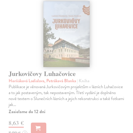
Jurkovičovy Luhačovice
Horňáková Ladislava, Petráková Blanka
| Kniha
Publikace je věnovaná Jurkovičovým projektům v lázních Luhačovice
a to jak postaveným, tak nepostaveným. Třetí vydání je doplněno
nově textem o Slunečních lázních a jejich rekonstrukci a také fotkami
jak…
Zasielame do 12 dní
8,63 €
8,90 €
?