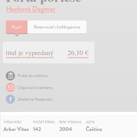
Hochová Dagmar
Kúpiť
Rezervovať v kníhkupectve
titul je vypredaný
26,10 €
Pridať do wishlistu
Odporučiť známemu
Zdielať na Facebooku
VYDAVATEĽ
POČET STRÁN
ROK VYDANIA
JAZYK
Arbor Vitae
142
2004
Čeština