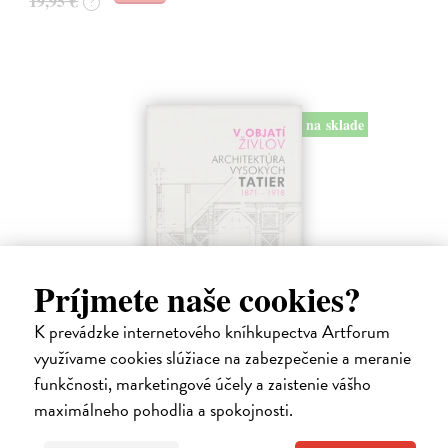
19,95 €
?
na sklade
Príjmete naše cookies?
V objatí živlov
K prevádzke internetového kníhkupectva Artforum
Semančík Maroš
| Kniha
využívame cookies slúžiace na zabezpečenie a meranie
Monografia, ktorá vznikla na základe skoro 20 ročného výskumu
obsahuje analýzy najdôležitejších stavieb ako aj súpis všetkých 293
funkčnosti, marketingové účely a zaistenie vášho
budov, ktoré boli v tom čase postavené alebo navrhované so
maximálneho pohodlia a spokojnosti.
základnými údajmi.…
Na sklade
?