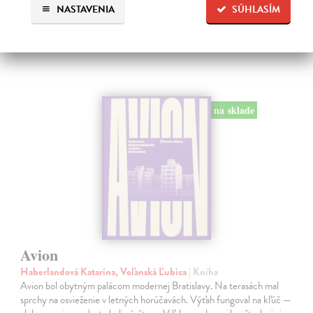
NASTAVENIA
SÚHLASÍM
179,00 €
na sklade
Avion
Haberlandová Katarína, Voľanská Ľubica
| Kniha
Avion bol obytným palácom modernej Bratislavy. Na terasách mal
sprchy na osvieženie v letných horúčavách. Výťah fungoval na kľúč —