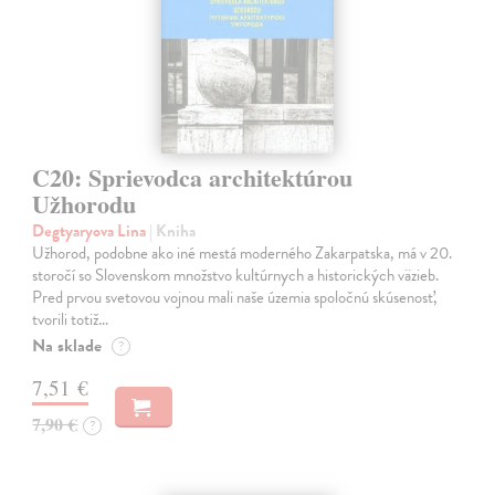
C20: Sprievodca architektúrou
Užhorodu
Degtyaryova Lina
| Kniha
Užhorod, podobne ako iné mestá moderného Zakarpatska, má v 20.
storočí so Slovenskom množstvo kultúrnych a historických väzieb.
Pred prvou svetovou vojnou mali naše územia spoločnú skúsenosť,
tvorili totiž…
Na sklade
?
7,51 €
7,90 €
?