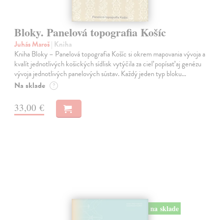
Bloky. Panelová topografia Košíc
Juhás Maroš
| Kniha
Kniha Bloky – Panelová topografia Košíc si okrem mapovania vývoja a
kvalít jednotlivých košických sídlisk vytýčila za cieľ popísať aj genézu
vývoja jednotlivých panelových sústav. Každý jeden typ bloku…
Na sklade
?
33,00 €
na sklade