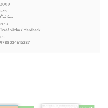
2008
JAZYK
Čeština
VÄZBA
Tvrdá väzba / Hardback
EAN
9788024615387
na sklade