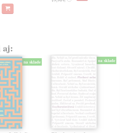
 aj:
na sklade
na sklade