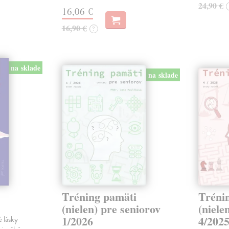
24,90 €
16,06 €
16,90 €
?
na sklade
na sklade
Tréning pamäti
Tréni
(nielen) pre seniorov
(niele
1/2026
4/202
 lásky