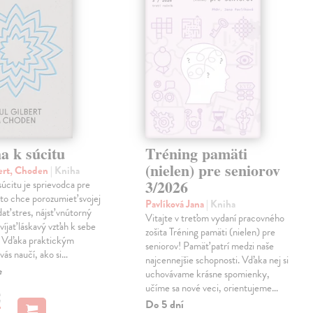
a k súcitu
Tréning pamäti
(nielen) pre seniorov
ert, Choden
| Kniha
3/2026
úcitu je sprievodca pre
to chce porozumieť svojej
Pavlíková Jana
| Kniha
dať stres, nájsť vnútorný
Vitajte v treťom vydaní pracovného
víjať láskavý vzťah k sebe
zošita Tréning pamäti (nielen) pre
. Vďaka praktickým
seniorov! Pamäť patrí medzi naše
vás naučí, ako si…
najcennejšie schopnosti. Vďaka nej si
e
uchovávame krásne spomienky,
učíme sa nové veci, orientujeme…
€
Do 5 dní