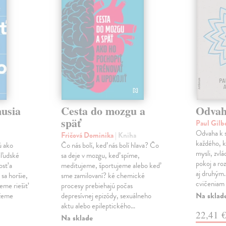
musia
Cesta do mozgu a
Odvah
späť
Paul Gilb
Odvaha k s
Fričová Dominika
| Kniha
každého, k
ú ako
Čo nás bolí, keď nás bolí hlava? Čo
mysli, zvlá
iľudské
sa deje v mozgu, keď spíme,
pokoj a roz
osť a
meditujeme, športujeme alebo keď
aj druhým
sa horšie,
sme zamilovaní? ké chemické
cvičeniam 
eme riešiť
procesy prebiehajú počas
Na sklad
ážeme
depresívnej epizódy, sexuálneho
aktu alebo epileptického…
22,41 
Na sklade