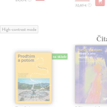
32,85 €
?
High-contrast mode
Čit
na sklade