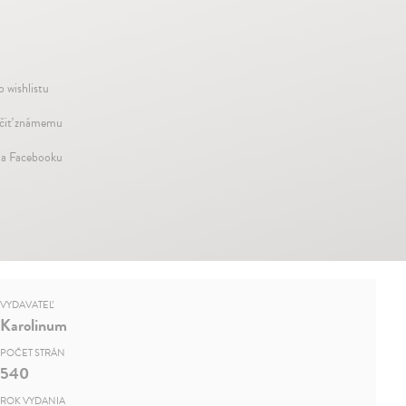
o wishlistu
iť známemu
na Facebooku
VYDAVATEĽ
Karolinum
POČET STRÁN
540
ROK VYDANIA