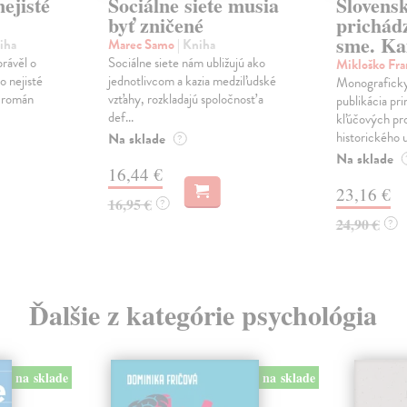
ejisté
Sociálne siete musia
Slovens
byť zničené
prichád
sme. Ka
iha
Marec Samo
| Kniha
právěl o
Sociálne siete nám ubližujú ako
Mikloško Fra
o nejisté
jednotlivcom a kazia medziľudské
Monograficky
ý román
vzťahy, rozkladajú spoločnosť a
publikácia pri
def...
kľúčových pr
historického u
Na sklade
?
Na sklade
16,44 €
23,16 €
16,95 €
?
24,90 €
?
Ďalšie z kategórie psychológia
na sklade
na sklade