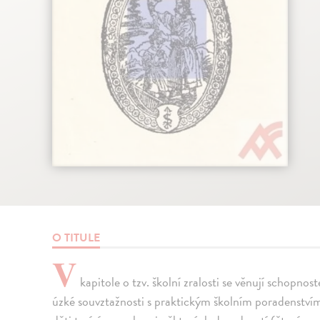
O TITULE
V
kapitole o tzv. školní zralosti se věnují schopnos
úzké souvztažnosti s praktickým školním poradenstvím