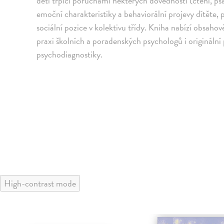
děti trpící poruchami některých dovedností (čtení, psa
emoční charakteristiky a behaviorální projevy dítěte,
sociální pozice v kolektivu třídy. Kniha nabízí obsaho
praxi školních a poradenských psychologů i originální
psychodiagnostiky.
High-contrast mode