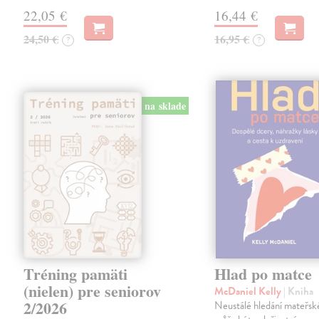
22,05 €
16,44 €
24,50 €
16,95 €
?
?
na sklade
Tréning pamäti
Hlad po matce
(nielen) pre seniorov
McDaniel Kelly
| Kniha
2/2026
Neustálé hledání mateřské