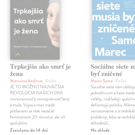
Trpkejšia ako smrť je
Sociálne siete 
žena
byť zničené
Marneros Andreas
| Kniha
Marec Samo
| Kniha
JE TO MOŽNO NAJVÄČŠIA
Sociálne siete nám ubližuj
REVOLÚCIA NAŠICH DNÍ:
jednotlivcom a kazia medz
rovnocennosť a rovnoprávnosť ženy
vzťahy, rozkladajú spoločn
a muža. Vojna a mier medzi
deformujú politiku. Máme 
pohlaviami sa však nezačali
nerozumieme si a nedokáž
feminizmom 20. storočia, ale ich
problémy, lebo sa nedok
spolužitím.
dohodnúť…
Zasielame do 14 dní
Na sklade