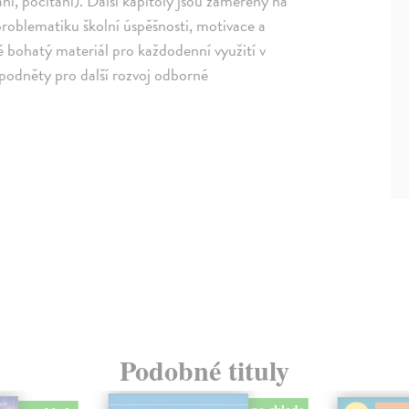
ní, počítání). Další kapitoly jsou zaměřeny na
 problematiku školní úspěšnosti, motivace a
vě bohatý materiál pro každodenní využití v
 podněty pro další rozvoj odborné
Podobné tituly