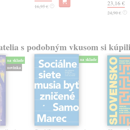
23,16 €
16,95 €
?
24,90 €
?
atelia s podobným vkusom si kúpili
na sklade
na sklade
novinka