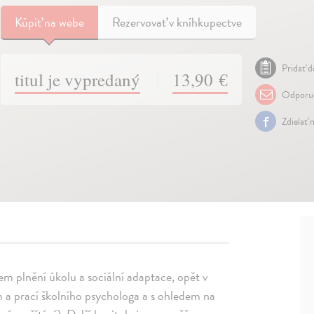
Kúpiť
na webe
Rezervovať v kníhkupectve
Pridať d
titul je vypredaný
13,90 €
Odporuč
Zdielať 
tem plnění úkolu a sociální adaptace, opět v
 a prací školního psychologa a s ohledem na