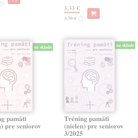
?
3,33 €
3,70 €
?
na sklade
na sklade
ng pamäti
Tréning pamäti
n) pre seniorov
(nielen) pre seniorov
5
3/2025