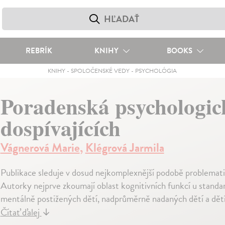
REBRÍK
KNIHY
BOOKS
KNIHY
-
SPOLOČENSKÉ VEDY
-
PSYCHOLÓGIA
Poradenská psychologick
dospívajících
Vágnerová Marie
,
Klégrová Jarmila
Publikace sleduje v dosud nejkomplexnější podobě problemati
Autorky nejprve zkoumají oblast kognitivních funkcí u standar
mentálně postižených dětí, nadprůměrně nadaných dětí a dětí 
Čítať ďalej
↓