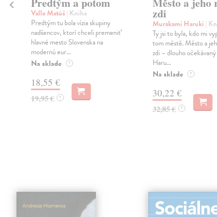
Predtým a potom
Město a jeho n
zdi
Vallo Matúš
| Kniha
Predtým tu bola vízia skupiny
Murakami Haruki
| Kn
nadšencov, ktorí chceli premeniť
Ty jsi to byla, kdo mi vy
hlavné mesto Slovenska na
tom městě. Město a jeh
modernú eur...
zdi – dlouho očekávan
Haru...
Na sklade
?
Na sklade
?
18,55 €
30,22 €
19,95 €
?
32,85 €
?