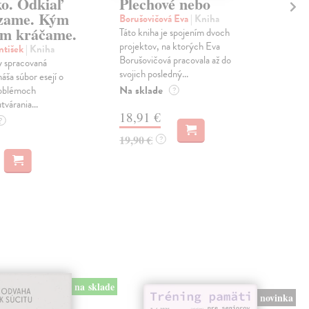
ko. Odkiaľ
Plechové nebo
Po
zame. Kým
Borušovičová Eva
| Kniha
Kun
m kráčame.
Táto kniha je spojením dvoch
Poma
projektov, na ktorých Eva
čty
ntišek
| Kniha
Borušovičová pracovala až do
naps
 spracovaná
svojich posledný...
česk
náša súbor esejí o
Na sklade
Na 
oblémoch
?
tvárania...
18,91 €
14
?
19,90 €
15,
?
na sklade
novinka