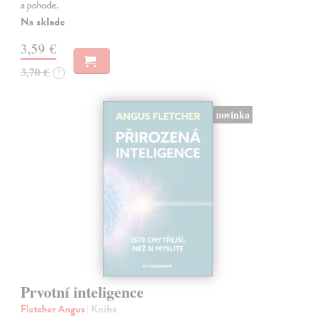
a pohode.
Na sklade
3,59 €
3,70 €
?
novinka
Prvotní inteligence
Fletcher Angus
| Kniha