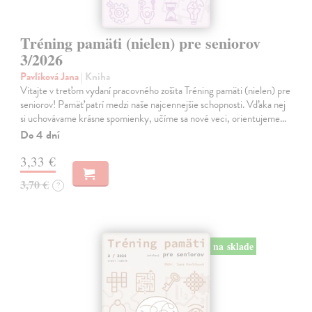
Tréning pamäti (nielen) pre seniorov
3/2026
Pavlíková Jana
| Kniha
Vitajte v treťom vydaní pracovného zošita Tréning pamäti (nielen) pre
seniorov! Pamäť patrí medzi naše najcennejšie schopnosti. Vďaka nej
si uchovávame krásne spomienky, učíme sa nové veci, orientujeme…
Do 4 dní
3,33 €
3,70 €
?
na sklade