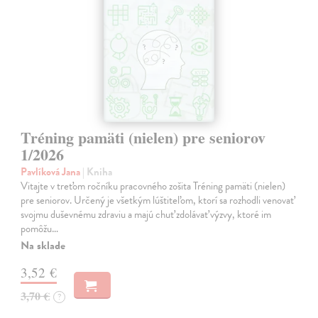
Tréning pamäti (nielen) pre seniorov
1/2026
Pavlíková Jana
| Kniha
Vitajte v treťom ročníku pracovného zošita Tréning pamäti (nielen)
pre seniorov. Určený je všetkým lúštiteľom, ktorí sa rozhodli venovať
svojmu duševnému zdraviu a majú chuť zdolávať výzvy, ktoré im
pomôžu…
Na sklade
3,52 €
3,70 €
?