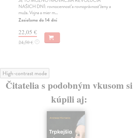
JE TO MOŽNO NAJVÄČŠIA REVOLÚCIA
Tát
NAŠICH DNÍ: rovnocennosť a rovnoprávnosť ženy a
Bor
muža. Vojna a mier m...
Na
Zasielame do 14 dní
18
22,05 €
19
24,50 €
?
High-contrast mode
Čitatelia s podobným vkusom si
kúpili aj: