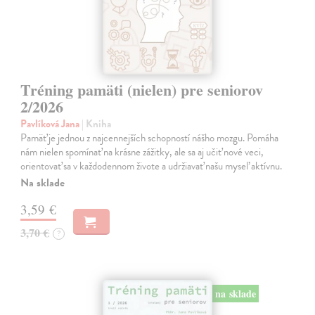
Tréning pamäti (nielen) pre seniorov
2/2026
Pavlíková Jana
| Kniha
Pamäť je jednou z najcennejších schopností nášho mozgu. Pomáha
nám nielen spomínať na krásne zážitky, ale sa aj učiť nové veci,
orientovať sa v každodennom živote a udržiavať našu myseľ aktívnu.
Na sklade
3,59 €
3,70 €
?
na sklade