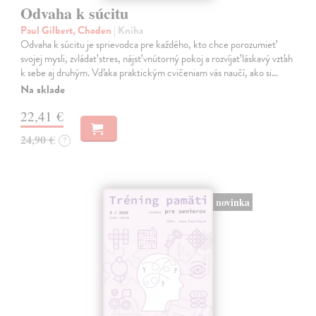
Odvaha k súcitu
Paul Gilbert, Choden
| Kniha
Odvaha k súcitu je sprievodca pre každého, kto chce porozumieť
svojej mysli, zvládať stres, nájsť vnútorný pokoj a rozvíjať láskavý vzťah
k sebe aj druhým. Vďaka praktickým cvičeniam vás naučí, ako si…
Na sklade
22,41 €
24,90 €
?
novinka