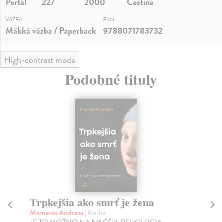
Portál
227
2000
Čeština
VÄZBA
EAN
Mäkká väzba / Paperback
9788071783732
High-contrast mode
Podobné tituly
Trpkejšia ako smrť je žena
P
Marneros Andreas
| Kniha
Bor