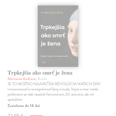
Trpkejšia ako smrť je žena
Marneros Andreas
| Kniha
JE TO MOŽNO NAJVÄČŠIA REVOLÚCIA NAŠICH DNÍ:
rovnocennosť a rovnoprávnosť ženy a muža. Vojna a mier medzi
pohlaviami sa však nezačali feminizmom 20. storočia, ale ich
spolužitím.
Zasielame do 14 dní
22,05 €