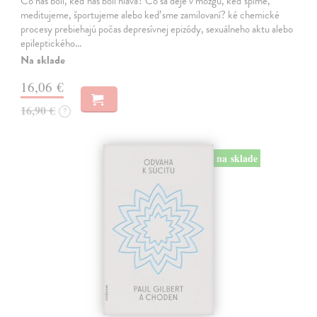
Čo nás bolí, keď nás bolí hlava? Čo sa deje v mozgu, keď spíme,
meditujeme, športujeme alebo keď sme zamilovaní? ké chemické
procesy prebiehajú počas depresívnej epizódy, sexuálneho aktu alebo
epileptického…
Na sklade
16,06 €
16,90 €
?
na sklade