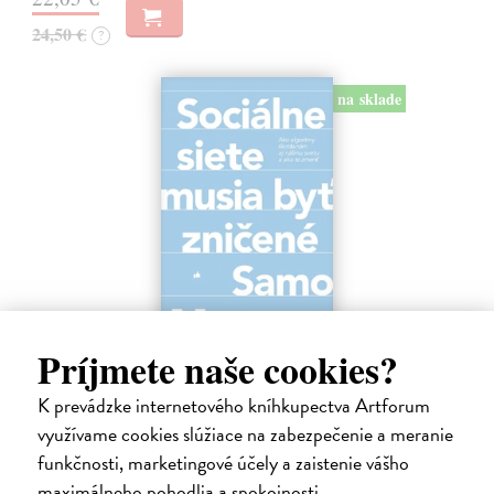
24,50 €
?
na sklade
Príjmete naše cookies?
Sociálne siete musia byť zničené
K prevádzke internetového kníhkupectva Artforum
Marec Samo
| Kniha
Sociálne siete nám ubližujú ako jednotlivcom a kazia medziľudské
využívame cookies slúžiace na zabezpečenie a meranie
vzťahy, rozkladajú spoločnosť a deformujú politiku. Máme sa horšie,
funkčnosti, marketingové účely a zaistenie vášho
nerozumieme si a nedokážeme riešiť problémy, lebo sa nedokážeme
maximálneho pohodlia a spokojnosti.
dohodnúť…