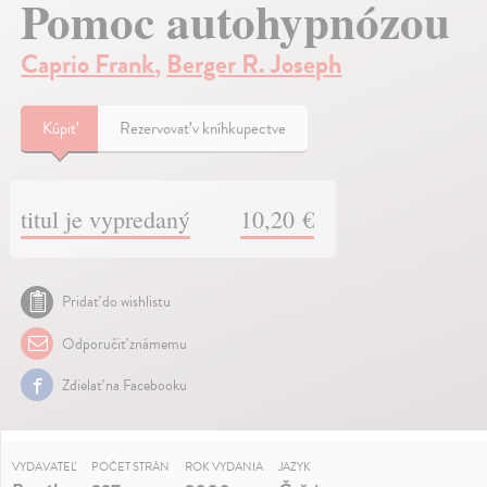
Pomoc autohypnózou
Caprio Frank
,
Berger R. Joseph
Kúpiť
Rezervovať v kníhkupectve
titul je vypredaný
10,20 €
Pridať do wishlistu
Odporučiť známemu
Zdielať na Facebooku
VYDAVATEĽ
POČET STRÁN
ROK VYDANIA
JAZYK