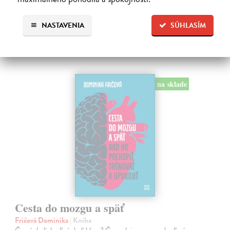
Na sklade
NASTAVENIA
SÚHLASÍM
16,44 €
16,95 €
?
na sklade
Cesta do mozgu a späť
Fričová Dominika
| Kniha