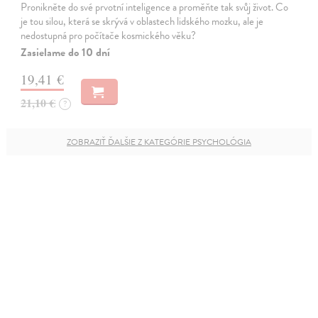
Pronikněte do své prvotní inteligence a proměňte tak svůj život. Co
je tou silou, která se skrývá v oblastech lidského mozku, ale je
nedostupná pro počítače kosmického věku?
Zasielame do 10 dní
19,41 €
21,10 €
?
ZOBRAZIŤ ĎALŠIE Z KATEGÓRIE PSYCHOLÓGIA