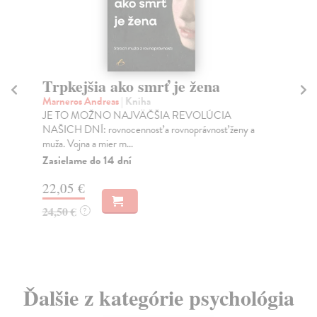
Trpkejšia ako smrť je žena
P
Marneros Andreas
| Kniha
Bor
JE TO MOŽNO NAJVÄČŠIA REVOLÚCIA
Tát
NAŠICH DNÍ: rovnocennosť a rovnoprávnosť ženy a
Bor
muža. Vojna a mier m...
Na
Zasielame do 14 dní
18
22,05 €
19
24,50 €
?
Ďalšie z kategórie psychológia