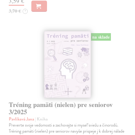
3,59 €
3,70 €
?
na sklade
Tréning pamäti (nielen) pre seniorov
3/2025
Pavlíková Jana
| Kniha
Preverte svoje vedomosti a zachovajte si myseľ sviežu a činorodú.
Tréning pamäti (nielen) pre seniorov navyše prispeje j k dobrej nálade