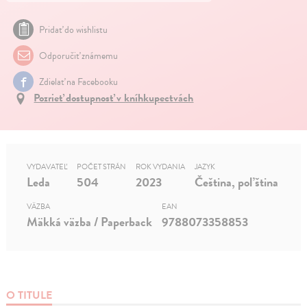
Pridať do wishlistu
Odporučiť známemu
Zdielať na Facebooku
Pozrieť dostupnosť v kníhkupectvách
VYDAVATEĽ
POČET STRÁN
ROK VYDANIA
JAZYK
Leda
504
2023
Čeština, poľština
VÄZBA
EAN
Mäkká väzba / Paperback
9788073358853
O TITULE