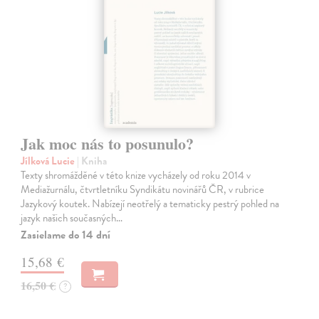
Jak moc nás to posunulo?
Jílková Lucie
| Kniha
Texty shromážděné v této knize vycházely od roku 2014 v
Mediažurnálu, čtvrtletníku Syndikátu novinářů ČR, v rubrice
Jazykový koutek. Nabízejí neotřelý a tematicky pestrý pohled na
jazyk našich současných…
Zasielame do 14 dní
15,68 €
16,50 €
?