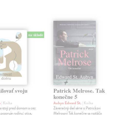
na sklade
lovať svoju
Patrick Melrose. Tak
konečne 5
a
| Kniha
Aubyn Edward St.
| Kniha
na stojí pred domom a cez
Záverečný diel série o Patrickovi
 pozoruje rodinu: otca,
Melrosovi Tak konečne sa roztáča