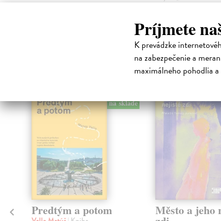
Príjmete na
K prevádzke internetové
High-contrast mode
na zabezpečenie a merani
Čit
maximálneho pohodlia a 
na sklade
Predtým a potom
Město a jeho n
zdi
Vallo Matúš
| Kniha