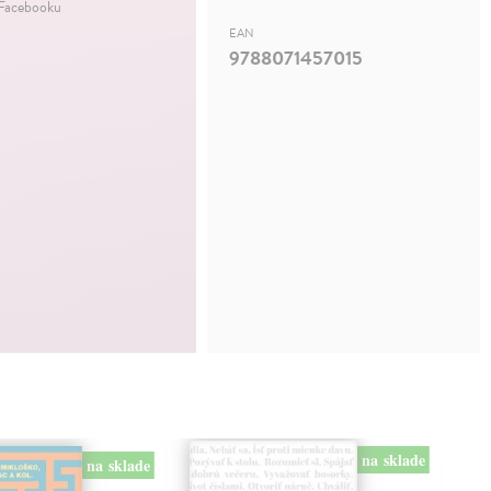
 Facebooku
EAN
9788071457015
na sklade
na sklade