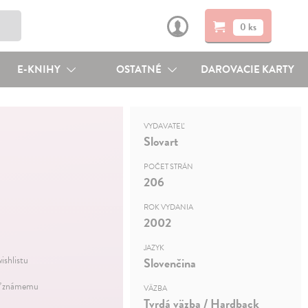
0 ks
E-KNIHY
OSTATNÉ
DAROVACIE KARTY
VYDAVATEĽ
Slovart
POČET STRÁN
206
ROK VYDANIA
2002
JAZYK
ishlistu
Slovenčina
ť známemu
VÄZBA
Tvrdá väzba / Hardback