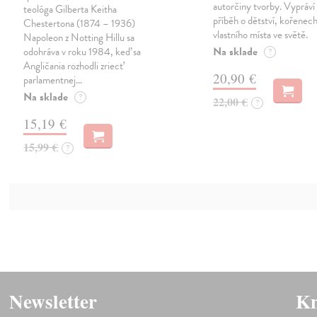
autorčiny tvorby. Vypráví
teológa Gilberta Keitha
příběh o dětství, kořenech
Chestertona (1874 – 1936)
vlastního místa ve světě.
Napoleon z Notting Hillu sa
Na sklade
odohráva v roku 1984, keď sa
?
Angličania rozhodli zriecť
20,90 €
parlamentnej…
Na sklade
?
22,00 €
?
15,19 €
15,99 €
?
Newsletter
Kn