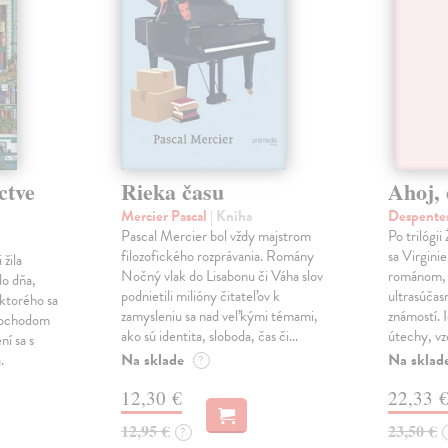
ctve
Rieka času
Ahoj, 
Mercier Pascal
| Kniha
Despentes
Pascal Mercier bol vždy majstrom
Po trilógi
filozofického rozprávania. Romány
sa Virgini
žila
Nočný vlak do Lisabonu či Váha slov
románom, 
do dňa,
podnietili milióny čitateľov k
ultrasúča
 ktorého sa
zamysleniu sa nad veľkými témami,
známostí. 
imochodom
ako sú identita, sloboda, čas či…
útechy, vzd
ní sa s
Na sklade
Na sklad
.
?
12,30 €
22,33 
12,95 €
23,50 €
?