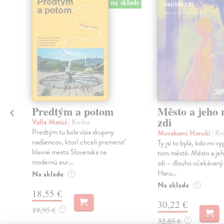
na sklade
Predtým a potom
Město a jeho n
zdi
Vallo Matúš
| Kniha
Predtým tu bola vízia skupiny
Murakami Haruki
| Kn
nadšencov, ktorí chceli premeniť
Ty jsi to byla, kdo mi vy
hlavné mesto Slovenska na
tom městě. Město a jeh
modernú eur...
zdi – dlouho očekávan
Haru...
Na sklade
?
Na sklade
?
18,55 €
30,22 €
19,95 €
?
32,85 €
?