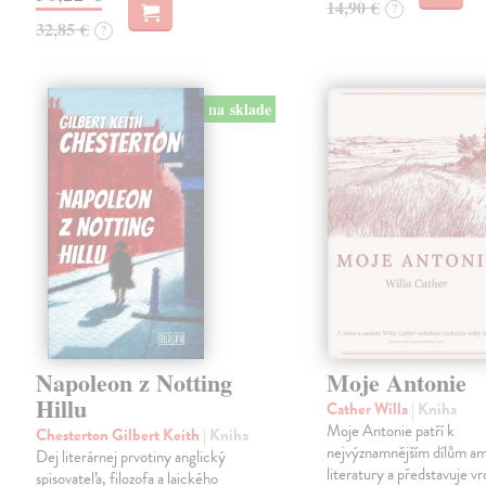
14,90 €
?
32,85 €
?
na sklade
Napoleon z Notting
Moje Antonie
Hillu
Cather Willa
| Kniha
Moje Antonie patří k
Chesterton Gilbert Keith
| Kniha
nejvýznamnějším dílům a
Dej literárnej prvotiny anglický
literatury a představuje vr
spisovateľa, filozofa a laického