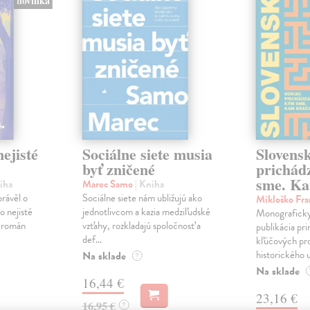
novinka
ejisté
Sociálne siete musia
Slovens
byť zničené
prichád
sme. Ka
iha
Marec Samo
| Kniha
právěl o
Sociálne siete nám ubližujú ako
Mikloško Fra
o nejisté
jednotlivcom a kazia medziľudské
Monograficky
ý román
vzťahy, rozkladajú spoločnosť a
publikácia pri
def...
kľúčových pr
historického u
Na sklade
?
Na sklade
16,44 €
23,16 €
16,95 €
?