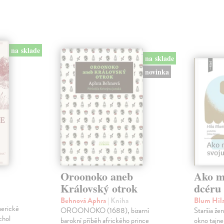
na sklade
na sklade
novinka
Oroonoko aneb
Ako mi
Královský otrok
dcéru
Behnová Aphra
| Kniha
Blum Hil
merické
OROONOKO (1688), bizarní
Staršia že
chol
barokní příběh afrického prince
okno tajne