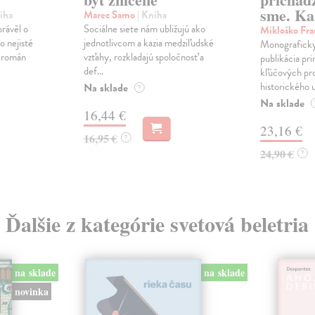
sme. Ka
iha
Marec Samo
| Kniha
právěl o
Sociálne siete nám ubližujú ako
Mikloško Fra
o nejisté
jednotlivcom a kazia medziľudské
Monograficky
ý román
vzťahy, rozkladajú spoločnosť a
publikácia pri
def...
kľúčových pr
historického u
Na sklade
?
Na sklade
16,44 €
23,16 €
16,95 €
?
24,90 €
?
Ďalšie z kategórie svetová beletria
na sklade
na sklade
novinka