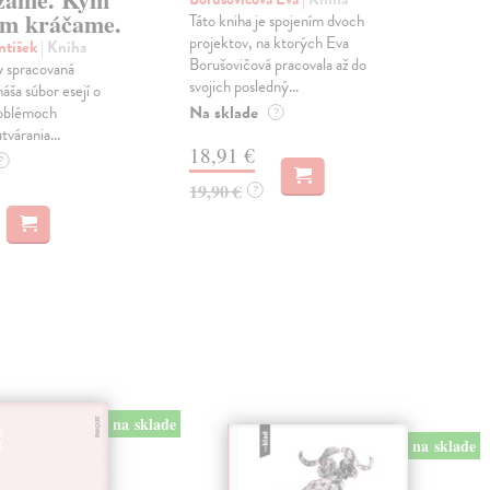
m kráčame.
Táto kniha je spojením dvoch
Poma
projektov, na ktorých Eva
čty
ntišek
| Kniha
Borušovičová pracovala až do
naps
 spracovaná
svojich posledný...
česk
náša súbor esejí o
Na sklade
Na 
oblémoch
?
tvárania...
18,91 €
14
?
19,90 €
15,
?
na sklade
na sklade