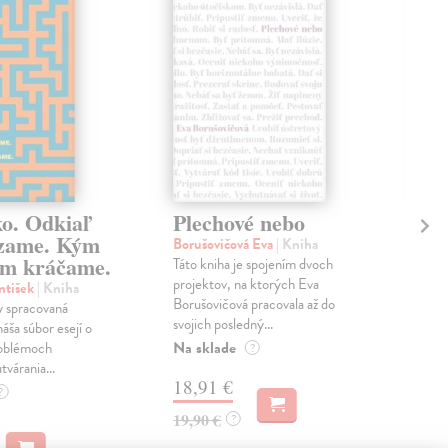
ko. Odkiaľ
Plechové nebo
Po
zame. Kým
Borušovičová Eva
| Kniha
Kun
m kráčame.
Táto kniha je spojením dvoch
Poma
projektov, na ktorých Eva
čty
ntišek
| Kniha
Borušovičová pracovala až do
naps
 spracovaná
svojich posledný...
česk
náša súbor esejí o
Na sklade
Na 
oblémoch
?
tvárania...
18,91 €
14
?
19,90 €
15,
?