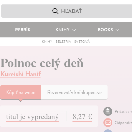
REBRÍK
KNIHY
BOOKS
KNIHY
-
BELETRIA
-
SVETOVÁ
Polnoc celý deň
Kureishi Hanif
Kúpiť
na webe
Rezervovať v kníhkupectve
Pridať do w
titul je vypredaný
8,27 €
Odporuči