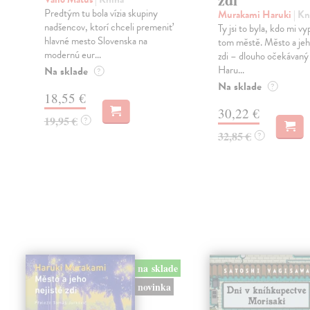
Predtým tu bola vízia skupiny
Murakami Haruki
| Kn
nadšencov, ktorí chceli premeniť
Ty jsi to byla, kdo mi vy
hlavné mesto Slovenska na
tom městě. Město a jeh
modernú eur...
zdi – dlouho očekávan
Haru...
Na sklade
?
Na sklade
?
18,55 €
30,22 €
19,95 €
?
32,85 €
?
na sklade
novinka