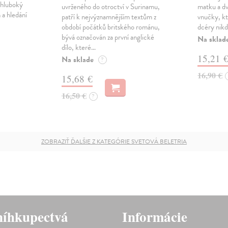
 hluboký
uvrženého do otroctví v Surinamu,
matku a dv
 a hledání
patří k nejvýznamnějším textům z
vnučky, kt
období počátků britského románu,
dcéry nikd
bývá označován za první anglické
Na sklad
dílo, které…
15,21 
Na sklade
?
16,90 €
15,68 €
16,50 €
?
ZOBRAZIŤ ĎALŠIE Z KATEGÓRIE SVETOVÁ BELETRIA
íhkupectvá
Informácie