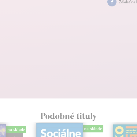
Zdielať na
Podobné tituly
na sklade
na sklade