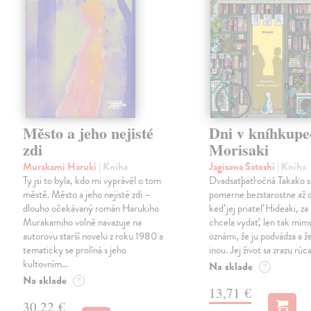
Město a jeho nejisté
Dni v kníhkupe
zdi
Morisaki
Murakami Haruki
| Kniha
Jagisawa Satoshi
| Kniha
Ty jsi to byla, kdo mi vyprávěl o tom
Dvadsaťpäťročná Takako si 
městě. Město a jeho nejisté zdi –
pomerne bezstarostne až 
dlouho očekávaný román Harukiho
keď jej priateľ Hideaki, za
Murakamiho volně navazuje na
chcela vydať, len tak m
autorovu starší novelu z roku 1980 a
oznámi, že ju podvádza a že
tematicky se prolíná s jeho
inou. Jej život sa zrazu rúca
kultovním…
Na sklade
?
Na sklade
?
13,71 €
30,22 €