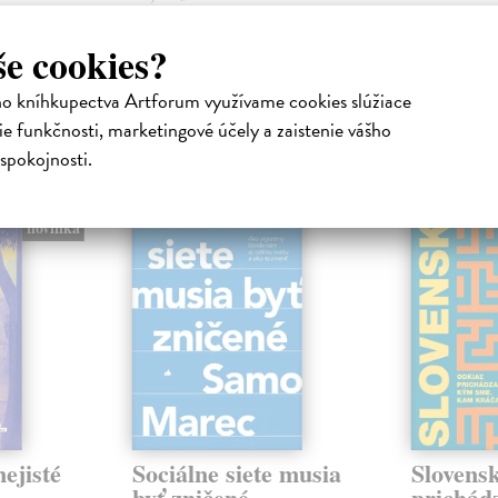
24,90 €
?
še cookies?
ho kníhkupectva Artforum využívame cookies slúžiace
e funkčnosti, marketingové účely a zaistenie vášho
atelia s podobným vkusom si kúpili
spokojnosti.
na sklade
na sklade
novinka
ejisté
Sociálne siete musia
Slovens
byť zničené
prichád