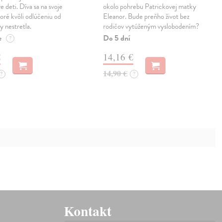
e deti. Díva sa na svoje
okolo pohrebu Patrickovej matky
oré kvôli odlúčeniu od
Eleanor. Bude preňho život bez
y nestretla.
rodičov vytúženým vyslobodením?
e
Do 5 dní
?
€
14,16 €
14,90 €
?
?
Kontakt