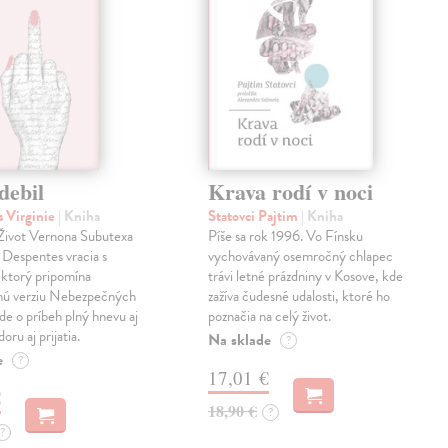
debil
Krava rodí v noci
 Virginie
| Kniha
Statovci Pajtim
| Kniha
i Život Vernona Subutexa
Píše sa rok 1996. Vo Fínsku
e Despentes vracia s
vychovávaný osemročný chlapec
ktorý pripomína
trávi letné prázdniny v Kosove, kde
snú verziu Nebezpečných
zažíva čudesné udalosti, ktoré ho
Ide o príbeh plný hnevu aj
poznačia na celý život.
oru aj prijatia.
Na sklade
?
e
?
17,01 €
€
18,90 €
?
?