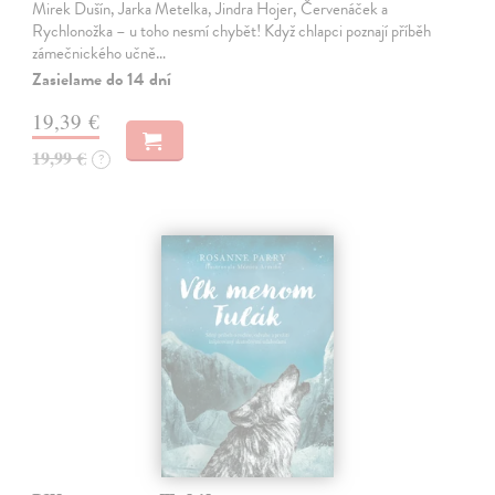
Mirek Dušín, Jarka Metelka, Jindra Hojer, Červenáček a
Rychlonožka – u toho nesmí chybět! Když chlapci poznají příběh
zámečnického učně…
Zasielame do 14 dní
19,39 €
19,99 €
?