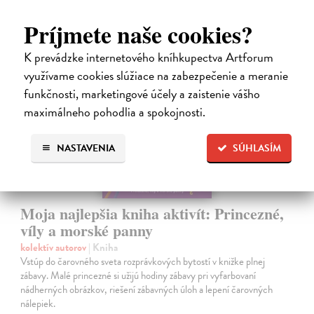
Príjmete naše cookies?
K prevádzke internetového kníhkupectva Artforum
využívame cookies slúžiace na zabezpečenie a meranie
funkčnosti, marketingové účely a zaistenie vášho
maximálneho pohodlia a spokojnosti.
NASTAVENIA
SÚHLASÍM
Moja najlepšia kniha aktivít: Princezné,
víly a morské panny
kolektív autorov
| Kniha
Vstúp do čarovného sveta rozprávkových bytostí v knižke plnej
zábavy. Malé princezné si užijú hodiny zábavy pri vyfarbovaní
nádherných obrázkov, riešení zábavných úloh a lepení čarovných
nálepiek.