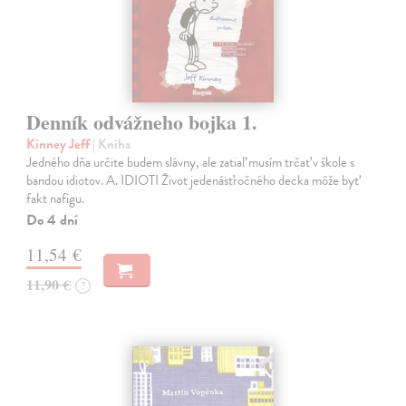
Denník odvážneho bojka 1.
Kinney Jeff
| Kniha
Jedného dňa určite budem slávny, ale zatiaľ musím trčať v škole s
bandou idiotov. A. IDIOTI Život jedenásťročného decka môže byť
fakt nafigu.
Do 4 dní
11,54 €
11,90 €
?