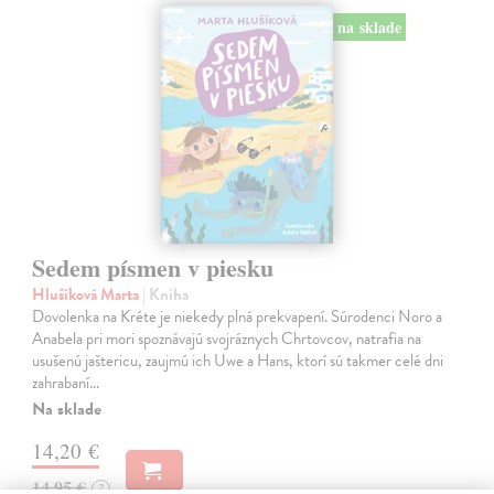
na sklade
Sedem písmen v piesku
Hlušíková Marta
| Kniha
Dovolenka na Kréte je niekedy plná prekvapení. Súrodenci Noro a
Anabela pri mori spoznávajú svojráznych Chrtovcov, natrafia na
usušenú jaštericu, zaujmú ich Uwe a Hans, ktorí sú takmer celé dni
zahrabaní…
Na sklade
14,20 €
14,95 €
?