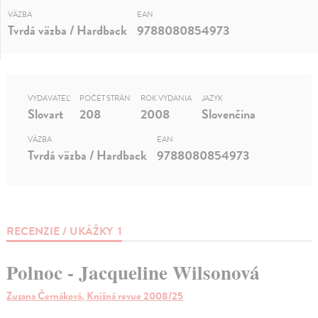
VÄZBA
EAN
Tvrdá väzba / Hardback
9788080854973
VYDAVATEĽ
POČET STRÁN
ROK VYDANIA
JAZYK
Slovart
208
2008
Slovenčina
VÄZBA
EAN
Tvrdá väzba / Hardback
9788080854973
RECENZIE / UKÁŽKY
1
Polnoc - Jacqueline Wilsonová
Zuzana Černáková, Knižná revue 2008/25