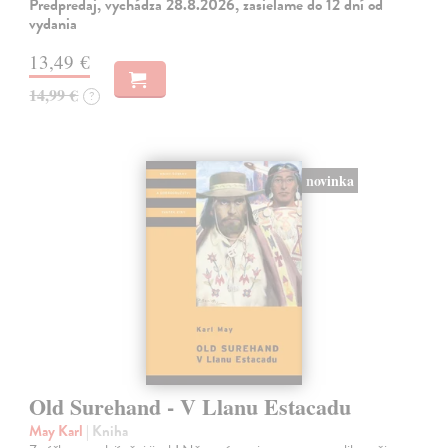
Predpredaj, vychádza 28.8.2026, zasielame do 12 dní od
vydania
13,49 €
14,99 €
?
novinka
Old Surehand - V Llanu Estacadu
May Karl
| Kniha