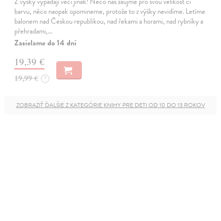
Z výšky vypadají věci jinak! Něco nás zaujme pro svou velikost či
barvu, něco naopak opomineme, protože to z výšky nevidíme. Letíme
balonem nad Českou republikou, nad řekami a horami, nad rybníky a
přehradami,…
Zasielame do 14 dní
19,39 €
19,99 €
?
ZOBRAZIŤ ĎALŠIE Z KATEGÓRIE KNIHY PRE DETI OD 10 DO 13 ROKOV