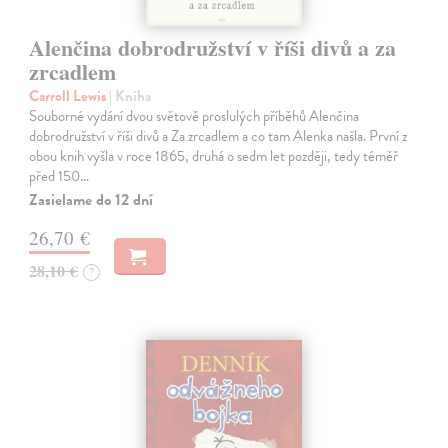
Alenčina dobrodružství v říši divů a za
zrcadlem
Carroll Lewis
| Kniha
Souborné vydání dvou světově proslulých příběhů Alenčina
dobrodružství v říši divů a Za zrcadlem a co tam Alenka našla. První z
obou knih vyšla v roce 1865, druhá o sedm let později, tedy téměř
před 150…
Zasielame do 12 dní
26,70 €
28,10 €
?