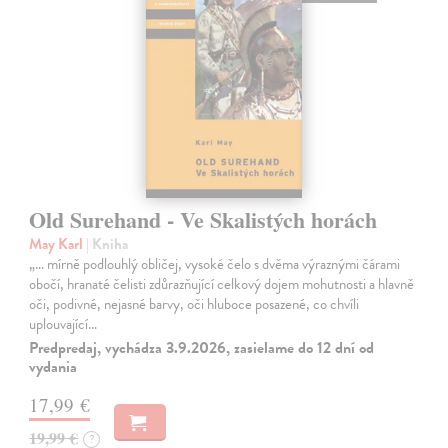
Old Surehand - Ve Skalistých horách
May Karl
| Kniha
„… mírně podlouhlý obličej, vysoké čelo s dvěma výraznými čárami
obočí, hranaté čelisti zdůrazňující celkový dojem mohutnosti a hlavně
oči, podivné, nejasné barvy, oči hluboce posazené, co chvíli
uplouvající…
Predpredaj, vychádza 3.9.2026, zasielame do 12 dní od
vydania
17,99 €
19,99 €
?