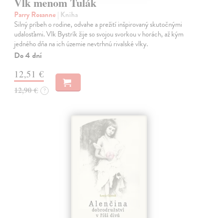
Vlk menom Tulák
Parry Rosanne
| Kniha
Silný príbeh o rodine, odvahe a prežití inšpirovaný skutočnými
udalosťami. Vlk Bystrík žije so svojou svorkou v horách, až kým
jedného dňa na ich územie nevtrhnú rivalské vlky.
Do 4 dní
12,51 €
12,90 €
?