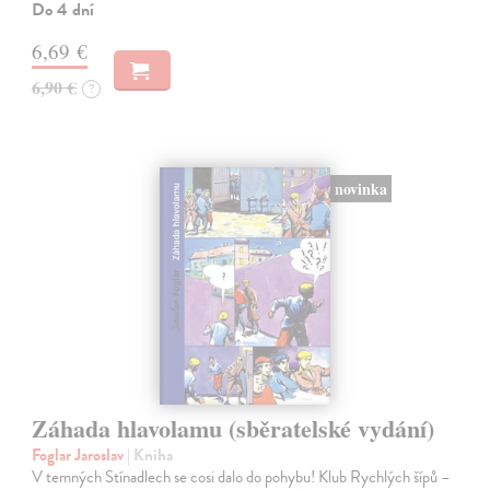
Do 4 dní
6,69 €
6,90 €
?
novinka
Záhada hlavolamu (sběratelské vydání)
Foglar Jaroslav
| Kniha
V temných Stínadlech se cosi dalo do pohybu! Klub Rychlých šípů –