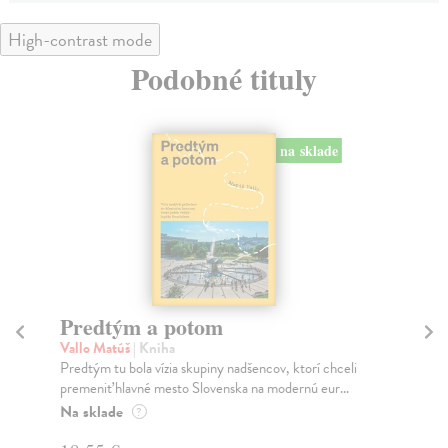
High-contrast mode
Podobné tituly
na sklade
Predtým a potom
Mě
Vallo Matúš
| Kniha
Mu
Predtým tu bola vízia skupiny nadšencov, ktorí chceli
Ty 
premeniť hlavné mesto Slovenska na modernú eur...
jeh
Na sklade
Na
?