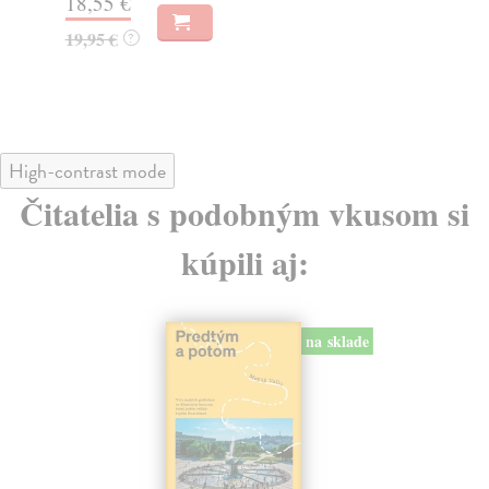
18,55 €
31
19,95 €
32
?
High-contrast mode
Čitatelia s podobným vkusom si
kúpili aj:
na sklade