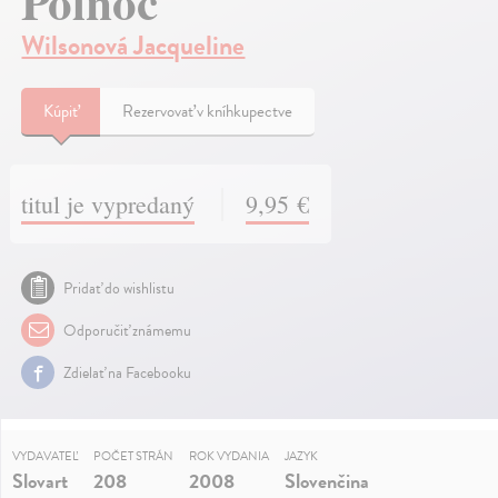
Polnoc
Wilsonová Jacqueline
Kúpiť
Rezervovať v kníhkupectve
titul je vypredaný
9,95 €
Pridať do wishlistu
Odporučiť známemu
Zdielať na Facebooku
VYDAVATEĽ
POČET STRÁN
ROK VYDANIA
JAZYK
Slovart
208
2008
Slovenčina