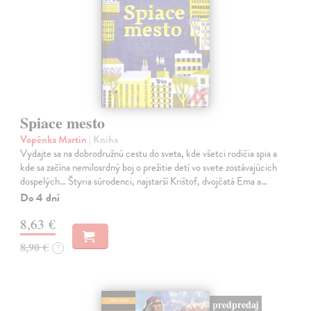
Spiace mesto
Vopěnka Martin
| Kniha
Vydajte sa na dobrodružnú cestu do sveta, kde všetci rodičia spia a
kde sa začína nemilosrdný boj o prežitie detí vo svete zostávajúcich
dospelých... Štyria súrodenci, najstarší Krištof, dvojčatá Ema a…
Do 4 dní
8,63 €
8,90 €
?
predpredaj