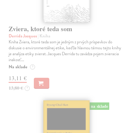
Zviera, ktoré teda som
Derrida Jacques
| Kniha
Kniha Zviera, ktoré teda som je jedným z prvých príspevkov do
diskusie o environmentálnej etike, keďže hlavnou témou tejto knihy
je analýza etiky zvierat. Jacques Derrida tu zavádza pojem zvieracia
inakosť.…
Na sklade
?
13,11 €
13,80 €
?
na sklade