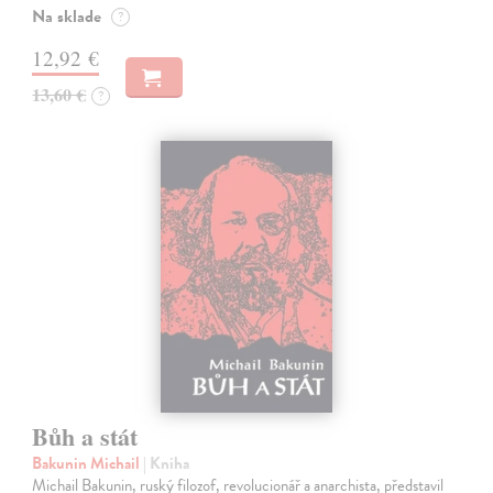
Na sklade
?
12,92 €
13,60 €
?
Bůh a stát
Bakunin Michail
| Kniha
Michail Bakunin, ruský filozof, revolucionář a anarchista, představil