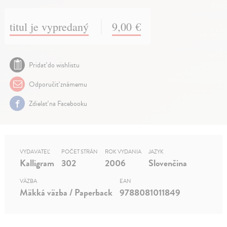
titul je vypredaný
9,00 €
Pridať do wishlistu
Odporučiť známemu
Zdielať na Facebooku
VYDAVATEĽ
POČET STRÁN
ROK VYDANIA
JAZYK
Kalligram
302
2006
Slovenčina
VÄZBA
EAN
Mäkká väzba / Paperback
9788081011849