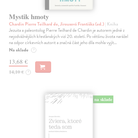
Mystik hmoty
Chardin Pierre Teilhard de, Jirousová Františka (ed.)
| Kniha
Jezuita a paleontolog Pierre Teilhard de Chardin je autorem jedné z
nejodvážnějších křesťanských vizí 20. století. Po většinu života narážel
na odpor církevních autorit a značná část jeho díla mohla vyjít…
Na sklade
?
13,68 €
14,10 €
?
na sklade