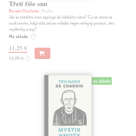
Třetí říše snu
Beradt Charlotte
| Kniha
Jak se totalitní moc zapisuje do lidského nitra? Co se stane se
soukromím, když stát začne ovládat nejen veřejný prostor, ale i
myšlenky a sny?
Na sklade
?
11,25 €
12,50 €
?
na sklade