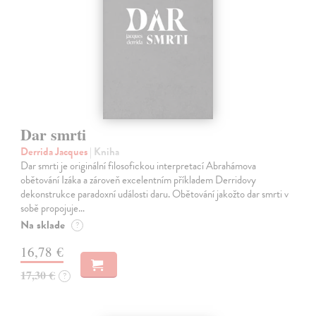
Dar smrti
Derrida Jacques
| Kniha
Dar smrti je originální filosofickou interpretací Abrahámova
obětování Izáka a zároveň excelentním příkladem Derridovy
dekonstrukce paradoxní události daru. Obětování jakožto dar smrti v
sobě propojuje…
Na sklade
?
16,78 €
17,30 €
?