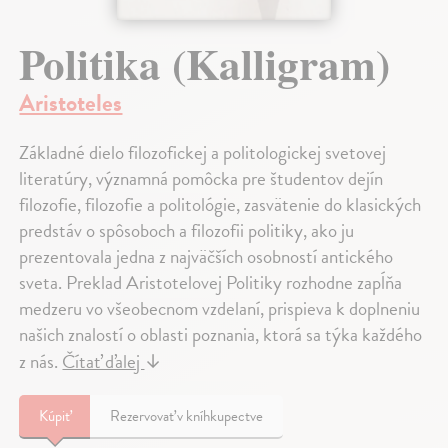
Politika (Kalligram)
Aristoteles
Základné dielo filozofickej a politologickej svetovej
literatúry, významná pomôcka pre študentov dejín
filozofie, filozofie a politológie, zasvätenie do klasických
predstáv o spôsoboch a filozofii politiky, ako ju
prezentovala jedna z najväčších osobností antického
sveta. Preklad Aristotelovej Politiky rozhodne zapĺňa
medzeru vo všeobecnom vzdelaní, prispieva k doplneniu
našich znalostí o oblasti poznania, ktorá sa týka každého
z nás.
Čítať ďalej
↓
Kúpiť
Rezervovať v kníhkupectve