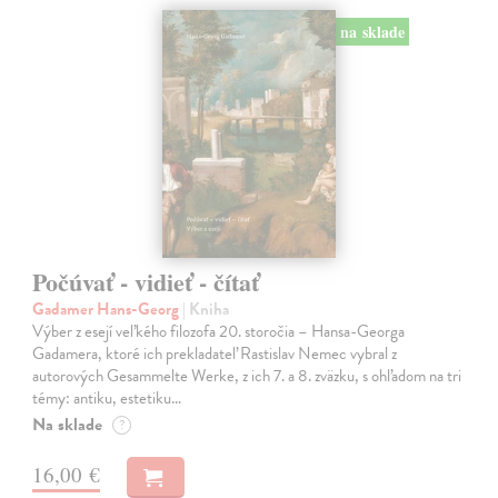
na sklade
Počúvať - vidieť - čítať
Gadamer Hans-Georg
| Kniha
Výber z esejí veľkého filozofa 20. storočia – Hansa-Georga
Gadamera, ktoré ich prekladateľ Rastislav Nemec vybral z
autorových Gesammelte Werke, z ich 7. a 8. zväzku, s ohľadom na tri
témy: antiku, estetiku…
Na sklade
?
16,00 €