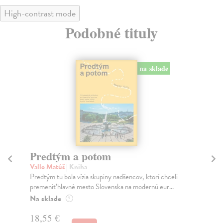
High-contrast mode
Podobné tituly
na sklade
Predtým a potom
Mě
Vallo Matúš
| Kniha
Mu
Predtým tu bola vízia skupiny nadšencov, ktorí chceli
Ty 
premeniť hlavné mesto Slovenska na modernú eur...
jeh
Na sklade
Na
?
18,55 €
31