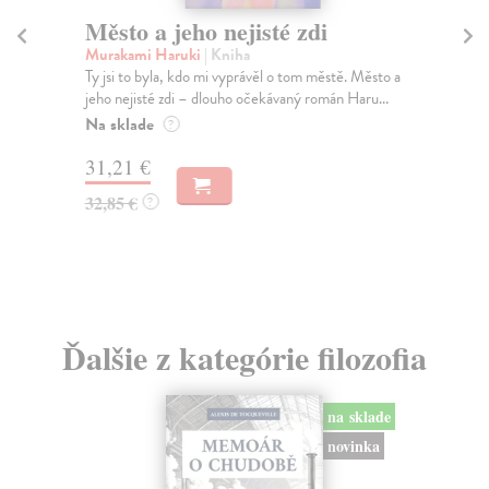
Město a jeho nejisté zdi
Tr
Murakami Haruki
| Kniha
Ma
Ty jsi to byla, kdo mi vyprávěl o tom městě. Město a
JE
jeho nejisté zdi – dlouho očekávaný román Haru...
NAŠ
muž
Na sklade
?
Za
31,21 €
22
32,85 €
?
24
Ďalšie z kategórie filozofia
na sklade
novinka