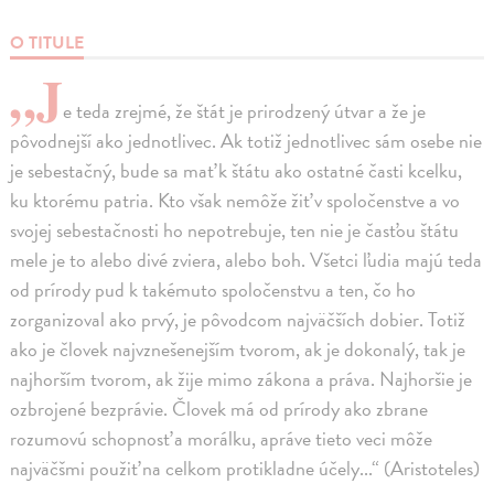
O TITULE
„J
e teda zrejmé, že štát je prirodzený útvar a že je
pôvodnejší ako jednotlivec. Ak totiž jednotlivec sám osebe nie
je sebestačný, bude sa mať k štátu ako ostatné časti kcelku,
ku ktorému patria. Kto však nemôže žiť v spoločenstve a vo
svojej sebestačnosti ho nepotrebuje, ten nie je časťou štátu
mele je to alebo divé zviera, alebo boh. Všetci ľudia majú teda
od prírody pud k takémuto spoločenstvu a ten, čo ho
zorganizoval ako prvý, je pôvodcom najväčších dobier. Totiž
ako je človek najvznešenejším tvorom, ak je dokonalý, tak je
najhorším tvorom, ak žije mimo zákona a práva. Najhoršie je
ozbrojené bezprávie. Človek má od prírody ako zbrane
rozumovú schopnosť a morálku, apráve tieto veci môže
najväčšmi použiť na celkom protikladne účely...“ (Aristoteles)