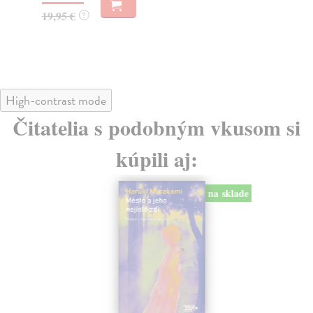
19,95 €
32
?
High-contrast mode
Čitatelia s podobným vkusom si
kúpili aj:
na sklade