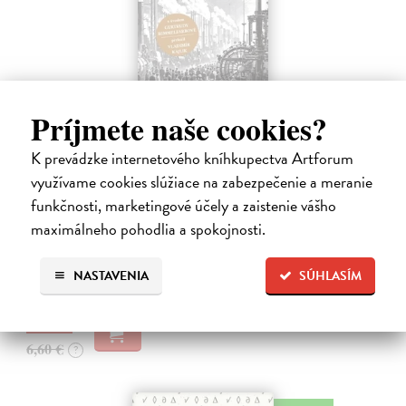
Príjmete naše cookies?
K prevádzke internetového kníhkupectva Artforum
Memoár o chudobě
využívame cookies slúžiace na zabezpečenie a meranie
Tocqueville Alexis de
| Kniha
funkčnosti, marketingové účely a zaistenie vášho
První český překlad méně známého díla jedné z nejvýznamnějších
maximálneho pohodlia a spokojnosti.
osobností evropské politické filosofie 19. století je doplněn obšírnými
komentáři Ivo Budila, Jana Kellera a Gertrudy Himmelfalberové.
Od…
NASTAVENIA
SÚHLASÍM
Na sklade
?
5,94 €
6,60 €
?