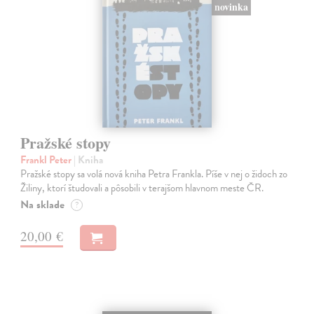
novinka
Pražské stopy
Frankl Peter
| Kniha
Pražské stopy sa volá nová kniha Petra Frankla. Píše v nej o židoch zo
Žiliny, ktorí študovali a pôsobili v terajšom hlavnom meste ČR.
Na sklade
?
20,00 €