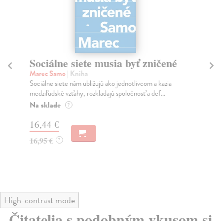
Sociálne siete musia byť zničené
S
K
Marec Samo
| Kniha
Sociálne siete nám ubližujú ako jednotlivcom a kazia
Mik
medziľudské vzťahy, rozkladajú spoločnosť a def...
Mon
o k
Na sklade
?
Na
16,44 €
23
16,95 €
?
24
High-contrast mode
Čitatelia s podobným vkusom si