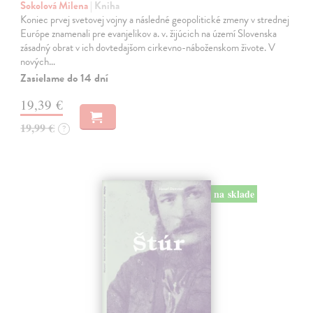
Sokolová Milena
| Kniha
Koniec prvej svetovej vojny a následné geopolitické zmeny v strednej
Európe znamenali pre evanjelikov a. v. žijúcich na území Slovenska
zásadný obrat v ich dovtedajšom cirkevno-náboženskom živote. V
nových…
Zasielame do 14 dní
19,39 €
19,99 €
?
na sklade