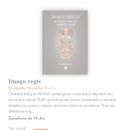
Imago regis
Kucharská Veronika
| Kniha
Obdobie bitky pri Moháči označujeme v uhorských dejinách ako
zlomové a rokom 1526 vymedzujeme koniec stredoveku a začiatok
obdobia novoveku v našom, stredoeurópskom, priestore. Napriek
dôležitosti a aj…
Zasielame do 14 dní
29,10 €