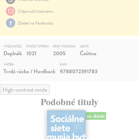
Odporučiť známemu
Zdielať na Facebooku
VYDAVATEĽ
POČET STRÁN
ROK VYDANIA
JAZYK
Doplněk
1021
2005
Čeština
VÄZBA
EAN
Tvrdá väzba / Hardback
9788072391783
High-contrast mode
Podobné tituly
na sklade