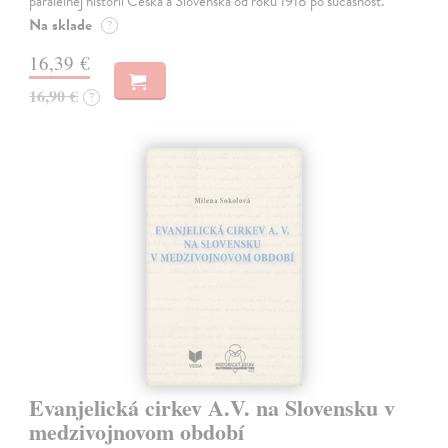
paralelnej histórii Česka a Slovenska od roku 1918 po súčasnosť.
Na sklade
?
16,39 €
16,90 €
?
Evanjelická cirkev A.V. na Slovensku v
medzivojnovom období