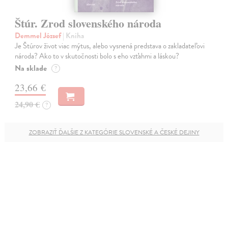
Štúr. Zrod slovenského národa
Demmel József
| Kniha
Je Štúrov život viac mýtus, alebo vysnená predstava o zakladateľovi
národa? Ako to v skutočnosti bolo s eho vzťahmi a láskou?
Na sklade
?
23,66 €
24,90 €
?
ZOBRAZIŤ ĎALŠIE Z KATEGÓRIE SLOVENSKÉ A ČESKÉ DEJINY