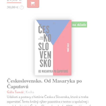
30,00 €
?
na sklade
Československo. Od Masaryka po
Čaputovú
Gális Tomáš
| Kniha
Udalosti a postavy z histórie Česka a Slovenska, ktoré si treba
zapamätať. Tento knižný výber pozostáva z textov o spoločnej i