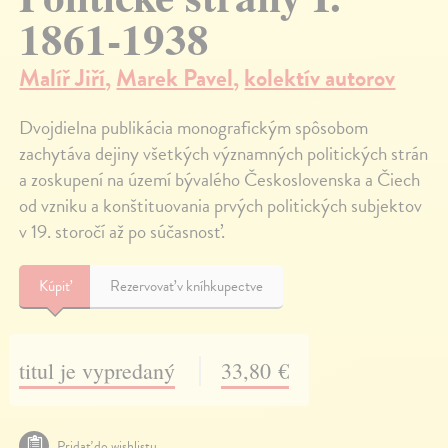
1861-1938
Malíř Jiří
,
Marek Pavel
,
kolektív autorov
Dvojdielna publikácia monografickým spôsobom
zachytáva dejiny všetkých významných politických strán
a zoskupení na území bývalého Československa a Čiech
od vzniku a konštituovania prvých politických subjektov
v 19. storočí až po súčasnosť.
Kúpiť
Rezervovať v kníhkupectve
titul je vypredaný
33,80 €
Pridať do wishlistu