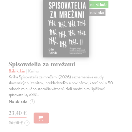
na sklade
novinka
Spisovatelia za mrežami
Bábik Ján
| Kniha
Kniha Spisovatelia za mrežami (2026) zaznamenáva osudy
slovenských literátov, prekladateľov a novinárov, ktorí boli v 50.
rokoch minulého storočia väznení. Boli medzi nimi špičkoví
spisovatelia, ďalší…
Na sklade
?
23,40 €
26,00 €
?