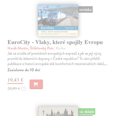
novinka
EuroCity - Vlaky, které spojily Evropu
Harák Martin, Šťáhlavský Petr
| Kniha
Jak se zrodila síť prestižních evropských expresů a jak se její vývoj
promítl do železniční dopravy v České republice? To vám přiblíží
publikace o historii evropské sítě komfortních mezinárodních vlaků,…
Zasielame do 10 dní
19,43 €
20,89 €
?
na sklade