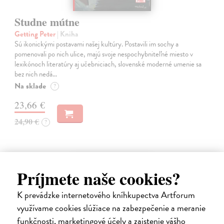
Studne mútne
Getting Peter
| Kniha
Sú ikonickými postavami našej kultúry. Postavili im sochy a
pomenovali po nich ulice, majú svoje nespochybniteľné miesto v
lexikónoch literatúry aj učebniciach, slovenské moderné umenie sa
bez nich nedá…
Na sklade
?
23,66 €
24,90 €
?
na sklade
Príjmete naše cookies?
K prevádzke internetového kníhkupectva Artforum
využívame cookies slúžiace na zabezpečenie a meranie
funkčnosti, marketingové účely a zaistenie vášho