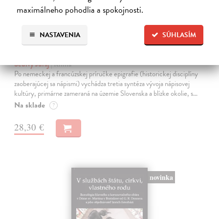
maximálneho pohodlia a spokojnosti.
NASTAVENIA
SÚHLASÍM
Historické nápisy a ich nosiče
Šedivý Juraj
| Kniha
Po nemeckej a francúzskej príručke epigrafie (historickej disciplíny
zaoberajúcej sa nápismi) vychádza tretia syntéza vývoja nápisovej
kultúry, primárne zameraná na územie Slovenska a blízke okolie, s…
Na sklade
?
28,30 €
novinka