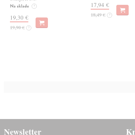
17,94 €
Na sklade
?
18,49 €
?
19,30 €
19,90 €
?
Newsletter
Kn