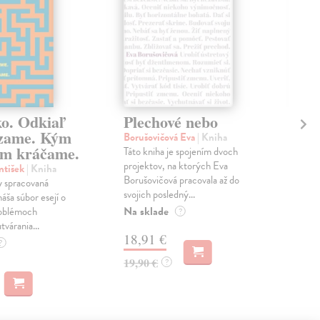
ko. Odkiaľ
Plechové nebo
Po
zame. Kým
Borušovičová Eva
| Kniha
Kun
m kráčame.
Táto kniha je spojením dvoch
Poma
projektov, na ktorých Eva
čty
ntišek
| Kniha
Borušovičová pracovala až do
naps
 spracovaná
svojich posledný...
česk
náša súbor esejí o
Na sklade
Na 
oblémoch
?
tvárania...
18,91 €
14
?
19,90 €
15,
?