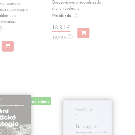
Borušovičová pracovala až do
naps
 spracovaná
svojich posledný...
česk
náša súbor esejí o
Na sklade
Na 
oblémoch
?
tvárania...
18,91 €
14
?
19,90 €
15,
?
na sklade