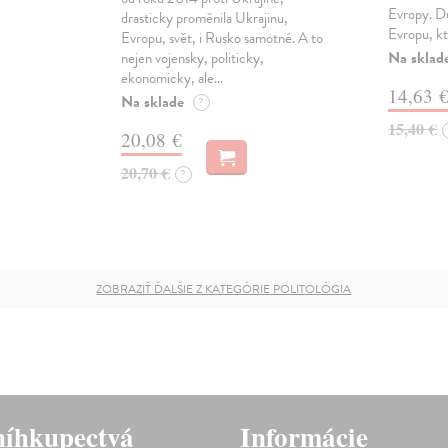
Evropy. Dů
drasticky proměnila Ukrajinu,
Evropu, k
Evropu, svět, i Rusko samotné. A to
Na sklad
nejen vojensky, politicky,
ekonomicky, ale…
14,63 
Na sklade
?
15,40 €
20,08 €
20,70 €
?
ZOBRAZIŤ ĎALŠIE Z KATEGÓRIE POLITOLÓGIA
íhkupectvá
Informácie