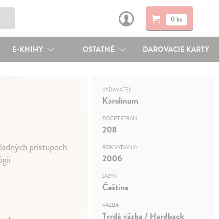
0 ks
E-KNIHY
OSTATNÉ
DAROVACIE KARTY
VYDAVATEĽ
Karolinum
POČET STRÁN
208
kladných prístupoch
ROK VYDANIA
2006
ógii
JAZYK
Čeština
VÄZBA
Tvrdá väzba / Hardback