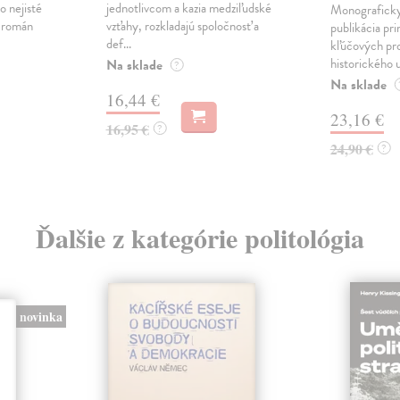
o nejisté
jednotlivcom a kazia medziľudské
Monograficky
ý román
vzťahy, rozkladajú spoločnosť a
publikácia pri
def...
kľúčových pr
historického u
Na sklade
?
Na sklade
16,44 €
23,16 €
16,95 €
?
24,90 €
?
Ďalšie z kategórie politológia
novinka