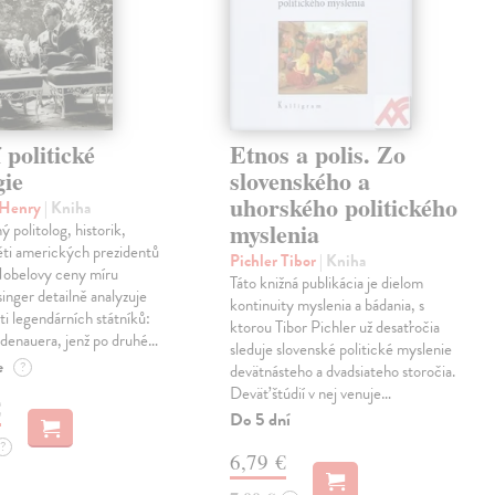
politické
Etnos a polis. Zo
gie
slovenského a
uhorského politického
r Henry
| Kniha
myslenia
 politolog, historik,
ěti amerických prezidentů
Pichler Tibor
| Kniha
 Nobelovy ceny míru
Táto knižná publikácia je dielom
inger detailně analyzuje
kontinuity myslenia a bádania, s
sti legendárních státníků:
ktorou Tibor Pichler už desaťročia
denauera, jenž po druhé…
sleduje slovenské politické myslenie
e
?
devätnásteho a dvadsiateho storočia.
Deväť štúdií v nej venuje…
€
Do 5 dní
?
6,79 €