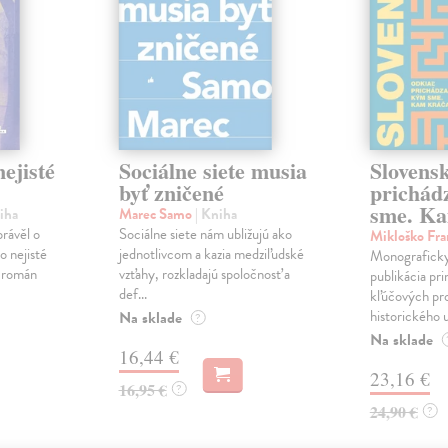
ejisté
Sociálne siete musia
Slovens
byť zničené
prichád
sme. Ka
iha
Marec Samo
| Kniha
právěl o
Sociálne siete nám ubližujú ako
Mikloško Fra
o nejisté
jednotlivcom a kazia medziľudské
Monograficky
ý román
vzťahy, rozkladajú spoločnosť a
publikácia pri
def...
kľúčových pr
historického u
Na sklade
?
Na sklade
16,44 €
23,16 €
16,95 €
?
24,90 €
?