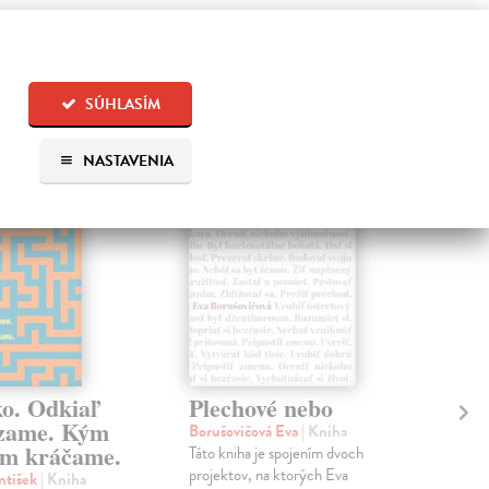
 aj:
SÚHLASÍM
na sklade
na sklade
NASTAVENIA
ko. Odkiaľ
Plechové nebo
Po
zame. Kým
Borušovičová Eva
| Kniha
Kun
m kráčame.
Táto kniha je spojením dvoch
Poma
projektov, na ktorých Eva
čty
ntišek
| Kniha