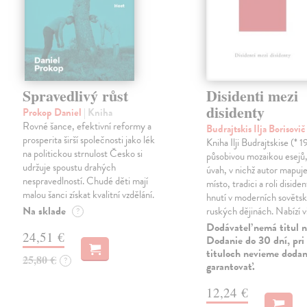
Spravedlivý růst
Disidenti mezi
disidenty
Prokop Daniel
| Kniha
Rovné šance, efektivní reformy a
Budrajtskis Ilja Borisovi
prosperita širší společnosti jako lék
Kniha Ilji Budrajtskise (* 1
na politickou strnulost Česko si
působivou mozaikou esejů, 
udržuje spoustu drahých
úvah, v nichž autor mapuje 
nespravedlností. Chudé děti mají
místo, tradici a roli disid
malou šanci získat kvalitní vzdělání.
hnutí v moderních sověts
Na sklade
ruských dějinách. Nabízí 
?
Dodávateľ nemá titul n
24,51 €
Dodanie do 30 dní, pri 
tituloch nevieme dodan
25,80 €
?
garantovať.
12,24 €