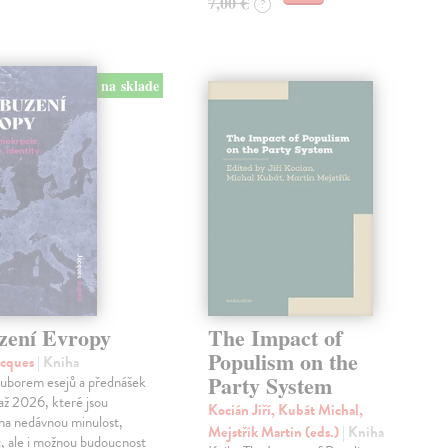
7,00 €
?
na sklade
zení Evropy
The Impact of
Populism on the
acques
| Kniha
Party System
ouborem esejů a přednášek
 až 2026, které jsou
Kocián Jiří, Kubát Michal,
na nedávnou minulost,
Mejstřík Martin (eds.)
| Kniha
, ale i možnou budoucnost