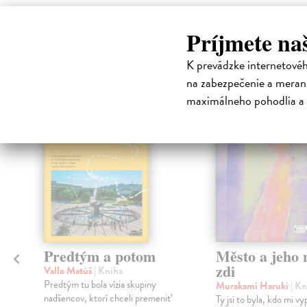
High-contrast mode
Príjmete na
Čit
K prevádzke internetové
na zabezpečenie a merani
maximálneho pohodlia a 
na sklade
Predtým a potom
Město a jeho n
zdi
Vallo Matúš
| Kniha
Predtým tu bola vízia skupiny
Murakami Haruki
| Kn
nadšencov, ktorí chceli premeniť
Ty jsi to byla, kdo mi vy