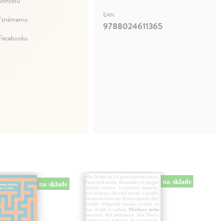
ishlistu
EAN
ť známemu
9788024611365
 Facebooku
na sklade
na sklade