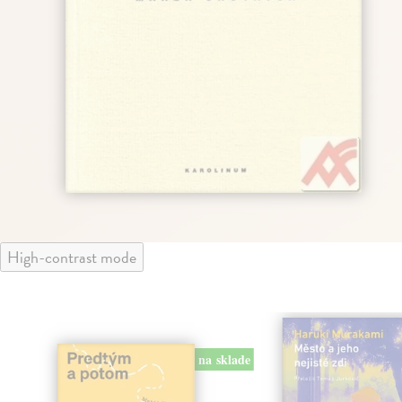
High-contrast mode
na sklade