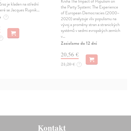
Kniha The Impact of Populism on
raz je kladen na střední
the Party System: The Experience
teré se Jacques Rupnik…
of European Democracies (2000–
e
?
2020) analyzuje vliv populismu na
vývoj a proměny stran a stranických
€
systémů v sedmi evropských zemích
v…
?
Zasielame do 12 dní
20,56 €
21,20 €
?
Kontakt