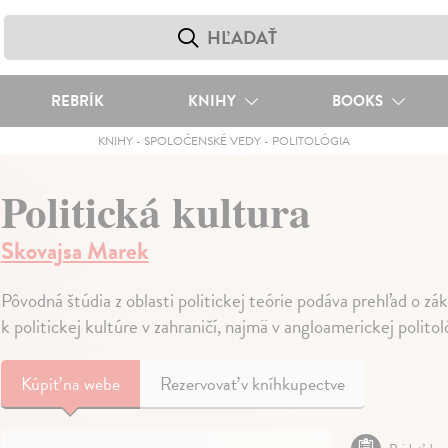
REBRÍK
KNIHY
BOOKS
KNIHY
-
SPOLOČENSKÉ VEDY
-
POLITOLÓGIA
Politická kultura
Skovajsa Marek
Pôvodná štúdia z oblasti politickej teórie podáva prehľad o zá
k politickej kultúre v zahraničí, najmä v angloamerickej politol
Kúpiť
na webe
Rezervovať v kníhkupectve