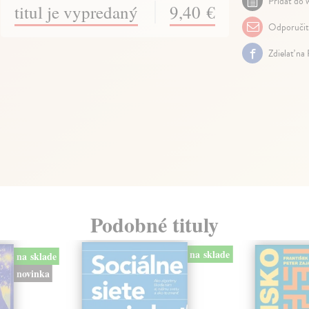
Pridať do w
titul je vypredaný
9,40 €
Odporuči
Zdielať na
Podobné tituly
na sklade
na sklade
novinka