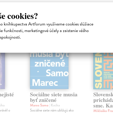
še cookies?
atelia s podobným vkusom si kúpili
ho kníhkupectva Artforum využívame cookies slúžiace
e funkčnosti, marketingové účely a zaistenie vášho
na sklade
na sklade
spokojnosti.
novinka
ejisté
Sociálne siete musia
Slovens
byť zničené
prichád
sme. Ka
iha
Marec Samo
| Kniha
právěl o
Sociálne siete nám ubližujú ako
Mikloško Fra