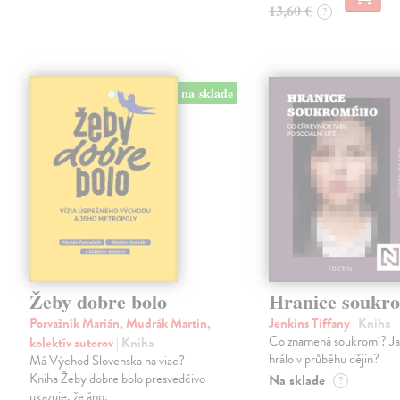
13,60 €
?
na sklade
Žeby dobre bolo
Hranice soukr
Porvažník Marián, Mudrák Martin,
Jenkins Tiffany
| Kniha
Co znamená soukromí? Jak
kolektív autorov
| Kniha
hrálo v průběhu dějin?
Má Východ Slovenska na viac?
Kniha Žeby dobre bolo presvedčivo
Na sklade
?
ukazuje, že áno.