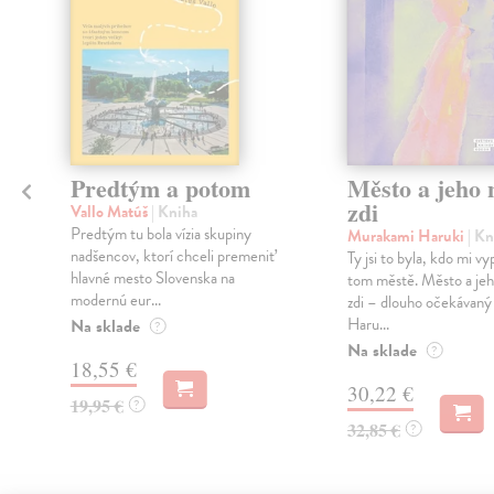
Predtým a potom
Město a jeho n
zdi
Vallo Matúš
| Kniha
Predtým tu bola vízia skupiny
Murakami Haruki
| Kn
nadšencov, ktorí chceli premeniť
Ty jsi to byla, kdo mi vy
hlavné mesto Slovenska na
tom městě. Město a jeh
modernú eur...
zdi – dlouho očekávan
Haru...
Na sklade
?
Na sklade
?
18,55 €
30,22 €
19,95 €
?
32,85 €
?