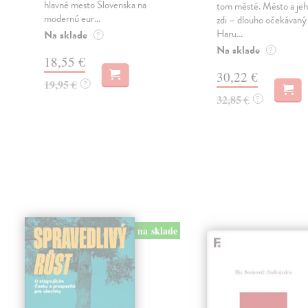
hlavné mesto Slovenska na
tom městě. Město a jeh
modernú eur...
zdi – dlouho očekávan
Haru...
Na sklade
?
Na sklade
?
18,55 €
30,22 €
19,95 €
?
32,85 €
?
na sklade