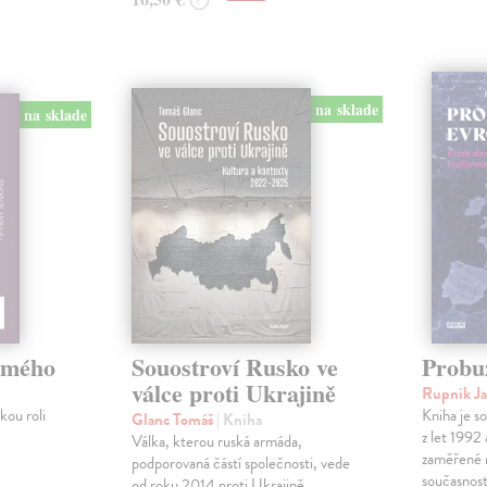
?
na sklade
na sklade
omého
Souostroví Rusko ve
Probu
válce proti Ukrajině
Rupnik J
ou roli
Kniha je s
Glanc Tomáš
| Kniha
z let 1992
Válka, kterou ruská armáda,
zaměřené 
podporovaná částí společnosti, vede
současnost
od roku 2014 proti Ukrajině,