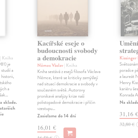
Kacířské eseje o
Umění 
budoucnosti svobody
strate
a demokracie
č
| Kniha
Kissinge
981) je
Světoznámý
Němec Václav
| Kniha
studií a
poradce p
Kniha sestává z esejů filosofa Václava
historii,
a laureát
Němce, které se kriticky zamýšlejí
entského
Henry Kiss
nad situací demokracie a svobody v
kých a
kariéru še
současném světě. Autorovy
však…
Konrada A
pronikavé analýzy krize naší
a sklade.
Na sklad
polistopadové demokracie i příčin
starších
vzestupu…
31,16 
ie
Zasielame do 14 dní
32,80 €
16,01 €
16,50 €