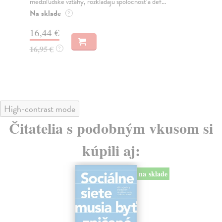
medziľudské vzťahy, rozkladajú spoločnosť a def...
Mon
o k
Na sklade
?
Na
16,44 €
23
16,95 €
?
24
High-contrast mode
Čitatelia s podobným vkusom si
kúpili aj:
na sklade