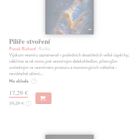
Pilíře stvoření
Panek Richard
| Kniha
Výzkum vesmíru zaznamenal v posledních desetiletích velké úspěchy;
vděčíme za ně mimo jiné vesmírným dalekohledům, přístrojům
umístěným ve vesmírném prostoru a monitorujících viditelné i
neviditelné záření.…
Na sklade
?
17,29 €
18,20 €
?