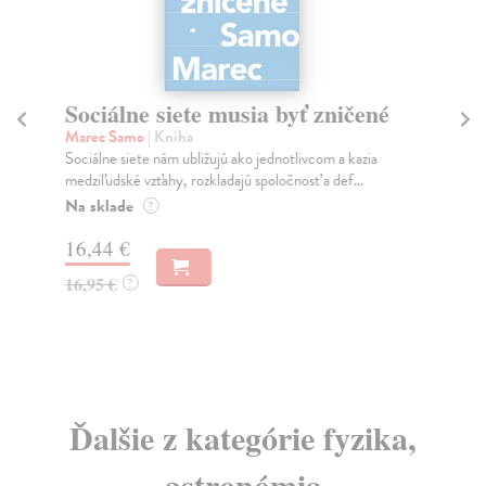
Sociálne siete musia byť zničené
S
K
Marec Samo
| Kniha
Sociálne siete nám ubližujú ako jednotlivcom a kazia
Mik
medziľudské vzťahy, rozkladajú spoločnosť a def...
Mon
o k
Na sklade
?
Na
16,44 €
23
16,95 €
?
24
Ďalšie z kategórie fyzika,
astronómia