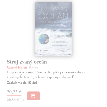
Stroj zvaný oceán
Czerski Helen
| Kniha
Co přesně je oceán? Písečná pláž, příboj a barevné rybky v
korálových útesech, nebo nebezpečný vodní živel?
Zasielame do 10 dní
20,23 €
20,86 €
?