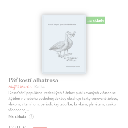
na sklade
Päť kostí albatrosa
Mojžiš Martin
| Kniha
Desať sérií populárno-vedeckých článkov publikovaných v časopise
.týždeň v priebehu poslednej dekády obsahuje texty venované železu,
vlakom, vitamínom, periodickej tabuľke, krivkám, planétam, vzniku
všeobecnej…
Na sklade
?
17,91 €