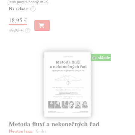
jeho pozoruhodný osud.
Na sklade
?
18,95 €
19,95 €
?
na sklade
Metoda fluxí a nekonečných řad
Newton Isaac
| Kniha