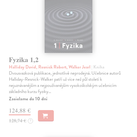
Fyzika 1,2
Halliday David, Resnick Robert, Walker Jearl
| Kniha
Dvousvazková publikace, jednotlivě neprodejná. Učebnice autorů
Halliday-Resnick-Walker patří už více než půl století k
nejuznávanějším a nejpoužívanějším vysokoškolským učebnicím
základního kurzu fyziky…
Zasielame do 10 dní
124,88 €
128,74 €
?