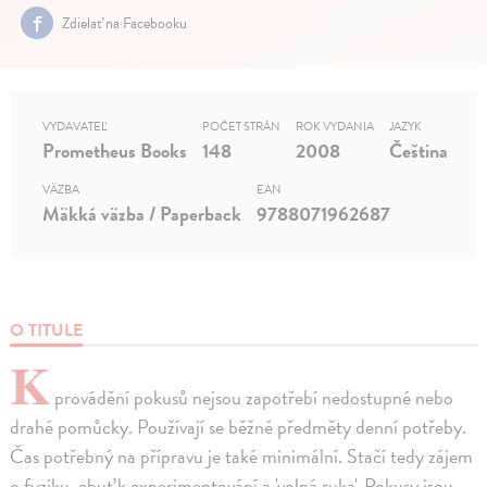
Zdielať na Facebooku
VYDAVATEĽ
POČET STRÁN
ROK VYDANIA
JAZYK
Prometheus Books
148
2008
Čeština
VÄZBA
EAN
Mäkká väzba / Paperback
9788071962687
O TITULE
K
provádění pokusů nejsou zapotřebí nedostupné nebo
drahé pomůcky. Používají se běžné předměty denní potřeby.
Čas potřebný na přípravu je také minimální. Stačí tedy zájem
o fyziku, chuť k experimentování a 'volná ruka'. Pokusy jsou