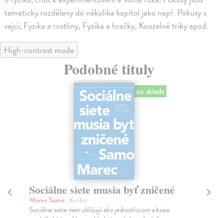
tematicky rozděleny do několika kapitol jako např. Pokusy s
vejci, Fyzika a rostliny, Fyzika a hračky, Kouzelné triky apod.
High-contrast mode
Podobné tituly
na sklade
Sociálne siete musia byť zničené
S
K
Marec Samo
| Kniha
Sociálne siete nám ubližujú ako jednotlivcom a kazia
Mik