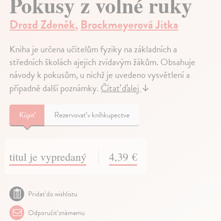
Pokusy z volné ruky
Drozd Zdeněk
,
Brockmeyerová Jitka
Kniha je určena učitelům fyziky na základních a
středních školách ajejich zvídavým žákům. Obsahuje
návody k pokusům, u nichž je uvedeno vysvětlení a
případně další poznámky.
Čítať ďalej
↓
Kúpiť
Rezervovať v kníhkupectve
titul je vypredaný
4,39 €
Pridať do wishlistu
Odporučiť známemu