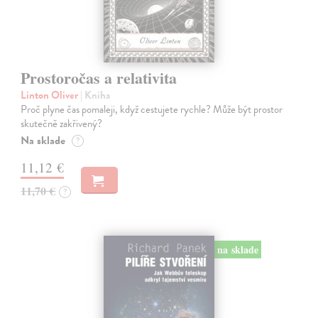
Prostoročas a relativita
Linton Oliver
| Kniha
Proč plyne čas pomaleji, když cestujete rychle? Může být prostor
skutečně zakřivený?
Na sklade
?
11,12 €
11,70 €
?
na sklade