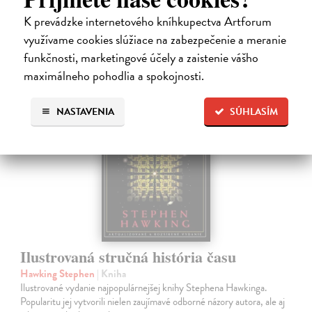
4,56 €
K prevádzke internetového kníhkupectva Artforum
využívame cookies slúžiace na zabezpečenie a meranie
4,70 €
?
funkčnosti, marketingové účely a zaistenie vášho
maximálneho pohodlia a spokojnosti.
na sklade
NASTAVENIA
SÚHLASÍM
Ilustrovaná stručná história času
Hawking Stephen
| Kniha
Ilustrované vydanie najpopulárnejšej knihy Stephena Hawkinga.
Popularitu jej vytvorili nielen zaujímavé odborné názory autora, ale aj