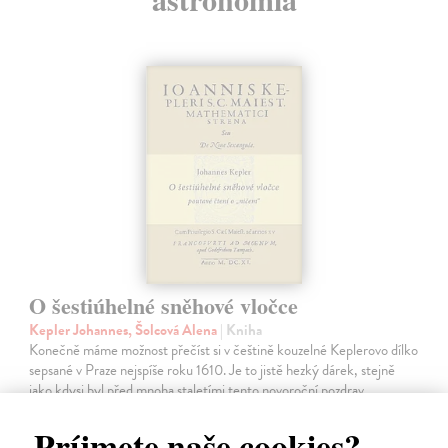
O šestiúhelné sněhové vločce
Kepler Johannes, Šolcová Alena
| Kniha
Konečně máme možnost přečíst si v češtině kouzelné Keplerovo dílko
sepsané v Praze nejspíše roku 1610. Je to jistě hezký dárek, stejně
jako kdysi byl před mnoha staletími tento novoroční pozdrav
autorovu…
Príjmete naše cookies?
Zasielame do 12 dní