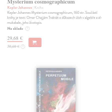
Mysterium cosmographicum
Kepler Johannes
| Kniha
Kepler Johannes Mysterium cosmographicum, 160 str. Součástí
knihy je text: Omar Chajjám Traktát o důkazech úloh v algebře a al-
mukabale, jeho životopis.
Na sklade
?
29,68 €
30,60 €
?