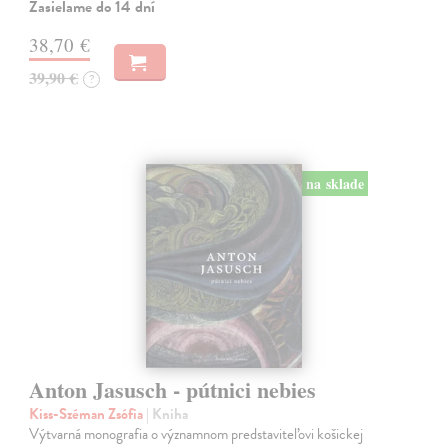
Zasielame do 14 dní
38,70 €
39,90 €
?
na sklade
Anton Jasusch - pútnici nebies
Kiss-Széman Zsófia
| Kniha
Výtvarná monografia o významnom predstaviteľovi košickej