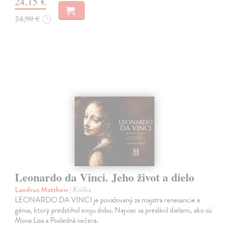
24,15 €
24,90 €
?
Leonardo da Vinci. Jeho život a dielo
Landrus Matthew
| Kniha
LEONARDO DA VINCI je považovaný za majstra renesancie a
génia, ktorý predstihol svoju dobu. Najviac sa preslávil dielami, ako sú
Mona Lisa a Posledná večera.