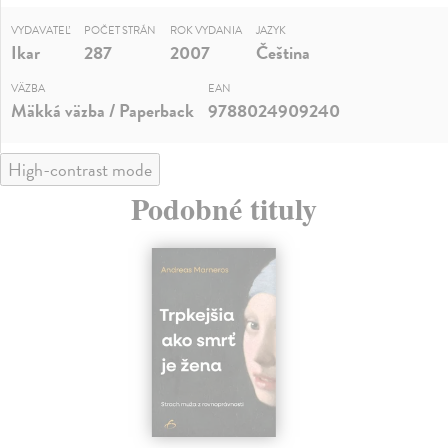
VYDAVATEĽ
POČET STRÁN
ROK VYDANIA
JAZYK
Ikar
287
2007
Čeština
VÄZBA
EAN
Mäkká väzba / Paperback
9788024909240
High-contrast mode
Podobné tituly