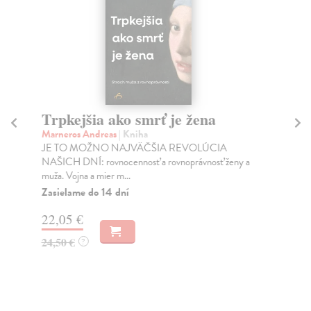
Trpkejšia ako smrť je žena
P
Marneros Andreas
| Kniha
Bor
JE TO MOŽNO NAJVÄČŠIA REVOLÚCIA
Tát
NAŠICH DNÍ: rovnocennosť a rovnoprávnosť ženy a
Bor
muža. Vojna a mier m...
Na
Zasielame do 14 dní
18
22,05 €
19
24,50 €
?