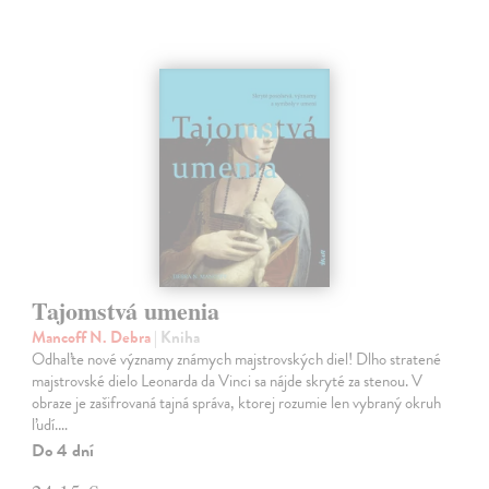
Tajomstvá umenia
Mancoff N. Debra
| Kniha
Odhaľte nové významy známych majstrovských diel! Dlho stratené
majstrovské dielo Leonarda da Vinci sa nájde skryté za stenou. V
obraze je zašifrovaná tajná správa, ktorej rozumie len vybraný okruh
ľudí.…
Do 4 dní