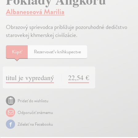
Albaneseová Marilia
Obrazový sprievodca približuje pozoruhodné dedičstvo
starovekej khmerskej civilizácie.
Kúpiť
Rezervovať v kníhkupectve
titul je vypredaný
22,54 €
Pridať do wishlistu
Odporučiť známemu
Zdielať na Facebooku