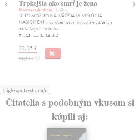
Trpkejšia ako smrť je žena
P
Marneros Andreas
| Kniha
Bor
JE TO MOŽNO NAJVÄČŠIA REVOLÚCIA
Tát
NAŠICH DNÍ: rovnocennosť a rovnoprávnosť ženy a
Bor
muža. Vojna a mier m...
Na
Zasielame do 14 dní
18
22,05 €
19
24,50 €
?
High-contrast mode
Čitatelia s podobným vkusom si
kúpili aj: