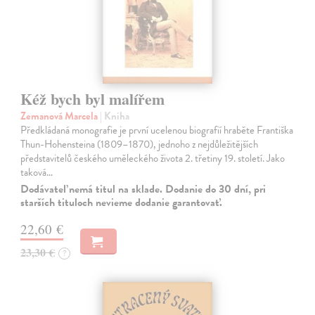
Kéž bych byl malířem
Zemanová Marcela
| Kniha
Předkládaná monografie je první ucelenou biografií hraběte Františka
Thun-Hohensteina (1809–1870), jednoho z nejdůležitějších
představitelů českého uměleckého života 2. třetiny 19. století. Jako
taková…
Dodávateľ nemá titul na sklade. Dodanie do 30 dní, pri
starších tituloch nevieme dodanie garantovať.
22,60 €
23,30 €
?