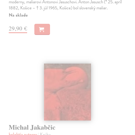
moderny, maliarovi Antonovi Jasuschovi. Anton Jasusch (* 25. apríl
1882, Košice – † 3. júl 1965, Košice) bol slovenský maliar.
Na sklade
29,90 €
Michal Jakabčic
kolektív autorov
| Kniha