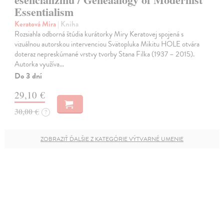
Essentialism
Keratová Mira
| Kniha
Rozsiahla odborná štúdia kurátorky Miry Keratovej spojená s
vizuálnou autorskou intervenciou Svätopluka Mikitu HOLE otvára
doteraz nepreskúmané vrstvy tvorby Stana Filka (1937 – 2015).
Autorka využíva…
Do 3 dní
29,10 €
30,00 €
?
ZOBRAZIŤ ĎALŠIE Z KATEGÓRIE VÝTVARNÉ UMENIE