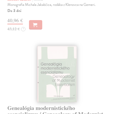
Monografia Michala Jakabčica, rodáka z Klenovca na Gemeri.
Do 3 dní
40,96 €
43,12 €
?
Genealógia modernistického
esencializmu / Geneaalogy of Modernist