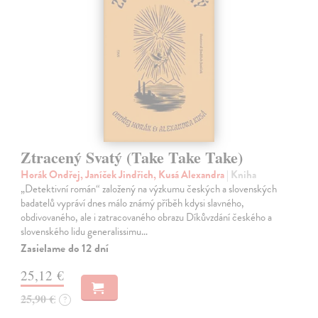
Ztracený Svatý (Take Take Take)
Horák Ondřej, Janíček Jindřich, Kusá Alexandra
| Kniha
„Detektivní román“ založený na výzkumu českých a slovenských
badatelů vypráví dnes málo známý příběh kdysi slavného,
obdivovaného, ale i zatracovaného obrazu Díkůvzdání českého a
slovenského lidu generalissimu…
Zasielame do 12 dní
25,12 €
25,90 €
?