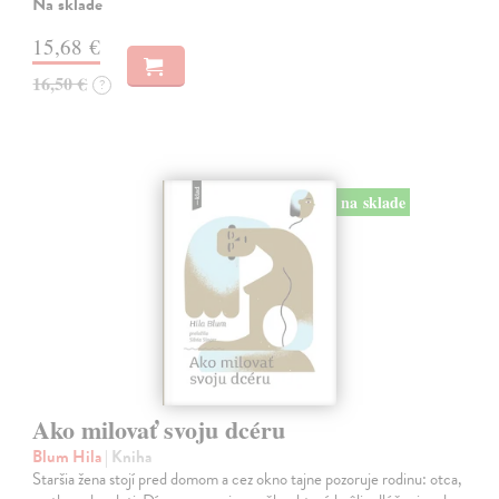
Na sklade
15,68 €
16,50 €
?
na sklade
Ako milovať svoju dcéru
Blum Hila
| Kniha
Staršia žena stojí pred domom a cez okno tajne pozoruje rodinu: otca,