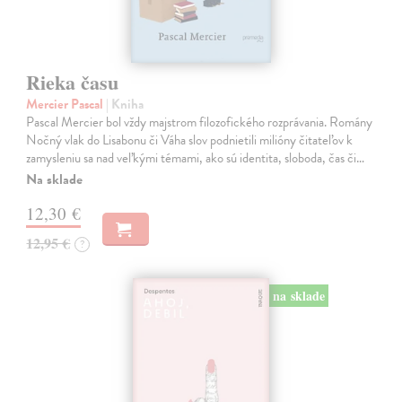
Rieka času
Mercier Pascal
| Kniha
Pascal Mercier bol vždy majstrom filozofického rozprávania. Romány
Nočný vlak do Lisabonu či Váha slov podnietili milióny čitateľov k
zamysleniu sa nad veľkými témami, ako sú identita, sloboda, čas či…
Na sklade
12,30 €
12,95 €
?
na sklade