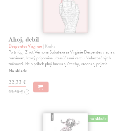
Ahoj, debil
Despentes Virginie
| Kniha
Po trilógii Život Vernona Subutexa sa Virginie Despentes vracia s
románom, ktorý pripomína ultrasúčasnú verziu Nebezpečných
známostí. Ide o príbeh plný hnevu aj útechy, vzdoru aj prijatia.
Na sklade
22,33 €
23,50 €
?
na sklade