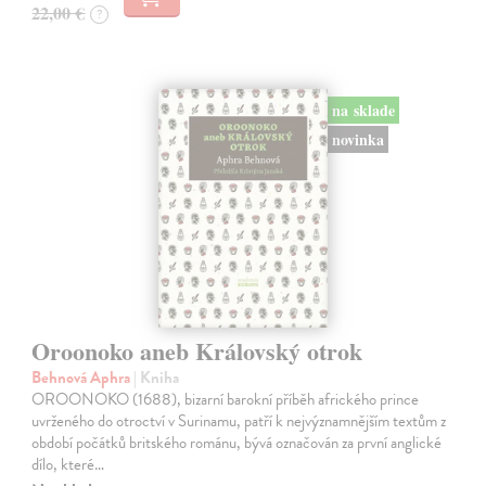
22,00 €
?
na sklade
novinka
Oroonoko aneb Královský otrok
Behnová Aphra
| Kniha
OROONOKO (1688), bizarní barokní příběh afrického prince
uvrženého do otroctví v Surinamu, patří k nejvýznamnějším textům z
období počátků britského románu, bývá označován za první anglické
dílo, které…