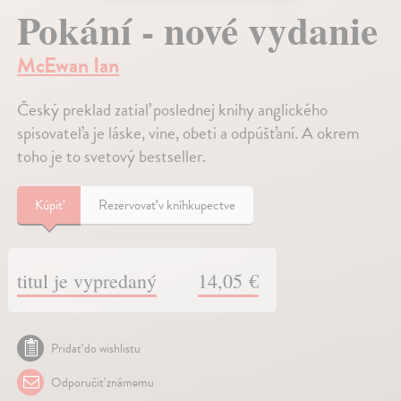
Pokání - nové vydanie
McEwan Ian
Český preklad zatiaľ poslednej knihy anglického
spisovateľa je láske, vine, obeti a odpúšťaní. A okrem
toho je to svetový bestseller.
Kúpiť
Rezervovať v kníhkupectve
titul je vypredaný
14,05 €
Pridať do wishlistu
Odporučiť známemu