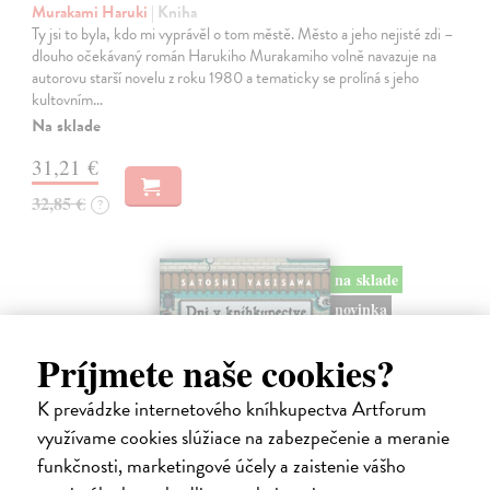
Murakami Haruki
| Kniha
Ty jsi to byla, kdo mi vyprávěl o tom městě. Město a jeho nejisté zdi –
dlouho očekávaný román Harukiho Murakamiho volně navazuje na
autorovu starší novelu z roku 1980 a tematicky se prolíná s jeho
kultovním…
Na sklade
31,21 €
32,85 €
?
na sklade
novinka
Príjmete naše cookies?
K prevádzke internetového kníhkupectva Artforum
využívame cookies slúžiace na zabezpečenie a meranie
funkčnosti, marketingové účely a zaistenie vášho