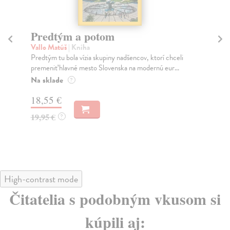
Predtým a potom
Mě
Vallo Matúš
| Kniha
Mu
Predtým tu bola vízia skupiny nadšencov, ktorí chceli
Ty 
premeniť hlavné mesto Slovenska na modernú eur...
jeh
Na sklade
Na
?
18,55 €
31
19,95 €
32
?
High-contrast mode
Čitatelia s podobným vkusom si
kúpili aj: