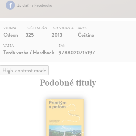
Zdielať na Facebooku
VYDAVATEĽ
POČET STRÁN
ROK VYDANIA
JAZYK
Odeon
325
2013
Čeština
VÄZBA
EAN
Tvrdá väzba / Hardback
9788020715197
High-contrast mode
Podobné tituly