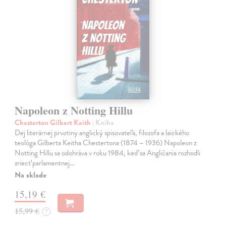
Napoleon z Notting Hillu
Chesterton Gilbert Keith
| Kniha
Dej literárnej prvotiny anglický spisovateľa, filozofa a laického
teológa Gilberta Keitha Chestertona (1874 – 1936) Napoleon z
Notting Hillu sa odohráva v roku 1984, keď sa Angličania rozhodli
zriecť parlamentnej…
Na sklade
15,19 €
15,99 €
?