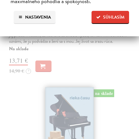
maximálneho pohodlia a spokojnosti.
Dni v kníhkupectve Morisaki
NASTAVENIA
SÚHLASÍM
Jagisawa Satoshi
| Kniha
Dvadsaťpäťročná Takako si žila pomerne bezstarostne až do dňa, keď
jej priateľ Hideaki, za ktorého sa chcela vydať, len tak mimochodom
oznámi, že ju podvádza a žení sa s inou. Jej život sa zrazu rúca.
Na sklade
13,71 €
14,90 €
?
na sklade