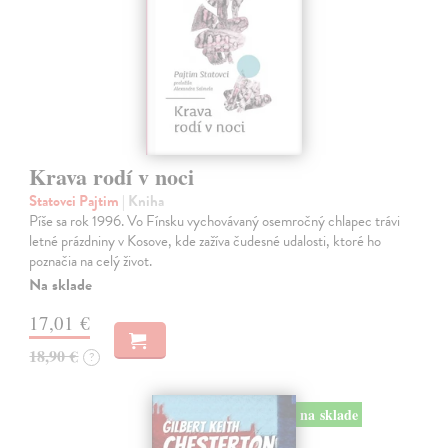
Krava rodí v noci
Statovci Pajtim
| Kniha
Píše sa rok 1996. Vo Fínsku vychovávaný osemročný chlapec trávi
letné prázdniny v Kosove, kde zažíva čudesné udalosti, ktoré ho
poznačia na celý život.
Na sklade
17,01 €
18,90 €
?
na sklade