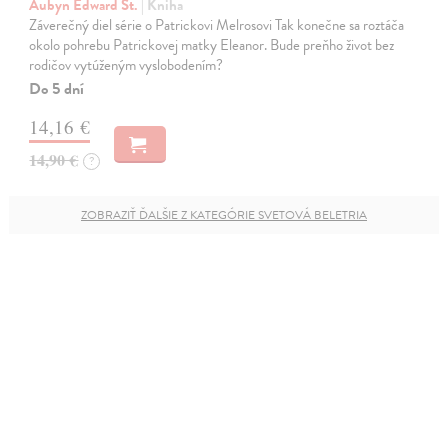
Aubyn Edward St.
| Kniha
Záverečný diel série o Patrickovi Melrosovi Tak konečne sa roztáča
okolo pohrebu Patrickovej matky Eleanor. Bude preňho život bez
rodičov vytúženým vyslobodením?
Do 5 dní
14,16 €
14,90 €
?
ZOBRAZIŤ ĎALŠIE Z KATEGÓRIE SVETOVÁ BELETRIA