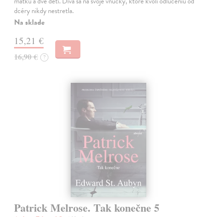
matku a dve deti. Díva sa na svoje vnučky, ktoré kvôli odlúčeniu od
dcéry nikdy nestretla.
Na sklade
15,21 €
16,90 €
?
Patrick Melrose. Tak konečne 5