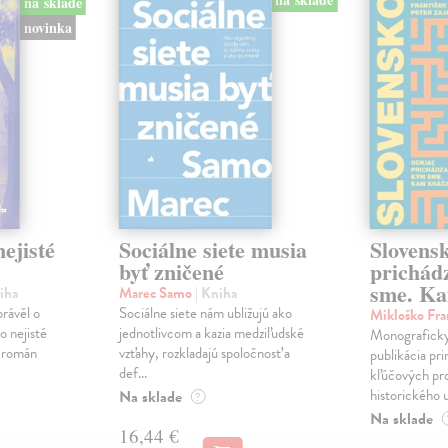
na sklade
novinka
ejisté
Sociálne siete musia
Slovens
byť zničené
prichád
sme. Ka
iha
Marec Samo
| Kniha
právěl o
Sociálne siete nám ubližujú ako
Mikloško Fra
o nejisté
jednotlivcom a kazia medziľudské
Monograficky
ý román
vzťahy, rozkladajú spoločnosť a
publikácia pri
def...
kľúčových pr
historického u
Na sklade
?
Na sklade
16,44 €