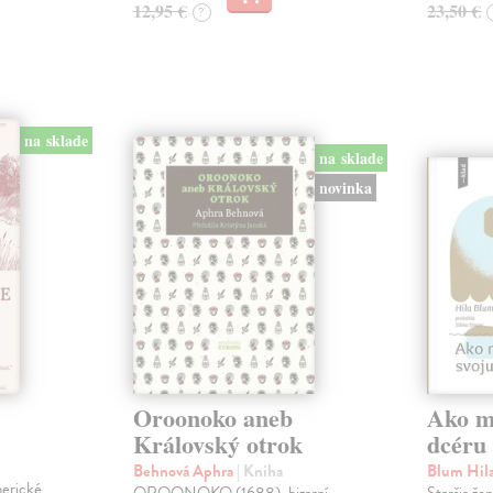
12,95 €
23,50 €
?
na sklade
na sklade
novinka
Oroonoko aneb
Ako mi
Královský otrok
dcéru
Behnová Aphra
| Kniha
Blum Hil
merické
OROONOKO (1688), bizarní
Staršia že