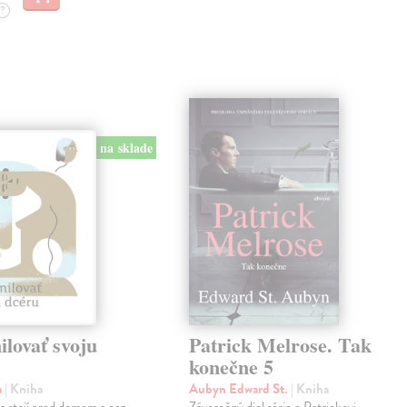
?
na sklade
lovať svoju
Patrick Melrose. Tak
konečne 5
a
| Kniha
Aubyn Edward St.
| Kniha
na stojí pred domom a cez
Záverečný diel série o Patrickovi