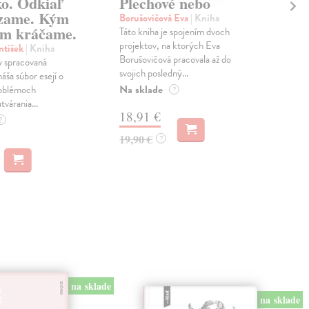
ko. Odkiaľ
Plechové nebo
Po
zame. Kým
Borušovičová Eva
| Kniha
Kun
m kráčame.
Táto kniha je spojením dvoch
Poma
projektov, na ktorých Eva
čty
ntišek
| Kniha
Borušovičová pracovala až do
naps
 spracovaná
svojich posledný...
česk
náša súbor esejí o
Na sklade
Na 
oblémoch
?
tvárania...
18,91 €
14
?
19,90 €
15,
?
na sklade
na sklade