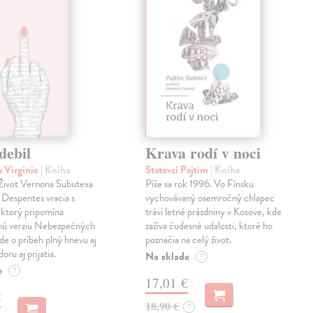
debil
Krava rodí v noci
 Virginie
| Kniha
Statovci Pajtim
| Kniha
i Život Vernona Subutexa
Píše sa rok 1996. Vo Fínsku
e Despentes vracia s
vychovávaný osemročný chlapec
ktorý pripomína
trávi letné prázdniny v Kosove, kde
snú verziu Nebezpečných
zažíva čudesné udalosti, ktoré ho
Ide o príbeh plný hnevu aj
poznačia na celý život.
oru aj prijatia.
Na sklade
?
e
?
17,01 €
€
18,90 €
?