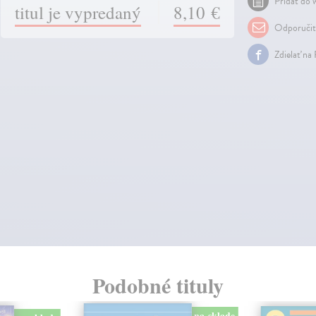
Pridať do w
titul je vypredaný
8,10 €
Odporuči
Zdielať na
Podobné tituly
na sklade