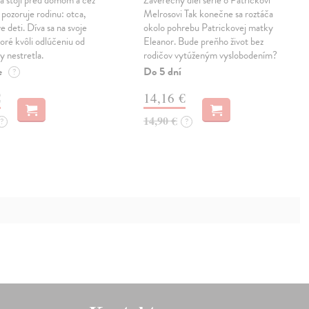
 pozoruje rodinu: otca,
Melrosovi Tak konečne sa roztáča
e deti. Díva sa na svoje
okolo pohrebu Patrickovej matky
oré kvôli odlúčeniu od
Eleanor. Bude preňho život bez
y nestretla.
rodičov vytúženým vyslobodením?
e
Do 5 dní
?
€
14,16 €
14,90 €
?
?