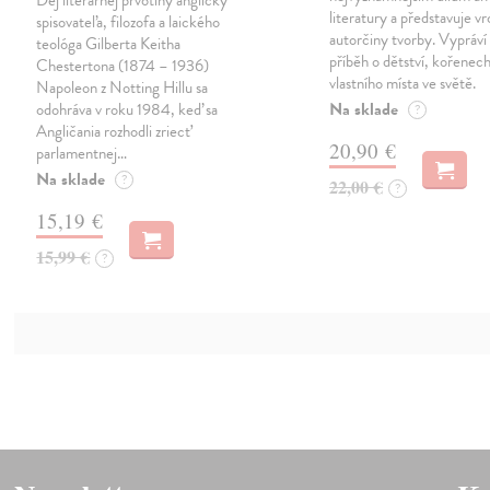
literatury a představuje vr
spisovateľa, filozofa a laického
autorčiny tvorby. Vypráví
teológa Gilberta Keitha
příběh o dětství, kořenech
Chestertona (1874 – 1936)
vlastního místa ve světě.
Napoleon z Notting Hillu sa
Na sklade
odohráva v roku 1984, keď sa
?
Angličania rozhodli zriecť
20,90 €
parlamentnej…
Na sklade
?
22,00 €
?
15,19 €
15,99 €
?