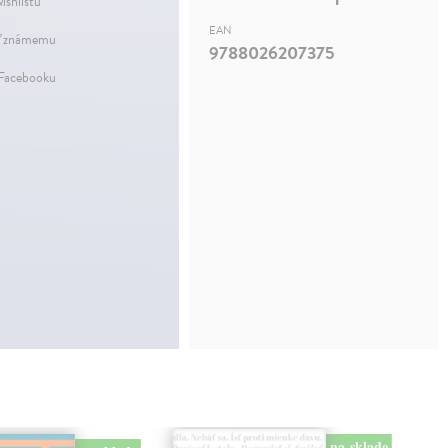
ishlistu
EAN
ť známemu
9788026207375
 Facebooku
na sklade