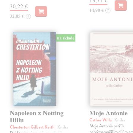
13,71 €
30,22 €
14,90 €
?
32,85 €
?
na sklade
Napoleon z Notting
Moje Antonie
Hillu
Cather Willa
| Kniha
Moje Antonie patří k
Chesterton Gilbert Keith
| Kniha
nejvýznamnějším dílům a
Dej literárnej prvotiny anglický