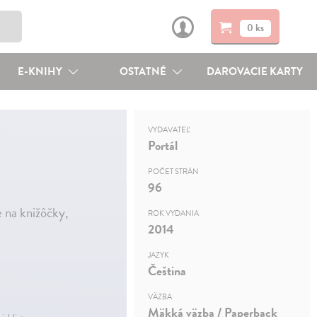
0 ks
E-KNIHY
OSTATNÉ
DAROVACIE KARTY
VYDAVATEĽ
Portál
POČET STRÁN
96
 na knižôčky,
ROK VYDANIA
2014
JAZYK
Čeština
VÄZBA
Mäkká väzba / Paperback