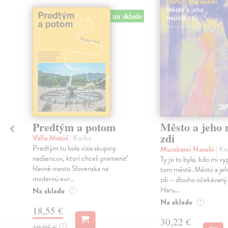
na sklade
Predtým a potom
Město a jeho n
zdi
Vallo Matúš
| Kniha
Predtým tu bola vízia skupiny
Murakami Haruki
| Kn
nadšencov, ktorí chceli premeniť
Ty jsi to byla, kdo mi vy
hlavné mesto Slovenska na
tom městě. Město a jeh
modernú eur...
zdi – dlouho očekávan
Haru...
Na sklade
?
Na sklade
?
18,55 €
30,22 €
19,95 €
?