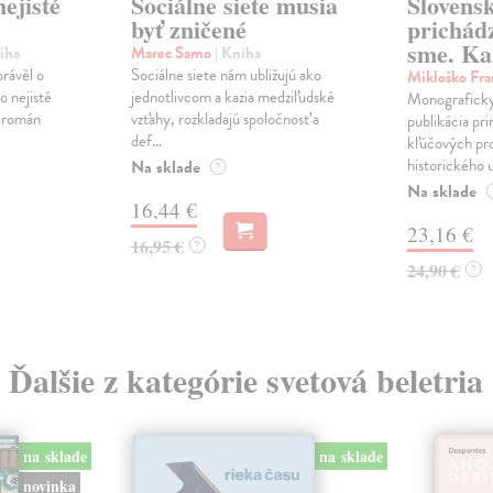
ejisté
Sociálne siete musia
Slovens
byť zničené
prichád
sme. Ka
iha
Marec Samo
| Kniha
právěl o
Sociálne siete nám ubližujú ako
Mikloško Fra
o nejisté
jednotlivcom a kazia medziľudské
Monograficky
ý román
vzťahy, rozkladajú spoločnosť a
publikácia pri
def...
kľúčových pr
historického u
Na sklade
?
Na sklade
16,44 €
23,16 €
16,95 €
?
24,90 €
?
Ďalšie z kategórie svetová beletria
na sklade
na sklade
novinka