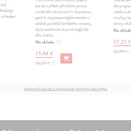
chol
barokní příběh afrického prince
okno tajne
 hluboký
uvrženého do otroctví v Surinamu,
matku a dv
 a hledání
patří k nejvýznamnějším textům z
vnučky, kt
období počátků britského románu,
dcéry nikd
bývá označován za první anglické
Na sklad
dílo, které…
15,21 
Na sklade
?
16,90 €
15,68 €
16,50 €
?
ZOBRAZIŤ ĎALŠIE Z KATEGÓRIE SVETOVÁ BELETRIA