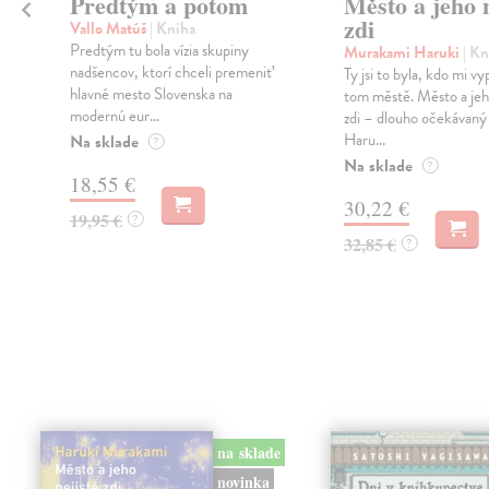
Predtým a potom
Město a jeho n
zdi
Vallo Matúš
| Kniha
Predtým tu bola vízia skupiny
Murakami Haruki
| Kn
nadšencov, ktorí chceli premeniť
Ty jsi to byla, kdo mi vy
hlavné mesto Slovenska na
tom městě. Město a jeh
modernú eur...
zdi – dlouho očekávan
Haru...
Na sklade
?
Na sklade
?
18,55 €
30,22 €
19,95 €
?
32,85 €
?
na sklade
novinka