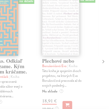
na sklade
ko. Odkiaľ
Plechové nebo
Po
zame. Kým
Borušovičová Eva
| Kniha
Kun
m kráčame.
Táto kniha je spojením dvoch
Poma
projektov, na ktorých Eva
čty
ntišek
| Kniha
Borušovičová pracovala až do
naps
 spracovaná
svojich posledný...
česk
náša súbor esejí o
Na sklade
Na 
oblémoch
?
tvárania...
18,91 €
14
?
19,90 €
15,
?