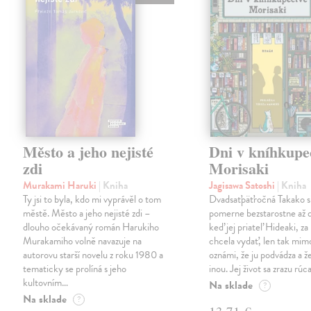
Město a jeho nejisté
Dni v kníhkupe
zdi
Morisaki
Murakami Haruki
| Kniha
Jagisawa Satoshi
| Kniha
Ty jsi to byla, kdo mi vyprávěl o tom
Dvadsaťpäťročná Takako si 
městě. Město a jeho nejisté zdi –
pomerne bezstarostne až 
dlouho očekávaný román Harukiho
keď jej priateľ Hideaki, za
Murakamiho volně navazuje na
chcela vydať, len tak m
autorovu starší novelu z roku 1980 a
oznámi, že ju podvádza a že
tematicky se prolíná s jeho
inou. Jej život sa zrazu rúca
kultovním…
Na sklade
?
Na sklade
?