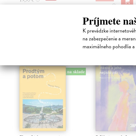
32,85 €
?
Príjmete na
K prevádzke internetové
High-contrast mode
na zabezpečenie a merani
Čit
maximálneho pohodlia a 
na sklade