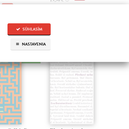
SÚHLASÍM
 aj:
NASTAVENIA
na sklade
na sklade