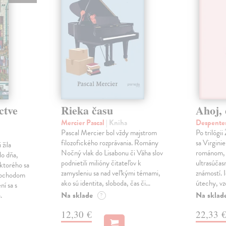
ctve
Rieka času
Ahoj, 
Mercier Pascal
| Kniha
Despentes
Pascal Mercier bol vždy majstrom
Po trilógi
filozofického rozprávania. Romány
sa Virgini
žila
Nočný vlak do Lisabonu či Váha slov
románom, 
do dňa,
podnietili milióny čitateľov k
ultrasúča
 ktorého sa
zamysleniu sa nad veľkými témami,
známostí. 
imochodom
ako sú identita, sloboda, čas či…
útechy, vzd
ní sa s
Na sklade
Na sklad
.
?
12,30 €
22,33 