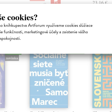
23,16 €
16,95 €
?
24,90 €
?
še cookies?
ho kníhkupectva Artforum využívame cookies slúžiace
e funkčnosti, marketingové účely a zaistenie vášho
atelia s podobným vkusom si kúpili
spokojnosti.
na sklade
na sklade
novinka