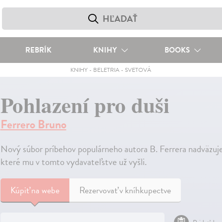
REBRÍK
KNIHY
BOOKS
KNIHY
-
BELETRIA
-
SVETOVÁ
Pohlazení pro duši
Ferrero Bruno
Nový súbor príbehov populárneho autora B. Ferrera nadväzuje
které mu v tomto vydavateľstve už vyšli.
Kúpiť
na webe
Rezervovať v kníhkupectve