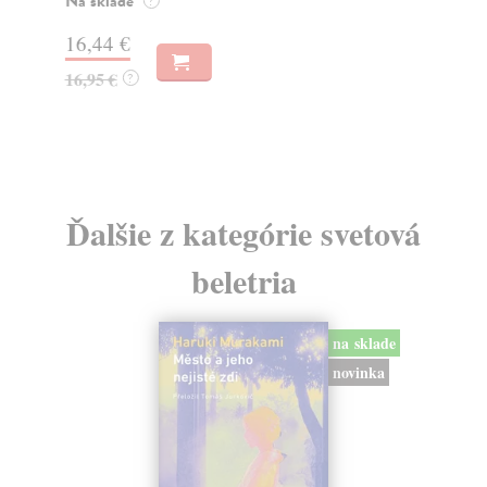
Na sklade
?
Na
16,44 €
23
16,95 €
?
24
Ďalšie z kategórie svetová
beletria
na sklade
novinka