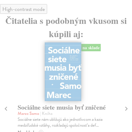
High-contrast mode
Čitatelia s podobným vkusom si
kúpili aj:
na sklade
Sociálne siete musia byť zničené
S
K
Marec Samo
| Kniha
Sociálne siete nám ubližujú ako jednotlivcom a kazia
Mik
medziľudské vzťahy, rozkladajú spoločnosť a def...
Mon
o k