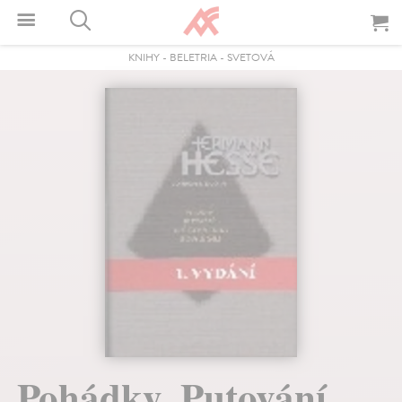
KNIHY
-
BELETRIA
-
SVETOVÁ
Pohádky, Putování,