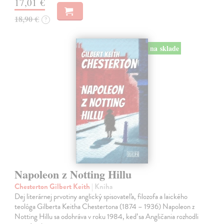
17,01 €
18,90 €
?
na sklade
Napoleon z Notting Hillu
Chesterton Gilbert Keith
| Kniha
Dej literárnej prvotiny anglický spisovateľa, filozofa a laického
teológa Gilberta Keitha Chestertona (1874 – 1936) Napoleon z
Notting Hillu sa odohráva v roku 1984, keď sa Angličania rozhodli