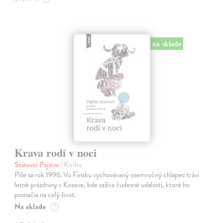
na sklade
Krava rodí v noci
Statovci Pajtim
| Kniha
Píše sa rok 1996. Vo Fínsku vychovávaný osemročný chlapec trávi
letné prázdniny v Kosove, kde zažíva čudesné udalosti, ktoré ho
poznačia na celý život.
Na sklade
?