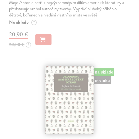
Moje Antonie patří k nejvýznamnějším dílům americké literatury a
představuje vrchol autorčiny tvorby. Vypráví hluboký příběh o
dětství, kořenech a hledání vlastního místa ve světě.
Na sklade
?
20,90 €
22,00 €
?
na sklade
novinka