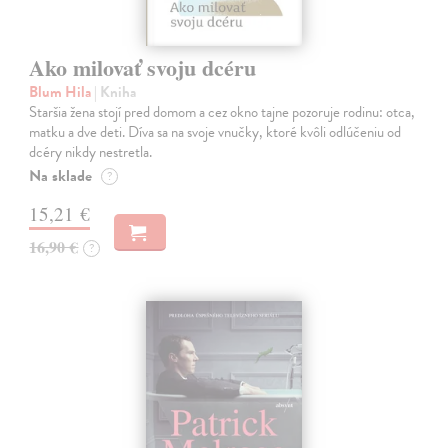
Ako milovať svoju dcéru
Blum Hila
| Kniha
Staršia žena stojí pred domom a cez okno tajne pozoruje rodinu: otca,
matku a dve deti. Díva sa na svoje vnučky, ktoré kvôli odlúčeniu od
dcéry nikdy nestretla.
Na sklade
?
15,21 €
16,90 €
?