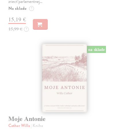
zriecť parlamentnej…
Na sklade
?
15,19 €
15,99 €
?
na sklade
Moje Antonie
Cather Willa
| Kniha