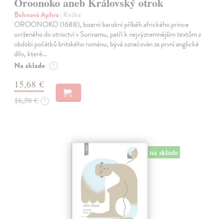
Oroonoko aneb Královský otrok
Behnová Aphra
| Kniha
OROONOKO (1688), bizarní barokní příběh afrického prince
uvrženého do otroctví v Surinamu, patří k nejvýznamnějším textům z
období počátků britského románu, bývá označován za první anglické
dílo, které…
Na sklade
?
15,68 €
16,50 €
?
na sklade