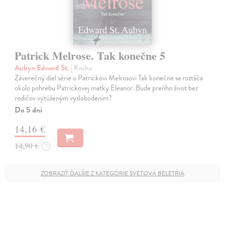
Patrick Melrose. Tak konečne 5
Aubyn Edward St.
| Kniha
Záverečný diel série o Patrickovi Melrosovi Tak konečne sa roztáča
okolo pohrebu Patrickovej matky Eleanor. Bude preňho život bez
rodičov vytúženým vyslobodením?
Do 5 dní
14,16 €
14,90 €
?
ZOBRAZIŤ ĎALŠIE Z KATEGÓRIE SVETOVÁ BELETRIA