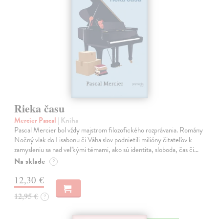
Rieka času
Mercier Pascal
| Kniha
Pascal Mercier bol vždy majstrom filozofického rozprávania. Romány
Nočný vlak do Lisabonu či Váha slov podnietili milióny čitateľov k
zamysleniu sa nad veľkými témami, ako sú identita, sloboda, čas či…
Na sklade
?
12,30 €
12,95 €
?