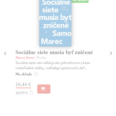
Sociálne siete musia byť zničené
S
K
Marec Samo
| Kniha
Sociálne siete nám ubližujú ako jednotlivcom a kazia
Mik
medziľudské vzťahy, rozkladajú spoločnosť a def...
Mon
o k
Na sklade
?
Na
16,44 €
23
16,95 €
?
24