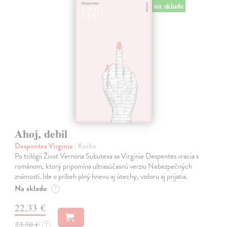
na sklade
Ahoj, debil
Despentes Virginie
| Kniha
Po trilógii Život Vernona Subutexa sa Virginie Despentes vracia s
románom, ktorý pripomína ultrasúčasnú verziu Nebezpečných
známostí. Ide o príbeh plný hnevu aj útechy, vzdoru aj prijatia.
Na sklade
?
22,33 €
23,50 €
?