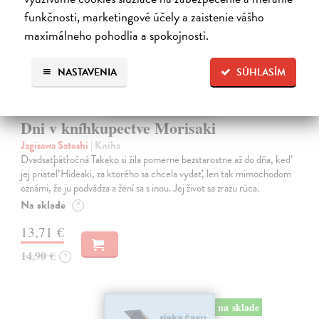
funkčnosti, marketingové účely a zaistenie vášho
maximálneho pohodlia a spokojnosti.
NASTAVENIA
SÚHLASÍM
Dni v kníhkupectve Morisaki
Jagisawa Satoshi
| Kniha
Dvadsaťpäťročná Takako si žila pomerne bezstarostne až do dňa, keď
jej priateľ Hideaki, za ktorého sa chcela vydať, len tak mimochodom
oznámi, že ju podvádza a žení sa s inou. Jej život sa zrazu rúca.
Na sklade
?
13,71 €
14,90 €
?
na sklade