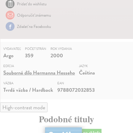
Pridať do wishlistu
Odporučiť známemu
Zdielať na Facebooku
VYDAVATEĽ
POČET STRÁN
ROK VYDANIA
Argo
359
2000
EDÍCIA
JAZYK
Souborné dílo Hermanna Hesseho
Čeština
VÄZBA
EAN
Tvrdá väzba / Hardback
9788072032853
High-contrast mode
Podobné tituly
na sklade