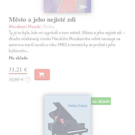
Město a jeho nejisté zdi
Murakami Haruki
| Kniha
Ty jsi to byla, kdo mi vyprávěl o tom městě. Město a jeho nejisté zdi –
dlouho očekávaný román Harukiho Murakamiho volně navazuje na
autorovu starší novelu z roku 1980 a tematicky se prolíná s jeho
kultovním…
Na sklade
31,21 €
32,85 €
?
na sklade