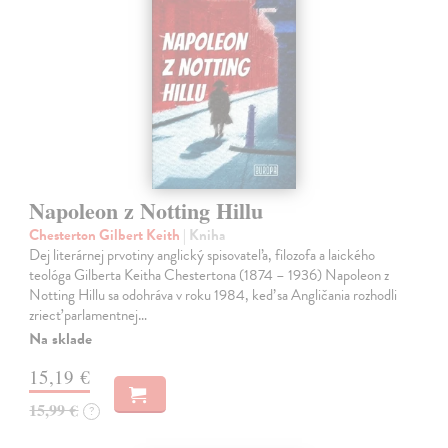
Napoleon z Notting Hillu
Chesterton Gilbert Keith
| Kniha
Dej literárnej prvotiny anglický spisovateľa, filozofa a laického
teológa Gilberta Keitha Chestertona (1874 – 1936) Napoleon z
Notting Hillu sa odohráva v roku 1984, keď sa Angličania rozhodli
zriecť parlamentnej…
Na sklade
15,19 €
15,99 €
?