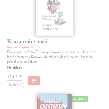
Krava rodí v noci
Statovci Pajtim
| Kniha
Píše sa rok 1996. Vo Fínsku vychovávaný osemročný chlapec trávi
letné prázdniny v Kosove, kde zažíva čudesné udalosti, ktoré ho
poznačia na celý život.
Na sklade
17,01 €
18,90 €
?
na sklade