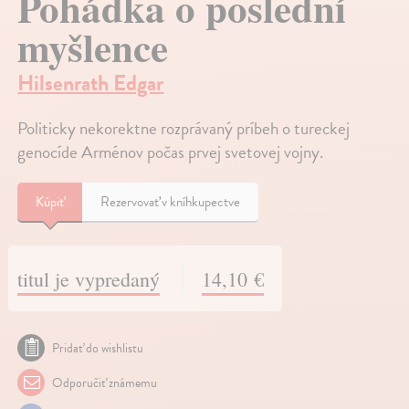
Pohádka o poslední
myšlence
Hilsenrath Edgar
Politicky nekorektne rozprávaný príbeh o tureckej
genocíde Arménov počas prvej svetovej vojny.
Kúpiť
Rezervovať v kníhkupectve
titul je vypredaný
14,10 €
Pridať do wishlistu
Odporučiť známemu