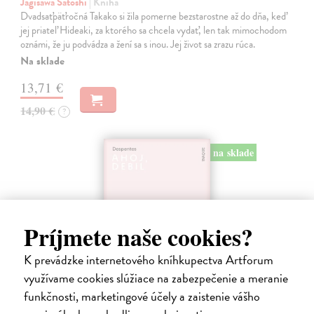
Jagisawa Satoshi
| Kniha
Dvadsaťpäťročná Takako si žila pomerne bezstarostne až do dňa, keď
jej priateľ Hideaki, za ktorého sa chcela vydať, len tak mimochodom
oznámi, že ju podvádza a žení sa s inou. Jej život sa zrazu rúca.
Na sklade
13,71 €
14,90 €
?
na sklade
Príjmete naše cookies?
K prevádzke internetového kníhkupectva Artforum
využívame cookies slúžiace na zabezpečenie a meranie
funkčnosti, marketingové účely a zaistenie vášho