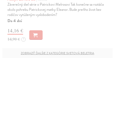
Záverečný diel série o Patrickovi Melrosovi Tak konečne sa roztáča
okolo pohrebu Patrickovej matky Eleanor. Bude preňho život bez
rodičov vytúženým vyslobodením?
Do 4 dní
14,16 €
14,90 €
?
ZOBRAZIŤ ĎALŠIE Z KATEGÓRIE SVETOVÁ BELETRIA