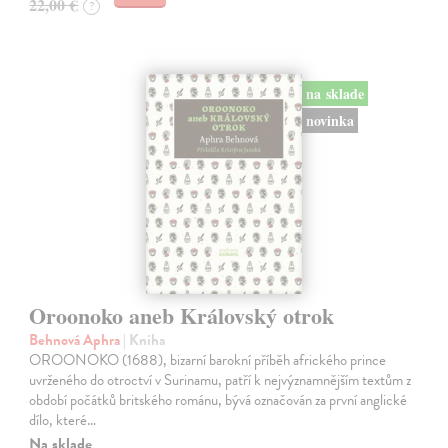
22,00 €
?
na sklade
novinka
Oroonoko aneb Královský otrok
Behnová Aphra
| Kniha
OROONOKO (1688), bizarní barokní příběh afrického prince
uvrženého do otroctví v Surinamu, patří k nejvýznamnějším textům z
období počátků britského románu, bývá označován za první anglické
dílo, které…
Na sklade