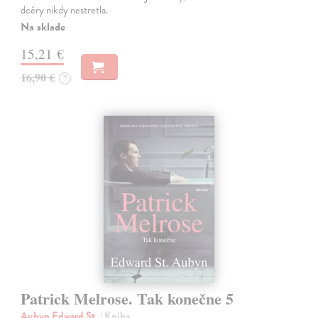
dcéry nikdy nestretla.
Na sklade
15,21 €
16,90 €
?
Patrick Melrose. Tak konečne 5
Aubyn Edward St.
| Kniha