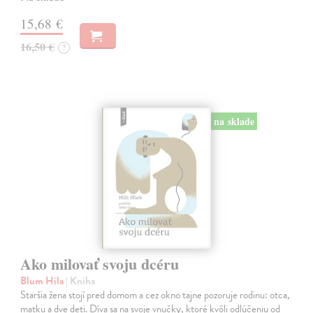
15,68 €
16,50 €
?
na sklade
Ako milovať svoju dcéru
Blum Hila
| Kniha
Staršia žena stojí pred domom a cez okno tajne pozoruje rodinu: otca,
matku a dve deti. Díva sa na svoje vnučky, ktoré kvôli odlúčeniu od