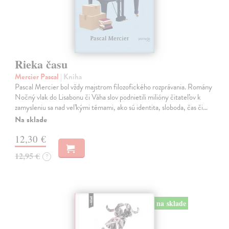
Rieka času
Mercier Pascal
| Kniha
Pascal Mercier bol vždy majstrom filozofického rozprávania. Romány
Nočný vlak do Lisabonu či Váha slov podnietili milióny čitateľov k
zamysleniu sa nad veľkými témami, ako sú identita, sloboda, čas či…
Na sklade
12,30 €
12,95 €
?
na sklade