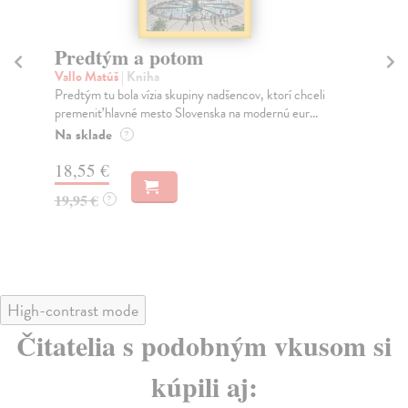
Predtým a potom
Mě
Vallo Matúš
| Kniha
Mu
Predtým tu bola vízia skupiny nadšencov, ktorí chceli
Ty 
premeniť hlavné mesto Slovenska na modernú eur...
jeh
Na sklade
Na
?
18,55 €
31
19,95 €
32
?
High-contrast mode
Čitatelia s podobným vkusom si
kúpili aj: