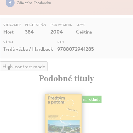
Zdielať na Facebooku
VYDAVATEĽ
POČET STRÁN
ROK VYDANIA
JAZYK
Host
384
2004
Čeština
VÄZBA
EAN
Tvrdá väzba / Hardback
9788072941285
High-contrast mode
Podobné tituly
na sklade