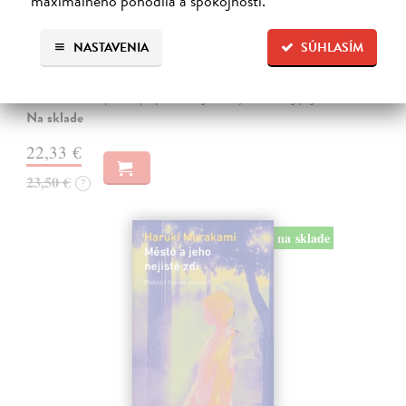
maximálneho pohodlia a spokojnosti.
Ahoj, debil
Despentes Virginie
| Kniha
NASTAVENIA
SÚHLASÍM
Po trilógii Život Vernona Subutexa sa Virginie Despentes vracia s
románom, ktorý pripomína ultrasúčasnú verziu Nebezpečných
známostí. Ide o príbeh plný hnevu aj útechy, vzdoru aj prijatia.
Na sklade
22,33 €
23,50 €
?
na sklade