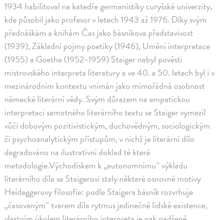
1934 habilitoval na katedře germanistiky curyšské univerzity,
kde působil jako profesor v letech 1943 až 1976. Díky svým
přednáškám a knihám Čas jako básníkova představivost
(1939), Základní pojmy poetiky (1946), Umění interpretace
(1955) a Goethe (1952–1959) Staiger nabyl pověsti
mistrovského interpreta literatury a ve 40. a 50. letech byl i v
mezinárodním kontextu vnímán jako mimořádná osobnost
německé literární vědy. Svým důrazem na empatickou
interpretaci samotného literárního textu se Staiger vymezil
vůči dobovým pozitivistickým, duchovědným, sociologickým
či psychoanalytickým přístupům, v nichž je literární dílo
degradováno na ilustrativní doklad té které
metodologie.Východiskem k „autonomnímu“ výkladu
literárního díla se Staigerovi staly některé osnovné motivy
Heideggerovy filosofie: podle Staigera básník rozvrhuje
„časovaným“ tvarem díla rytmus jedinečné lidské existence,
vlastním úkolem literárního interpreta je pak nadšeně