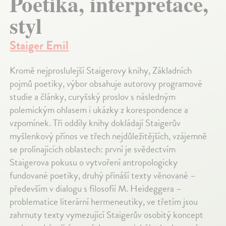
Poetika, interpretace,
styl
Staiger Emil
Kromě nejproslulejší Staigerovy knihy, Základních
pojmů poetiky, výbor obsahuje autorovy programové
studie a články, curyšský proslov s následným
polemickým ohlasem i ukázky z korespondence a
vzpomínek. Tři oddíly knihy dokládají Staigerův
myšlenkový přínos ve třech nejdůležitějších, vzájemně
se prolínajících oblastech: první je svědectvím
Staigerova pokusu o vytvoření antropologicky
fundované poetiky, druhý přináší texty věnované –
především v dialogu s filosofií M. Heideggera –
problematice literární hermeneutiky, ve třetím jsou
zahrnuty texty vymezující Staigerův osobitý koncept