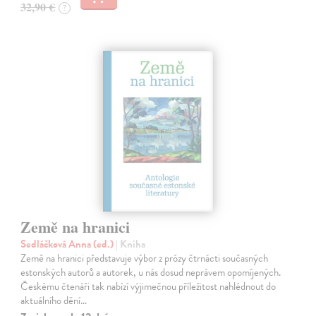
32,90 €
?
Země na hranici
Sedláčková Anna (ed.)
| Kniha
Země na hranici představuje výbor z prózy čtrnácti současných
estonských autorů a autorek, u nás dosud neprávem opomíjených.
Českému čtenáři tak nabízí výjimečnou příležitost nahlédnout do
aktuálního dění…