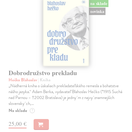
na sklade
novinka
Dobrodružstvo prekladu
Hečko Blahoslav
| Kniha
„Nádherná kniha o úskaliach prekladateľského remesla a bohatstve
nášho jazyka.“ Adam Berka, vydavateľ Blahoslav Hečko (*1915 Suchá
nad Parnou – †2002 Bratislava) je jedny´m z najvy´znamnejších
slovensky´ch,…
Na sklade
?
25,00 €