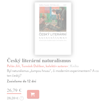
Český literární naturalismus
Pelán Jiří, Tureček Dalibor, kolektív autorov
| Kniha
Byl naturalismus „žumpou hnusu“, či moderním experimentem? A co
ten český?
Zasielame do 12 dní
26,79 €
28,20 €
?