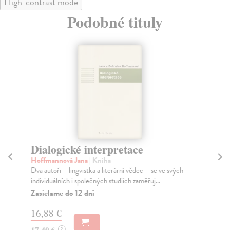
High-contrast mode
Podobné tituly
Dialogické interpretace
Kr
Hoffmannová Jana
| Kniha
Bla
Dva autoři – lingvistka a literární vědec – se ve svých
Zbi
individuálních i společných studiích zaměřuj...
Za
Zasielame do 12 dní
18
16,88 €
18
17,40 €
?