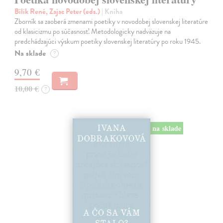
Bílik René, Zajac Peter (eds.)
| Kniha
Zborník sa zaoberá zmenami poetiky v novodobej slovenskej literatúre
od klasicizmu po súčasnosť. Metodologicky nadväzuje na
predchádzajúci výskum poetiky slovenskej literatúry po roku 1945.
Na sklade
?
9,70 €
10,00 €
?
na sklade