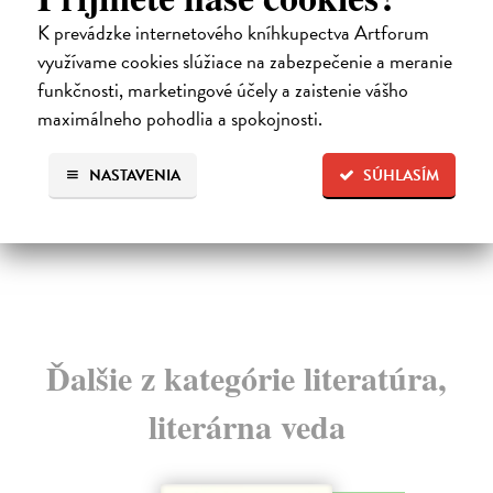
Básně (1956 - 1971)
O 
K prevádzke internetového kníhkupectva Artforum
Juliš Emil
| Kniha
Ha
využívame cookies slúžiace na zabezpečenie a meranie
Svazek soustřeďuje básnické dílo Emila Juliše (1920–
V n
funkčnosti, marketingové účely a zaistenie vášho
2006) z období do roku 1971. Jeho jádrem je před...
ten
maximálneho pohodlia a spokojnosti.
Zasielame do 12 dní
Za
16,78 €
11
NASTAVENIA
SÚHLASÍM
17,30 €
12
?
Ďalšie z kategórie literatúra,
literárna veda