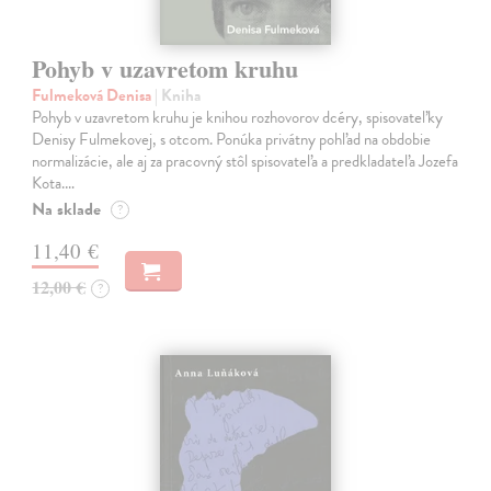
Pohyb v uzavretom kruhu
Fulmeková Denisa
| Kniha
Pohyb v uzavretom kruhu je knihou rozhovorov dcéry, spisovateľky
Denisy Fulmekovej, s otcom. Ponúka privátny pohľad na obdobie
normalizácie, ale aj za pracovný stôl spisovateľa a predkladateľa Jozefa
Kota.…
Na sklade
?
11,40 €
12,00 €
?