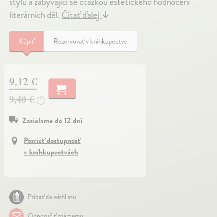
stylu a zabývající se otázkou estetického hodnocení
literárních děl.
Čítať ďalej
↓
Kúpiť
Rezervovať v kníhkupectve
9,12 €
9,40 €
?
Zasielame do 12 dní
Pozrieť dostupnosť
v kníhkupectvách
Pridať do wishlistu
Odporučiť známemu