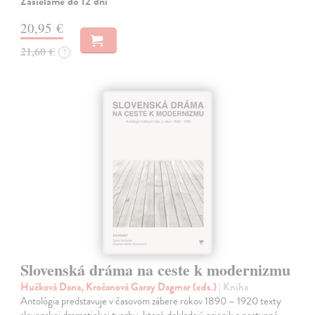
Zasielame do 12 dní
20,95 €
21,60 €
?
Slovenská dráma na ceste k modernizmu
Hučková Dana, Kročanová Garay Dagmar (eds.)
| Kniha
Antológia predstavuje v časovom zábere rokov 1890 – 1920 texty