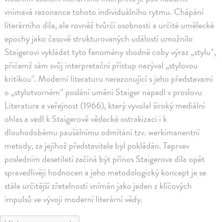
vnímavá rezonance tohoto individuálního rytmu. Chápání
literárního díla, ale rovněž tvůrčí osobnosti a určité umělecké
epochy jako časově strukturovaných událostí umožnilo
Staigerovi vykládat tyto fenomény shodně coby výraz „stylu“,
přičemž sám svůj interpretační přístup nazýval „stylovou
kritikou“. Moderní literaturu nerezonující s jeho představami
o „stylotvorném“ poslání umění Staiger napadl v proslovu
Literatura a veřejnost (1966), který vyvolal široký mediální
ohlas a vedl k Staigerově vědecké ostrakizaci i k
dlouhodobému paušálnímu odmítání tzv. werkimanentní
metody, za jejíhož představitele byl pokládán. Teprvev
posledním desetiletí začíná být přínos Staigerova díla opět
spravedlivěji hodnocen a jeho metodologický koncept je se
stále určitější zřetelností vnímán jako jeden z klíčových
impulsů ve vývoji moderní literární vědy.