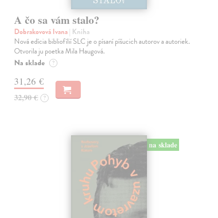
A čo sa vám stalo?
Dobrakovová Ivana
| Kniha
Nová edícia bibliofílií SLC je o písaní píšucich autorov a autoriek.
Otvorila ju poetka Mila Haugová.
Na sklade
?
31,26 €
32,90 €
?
na sklade