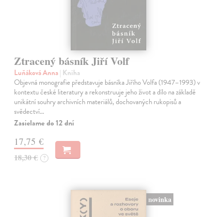
Ztracený básník Jiří Volf
Luňáková Anna
| Kniha
Objevná monografie představuje básníka Jiřího Volfa (1947–1993) v
kontextu české literatury a rekonstruuje jeho život a dílo na základě
unikátní souhry archivních materiálů, dochovaných rukopisů a
svědectví…
Zasielame do 12 dní
17,75 €
18,30 €
?
novinka