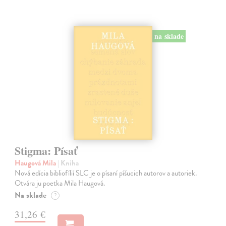
na sklade
Stigma: Písať
Haugová Mila
| Kniha
Nová edícia bibliofílií SLC je o písaní píšucich autorov a autoriek.
Otvára ju poetka Mila Haugová.
Na sklade
?
31,26 €