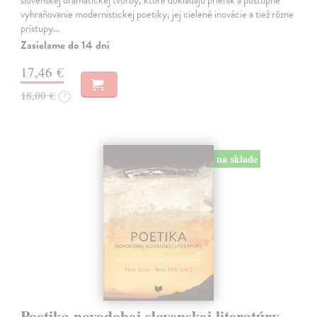
slovenskej dramatickej tvorby, ktoré dokladajú prienik a postupné
vyhraňovanie modernistickej poetiky, jej cielené inovácie a tiež rôzne
prístupy…
Zasielame do 14 dní
17,46 €
18,00 €
?
na sklade
Poetika novodobej slovenskej literatúry