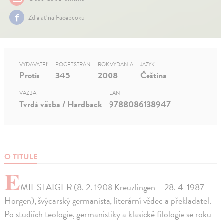
Zdielať na Facebooku
VYDAVATEĽ
POČET STRÁN
ROK VYDANIA
JAZYK
Protis
345
2008
Čeština
VÄZBA
EAN
Tvrdá väzba / Hardback
9788086138947
O TITULE
E
MIL STAIGER (8. 2. 1908 Kreuzlingen – 28. 4. 1987
Horgen), švýcarský germanista, literární vědec a překladatel.
Po studiích teologie, germanistiky a klasické filologie se roku