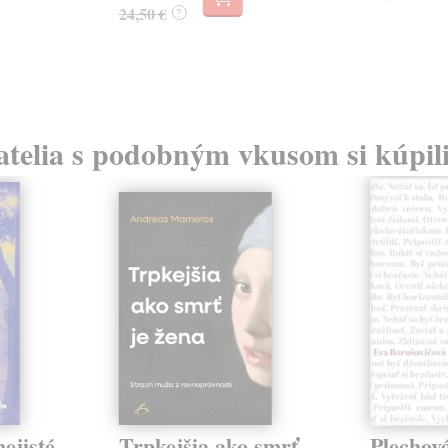
24,50 €
?
atelia s podobným vkusom si kúpili
ejisté
Trpkejšia ako smrť
Plechov