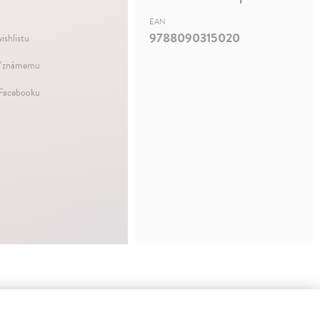
EAN
9788090315020
ishlistu
ť známemu
 Facebooku