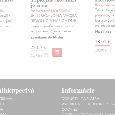
je žena
Borušovičová
Táto kniha je
iha
Marneros Andreas
| Kniha
projektov, na
právěl o
JE TO MOŽNO NAJVÄČŠIA
Borušovičová 
o nejisté
REVOLÚCIA NAŠICH DNÍ:
svojich posled
ý román
rovnocennosť a rovnoprávnosť
ženy a muža. Vojna a mier m...
Na sklade
Zasielame do 14 dní
18,91 €
22,05 €
19,90 €
?
24,50 €
?
íhkupectvá
Informácie
TISLAVA
DORUČENIE A PLATBA
ICE
VŠEOBECNÉ OBCHODNÉ PODM
NA
COOKIES
INOK
OCHRANA OSOBNÝCH ÚDAJO