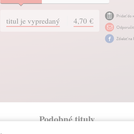
Pridať do w
titul je vypredaný
4,70 €
Odporuči
Zdielať na
Podobné tituly