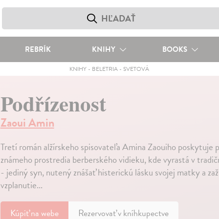
REBRÍK
KNIHY
BOOKS
KNIHY
-
BELETRIA
-
SVETOVÁ
Podřízenost
Zaoui Amin
Tretí román alžírskeho spisovateľa Amina Zaouiho poskytuje 
známeho prostredia berberského vidieku, kde vyrastá v tradič
- jediný syn, nutený znášať histerickú lásku svojej matky a zaž
vzplanutie...
Kúpiť
na webe
Rezervovať v kníhkupectve