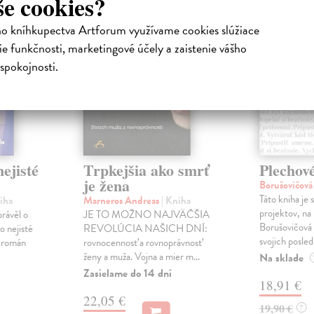
še cookies?
ho kníhkupectva Artforum využívame cookies slúžiace
e funkčnosti, marketingové účely a zaistenie vášho
spokojnosti.
ejisté
Trpkejšia ako smrť
Plechov
je žena
Borušovičová
Táto kniha je
iha
Marneros Andreas
| Kniha
projektov, na
právěl o
JE TO MOŽNO NAJVÄČŠIA
Borušovičová 
o nejisté
REVOLÚCIA NAŠICH DNÍ:
svojich posled
ý román
rovnocennosť a rovnoprávnosť
ženy a muža. Vojna a mier m...
Na sklade
Zasielame do 14 dní
18,91 €
22,05 €
19,90 €
?