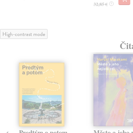
32,85 €
?
High-contrast mode
Čit
Predtým a potom
Město a jeho n