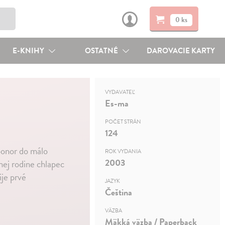
0 ks
E-KNIHY
OSTATNÉ
DAROVACIE KARTY
VYDAVATEĽ
Es-ma
POČET STRÁN
124
ponor do málo
ROK VYDANIA
2003
nej rodine chlapec
ije prvé
JAZYK
Čeština
VÄZBA
Mäkká väzba / Paperback