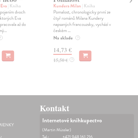
pr
 Eva
| Kniha
Kundera Milan
| Kniha
sm
 spojením dvoch
Pomalost, chronologicky první ze
 ktorých Eva
čtyř románů Milana Kundery
Mik
pracovala až do
napsaných francouzsky, vychází v
Mon
ný...
českém ...
publ
Na sklade
kľú
?
?
hist
14,73 €
Na 
15,50 €
?
23
24,
Kontakt
Internetové kníhkupectvo
IENKY
(Martin Müssler)
Tel.:
+421 948 161 216
V