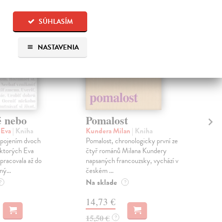
SÚHLASÍM
NASTAVENIA
é nebo
Pomalost
Sl
pr
 Eva
| Kniha
Kundera Milan
| Kniha
sm
 spojením dvoch
Pomalost, chronologicky první ze
 ktorých Eva
čtyř románů Milana Kundery
Mik
pracovala až do
napsaných francouzsky, vychází v
Mon
ný...
českém ...
publ
Na sklade
kľú
?
?
hist
14,73 €
Na 
15,50 €
?