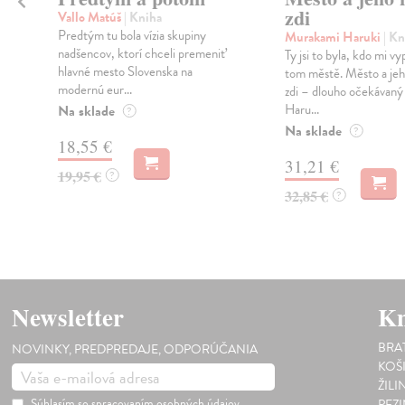
zdi
Vallo Matúš
| Kniha
Predtým tu bola vízia skupiny
Murakami Haruki
| Kn
nadšencov, ktorí chceli premeniť
Ty jsi to byla, kdo mi vy
hlavné mesto Slovenska na
tom městě. Město a jeh
modernú eur...
zdi – dlouho očekávan
Haru...
Na sklade
?
Na sklade
?
18,55 €
31,21 €
19,95 €
?
32,85 €
?
Newsletter
Kn
BRA
NOVINKY, PREDPREDAJE, ODPORÚČANIA
KOŠ
ŽILI
Súhlasím so
spracovaním osobných údajov
PEZ