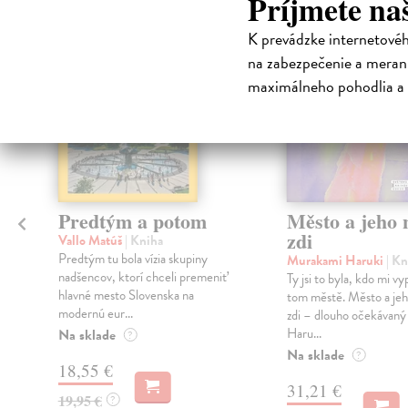
Príjmete na
K prevádzke internetové
na zabezpečenie a merani
maximálneho pohodlia a 
Predtým a potom
Město a jeho n
zdi
Vallo Matúš
| Kniha
Predtým tu bola vízia skupiny
Murakami Haruki
| Kn
nadšencov, ktorí chceli premeniť
Ty jsi to byla, kdo mi vy
hlavné mesto Slovenska na
tom městě. Město a jeh
modernú eur...
zdi – dlouho očekávan
Haru...
Na sklade
?
Na sklade
?
18,55 €
31,21 €
19,95 €
?