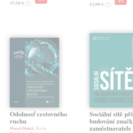
37,50 €
?
13,90 €
?
Odolnosť cestovného
Sociální sítě při
ruchu
budování značk
zaměstnavatele
Marciš Matúš
| Kniha