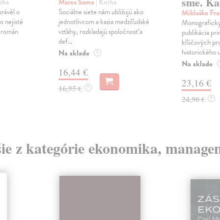
sme. Ka
iha
Marec Samo
| Kniha
právěl o
Sociálne siete nám ubližujú ako
Mikloško Fra
o nejisté
jednotlivcom a kazia medziľudské
Monograficky
ý román
vzťahy, rozkladajú spoločnosť a
publikácia pri
def...
kľúčových pr
historického u
Na sklade
?
Na sklade
16,44 €
23,16 €
16,95 €
?
24,90 €
?
šie z kategórie ekonomika, manage