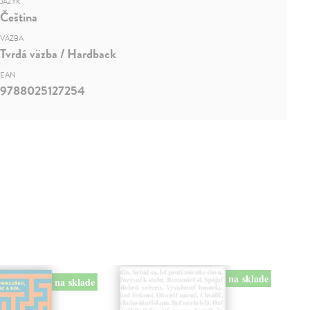
JAZYK
Čeština
VÄZBA
Tvrdá väzba / Hardback
EAN
9788025127254
na sklade
na sklade