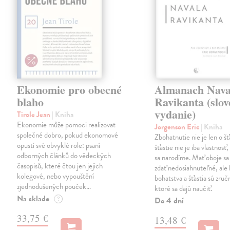
Ekonomie pro obecné
Almanach Nava
blaho
Ravikanta (slo
vydanie)
Tirole Jean
| Kniha
Ekonomie může pomoci realizovat
Jorgenson Eric
| Kniha
společné dobro, pokud ekonomové
Zbohatnutie nie je len o šťa
opustí své obvyklé role: psaní
šťastie nie je iba vlastnosť
odborných článků do vědeckých
sa narodíme. Mať oboje s
časopisů, které čtou jen jejich
zdať nedosiahnuteľné, ale
kolegové, nebo vypouštění
bohatstva a šťastia sú zruč
zjednodušených pouček…
ktoré sa dajú naučiť.
Na sklade
?
Do 4 dní
33,75 €
13,48 €