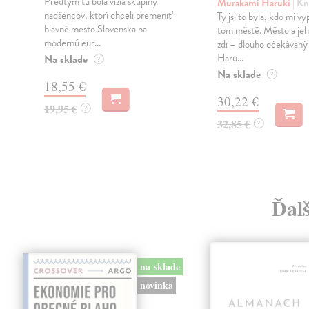
Predtým tu bola vízia skupiny
Murakami Haruki
| Kn
nadšencov, ktorí chceli premeniť
Ty jsi to byla, kdo mi vy
hlavné mesto Slovenska na
tom městě. Město a jeh
modernú eur...
zdi – dlouho očekávan
Haru...
Na sklade
?
Na sklade
?
18,55 €
30,22 €
19,95 €
?
32,85 €
?
Ďal
na sklade
novinka