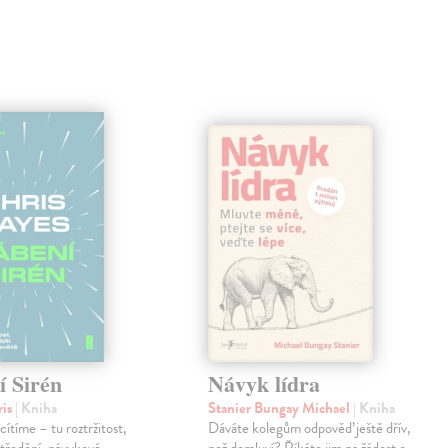
í Sirén
Návyk lídra
ris
| Kniha
Stanier Bungay Michael
| Kniha
cítíme – tu roztržitost,
Dáváte kolegům odpověď ještě dřív,
středění, návykové
než domluví? Říkáte jim na žádost o