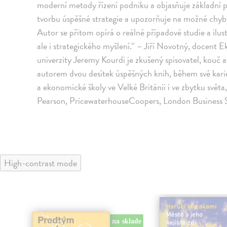
moderní metody řízení podniku a objasňuje základní po
tvorbu úspěšné strategie a upozorňuje na možné chyby 
Autor se přitom opírá o reálné případové studie a ilust
ale i strategického myšlení.“ – Jiří Novotný, docent
univerzity Jeremy Kourdi je zkušený spisovatel, kouč a
autorem dvou desítek úspěšných knih, během své karié
a ekonomické školy ve Velké Británii i ve zbytku sv
Pearson, PricewaterhouseCoopers, London Business
High-contrast mode
na sklade