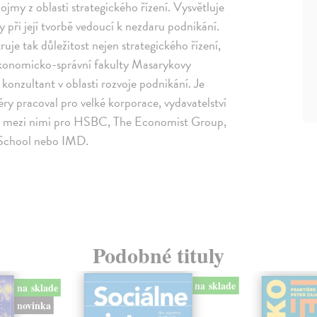
jmy z oblasti strategického řízení. Vysvětluje
při její tvorbě vedoucí k nezdaru podnikání.
ruje tak důležitost nejen strategického řízení,
 Ekonomicko-správní fakulty Masarykovy
 konzultant v oblasti rozvoje podnikání. Je
ry pracoval pro velké korporace, vydavatelství
ěta, mezi nimi pro HSBC, The Economist Group,
 School nebo IMD.
Podobné tituly
na sklade
na sklade
novinka