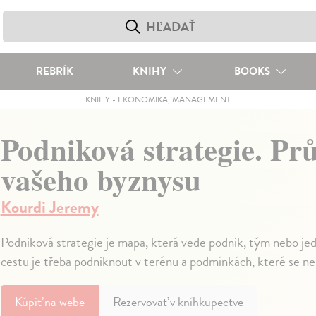
REBRÍK
KNIHY
BOOKS
KNIHY
-
EKONOMIKA, MANAGEMENT
Podniková strategie. Pr
vašeho byznysu
Kourdi Jeremy
Podniková strategie je mapa, která vede podnik, tým nebo jedn
cestu je třeba podniknout v terénu a podmínkách, které se n
Kúpiť
na webe
Rezervovať v kníhkupectve