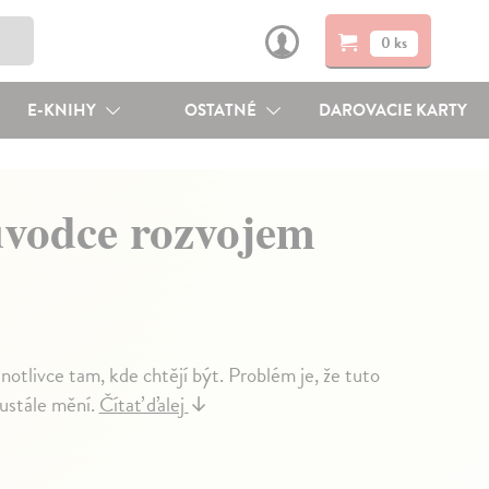
0 ks
E-KNIHY
OSTATNÉ
DAROVACIE KARTY
ůvodce rozvojem
otlivce tam, kde chtějí být. Problém je, že tuto
eustále mění.
Čítať ďalej
↓