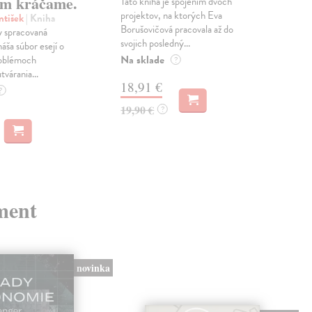
m kráčame.
Táto kniha je spojením dvoch
Poma
projektov, na ktorých Eva
čty
ntišek
| Kniha
Borušovičová pracovala až do
naps
 spracovaná
svojich posledný...
česk
náša súbor esejí o
Na sklade
Na 
oblémoch
?
tvárania...
18,91 €
14
?
19,90 €
15,
?
ment
novinka