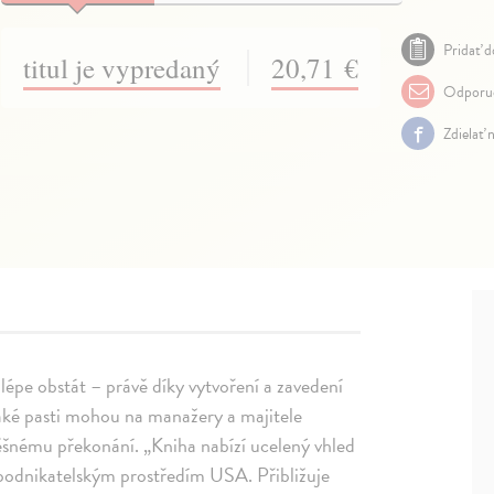
Pridať d
titul je vypredaný
20,71 €
Odporuč
Zdielať 
jlépe obstát – právě díky vytvoření a zavedení
jaké pasti mohou na manažery a majitele
pěšnému překonání. „Kniha nabízí ucelený vhled
odnikatelským prostředím USA. Přibližuje