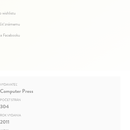
o wishlistu
iť známemu
na Facebooku
VYDAVATEĽ
Computer Press
POČET STRÁN
304
ROK VYDANIA
2011