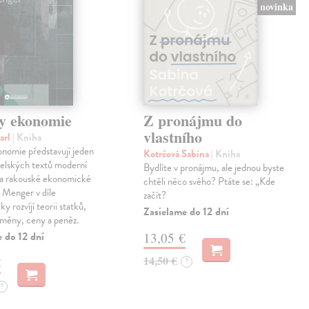
novinka
y ekonomie
Z pronájmu do
vlastního
arl
| Kniha
nomie představují jeden
Kotrčová Sabina
| Kniha
telských textů moderní
Bydlíte v pronájmu, ale jednou byste
a rakouské ekonomické
chtěli něco svého? Ptáte se: „Kde
l Menger v díle
začít?
y rozvíjí teorii statků,
Zasielame do 12 dní
směny, ceny a peněz.
 do 12 dní
13,05 €
14,50 €
€
?
?