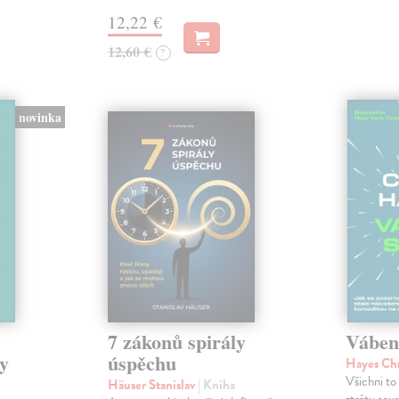
12,22 €
12,60 €
?
novinka
7 zákonů spirály
Váben
y
úspěchu
Hayes Ch
Všichni to 
Häuser Stanislav
| Kniha
ztrátu sou