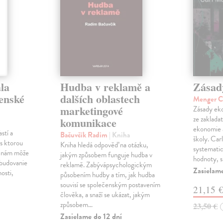
la
Hudba v reklamě a
Zásad
venské
dalších oblastech
Menger C
marketingové
Zásady eko
ze zaklada
komunikace
ekonomie 
stí a
Bačuvčík Radim
| Kniha
školy. Car
, s ktorou
Kniha hledá odpověď na otázku,
systematick
a nám môže
jakým způsobem funguje hudba v
hodnoty, 
 budovanie
reklamě. Zabývápsychologickým
Zasielame
nosti,
působením hudby a tím, jak hudba
souvisí se společenským postavením
21,15 
člověka, a snaží se ukázat, jakým
způsobem…
23,50 €
Zasielame do 12 dní