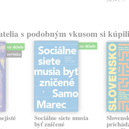
atelia s podobným vkusom si kúpili
na sklade
na sklade
novinka
ejisté
Sociálne siete musia
Slovens
byť zničené
prichád