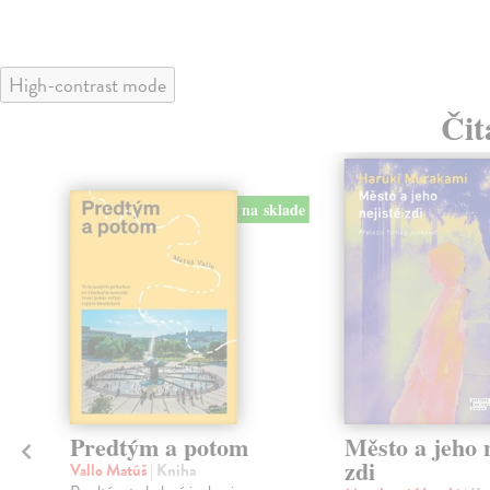
High-contrast mode
Čit
na sklade
Predtým a potom
Město a jeho n
zdi
Vallo Matúš
| Kniha