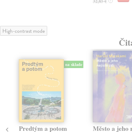
32,85 €
?
High-contrast mode
Čit
na sklade
Predtým a potom
Město a jeho n