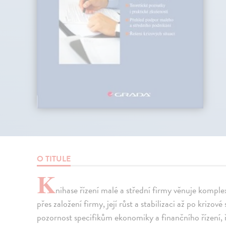
O TITULE
K
nihase řízení malé a střední firmy věnuje komp
přes založení firmy, její růst a stabilizaci až po krizov
pozornost specifikům ekonomiky a finančního řízení, ř