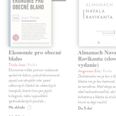
Ekonomie pro obecné
Almanach Nava
blaho
Ravikanta (slo
vydanie)
Tirole Jean
| Kniha
Ekonomie může pomoci realizovat
Jorgenson Eric
| Kniha
společné dobro, pokud ekonomové
Zbohatnutie nie je len o šťa
opustí své obvyklé role: psaní
šťastie nie je iba vlastnosť
odborných článků do vědeckých
sa narodíme. Mať oboje s
časopisů, které čtou jen jejich
zdať nedosiahnuteľné, ale
kolegové, nebo vypouštění
bohatstva a šťastia sú zruč
zjednodušených pouček…
ktoré sa dajú naučiť.
Na sklade
?
Do 5 dní