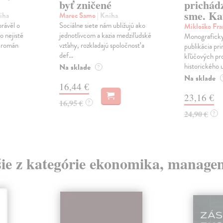
byť zničené
prichád
sme. Ka
iha
Marec Samo
| Kniha
právěl o
Sociálne siete nám ubližujú ako
Mikloško Fra
o nejisté
jednotlivcom a kazia medziľudské
Monograficky
ý román
vzťahy, rozkladajú spoločnosť a
publikácia pri
def...
kľúčových pr
historického u
Na sklade
?
Na sklade
16,44 €
23,16 €
16,95 €
?
24,90 €
?
šie z kategórie ekonomika, manage