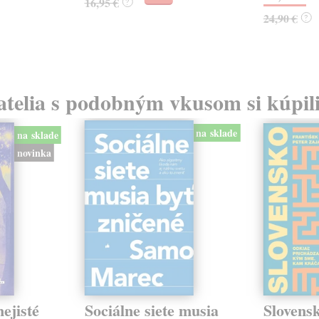
16,95 €
?
24,90 €
?
atelia s podobným vkusom si kúpili
na sklade
na sklade
novinka
ejisté
Sociálne siete musia
Slovens