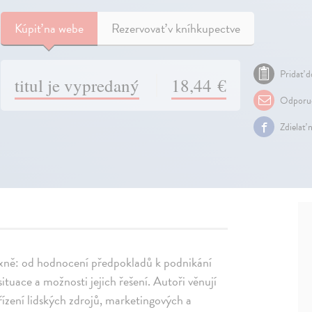
Kúpiť
na webe
Rezervovať v kníhkupectve
Pridať d
titul je vypredaný
18,44 €
Odporuč
Zdielať 
lexně: od hodnocení předpokladů k podnikání
é situace a možnosti jejich řešení. Autoři věnují
ízení lidských zdrojů, marketingových a