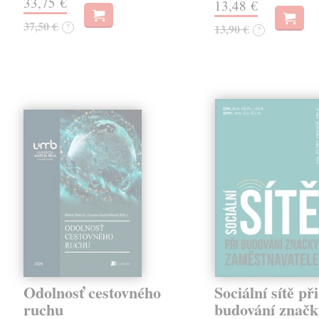
33,75 €
13,48 €
37,50 €
?
13,90 €
?
Odolnosť cestovného
Sociální sítě při
ruchu
budování značk