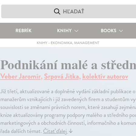
REBRÍK
KNIHY
BOOKS
KNIHY
-
EKONOMIKA, MANAGEMENT
Podnikání malé a středn
Veber Jaromír
,
Srpová Jitka
,
kolektív autorov
Již třetí, aktualizované a doplněné vydání základní publikace o
manažerům vznikajících i již zavedených firem a studentům vy
souvislosti se změnami právních norem, které zasahují zejména
knize aktualizovány programy podpory malého a středního pod
marketingových a obchodních činností, informačního a komuni
řada dalších témat.
Čítať ďalej
↓