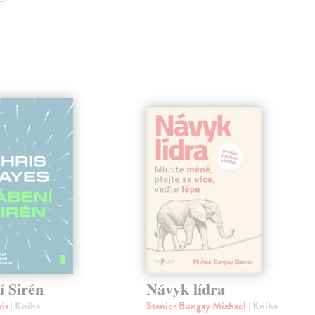
í Sirén
Návyk lídra
ris
| Kniha
Stanier Bungay Michael
| Kniha