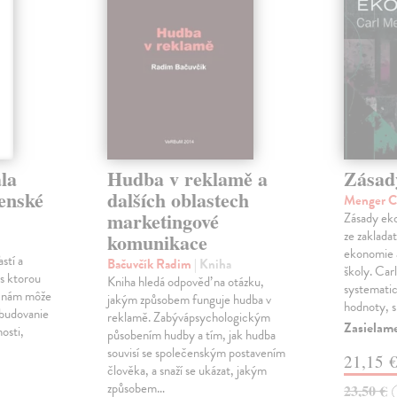
la
Hudba v reklamě a
Zásad
venské
dalších oblastech
Menger C
marketingové
Zásady eko
ze zaklada
komunikace
ekonomie 
stí a
Bačuvčík Radim
| Kniha
školy. Car
, s ktorou
Kniha hledá odpověď na otázku,
systematick
a nám môže
jakým způsobem funguje hudba v
hodnoty, 
 budovanie
reklamě. Zabývápsychologickým
Zasielame
nosti,
působením hudby a tím, jak hudba
souvisí se společenským postavením
21,15 
člověka, a snaží se ukázat, jakým
způsobem…
23,50 €