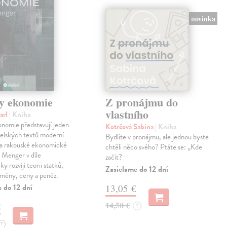
novinka
y ekonomie
Z pronájmu do
vlastního
arl
| Kniha
nomie představují jeden
Kotrčová Sabina
| Kniha
telských textů moderní
Bydlíte v pronájmu, ale jednou byste
a rakouské ekonomické
chtěli něco svého? Ptáte se: „Kde
l Menger v díle
začít?
y rozvíjí teorii statků,
Zasielame do 12 dní
směny, ceny a peněz.
 do 12 dní
13,05 €
14,50 €
€
?
?