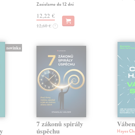
Zasielame do 12 dní
12,22 €
12,60 €
?
novinka
7 zákonů spirály
Váben
y
úspěchu
Hayes Ch