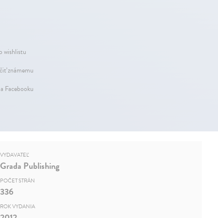
o wishlistu
iť známemu
na Facebooku
VYDAVATEĽ
Grada Publishing
POČET STRÁN
336
ROK VYDANIA
2012