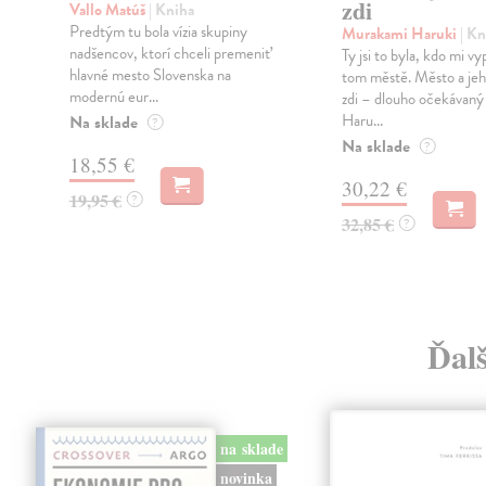
zdi
Vallo Matúš
| Kniha
Predtým tu bola vízia skupiny
Murakami Haruki
| Kn
nadšencov, ktorí chceli premeniť
Ty jsi to byla, kdo mi vy
hlavné mesto Slovenska na
tom městě. Město a jeh
modernú eur...
zdi – dlouho očekávan
Haru...
Na sklade
?
Na sklade
?
18,55 €
30,22 €
19,95 €
?
32,85 €
?
Ďal
na sklade
novinka