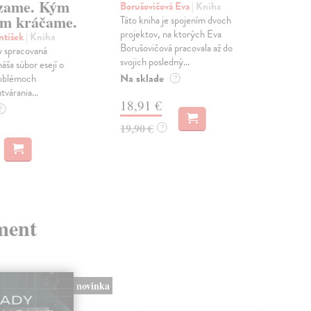
zame. Kým
Borušovičová Eva
| Kniha
Kun
m kráčame.
Táto kniha je spojením dvoch
Poma
projektov, na ktorých Eva
čty
ntišek
| Kniha
Borušovičová pracovala až do
naps
 spracovaná
svojich posledný...
česk
náša súbor esejí o
Na sklade
Na 
oblémoch
?
tvárania...
18,91 €
14
?
19,90 €
15,
?
ment
novinka