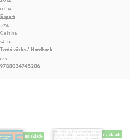
EDÍCIA
Expert
JAZYK
Čeština
VÄZBA
Tvrdá väzba / Hardback
EAN
9788024745206
na sklade
na sklade