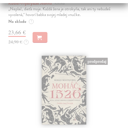
Kuciel-Frydryszak Joanna
| Kniha
„Neplač, dieťa moje. Každá žena je otrokyňa, tak ani ty nebudeš
vyvolená,“ hovorí babka svojej mladej vnučke.
Na sklade
?
23,66 €
24,90 €
?
predpredaj