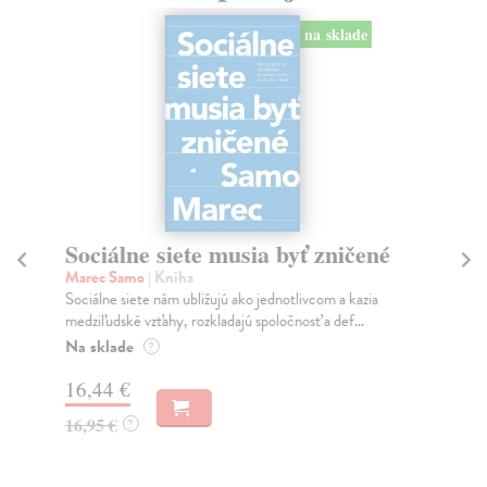
na sklade
Sociálne siete musia byť zničené
S
K
Marec Samo
| Kniha
Sociálne siete nám ubližujú ako jednotlivcom a kazia
Mik
medziľudské vzťahy, rozkladajú spoločnosť a def...
Mon
o k
Na sklade
?
Na
16,44 €
23
16,95 €
?
24