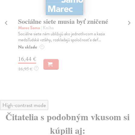
Sociálne siete musia byť zničené
S
K
Marec Samo
| Kniha
Sociálne siete nám ubližujú ako jednotlivcom a kazia
Mik
medziľudské vzťahy, rozkladajú spoločnosť a def...
Mon
o k
Na sklade
?
Na
16,44 €
23
16,95 €
?
24
High-contrast mode
Čitatelia s podobným vkusom si
kúpili aj: