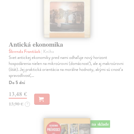
Antická ekonomika
Škvrnda František
| Kniha
Svet antickej ekonomiky pred nami odhaľuje nový horizont
hospodárenia nielen na mikroúrovni (domácnosť), ale aj makroúrovni
(štát). Jej praktická orientácia na morálne hodnoty, akými sú cnosť a
spravodlivosť,…
Do 5 dní
13,48 €
13,90 €
?
na sklade