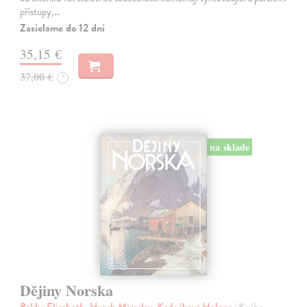
přístupy,…
Zasielame do 12 dní
35,15 €
37,00 €
?
na sklade
Dějiny Norska
Bakke Elisabeth, Hroch Miroslav, Kadečková Helena
| Kniha