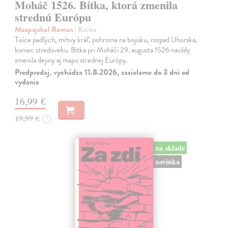
Moháč 1526. Bitka, ktorá zmenila
strednú Európu
Mocpajchel Roman
| Kniha
Tisíce padlých, mŕtvy kráľ, pohroma na bojisku, rozpad Uhorska,
koniec stredoveku. Bitka pri Moháči 29. augusta 1526 navždy
zmenila dejiny aj mapu strednej Európy.
Predpredaj, vychádza 11.8.2026, zasielame do 3 dní od
vydania
16,99 €
19,99 €
?
na sklade
novinka