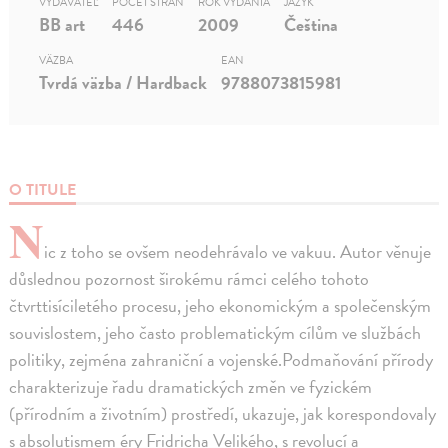
VYDAVATEĽ
POČET STRÁN
ROK VYDANIA
JAZYK
BB art
446
2009
Čeština
VÄZBA
EAN
Tvrdá väzba / Hardback
9788073815981
O TITULE
N
ic z toho se ovšem neodehrávalo ve vakuu. Autor věnuje
důslednou pozornost širokému rámci celého tohoto
čtvrttisíciletého procesu, jeho ekonomickým a společenským
souvislostem, jeho často problematickým cílům ve službách
politiky, zejména zahraniční a vojenské.Podmaňování přírody
charakterizuje řadu dramatických změn ve fyzickém
(přírodním a životním) prostředí, ukazuje, jak korespondovaly
s absolutismem éry Fridricha Velikého, s revolucí a