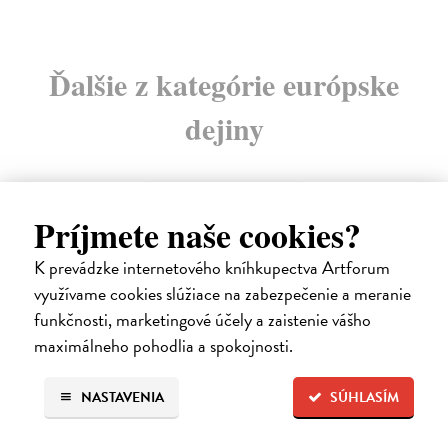
Ďalšie z kategórie európske
dejiny
na sklade
Príjmete naše cookies?
K prevádzke internetového kníhkupectva Artforum
využívame cookies slúžiace na zabezpečenie a meranie
funkčnosti, marketingové účely a zaistenie vášho
maximálneho pohodlia a spokojnosti.
NASTAVENIA
SÚHLASÍM
Sedliačky