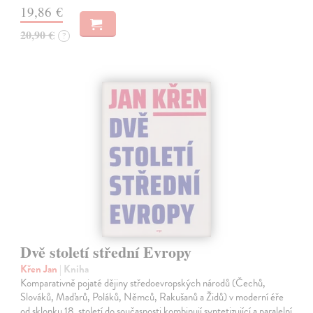
19,86 €
20,90 €
?
Dvě století střední Evropy
Křen Jan
| Kniha
Komparativně pojaté dějiny středoevropských národů (Čechů,
Slováků, Maďarů, Poláků, Němců, Rakušanů a Židů) v moderní éře
od sklonku 18. století do současnosti kombinují syntetizující a paralelní