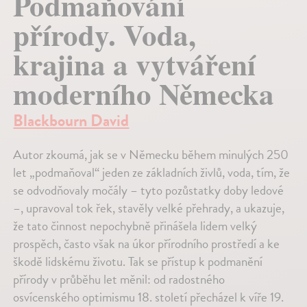
Podmaňování
přírody. Voda,
krajina a vytváření
moderního Německa
Blackbourn David
Autor zkoumá, jak se v Německu během minulých 250
let „podmaňoval“ jeden ze základních živlů, voda, tím, že
se odvodňovaly močály – tyto pozůstatky doby ledové
–, upravoval tok řek, stavěly velké přehrady, a ukazuje,
že tato činnost nepochybně přinášela lidem velký
prospěch, často však na úkor přírodního prostředí a ke
škodě lidskému životu. Tak se přístup k podmanění
přírody v průběhu let měnil: od radostného
osvícenského optimismu 18. století přecházel k víře 19.