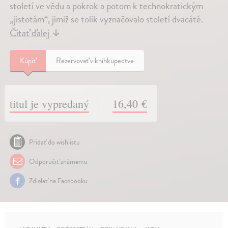
století ve vědu a pokrok a potom k technokratickým
„jistotám“, jimiž se tolik vyznačovalo století dvacáté.
Čítať ďalej
↓
Kúpiť
Rezervovať v kníhkupectve
titul je vypredaný
16,40 €
Pridať do wishlistu
Odporučiť známemu
Zdielať na Facebooku