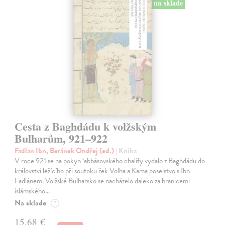
na sklade
Cesta z Baghdádu k volžským
Bulharům, 921–922
Fadlan Ibn, Beránek Ondřej (ed.)
| Kniha
V roce 921 se na pokyn ‘abbásovského chalífy vydalo z Baghdádu do
království ležícího při soutoku řek Volha a Kama poselstvo s Ibn
Fadlánem. Volžské Bulharsko se nacházelo daleko za hranicemi
islámského…
Na sklade
?
15,68 €