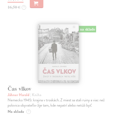
16,50 €
?
na sklade
Čas vlkov
Jähner Harald
| Kniha
Nemecko 1945: krajina v troskách. Z miest sa stali ruiny a viac než
polovica obyvateľov žije tam, kde nepatrí alebo netúži byť.
Na sklade
?