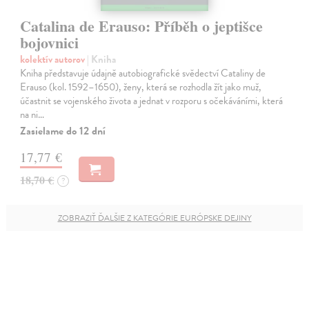
Catalina de Erauso: Příběh o jeptišce
bojovnici
kolektív autorov
| Kniha
Kniha představuje údajně autobiografické svědectví Cataliny de
Erauso (kol. 1592–1650), ženy, která se rozhodla žít jako muž,
účastnit se vojenského života a jednat v rozporu s očekáváními, která
na ni…
Zasielame do 12 dní
17,77 €
18,70 €
?
ZOBRAZIŤ ĎALŠIE Z KATEGÓRIE EURÓPSKE DEJINY