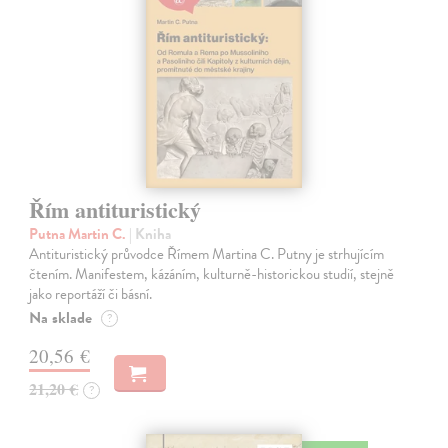
Řím antituristický
Putna Martin C.
| Kniha
Antituristický průvodce Římem Martina C. Putny je strhujícím
čtením. Manifestem, kázáním, kulturně-historickou studií, stejně
jako reportáží či básní.
Na sklade
?
20,56 €
21,20 €
?