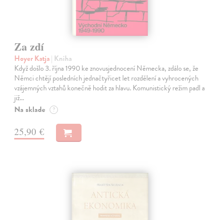
Za zdí
Hoyer Katja
| Kniha
Když došlo 3. října 1990 ke znovusjednocení Německa, zdálo se, že
Němci chtějí posledních jednačtyřicet let rozdělení a vyhrocených
vzájemných vztahů konečně hodit za hlavu. Komunistický režim padl a
již…
Na sklade
?
25,90 €